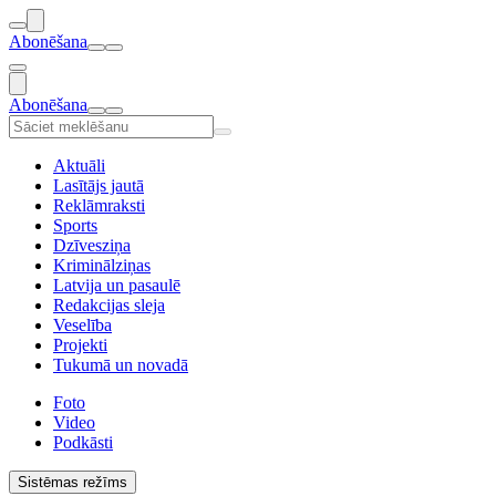
Abonēšana
Abonēšana
Aktuāli
Lasītājs jautā
Reklāmraksti
Sports
Dzīvesziņa
Kriminālziņas
Latvija un pasaulē
Redakcijas sleja
Veselība
Projekti
Tukumā un novadā
Foto
Video
Podkāsti
Sistēmas režīms