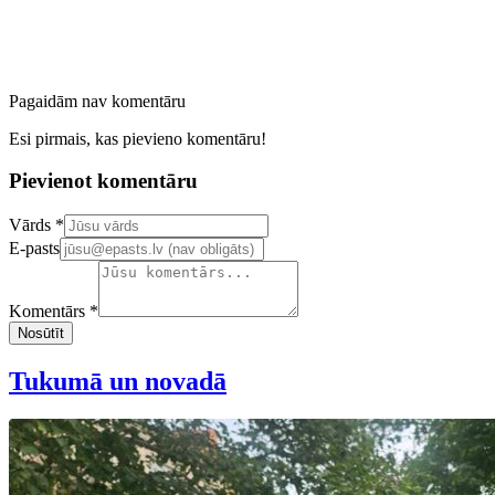
Pagaidām nav komentāru
Esi pirmais, kas pievieno komentāru!
Pievienot komentāru
Confirm your email address
Vārds *
E-pasts
Komentārs *
Nosūtīt
Tukumā un novadā