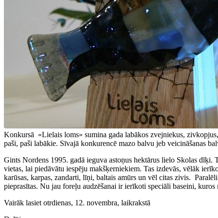
Konkursā «Lielais loms» sumina gada labākos zvejniekus, zivkopjus, ku
paši, paši labākie. Sīvajā konkurencē mazo balvu jeb veicināšanas
Gints Nordens 1995. gadā ieguva astoņus hektārus lielo Skolas dīķi. T
vietas, lai piedāvātu iespēju makšķerniekiem. Tas izdevās, vēlāk ierī
karūsas, karpas, zandarti, līņi, baltais amūrs un vēl citas zivis. Para
pieprasītas. Nu jau foreļu audzēšanai ir ierīkoti speciāli baseini, kuro
Vairāk lasiet otrdienas, 12. novembra, laikrakstā