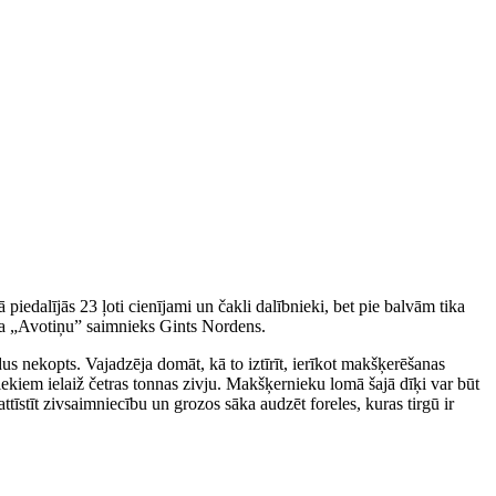
edalījās 23 ļoti cienījami un čakli dalībnieki, bet pie balvām tika
a „Avotiņu” saimnieks Gints Nordens.
s nekopts. Vajadzēja domāt, kā to iztīrīt, ierīkot makšķerēšanas
ekiem ielaiž četras tonnas zivju. Makšķernieku lomā šajā dīķi var būt
tīstīt zivsaimniecību un grozos sāka audzēt foreles, kuras tirgū ir