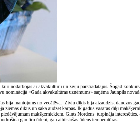
ri nodarbojas ar akvakultūru un zivju pārstrādātājus. Šogad konkursā pi
 balvu nominācijā «Gada akvakultūras uzņēmums» saņēma Jaunpils novad
as bija mantojums no vecātēva. Zivju dīķis bija aizaudzis, daudzus gadu
koja ziemas dīķus un sāka audzēt karpas. Ik gadus vasaras dīķī makšķerni
lēli piedāvājumam makšķerniekiem, Gints Nordens turpināja interesēties, at
s nodrošina gan tīru ūdeni, gan atbilstošas ūdens temperatūras.