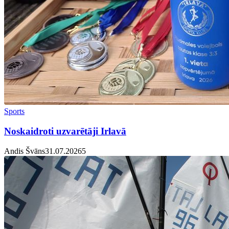
Sports
Noskaidroti uzvarētāji Irlavā
Andis Švāns
31.07.2026
5