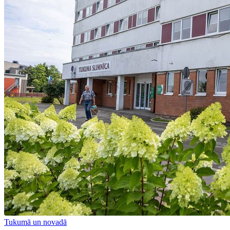
Tukumā un novadā