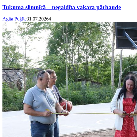
Tukuma slimnīcā – negaidīta vakara pārbaude
Agita Puķīte
31.07.2026
4