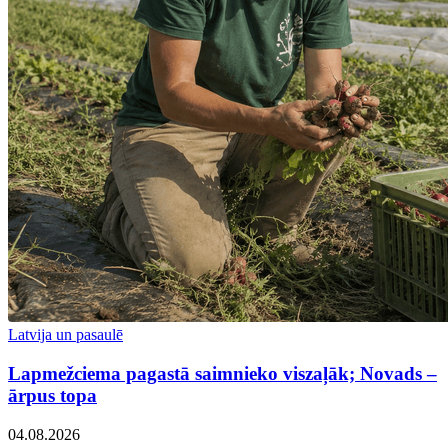
Latvija un pasaulē
Lapmežciema pagastā saimnieko viszaļāk; Novads –
ārpus topa
04.08.2026