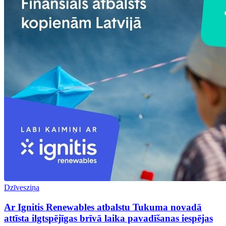
Dzīvesziņa
Ar Ignitis Renewables atbalstu Tukuma novadā
attīsta ilgtspējīgas brīvā laika pavadīšanas iespējas