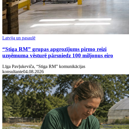
Latvija un pasaulē
“Stiga RM” grupas apgrozījums pirmo reizi
uzņēmuma vēsturē pārsniedz 100 miljonus eiro
Līga Pavļukeviča, “Stiga RM” komunikācijas
konsultante
04.08.2026