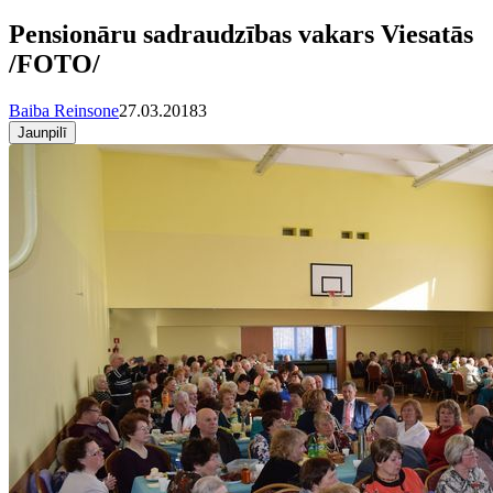
Pensionāru sadraudzības vakars Viesatās
/FOTO/
Baiba Reinsone
27.03.2018
3
Jaunpilī