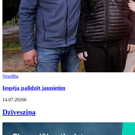
Veselība
Iespēja palīdzēt jaunietim
14.07.2026
6
Dzīvesziņa