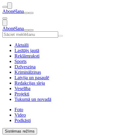
Abonēšana
Abonēšana
Aktuāli
Lasītājs jautā
Reklāmraksti
Sports
Dzīvesziņa
Kriminālziņas
Latvija un pasaulē
Redakcijas sleja
Veselība
Projekti
Tukumā un novadā
Foto
Video
Podkāsti
Sistēmas režīms