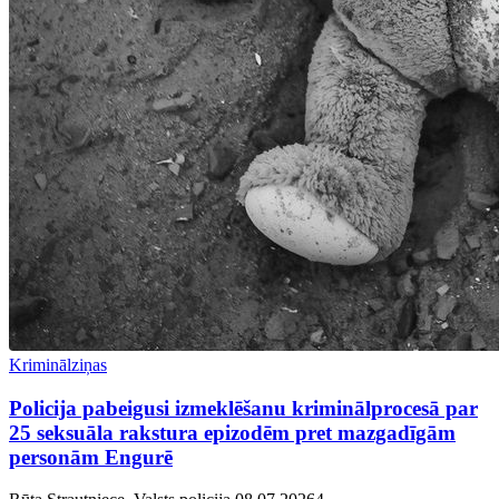
Kriminālziņas
Policija pabeigusi izmeklēšanu kriminālprocesā par
25 seksuāla rakstura epizodēm pret mazgadīgām
personām Engurē