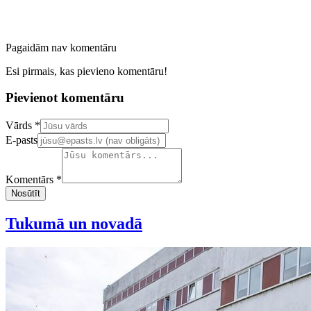
Pagaidām nav komentāru
Esi pirmais, kas pievieno komentāru!
Pievienot komentāru
Confirm your email address
Vārds *
E-pasts
Komentārs *
Nosūtīt
Tukumā un novadā