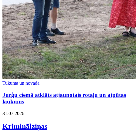
Tukumā un novadā
Jurģu ciemā atklāts atjaunotais rotaļu un atpūtas
laukums
31.07.2026
Kriminālziņas