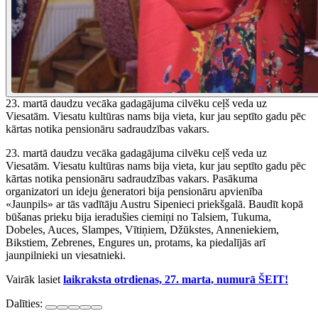
23. martā daudzu vecāka gadagājuma cilvēku ceļš veda uz
Viesatām. Viesatu kultūras nams bija vieta, kur jau septīto gadu pēc
kārtas notika pensionāru sadraudzības vakars.
23. martā daudzu vecāka gadagājuma cilvēku ceļš veda uz
Viesatām. Viesatu kultūras nams bija vieta, kur jau septīto gadu pēc
kārtas notika pensionāru sadraudzības vakars. Pasākuma
organizatori un ideju ģeneratori bija pensionāru apvienība
«Jaunpils» ar tās vadītāju Austru Sipenieci priekšgalā. Baudīt kopā
būšanas prieku bija ieradušies ciemiņi no Talsiem, Tukuma,
Dobeles, Auces, Slampes, Vītiņiem, Džūkstes, Anneniekiem,
Bikstiem, Zebrenes, Engures un, protams, ka piedalījās arī
jaunpilnieki un viesatnieki.
Vairāk lasiet
laikraksta otrdienas, 27. marta, numurā ŠEIT!
Dalīties: