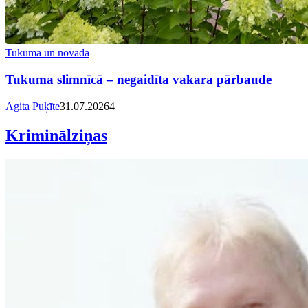
Tukumā un novadā
Tukuma slimnīcā – negaidīta vakara pārbaude
Agita Puķīte
31.07.2026
4
Kriminālziņas