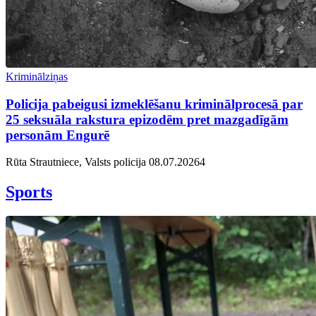
Kriminālziņas
Policija pabeigusi izmeklēšanu kriminālprocesā par
25 seksuāla rakstura epizodēm pret mazgadīgām
personām Engurē
Rūta Strautniece, Valsts policija
08.07.2026
4
Sports