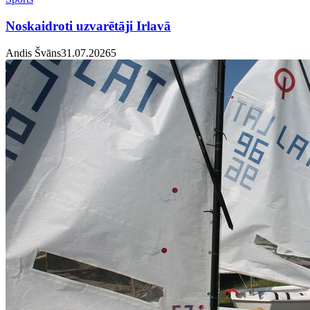
Noskaidroti uzvarētāji Irlavā
Andis Švāns
31.07.2026
5