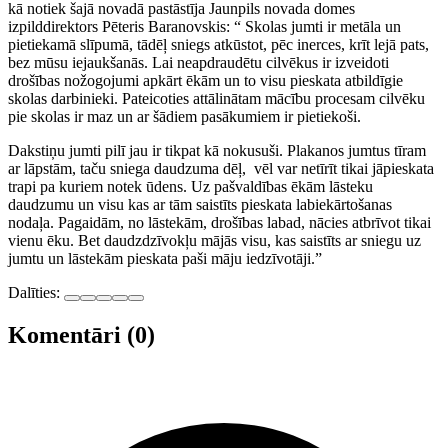
kā notiek šajā novadā pastāstīja Jaunpils novada domes
izpilddirektors Pēteris Baranovskis: “ Skolas jumti ir metāla un
pietiekamā slīpumā, tādēļ sniegs atkūstot, pēc inerces, krīt lejā pats,
bez mūsu iejaukšanās. Lai neapdraudētu cilvēkus ir izveidoti
drošības nožogojumi apkārt ēkām un to visu pieskata atbildīgie
skolas darbinieki. Pateicoties attālinātam mācību procesam cilvēku
pie skolas ir maz un ar šādiem pasākumiem ir pietiekoši.
Dakstiņu jumti pilī jau ir tikpat kā nokusuši. Plakanos jumtus tīram
ar lāpstām, taču sniega daudzuma dēļ, vēl var netīrīt tikai jāpieskata
trapi pa kuriem notek ūdens. Uz pašvaldības ēkām lāsteku
daudzumu un visu kas ar tām saistīts pieskata labiekārtošanas
nodaļa. Pagaidām, no lāstekām, drošības labad, nācies atbrīvot tikai
vienu ēku. Bet daudzdzīvokļu mājās visu, kas saistīts ar sniegu uz
jumtu un lāstekām pieskata paši māju iedzīvotāji.”
Dalīties:
Komentāri (0)