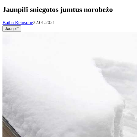
Jaunpilī sniegotos jumtus norobežo
Baiba Reinsone
22.01.2021
Jaunpilī