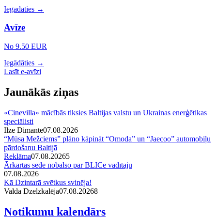
Iegādāties →
Avīze
No 9.50 EUR
Iegādāties →
Lasīt e-avīzi
Jaunākās ziņas
«Cinevilla» mācībās tiksies Baltijas valstu un Ukrainas enerģētikas
speciālisti
Ilze Dimante
07.08.2026
“Mūsa Mežciems” plāno kāpināt “Omoda” un “Jaecoo” automobiļu
pārdošanu Baltijā
Reklāma
07.08.2026
5
Ārkārtas sēdē nobalso par BLICe vadītāju
07.08.2026
Kā Dzintarā svētkus svinēja!
Valda Dzelzkalēja
07.08.2026
8
Notikumu kalendārs