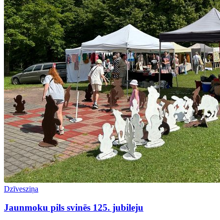
Dzīvesziņa
Jaunmoku pils svinēs 125. jubileju