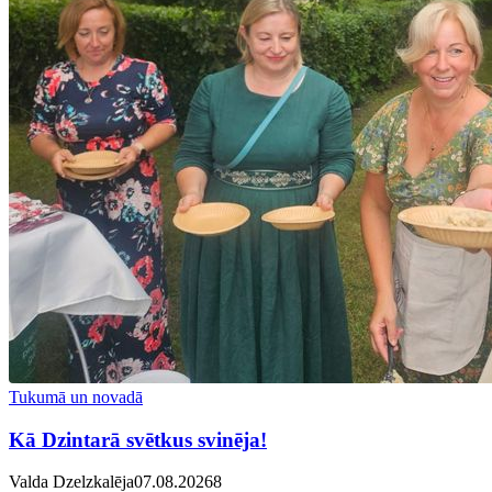
Tukumā un novadā
Kā Dzintarā svētkus svinēja!
Valda Dzelzkalēja
07.08.2026
8