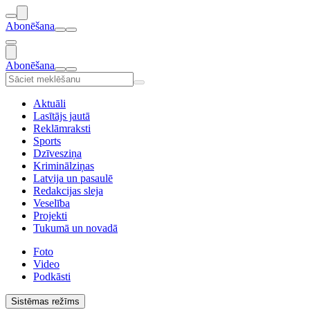
Abonēšana
Abonēšana
Aktuāli
Lasītājs jautā
Reklāmraksti
Sports
Dzīvesziņa
Kriminālziņas
Latvija un pasaulē
Redakcijas sleja
Veselība
Projekti
Tukumā un novadā
Foto
Video
Podkāsti
Sistēmas režīms