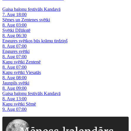
Gaisa balonu festivāls Kandavā
7. Aug 18:00
Sēmes un Zentenes svētki
8. Aug 03:00
Svētki Džūkstē
8. Aug 06:30
Engures svētkos būs krāmu tirdziņš
8. Aug 07:00
Engures svētki
8. Aug 07:00
Kapu svētki Zentenē
8. Aug 07:00
Kapu svētki Viesatās
8. Aug 08:00
Jaunpils svētki
8. Aug 09:00
Gaisa balonu festivāls Kandavā
8. Aug 13:00
Kapu svētki Sēmē
9. Aug 07:00