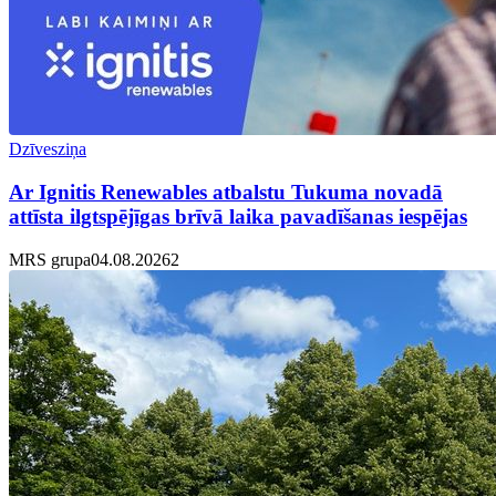
Dzīvesziņa
Ar Ignitis Renewables atbalstu Tukuma novadā
attīsta ilgtspējīgas brīvā laika pavadīšanas iespējas
MRS grupa
04.08.2026
2