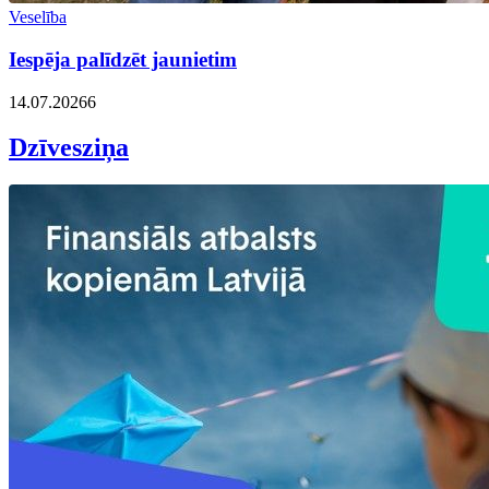
Veselība
Iespēja palīdzēt jaunietim
14.07.2026
6
Dzīvesziņa