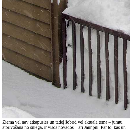
Ziema vēl nav atkāpusies un tādēļ šobrīd vēl aktuāla tēma – jumtu
atbrīvošana no sniega, ir visos novados – arī Jaunpilī. Par to, kas un