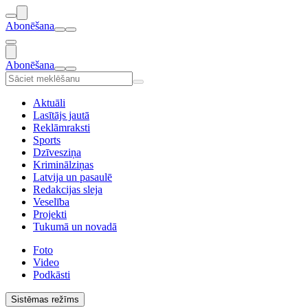
Abonēšana
Abonēšana
Aktuāli
Lasītājs jautā
Reklāmraksti
Sports
Dzīvesziņa
Kriminālziņas
Latvija un pasaulē
Redakcijas sleja
Veselība
Projekti
Tukumā un novadā
Foto
Video
Podkāsti
Sistēmas režīms