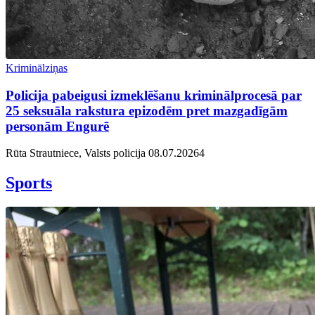
Kriminālziņas
Policija pabeigusi izmeklēšanu kriminālprocesā par
25 seksuāla rakstura epizodēm pret mazgadīgām
personām Engurē
Rūta Strautniece, Valsts policija
08.07.2026
4
Sports