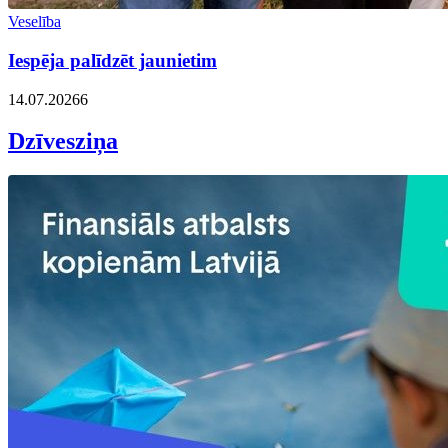
Veselība
Iespēja palīdzēt jaunietim
14.07.2026
6
Dzīvesziņa