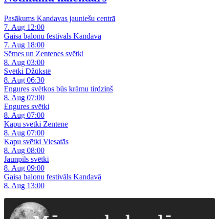
Pasākums Kandavas jauniešu centrā
7. Aug 12:00
Gaisa balonu festivāls Kandavā
7. Aug 18:00
Sēmes un Zentenes svētki
8. Aug 03:00
Svētki Džūkstē
8. Aug 06:30
Engures svētkos būs krāmu tirdziņš
8. Aug 07:00
Engures svētki
8. Aug 07:00
Kapu svētki Zentenē
8. Aug 07:00
Kapu svētki Viesatās
8. Aug 08:00
Jaunpils svētki
8. Aug 09:00
Gaisa balonu festivāls Kandavā
8. Aug 13:00