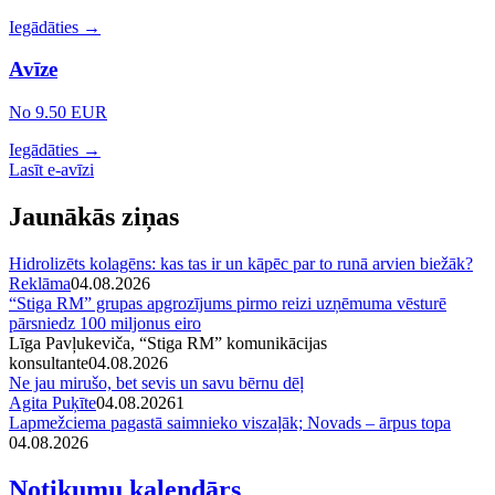
Iegādāties →
Avīze
No 9.50 EUR
Iegādāties →
Lasīt e-avīzi
Jaunākās ziņas
Hidrolizēts kolagēns: kas tas ir un kāpēc par to runā arvien biežāk?
Reklāma
04.08.2026
“Stiga RM” grupas apgrozījums pirmo reizi uzņēmuma vēsturē
pārsniedz 100 miljonus eiro
Līga Pavļukeviča, “Stiga RM” komunikācijas
konsultante
04.08.2026
Ne jau mirušo, bet sevis un savu bērnu dēļ
Agita Puķīte
04.08.2026
1
Lapmežciema pagastā saimnieko viszaļāk; Novads – ārpus topa
04.08.2026
Notikumu kalendārs