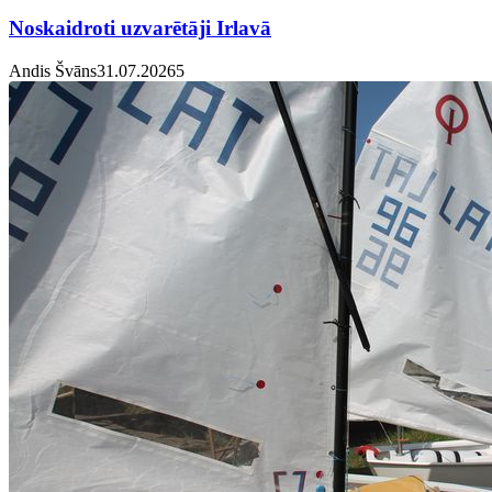
Noskaidroti uzvarētāji Irlavā
Andis Švāns
31.07.2026
5