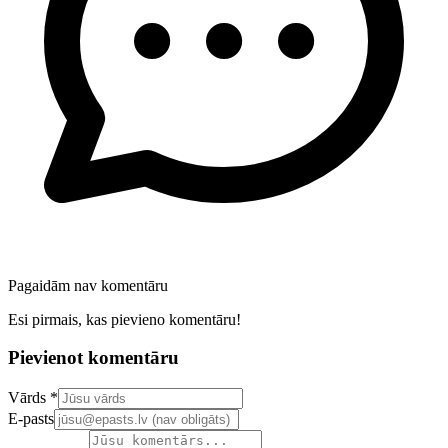
Pagaidām nav komentāru
Esi pirmais, kas pievieno komentāru!
Pievienot komentāru
Confirm your email address
Vārds *
E-pasts