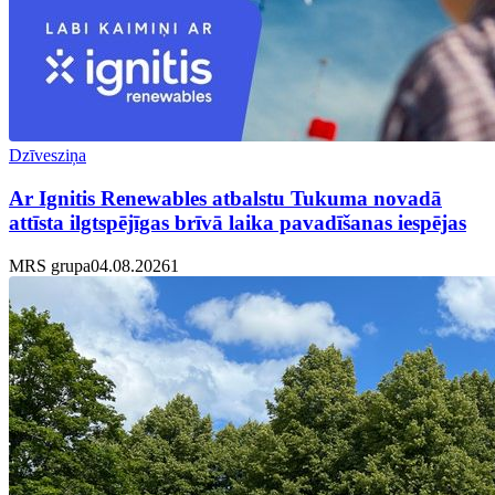
Dzīvesziņa
Ar Ignitis Renewables atbalstu Tukuma novadā
attīsta ilgtspējīgas brīvā laika pavadīšanas iespējas
MRS grupa
04.08.2026
1