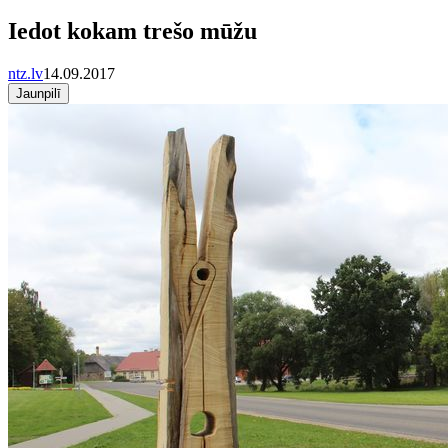
Iedot kokam trešo mūžu
ntz.lv
14.09.2017
Jaunpilī