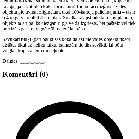
lēmums no koka stumbra veidot kādu vides objektu. Un, kāpēc ne
knaģis, ja tas atbilda koka formātam? Tad nu arī mēģināts vides
objektu pietuvināt oriģinālam, tikai 100-kārtējā palielinājumā – tas ir
6.4 m garš un 60×60 cm plats. Smalkāka apstrāde tam nav plānota,
objekts tā arī paliks diezgan rupjā veidā izgriezts, bet pašreiz vēl tiek
precizēts par impregnējošā materiāla krāsu.
Savukārt bluķi (pāri palikušās koka daļas) pie vides objekta tikšot
atstātas tikai uz neilgu laiku, pamazām tie tiks savākti, lai būtu
vieglāk kopt zālienu un ceļmalu.
Dalīties:
Komentāri (0)