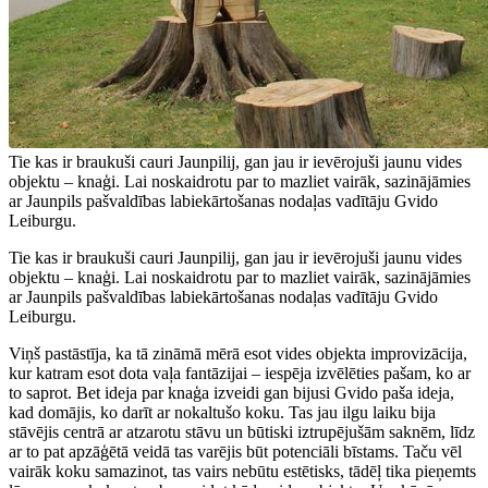
Tie kas ir braukuši cauri Jaunpilij, gan jau ir ievērojuši jaunu vides
objektu – knaģi. Lai noskaidrotu par to mazliet vairāk, sazinājāmies
ar Jaunpils pašvaldības labiekārtošanas nodaļas vadītāju Gvido
Leiburgu.
Tie kas ir braukuši cauri Jaunpilij, gan jau ir ievērojuši jaunu vides
objektu – knaģi. Lai noskaidrotu par to mazliet vairāk, sazinājāmies
ar Jaunpils pašvaldības labiekārtošanas nodaļas vadītāju Gvido
Leiburgu.
Viņš pastāstīja, ka tā zināmā mērā esot vides objekta improvizācija,
kur katram esot dota vaļa fantāzijai – iespēja izvēlēties pašam, ko ar
to saprot. Bet ideja par knaģa izveidi gan bijusi Gvido paša ideja,
kad domājis, ko darīt ar nokaltušo koku. Tas jau ilgu laiku bija
stāvējis centrā ar atzarotu stāvu un būtiski iztrupējušām saknēm, līdz
ar to pat apzāģētā veidā tas varējis būt potenciāli bīstams. Taču vēl
vairāk koku samazinot, tas vairs nebūtu estētisks, tādēļ tika pieņemts