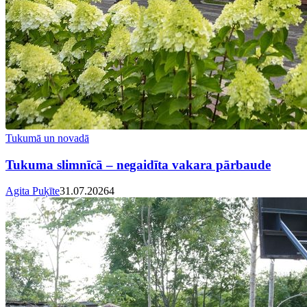
Tukumā un novadā
Tukuma slimnīcā – negaidīta vakara pārbaude
Agita Puķīte
31.07.2026
4