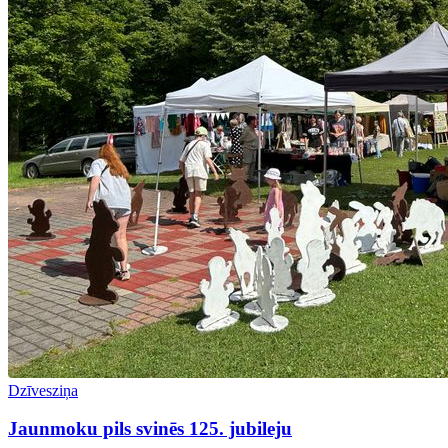
Dzīvesziņa
Jaunmoku pils svinēs 125. jubileju