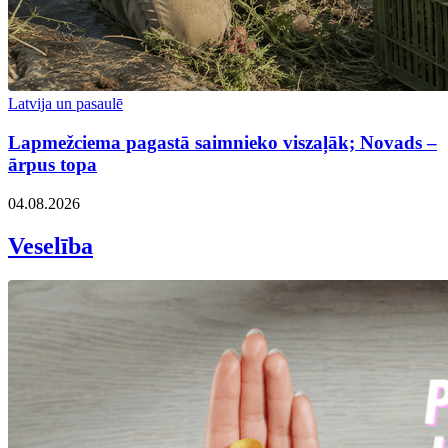
Latvija un pasaulē
Lapmežciema pagastā saimnieko viszaļāk; Novads –
ārpus topa
04.08.2026
Veselība