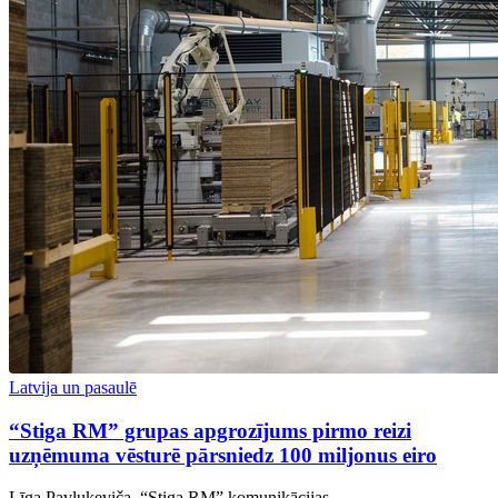
Latvija un pasaulē
“Stiga RM” grupas apgrozījums pirmo reizi
uzņēmuma vēsturē pārsniedz 100 miljonus eiro
Līga Pavļukeviča, “Stiga RM” komunikācijas