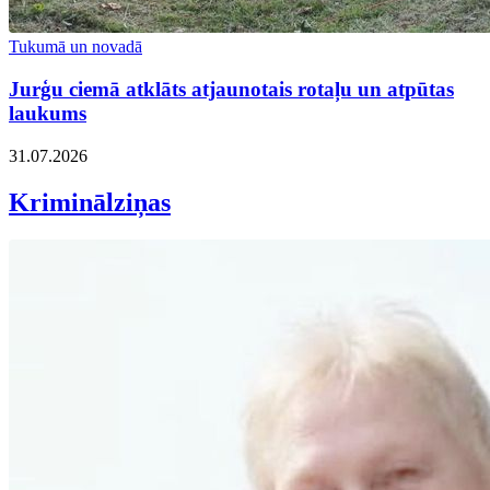
Tukumā un novadā
Jurģu ciemā atklāts atjaunotais rotaļu un atpūtas
laukums
31.07.2026
Kriminālziņas