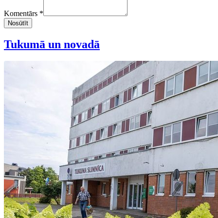
Komentārs *
Nosūtīt
Tukumā un novadā