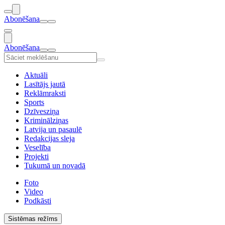
Abonēšana
Abonēšana
Aktuāli
Lasītājs jautā
Reklāmraksti
Sports
Dzīvesziņa
Kriminālziņas
Latvija un pasaulē
Redakcijas sleja
Veselība
Projekti
Tukumā un novadā
Foto
Video
Podkāsti
Sistēmas režīms