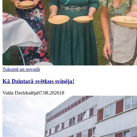
Tukumā un novadā
Kā Dzintarā svētkus svinēja!
Valda Dzelzkalēja
07.08.2026
1
8