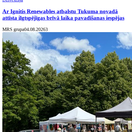
Ar Ignitis Renewables atbalstu Tukuma novadā
attīsta ilgtspējīgas brīvā laika pavadīšanas iespējas
MRS grupa
04.08.2026
3