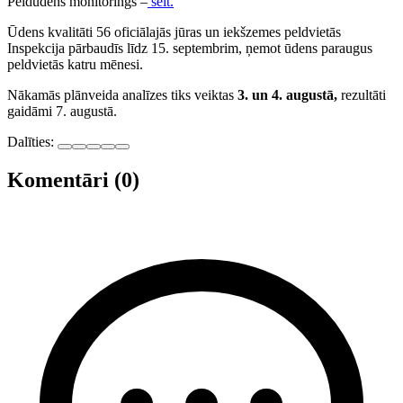
Peldūdens monitorings –
šeit.
Ūdens kvalitāti 56 oficiālajās jūras un iekšzemes peldvietās
Inspekcija pārbaudīs līdz 15. septembrim, ņemot ūdens paraugus
peldvietās katru mēnesi.
Nākamās plānveida analīzes tiks veiktas
3. un 4. augustā,
rezultāti
gaidāmi 7. augustā.
Dalīties:
Komentāri (0)