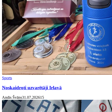
Sports
Noskaidroti uzvarētāji Irlavā
Andis Švāns
31.07.2026
1
5