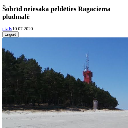
Šobrīd neiesaka peldēties Ragaciema
pludmalē
ntz.lv
10.07.2020
Engurē