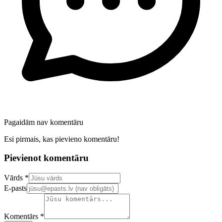
Pagaidām nav komentāru
Esi pirmais, kas pievieno komentāru!
Pievienot komentāru
Confirm your email address
Vārds *
E-pasts
Komentārs *