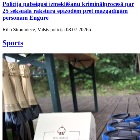
Policija pabeigusi izmeklēšanu kriminālprocesā par
25 seksuāla rakstura epizodēm pret mazgadīgām
personām Engurē
Rūta Strautniece, Valsts policija
08.07.2026
5
Sports