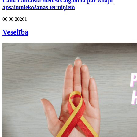
Lauku atbalsta dienests atgādina par zālāju
apsaimniekošanas termiņiem
06.08.2026
1
Veselība