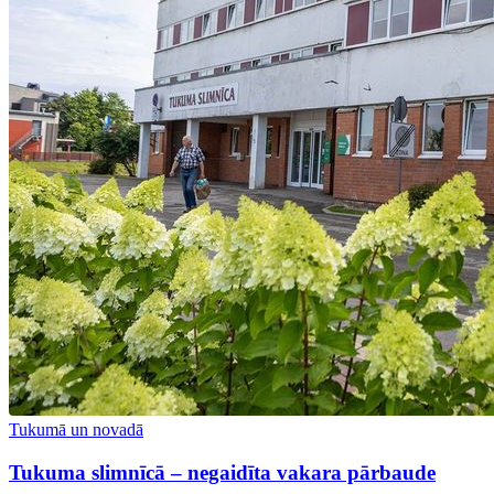
Tukumā un novadā
Tukuma slimnīcā – negaidīta vakara pārbaude