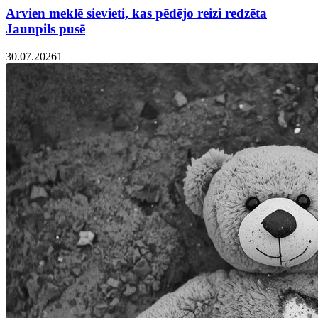
Arvien meklē sievieti, kas pēdējo reizi redzēta
Jaunpils pusē
30.07.2026
1