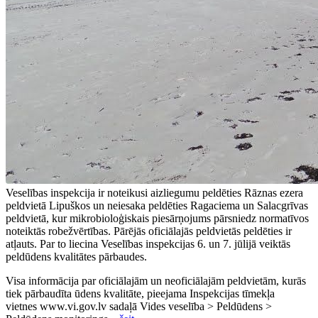
Veselības inspekcija ir noteikusi aizliegumu peldēties Rāznas ezera
peldvietā Lipuškos un neiesaka peldēties Ragaciema un Salacgrīvas
peldvietā, kur mikrobioloģiskais piesārņojums pārsniedz normatīvos
noteiktās robežvērtības. Pārējās oficiālajās peldvietās peldēties ir
atļauts. Par to liecina Veselības inspekcijas 6. un 7. jūlijā veiktās
peldūdens kvalitātes pārbaudes.
Visa informācija par oficiālajām un neoficiālajām peldvietām, kurās
tiek pārbaudīta ūdens kvalitāte, pieejama Inspekcijas tīmekļa
vietnes www.vi.gov.lv sadaļā Vides veselība > Peldūdens >