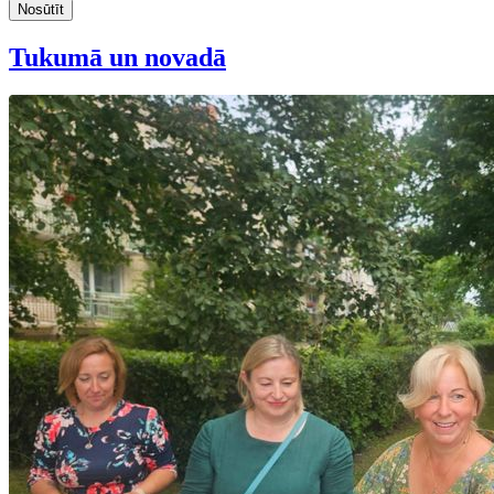
Nosūtīt
Tukumā un novadā