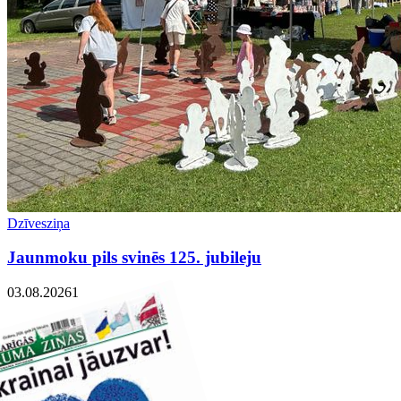
Dzīvesziņa
Jaunmoku pils svinēs 125. jubileju
03.08.2026
1