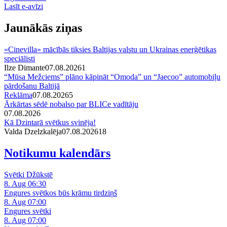
Lasīt e-avīzi
Jaunākās ziņas
«Cinevilla» mācībās tiksies Baltijas valstu un Ukrainas enerģētikas
speciālisti
Ilze Dimante
07.08.2026
1
“Mūsa Mežciems” plāno kāpināt “Omoda” un “Jaecoo” automobiļu
pārdošanu Baltijā
Reklāma
07.08.2026
5
Ārkārtas sēdē nobalso par BLICe vadītāju
07.08.2026
Kā Dzintarā svētkus svinēja!
Valda Dzelzkalēja
07.08.2026
1
8
Notikumu kalendārs
Svētki Džūkstē
8. Aug 06:30
Engures svētkos būs krāmu tirdziņš
8. Aug 07:00
Engures svētki
8. Aug 07:00