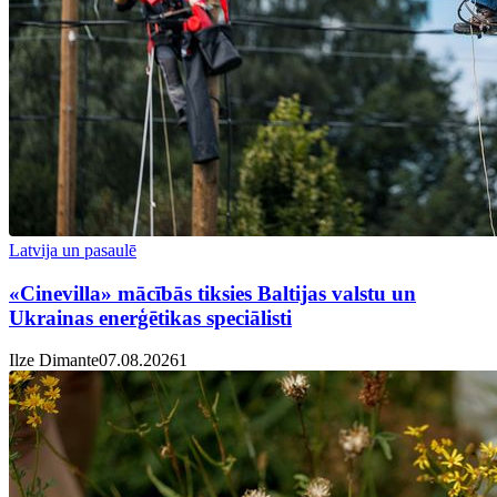
Latvija un pasaulē
«Cinevilla» mācībās tiksies Baltijas valstu un
Ukrainas enerģētikas speciālisti
Ilze Dimante
07.08.2026
1