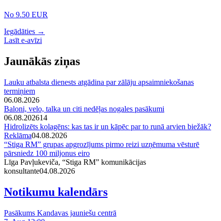
No 9.50 EUR
Iegādāties →
Lasīt e-avīzi
Jaunākās ziņas
Lauku atbalsta dienests atgādina par zālāju apsaimniekošanas
termiņiem
06.08.2026
Baloni, velo, talka un citi nedēļas nogales pasākumi
06.08.2026
14
Hidrolizēts kolagēns: kas tas ir un kāpēc par to runā arvien biežāk?
Reklāma
04.08.2026
“Stiga RM” grupas apgrozījums pirmo reizi uzņēmuma vēsturē
pārsniedz 100 miljonus eiro
Līga Pavļukeviča, “Stiga RM” komunikācijas
konsultante
04.08.2026
Notikumu kalendārs
Pasākums Kandavas jauniešu centrā