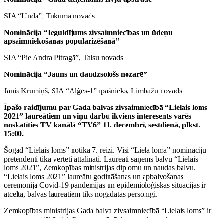
SIA “Unda”, Tukuma novads
Nominācija
“
Ieguldījums zivsaimniecības un ūdeņu
apsaimniekošanas popularizēšanā’’
SIA “Pie Andra Pitragā”, Talsu novads
Nominācija
“
Jauns un daudzsološs nozarē’’
Jānis Krūmiņš, SIA “Aļģes-1” īpašnieks, Limbažu novads
Īpašo raidījumu par Gada balvas zivsaimniecībā “Lielais loms
2021” laureātiem un viņu darbu ikviens interesents varēs
noskatīties TV kanālā “TV6” 11. decembrī, sestdienā, plkst.
15:00.
Šogad “Lielais loms” notika 7. reizi. Visi “Lielā loma” nomināciju
pretendenti tika vērtēti attālināti. Laureāti saņems balvu “Lielais
loms 2021”, Zemkopības ministrijas diplomu un naudas balvu.
“Lielais loms 2021” laureātu godināšanas un apbalvošanas
ceremonija Covid-19 pandēmijas un epidemioloģiskās situācijas ir
atcelta, balvas laureātiem tiks nogādātas personīgi.
Zemkopības ministrijas Gada balva zivsaimniecībā “Lielais loms” ir