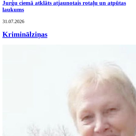
Jurģu ciemā atklāts atjaunotais rotaļu un atpūtas
laukums
31.07.2026
Kriminālziņas