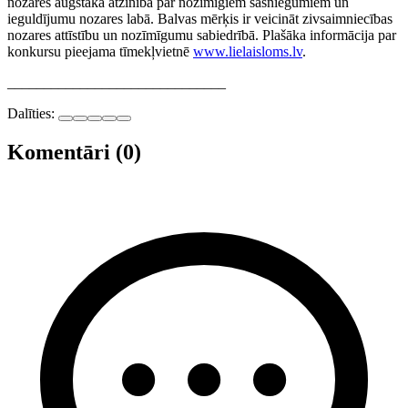
nozares augstākā atzinība par nozīmīgiem sasniegumiem un
ieguldījumu nozares labā. Balvas mērķis ir veicināt zivsaimniecības
nozares attīstību un nozīmīgumu sabiedrībā. Plašāka informācija par
konkursu pieejama tīmekļvietnē
www.lielaisloms.lv
.
______________________________
Dalīties:
Komentāri (0)