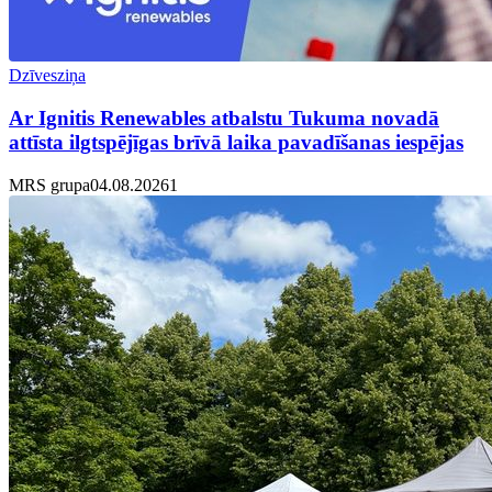
Dzīvesziņa
Ar Ignitis Renewables atbalstu Tukuma novadā
attīsta ilgtspējīgas brīvā laika pavadīšanas iespējas
MRS grupa
04.08.2026
1