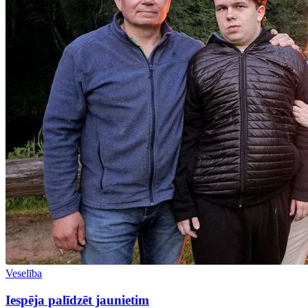
Veselība
Iespēja palīdzēt jaunietim