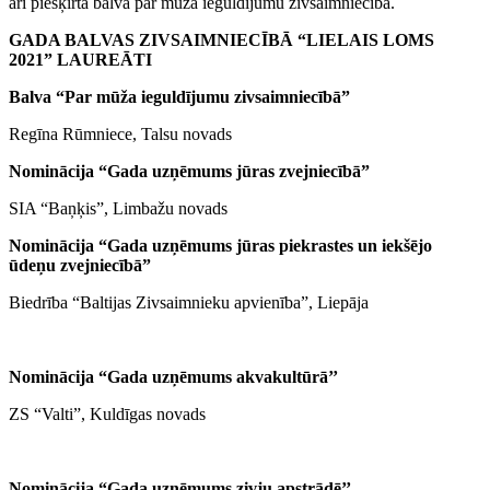
arī piešķirta balva par mūža ieguldījumu zivsaimniecībā.
GADA BALVAS ZIVSAIMNIECĪBĀ “LIELAIS LOMS
2021” LAUREĀTI
Balva “Par mūža ieguldījumu zivsaimniecībā”
Regīna Rūmniece, Talsu novads
Nominācija “
Gada uzņēmums jūras zvejniecībā”
SIA “Baņķis”, Limbažu novads
Nominācija “
Gada uzņēmums jūras piekrastes un iekšējo
ūdeņu zvejniecībā”
Biedrība “Baltijas Zivsaimnieku apvienība”, Liepāja
Nominācija “
Gada uzņēmums akvakultūrā’’
ZS “Valti”, Kuldīgas novads
Nominācija “
Gada uzņēmums zivju apstrādē’’