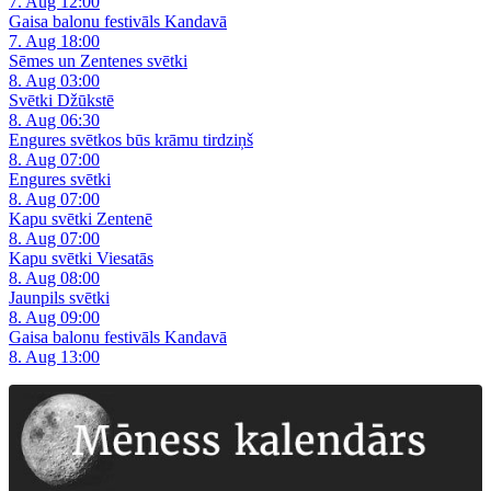
7. Aug 12:00
Gaisa balonu festivāls Kandavā
7. Aug 18:00
Sēmes un Zentenes svētki
8. Aug 03:00
Svētki Džūkstē
8. Aug 06:30
Engures svētkos būs krāmu tirdziņš
8. Aug 07:00
Engures svētki
8. Aug 07:00
Kapu svētki Zentenē
8. Aug 07:00
Kapu svētki Viesatās
8. Aug 08:00
Jaunpils svētki
8. Aug 09:00
Gaisa balonu festivāls Kandavā
8. Aug 13:00