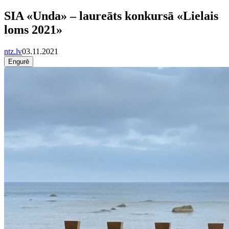
SIA «Unda» – laureāts konkursā «Lielais
loms 2021»
ntz.lv
03.11.2021
Engurē