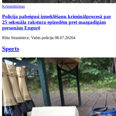
Kriminālziņas
Policija pabeigusi izmeklēšanu kriminālprocesā par
25 seksuāla rakstura epizodēm pret mazgadīgām
personām Engurē
Rūta Strautniece, Valsts policija
08.07.2026
4
Sports