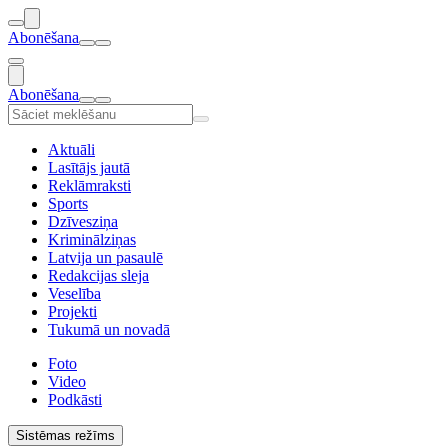
Abonēšana
Abonēšana
Aktuāli
Lasītājs jautā
Reklāmraksti
Sports
Dzīvesziņa
Kriminālziņas
Latvija un pasaulē
Redakcijas sleja
Veselība
Projekti
Tukumā un novadā
Foto
Video
Podkāsti
Sistēmas režīms