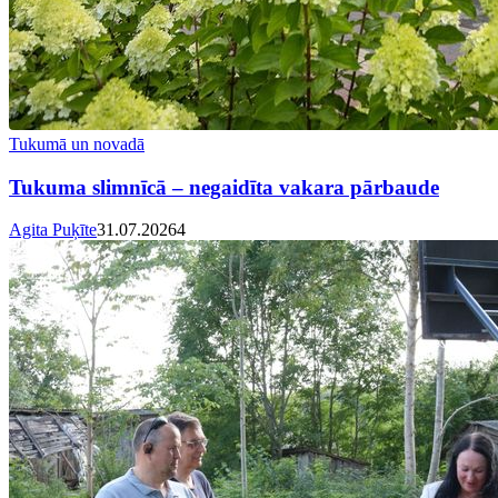
Tukumā un novadā
Tukuma slimnīcā – negaidīta vakara pārbaude
Agita Puķīte
31.07.2026
4