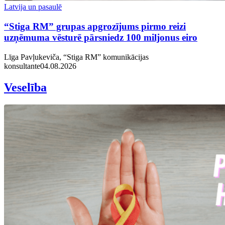
Latvija un pasaulē
“Stiga RM” grupas apgrozījums pirmo reizi
uzņēmuma vēsturē pārsniedz 100 miljonus eiro
Līga Pavļukeviča, “Stiga RM” komunikācijas
konsultante
04.08.2026
Veselība