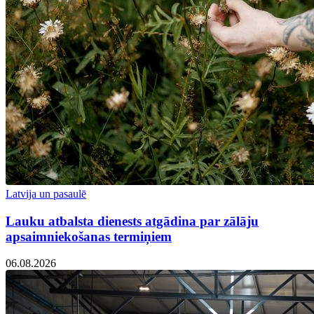
Latvija un pasaulē
Lauku atbalsta dienests atgādina par zālāju
apsaimniekošanas termiņiem
06.08.2026