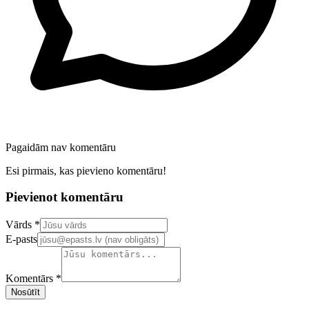
Pagaidām nav komentāru
Esi pirmais, kas pievieno komentāru!
Pievienot komentāru
Confirm your email address
Vārds *
E-pasts
Komentārs *
Nosūtīt