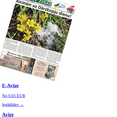
E-Avīze
No 0.65 EUR
Iegādāties →
Avīze