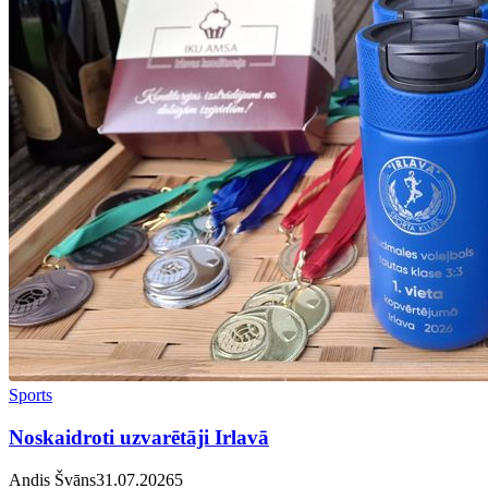
Sports
Noskaidroti uzvarētāji Irlavā
Andis Švāns
31.07.2026
5