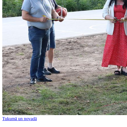
Tukumā un novadā