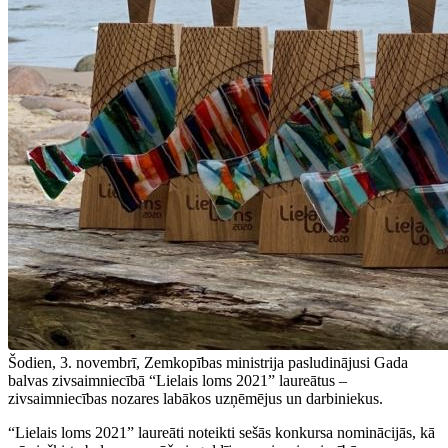
Šodien, 3. novembrī, Zemkopības ministrija pasludinājusi Gada
balvas zivsaimniecībā “Lielais loms 2021” laureātus –
zivsaimniecības nozares labākos uzņēmējus un darbiniekus.
“Lielais loms 2021” laureāti noteikti sešās konkursa nominācijās, kā