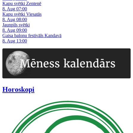
Kapu svētki Zentenē
8. Aug 07:00
Kapu svētki Viesatās
8. Aug 08:00
Jaunpils svētki
8. Aug 09:00
Gaisa balonu festivāls Kandavā
8. Aug 13:00
Horoskopi