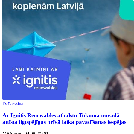
Dzīvesziņa
Ar Ignitis Renewables atbalstu Tukuma novadā
attīsta ilgtspējīgas brīvā laika pavadīšanas iespējas
MRS grupa
04.08.2026
1