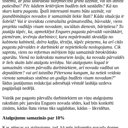
sistēmu, ar jūsu laikraksta starpniecību gribu uzzināt, vai tas atbilst
patiesībai? Pēc kādiem kritērijiem budžets tiek sastādīts? Kā tas
skars katru pagastu. Īpaši interesanti mums būtu uzzināt, vai
jaundibinātajos novados ir samazināti liekie štati? Kāda situācija ir
šobrīd? Vai ir izveidota centralizēta grāmatvedība, būvvalde, viens
projektu vadītājs visam novadam, sociālais dienests, bāriņtiesa? To
jautāju tāpēc, ka, apmeklējot Engures pagasta pārvaldi vairākkārt,
piemēram, ievēroju darbinieci, kura nepārtraukti skraidīja no
kabineta kabinetā, dzēra kafiju, tērzēja, tāpēc pieņemu, ka arī citās
pagastu pārvaldes ir darbinieki ar nepietiekošu noslogojumu. Cik
saprotu, viens no reformas mērķiem bija samazināt birokrātisko
aparātu. Vienā no laikraksta numuriem lasīju, ka novada pārvaldēs
ir liels skaits labi atalgotu ierēdņu. Vai atalgojums šogad ir
samazināts visiem pārvalžu darbiniekiem, arī novada vadībai un
deputātiem? vai arī taisnība Pētersona kungam, ka netiek veidota
vienota samaksas sistēma un godīgs budžets visam novadam
?"
šādus jautājumus redakcijai adresētajā vēstulē lasītāja uzdeva
pagājušajā nedēļā.
Vairāk par pagastu pārvalžu darbiniekiem un viņu atalgojumu
rakstīsim pēc janvāra Engures novada sēdes, kad būs konkrēti
zināms, kādas štata vietas tiks saglabātas, kādas – likvidētas.
Atalgojumu samazinās par 10%
Kas attiecas uz atalgojumu, tad, kā mūs informēja novada domes