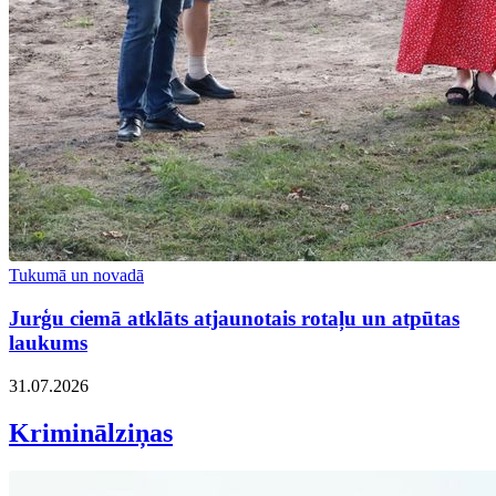
Tukumā un novadā
Jurģu ciemā atklāts atjaunotais rotaļu un atpūtas
laukums
31.07.2026
Kriminālziņas