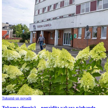
Tukumā un novadā
Tukuma slimnīcā – negaidīta vakara pārbaude