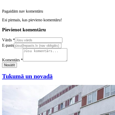
Pagaidām nav komentāru
Esi pirmais, kas pievieno komentāru!
Pievienot komentāru
Confirm your email address
Vārds *
E-pasts
Komentārs *
Nosūtīt
Tukumā un novadā