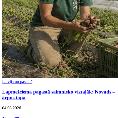
Latvija un pasaulē
Lapmežciema pagastā saimnieko viszaļāk; Novads –
ārpus topa
04.08.2026