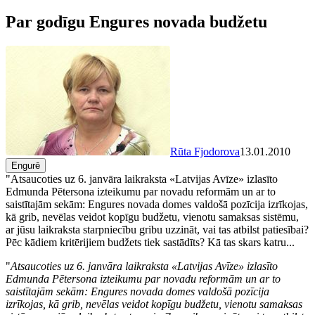
Par godīgu Engures novada budžetu
Rūta Fjodorova
13.01.2010
Engurē
"Atsaucoties uz 6. janvāra laikraksta «Latvijas Avīze» izlasīto
Edmunda Pētersona izteikumu par novadu reformām un ar to
saistītajām sekām: Engures novada domes valdošā pozīcija izrīkojas,
kā grib, nevēlas veidot kopīgu budžetu, vienotu samaksas sistēmu,
ar jūsu laikraksta starpniecību gribu uzzināt, vai tas atbilst patiesībai?
Pēc kādiem kritērijiem budžets tiek sastādīts? Kā tas skars katru...
"
Atsaucoties uz 6. janvāra laikraksta «Latvijas Avīze» izlasīto
Edmunda Pētersona izteikumu par novadu reformām un ar to
saistītajām sekām: Engures novada domes valdošā pozīcija
izrīkojas, kā grib, nevēlas veidot kopīgu budžetu, vienotu samaksas