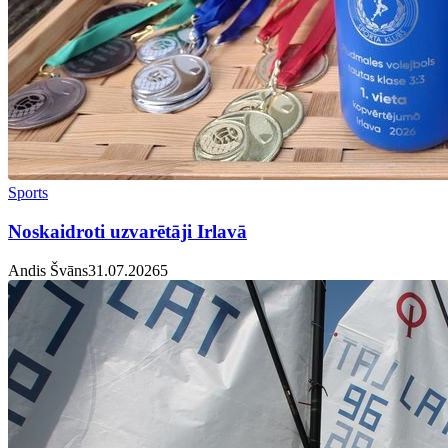
Sports
Noskaidroti uzvarētāji Irlavā
Andis Švāns
31.07.2026
5