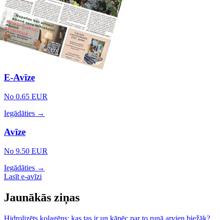
E-Avīze
No 0.65 EUR
Iegādāties →
Avīze
No 9.50 EUR
Iegādāties →
Lasīt e-avīzi
Jaunākās ziņas
Hidrolizēts kolagēns: kas tas ir un kāpēc par to runā arvien biežāk?