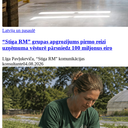
Latvija un pasaulē
“Stiga RM” grupas apgrozījums pirmo reizi
uzņēmuma vēsturē pārsniedz 100 miljonus eiro
Līga Pavļukeviča, “Stiga RM” komunikācijas
konsultante
04.08.2026