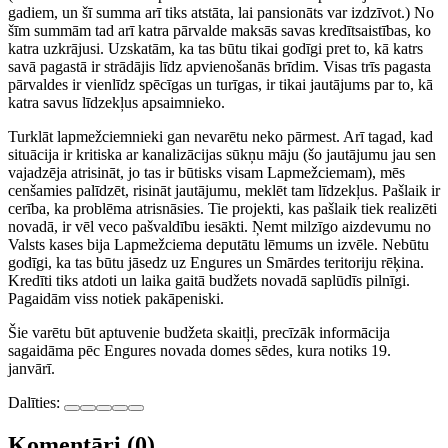
gadiem, un šī summa arī tiks atstāta, lai pansionāts var izdzīvot.) No
šīm summām tad arī katra pārvalde maksās savas kredītsaistības, ko
katra uzkrājusi. Uzskatām, ka tas būtu tikai godīgi pret to, kā katrs
savā pagastā ir strādājis līdz apvienošanās brīdim. Visas trīs pagasta
pārvaldes ir vienlīdz spēcīgas un turīgas, ir tikai jautājums par to, kā
katra savus līdzekļus apsaimnieko.
Turklāt lapmežciemnieki gan nevarētu neko pārmest. Arī tagad, kad
situācija ir kritiska ar kanalizācijas sūkņu māju (šo jautājumu jau sen
vajadzēja atrisināt, jo tas ir būtisks visam Lapmežciemam), mēs
cenšamies palīdzēt, risināt jautājumu, meklēt tam līdzekļus. Pašlaik ir
cerība, ka problēma atrisnāsies. Tie projekti, kas pašlaik tiek realizēti
novadā, ir vēl veco pašvaldību iesākti. Ņemt milzīgo aizdevumu no
Valsts kases bija Lapmežciema deputātu lēmums un izvēle. Nebūtu
godīgi, ka tas būtu jāsedz uz Engures un Smārdes teritoriju rēķina.
Kredīti tiks atdoti un laika gaitā budžets novadā saplūdīs pilnīgi.
Pagaidām viss notiek pakāpeniski.
Šie varētu būt aptuvenie budžeta skaitļi, precīzāk informācija
sagaidāma pēc Engures novada domes sēdes, kura notiks 19.
janvārī.
Dalīties:
Komentāri (0)