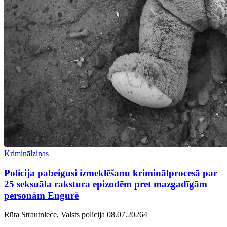
Kriminālziņas
Policija pabeigusi izmeklēšanu kriminālprocesā par
25 seksuāla rakstura epizodēm pret mazgadīgām
personām Engurē
Rūta Strautniece, Valsts policija
08.07.2026
4