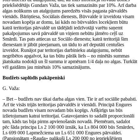
priekšsēdētājs Gundars Važa, tas tiek samazināts par 10%. Arī darba
algas nolikums un atalgojums paredzēts visās pagasta pārvaldēs
vienāds. Bāriņtiesa, Sociālais dienests, Būvvalde ir izveidota visam
novadam kopēja ar domu, lai kāds no būvvaldes locekļiem būtu
katrā teritorijas pārvaldē un tādējādi iedzīvotāji varētu saņemt
pakalpojumus savā pārvaldē un viņiem nebūtu jāmēro ceļš uz
Smārdi. Tas pats attiecas uz Sociālo dienestu; katrā teritorijā šim
dienestam ir jābūt pieejamam, un tādu to arī deputāti centušies
izveidot. Runājot par teritorijas darbinieku atalgojumu, nebūt
negribētos apgalvot, ka tas būtu pārāk liels – no minētās summas
jāatskaita nodokļi un šī summa ir apmēram 1/4 daļa no algas. Turklāt
vēl gaidāms jau minētais 10% samazinājums.
Budžets saplūdīs pakāpeniski
G. Važa:
– Bet – budžets nav tikai darba algas vien. Tie ir arī sociālie pabalsti.
Arī tie visās trijās teritorijas pārvaldēs ir vienādi. Principā Engures
novada budžets visam novadam būs kopīgs. Atšķirīgs tas būs
izlietojumam katrai teritorijai. Gatavojamies to sadalīt proporcionāli
tam, kāds tas bija pirms apvienošanās novadā. Piemēram, sadalot
pēc šāda principa Ls 2 100 000 iznāk, ka Ls 804 000 būs Smārdes,
Ls 699 000 Lapmežciema un Ls 651 000 Engures pārvaldei.
(Pansionātam «Rauda» palikuši Ls 200 000 no iepriekšējiem