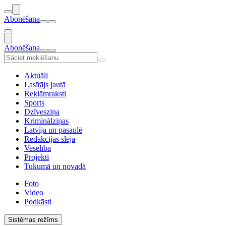
Abonēšana
Abonēšana
Aktuāli
Lasītājs jautā
Reklāmraksti
Sports
Dzīvesziņa
Kriminālziņas
Latvija un pasaulē
Redakcijas sleja
Veselība
Projekti
Tukumā un novadā
Foto
Video
Podkāsti
Sistēmas režīms