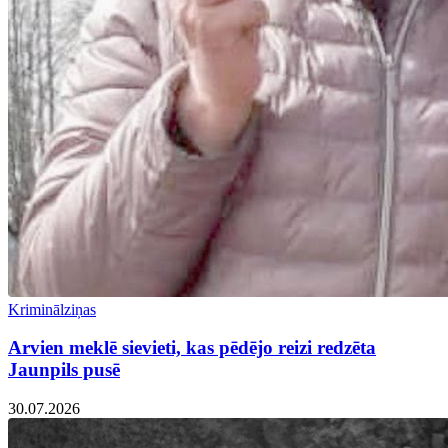
Kriminālziņas
Arvien meklē sievieti, kas pēdējo reizi redzēta
Jaunpils pusē
30.07.2026