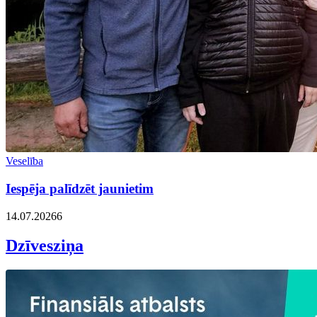
Veselība
Iespēja palīdzēt jaunietim
14.07.2026
6
Dzīvesziņa