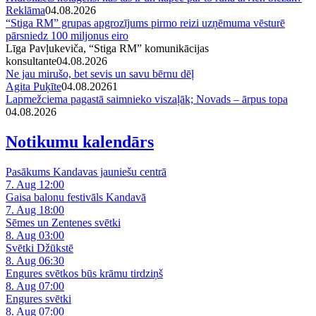
Reklāma
04.08.2026
“Stiga RM” grupas apgrozījums pirmo reizi uzņēmuma vēsturē
pārsniedz 100 miljonus eiro
Līga Pavļukeviča, “Stiga RM” komunikācijas
konsultante
04.08.2026
Ne jau mirušo, bet sevis un savu bērnu dēļ
Agita Puķīte
04.08.2026
1
Lapmežciema pagastā saimnieko viszaļāk; Novads – ārpus topa
04.08.2026
Notikumu kalendārs
Pasākums Kandavas jauniešu centrā
7. Aug 12:00
Gaisa balonu festivāls Kandavā
7. Aug 18:00
Sēmes un Zentenes svētki
8. Aug 03:00
Svētki Džūkstē
8. Aug 06:30
Engures svētkos būs krāmu tirdziņš
8. Aug 07:00
Engures svētki
8. Aug 07:00