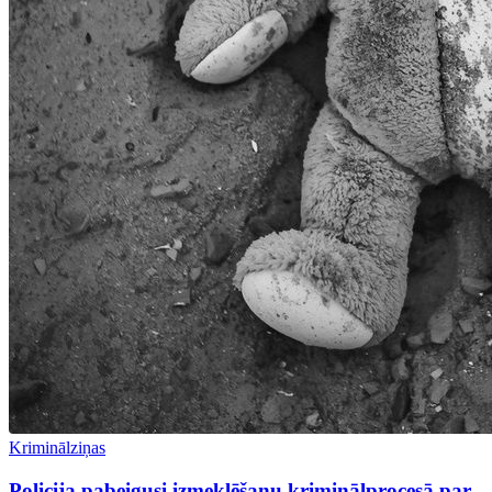
Kriminālziņas
Policija pabeigusi izmeklēšanu kriminālprocesā par