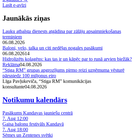
Lasīt e-avīzi
Jaunākās ziņas
Lauku atbalsta dienests atgādina par zālāju apsaimniekošanas
termiņiem
06.08.2026
Baloni, velo, talka un citi nedēļas nogales pasākumi
06.08.2026
14
Hidrolizēts kolagēns: kas tas ir un kāpēc par to runā arvien biežāk?
Reklāma
04.08.2026
“Stiga RM” grupas apgrozījums pirmo reizi uzņēmuma vēsturē
pārsniedz 100 miljonus eiro
Līga Pavļukeviča, “Stiga RM” komunikācijas
konsultante
04.08.2026
Notikumu kalendārs
Pasākums Kandavas jauniešu centrā
7. Aug 12:00
Gaisa balonu festivāls Kandavā
7. Aug 18:00
Sēmes un Zentenes svētki