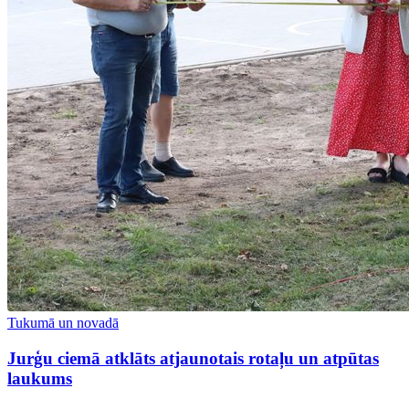
Tukumā un novadā
Jurģu ciemā atklāts atjaunotais rotaļu un atpūtas
laukums