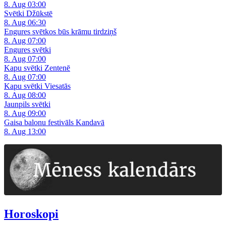
8. Aug 03:00
Svētki Džūkstē
8. Aug 06:30
Engures svētkos būs krāmu tirdziņš
8. Aug 07:00
Engures svētki
8. Aug 07:00
Kapu svētki Zentenē
8. Aug 07:00
Kapu svētki Viesatās
8. Aug 08:00
Jaunpils svētki
8. Aug 09:00
Gaisa balonu festivāls Kandavā
8. Aug 13:00
Horoskopi