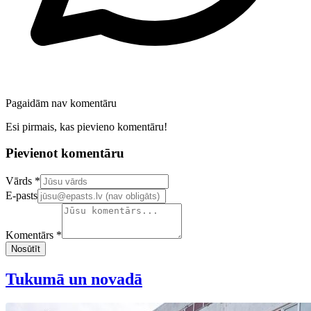
Pagaidām nav komentāru
Esi pirmais, kas pievieno komentāru!
Pievienot komentāru
Confirm your email address
Vārds *
E-pasts
Komentārs *
Nosūtīt
Tukumā un novadā