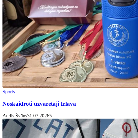
Sports
Noskaidroti uzvarētāji Irlavā
Andis Švāns
31.07.2026
5