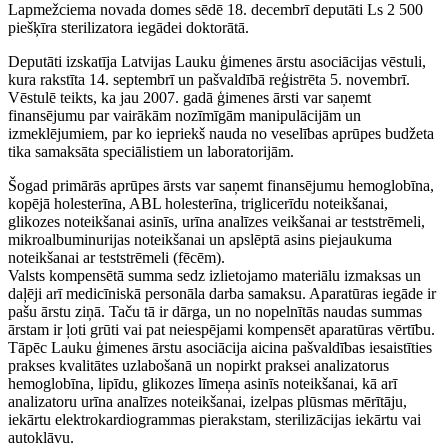
Lapmežciema novada domes sēdē 18. decembrī deputāti Ls 2 500
piešķīra sterilizatora iegādei doktorātā.
Deputāti izskatīja Latvijas Lauku ģimenes ārstu asociācijas vēstuli,
kura rakstīta 14. septembrī un pašvaldībā reģistrēta 5. novembrī.
Vēstulē teikts, ka jau 2007. gadā ģimenes ārsti var saņemt
finansējumu par vairākām nozīmīgām manipulācijām un
izmeklējumiem, par ko iepriekš nauda no veselības aprūpes budžeta
tika samaksāta speciālistiem un laboratorijām.
Šogad primārās aprūpes ārsts var saņemt finansējumu hemoglobīna,
kopējā holesterīna, ABL holesterīna, triglicerīdu noteikšanai,
glikozes noteikšanai asinīs, urīna analīzes veikšanai ar teststrēmeli,
mikroalbuminurijas noteikšanai un apslēptā asins piejaukuma
noteikšanai ar teststrēmeli (fēcēm).
Valsts kompensētā summa sedz izlietojamo materiālu izmaksas un
daļēji arī medicīniskā personāla darba samaksu. Aparatūras iegāde ir
pašu ārstu ziņā. Taču tā ir dārga, un no nopelnītās naudas summas
ārstam ir ļoti grūti vai pat neiespējami kompensēt aparatūras vērtību.
Tāpēc Lauku ģimenes ārstu asociācija aicina pašvaldības iesaistīties
prakses kvalitātes uzlabošanā un nopirkt praksei analizatorus
hemoglobīna, lipīdu, glikozes līmeņa asinīs noteikšanai, kā arī
analizatoru urīna analīzes noteikšanai, izelpas plūsmas mērītāju,
iekārtu elektrokardiogrammas pierakstam, sterilizācijas iekārtu vai
autoklāvu.