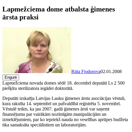
Lapmežciema dome atbalsta ģimenes
ārsta praksi
Rūta Fjodorova
02.01.2008
Engurē
Lapmežciema novada domes sēdē 18. decembrī deputāti Ls 2 500
piešķīra sterilizatora iegādei doktorātā.
Deputāti izskatīja Latvijas Lauku ģimenes ārstu asociācijas vēstuli,
kura rakstīta 14. septembrī un pašvaldībā reģistrēta 5. novembrī.
Vēstulē teikts, ka jau 2007. gadā ģimenes ārsti var saņemt
finansējumu par vairākām nozīmīgām manipulācijām un
izmeklējumiem, par ko iepriekš nauda no veselības aprūpes budžeta
tika samaksāta speciālistiem un laboratorijām.