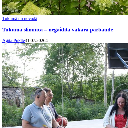
Tukumā un novadā
Tukuma slimnīcā – negaidīta vakara pārbaude
Agita Puķīte
31.07.2026
4