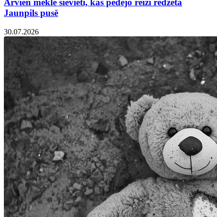
Arvien meklē sievieti, kas pēdējo reizi redzēta
Jaunpils pusē
30.07.2026