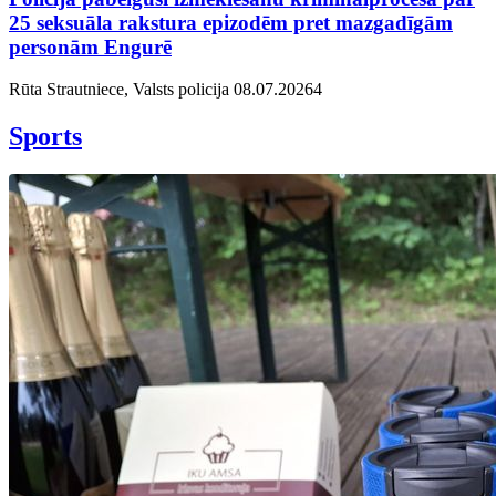
25 seksuāla rakstura epizodēm pret mazgadīgām
personām Engurē
Rūta Strautniece, Valsts policija
08.07.2026
4
Sports