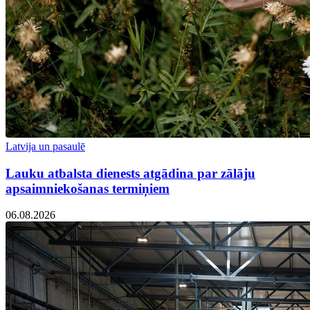
Latvija un pasaulē
Lauku atbalsta dienests atgādina par zālāju
apsaimniekošanas termiņiem
06.08.2026