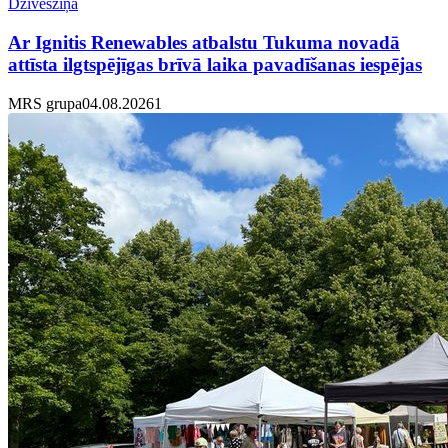
Dzīvesziņa
Ar Ignitis Renewables atbalstu Tukuma novadā
attīsta ilgtspējīgas brīvā laika pavadīšanas iespējas
MRS grupa
04.08.2026
1