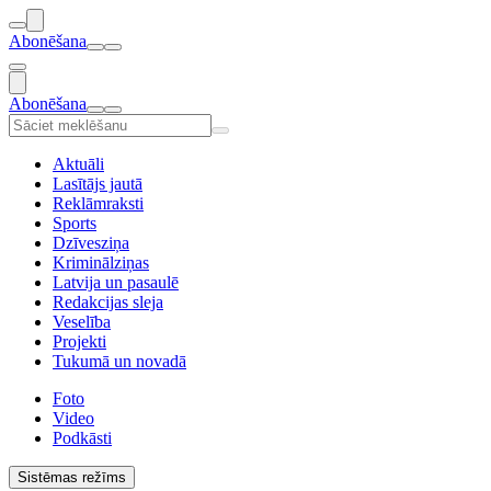
Abonēšana
Abonēšana
Aktuāli
Lasītājs jautā
Reklāmraksti
Sports
Dzīvesziņa
Kriminālziņas
Latvija un pasaulē
Redakcijas sleja
Veselība
Projekti
Tukumā un novadā
Foto
Video
Podkāsti
Sistēmas režīms