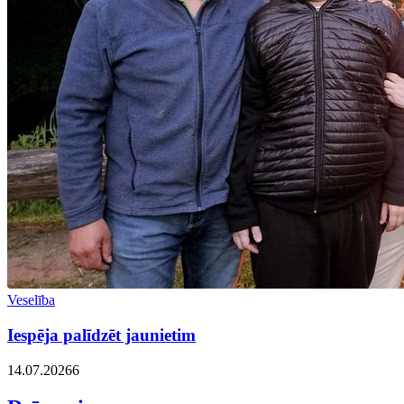
Veselība
Iespēja palīdzēt jaunietim
14.07.2026
6