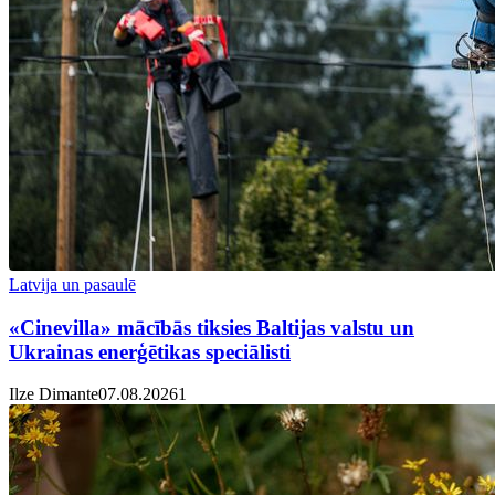
Latvija un pasaulē
«Cinevilla» mācībās tiksies Baltijas valstu un
Ukrainas enerģētikas speciālisti
Ilze Dimante
07.08.2026
1