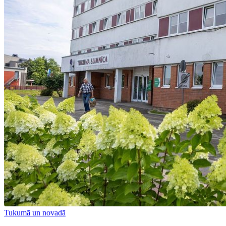
Tukumā un novadā