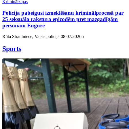
Kriminālziņas
Policija pabeigusi izmeklēšanu kriminālprocesā par
25 seksuāla rakstura epizodēm pret mazgadīgām
personām Engurē
Rūta Strautniece, Valsts policija
08.07.2026
5
Sports