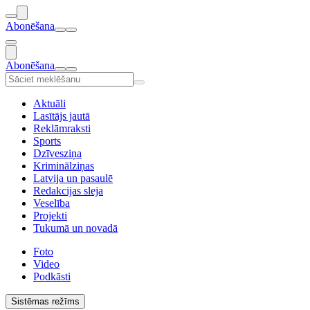
Abonēšana
Abonēšana
Aktuāli
Lasītājs jautā
Reklāmraksti
Sports
Dzīvesziņa
Kriminālziņas
Latvija un pasaulē
Redakcijas sleja
Veselība
Projekti
Tukumā un novadā
Foto
Video
Podkāsti
Sistēmas režīms