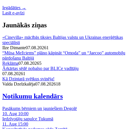
Iegādāties →
Lasīt e-avīzi
Jaunākās ziņas
«Cinevilla» mācībās tiksies Baltijas valstu un Ukrainas enerģētikas
speciālisti
Ilze Dimante
07.08.2026
1
“Mūsa Mežciems” plāno kāpināt “Omoda” un “Jaecoo” automobiļu
pārdošanu Baltijā
Reklāma
07.08.2026
5
Ārkārtas sēdē nobalso par BLICe vadītāju
07.08.2026
1
Kā Dzintarā svētkus svinēja!
Valda Dzelzkalēja
07.08.2026
1
8
Notikumu kalendārs
Pasākums bērniem un jauniešiem Degolē
10. Aug 10:00
Iedzīvotāju sapulce Tukumā
11. Aug 15:00