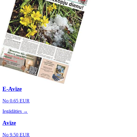
E-Avīze
No 0.65 EUR
Iegādāties →
Avīze
No 9.50 EUR