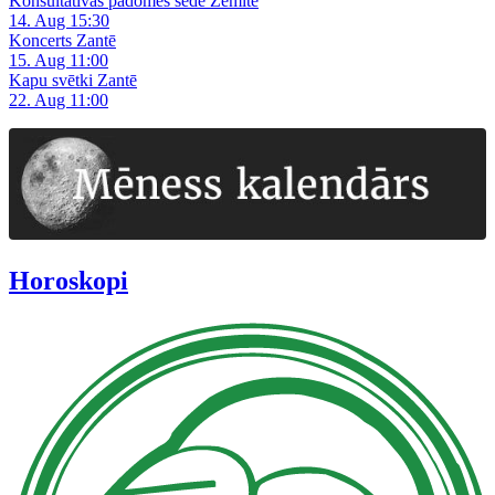
Konsultatīvās padomes sēde Zemītē
14. Aug 15:30
Koncerts Zantē
15. Aug 11:00
Kapu svētki Zantē
22. Aug 11:00
Horoskopi