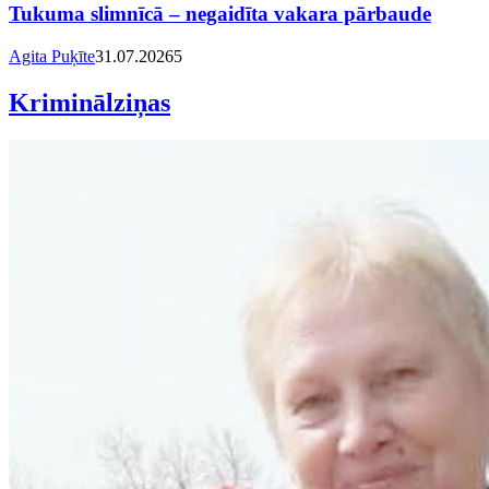
Tukuma slimnīcā – negaidīta vakara pārbaude
Agita Puķīte
31.07.2026
5
Kriminālziņas