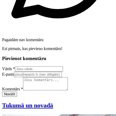
Pagaidām nav komentāru
Esi pirmais, kas pievieno komentāru!
Pievienot komentāru
Confirm your email address
Vārds *
E-pasts
Komentārs *
Nosūtīt
Tukumā un novadā