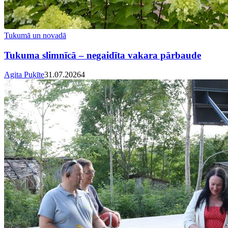
Tukumā un novadā
Tukuma slimnīcā – negaidīta vakara pārbaude
Agita Puķīte
31.07.2026
4