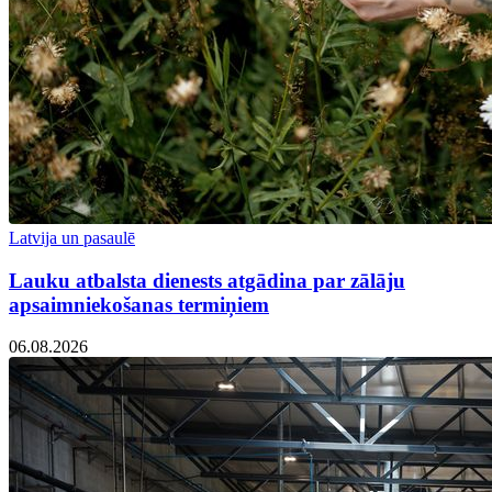
Latvija un pasaulē
Lauku atbalsta dienests atgādina par zālāju
apsaimniekošanas termiņiem
06.08.2026