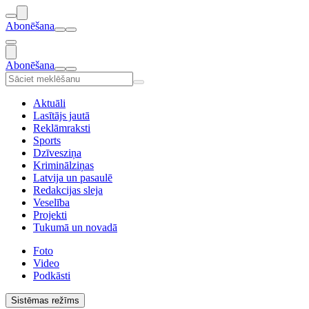
Abonēšana
Abonēšana
Aktuāli
Lasītājs jautā
Reklāmraksti
Sports
Dzīvesziņa
Kriminālziņas
Latvija un pasaulē
Redakcijas sleja
Veselība
Projekti
Tukumā un novadā
Foto
Video
Podkāsti
Sistēmas režīms