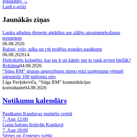
Iegādāties →
Lasīt e-avīzi
Jaunākās ziņas
Lauku atbalsta dienests atgādina par zālāju apsaimniekošanas
termiņiem
06.08.2026
Baloni, velo, talka un citi nedēļas nogales pasākumi
06.08.2026
14
Hidrolizēts kolagēns: kas tas ir un kāpēc par to runā arvien biežāk?
Reklāma
04.08.2026
“Stiga RM” grupas apgrozījums pirmo reizi uzņēmuma vēsturē
pārsniedz 100 miljonus eiro
Līga Pavļukeviča, “Stiga RM” komunikācijas
konsultante
04.08.2026
Notikumu kalendārs
Pasākums Kandavas jauniešu centrā
7. Aug 12:00
Gaisa balonu festivāls Kandavā
7. Aug 18:00
Sēmes un Zentenes svētki