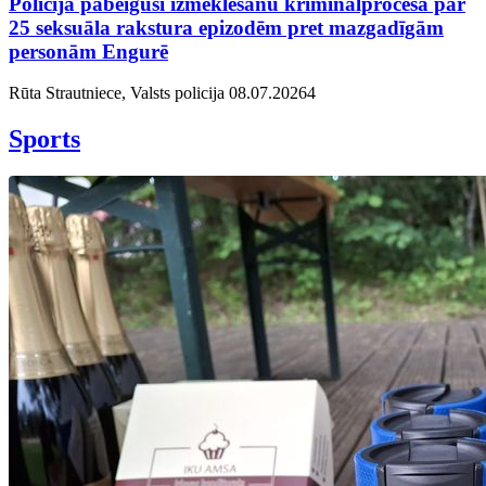
Policija pabeigusi izmeklēšanu kriminālprocesā par
25 seksuāla rakstura epizodēm pret mazgadīgām
personām Engurē
Rūta Strautniece, Valsts policija
08.07.2026
4
Sports