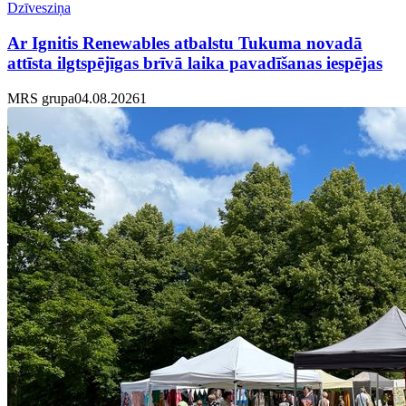
Dzīvesziņa
Ar Ignitis Renewables atbalstu Tukuma novadā
attīsta ilgtspējīgas brīvā laika pavadīšanas iespējas
MRS grupa
04.08.2026
1