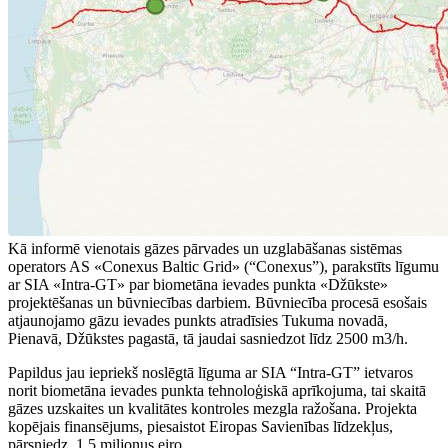
Kā informē vienotais gāzes pārvades un uzglabāšanas sistēmas
operators AS «Conexus Baltic Grid» (“Conexus”), parakstīts līgumu
ar SIA «Intra-GT» par biometāna ievades punkta «Džūkste»
projektēšanas un būvniecības darbiem. Būvniecība procesā esošais
atjaunojamo gāzu ievades punkts atradīsies Tukuma novadā,
Pienavā, Džūkstes pagastā, tā jaudai sasniedzot līdz 2500 m3/h.
Papildus jau iepriekš noslēgtā līguma ar SIA “Intra-GT” ietvaros
norit biometāna ievades punkta tehnoloģiskā aprīkojuma, tai skaitā
gāzes uzskaites un kvalitātes kontroles mezgla ražošana. Projekta
kopējais finansējums, piesaistot Eiropas Savienības līdzekļus,
pārsniedz 1.5 miljonus eiro.