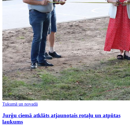
Tukumā un novadā
Jurģu ciemā atklāts atjaunotais rotaļu un atpūtas
laukums