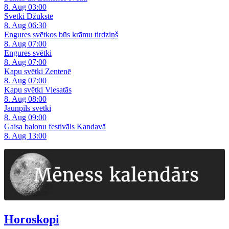
8. Aug 03:00
Svētki Džūkstē
8. Aug 06:30
Engures svētkos būs krāmu tirdziņš
8. Aug 07:00
Engures svētki
8. Aug 07:00
Kapu svētki Zentenē
8. Aug 07:00
Kapu svētki Viesatās
8. Aug 08:00
Jaunpils svētki
8. Aug 09:00
Gaisa balonu festivāls Kandavā
8. Aug 13:00
Horoskopi