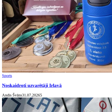
Sports
Noskaidroti uzvarētāji Irlavā
Andis Švāns
31.07.2026
5