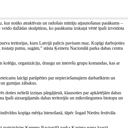
, kur notiks atraktīvais un radošais mitrāju atjaunošanas pasākums –
 veido dažādas skulptūras, ko pasākuma izskaņā vērtē īpaši izveidota
urva teritorijas, kuru Latvijā palicis pavisam maz. Kopīgi darbojoties
u, tostarp putnu, sugām,” stāsta Ķemeru Nacionālā parka dabas centra
gan kolēģu, organizāciju, draugu un interešu grupu komandas, kas ar
 Ieteicams laicīgi parūpēties par nepieciešamajiem darbarīkiem un
s un gumijas zābakus.
varēs doties nelielā izziņas pārgājienā, klausoties par apkārtējām dabas
na īpaši aizsargājamās dabas teritorijās un mikroliegumos biotopu un
tu indivīdus kopīga mērķa īstenošanā, tāpēc šogad Niedru festivāla
izi norisināsies Ķemeru Nacionālā parka Kaņiera ezera krastā.