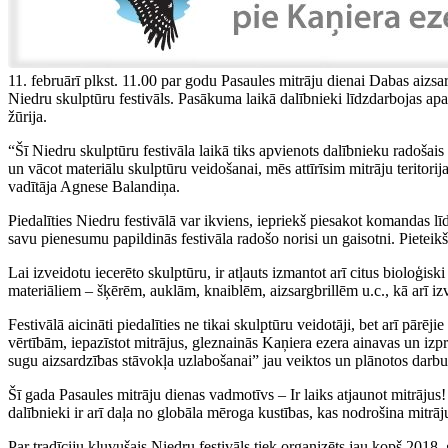
11. februārī plkst. 11.00 par godu Pasaules mitrāju dienai Dabas aizs
Niedru skulptūru festivāls. Pasākuma laikā dalībnieki līdzdarbojas a
žūrija.
“Šī Niedru skulptūru festivāla laikā tiks apvienots dalībnieku radošai
un vācot materiālu skulptūru veidošanai, mēs attīrīsim mitrāju terito
vadītāja Agnese Balandiņa.
Piedalīties Niedru festivālā var ikviens, iepriekš piesakot komandas l
savu pienesumu papildinās festivāla radošo norisi un gaisotni. Pieteikš
Lai izveidotu iecerēto skulptūru, ir atļauts izmantot arī citus bioloģ
materiāliem – šķērēm, auklām, knaiblēm, aizsargbrillēm u.c., kā arī i
Festivālā aicināti piedalīties ne tikai skulptūru veidotāji, bet arī pārē
vērtībām, iepazīstot mitrājus, gleznainās Kaņiera ezera ainavas un iz
sugu aizsardzības stāvokļa uzlabošanai” jau veiktos un plānotos darbu
Šī gada Pasaules mitrāju dienas vadmotīvs – Ir laiks atjaunot mitrājus!
dalībnieki ir arī daļa no globāla mēroga kustības, kas nodrošina mitrā
Par tradīciju kļuvušais Niedru festivāls tiek organizēts jau kopš 201