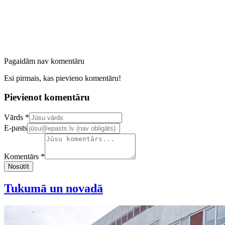
Pagaidām nav komentāru
Esi pirmais, kas pievieno komentāru!
Pievienot komentāru
Confirm your email address
Vārds *
E-pasts
Komentārs *
Nosūtīt
Tukumā un novadā