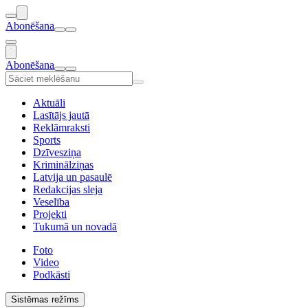
Abonēšana
Abonēšana
Aktuāli
Lasītājs jautā
Reklāmraksti
Sports
Dzīvesziņa
Kriminālziņas
Latvija un pasaulē
Redakcijas sleja
Veselība
Projekti
Tukumā un novadā
Foto
Video
Podkāsti
Sistēmas režīms