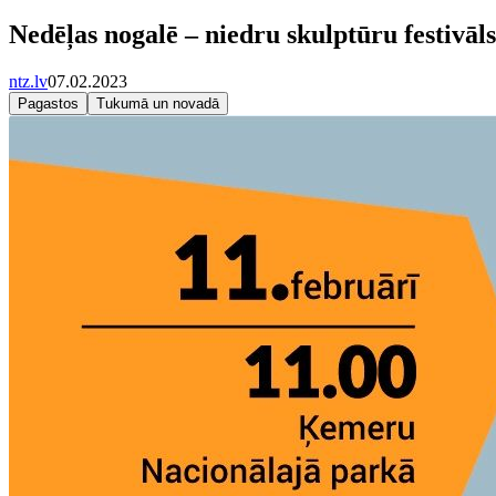
Nedēļas nogalē – niedru skulptūru festivāl
ntz.lv
07.02.2023
Pagastos
Tukumā un novadā