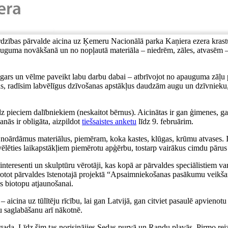
ardzības pārvalde aicina uz Ķemeru Nacionālā parka Kaņiera ezera krastu
pauguma novākšanā un no nopļautā materiāla – niedrēm, zāles, atvasēm –
s gars un vēlme paveikt labu darbu dabai – atbrīvojot no apauguma zāļu p
rijas, radīsim labvēlīgus dzīvošanas apstākļus daudzām augu un dzīvniek
īdz pieciem dalībniekiem (neskaitot bērnus). Aicinātas ir gan ģimenes, 
anās ir obligāta, aizpildot
tiešsaistes anketu
līdz 9. februārim.
iski noārdāmus materiālus, piemēram, koka kastes, klūgas, krūmu atvases.
zvēlēties laikapstākļiem piemērotu apģērbu, tostarp vairākus cimdu pāru
jie interesenti un skulptūru vērotāji, kas kopā ar pārvaldes speciālistiem 
protot pārvaldes īstenotajā projektā “Apsaimniekošanas pasākumu veikša
s biotopu atjaunošanai.
 – aicina uz tūlītēju rīcību, lai gan Latvijā, gan citviet pasaulē apvieno
ju saglabāšanu arī nākotnē.
8. gada. Līdz šim tas norisinājies Sedas purvā un Randu pļavās. Pirmo re