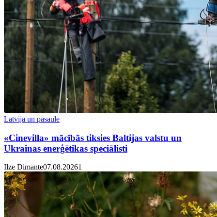
Latvija un pasaulē
«Cinevilla» mācībās tiksies Baltijas valstu un
Ukrainas enerģētikas speciālisti
Ilze Dimante
07.08.2026
1