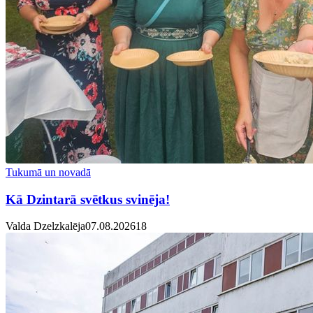
Tukumā un novadā
Kā Dzintarā svētkus svinēja!
Valda Dzelzkalēja
07.08.2026
1
8