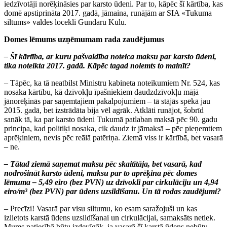
iedzīvotāji norēķināsies par karsto ūdeni. Par to, kāpēc šī kārtība, kas
domē apstiprināta 2017. gadā, jāmaina, runājām ar SIA «Tukuma
siltums» valdes locekli Gundaru Kūlu.
Domes lēmums uzņēmumam rada zaudējumus
– Šī kārtība, ar kuru pašvaldība noteica maksu par karsto ūdeni,
tika noteikta 2017. gadā. Kāpēc tagad nolemts to mainīt?
– Tāpēc, ka tā neatbilst Ministru kabineta noteikumiem Nr. 524, kas
nosaka kārtību, kā dzīvokļu īpašniekiem daudzdzīvokļu mājā
jānorēķinās par saņemtajiem pakalpojumiem – tā stājās spēkā jau
2015. gadā, bet izstrādāta bija vēl agrāk. Atklāti runājot, šobrīd
sanāk tā, ka par karsto ūdeni Tukumā patlaban maksā pēc 90. gadu
principa, kad politiķi nosaka, cik daudz ir jāmaksā – pēc pieņemtiem
aprēķiniem, nevis pēc reālā patēriņa. Ziemā viss ir kārtībā, bet vasarā
– ne.
– Tātad ziemā saņemat maksu pēc skaitītāja, bet vasarā, kad
nodrošināt karsto ūdeni, maksu par to aprēķina pēc domes
lēmuma – 5,49 eiro (bez PVN) uz dzīvokli par cirkulāciju un 4,94
eiro/m³ (bez PVN) par ūdens uzsildīšanu. Un tā rodas zaudējumi?
– Precīzi! Vasarā par visu siltumu, ko esam saražojuši un kas
izlietots karstā ūdens uzsildīšanai un cirkulācijai, samaksāts netiek.
Mums patiesībā būtu izdevīgāk, ja vasarā šī karstā ūdens nebūtu