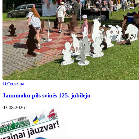
Dzīvesziņa
Jaunmoku pils svinēs 125. jubileju
03.08.2026
1