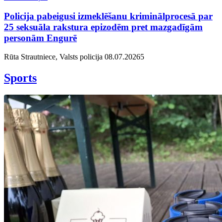
Policija pabeigusi izmeklēšanu kriminālprocesā par
25 seksuāla rakstura epizodēm pret mazgadīgām
personām Engurē
Rūta Strautniece, Valsts policija
08.07.2026
5
Sports