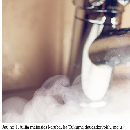
Jau no 1. jūlija mainīsies kārtībā, kā Tukuma daudzdzīvokļu māju