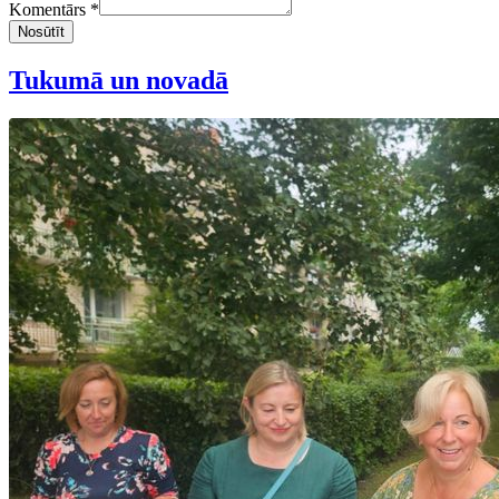
Komentārs *
Nosūtīt
Tukumā un novadā