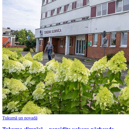
Tukumā un novadā