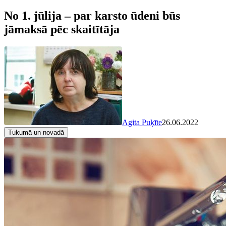
No 1. jūlija – par karsto ūdeni būs
jāmaksā pēc skaitītāja
Agita Puķīte
26.06.2022
Tukumā un novadā