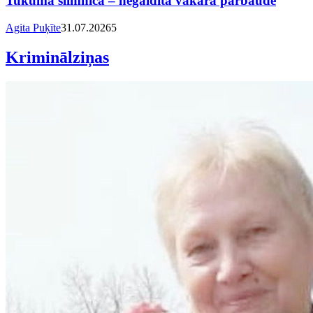
Tukuma slimnīcā – negaidīta vakara pārbaude
Agita Puķīte
31.07.2026
5
Kriminālziņas