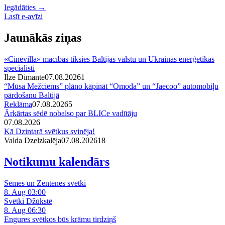
Iegādāties →
Lasīt e-avīzi
Jaunākās ziņas
«Cinevilla» mācībās tiksies Baltijas valstu un Ukrainas enerģētikas
speciālisti
Ilze Dimante
07.08.2026
1
“Mūsa Mežciems” plāno kāpināt “Omoda” un “Jaecoo” automobiļu
pārdošanu Baltijā
Reklāma
07.08.2026
5
Ārkārtas sēdē nobalso par BLICe vadītāju
07.08.2026
Kā Dzintarā svētkus svinēja!
Valda Dzelzkalēja
07.08.2026
1
8
Notikumu kalendārs
Sēmes un Zentenes svētki
8. Aug 03:00
Svētki Džūkstē
8. Aug 06:30
Engures svētkos būs krāmu tirdziņš