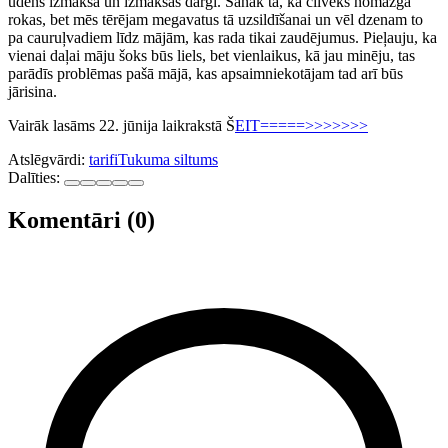
ūdens izmaksā un izmaksās dārgi. Sanāk tā, ka cilvēks nomazgā
rokas, bet mēs tērējam megavatus tā uzsildīšanai un vēl dzenam to
pa cauruļvadiem līdz mājām, kas rada tikai zaudējumus. Pieļauju, ka
vienai daļai māju šoks būs liels, bet vienlaikus, kā jau minēju, tas
parādīs problēmas pašā mājā, kas apsaimniekotājam tad arī būs
jārisina.
Vairāk lasāms 22. jūnija laikrakstā Š
EIT=====>>>>>>>
Atslēgvārdi:
tarifi
Tukuma siltums
Dalīties:
Komentāri (0)