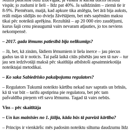
vispār, jo zudumi ir lieli – līdz pat 40%. Ja salīdzinām – ziemā tie ir
8-9%. Piemēram, maijā, kad apkure tika atslēgta, bet ārā bija auksts,
reāli mājas sildījās no dvieļu žāvētājiem, bet mēs saņēmām maksu
tikai pēc noteiktā aprēķina. Rezultātā – ap 20 000 eiro zaudējumi,
kurus šajā cenu pieaugumā vairs nevaram atļauties, jo tos neviens
nekompensē.
– 2017. gada lēmums patiesībā bija nelikumīgs?
– Jā, bet, kā zinām, šādiem lēmumiem ir liela inerce – jau piecus
gadus tas tā ir noticis. Tai pašā laikā citās pilsētās jau sen tā nav – tur
jau sen iedzīvotāji maksā pēc skaitītāja atbilstoši apsaimniekotāja
noteiktajai metodikai.
– Ko saka Sabiedrisko pakalpojumu regulators?
– Regulators Tukumā noteikto kārtību nekad nav sapratis un brīnās,
kā tā var būt – tarifu apstiprina pie regulatora, bet pēc tam
pašvaldība pieņem vēl savu lēmumu. Tagad tā vairs nebūs.
Viss – pēc skaitītāja
– Un kas mainīsies no 1. jūlija, kāda būs tā pareizā kārtība?
– Princips ir vienkāršs: mēs padosim noteiktu siltuma daudzumu līdz