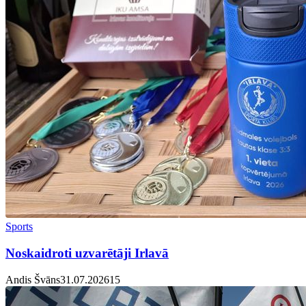
Sports
Noskaidroti uzvarētāji Irlavā
Andis Švāns
31.07.2026
1
5