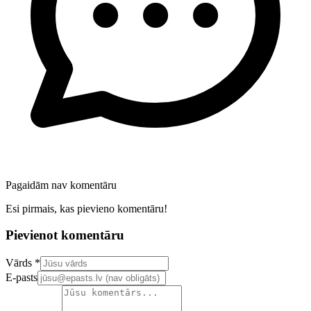
Pagaidām nav komentāru
Esi pirmais, kas pievieno komentāru!
Pievienot komentāru
Confirm your email address
Vārds *
E-pasts