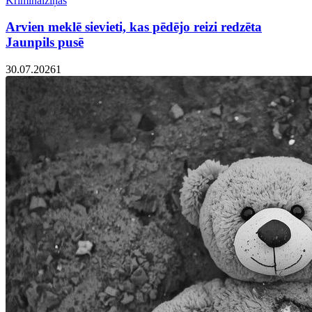
Kriminālziņas
Arvien meklē sievieti, kas pēdējo reizi redzēta
Jaunpils pusē
30.07.2026
1