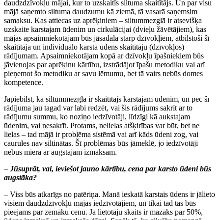
daudzdzīvokļu mājai, kur to uzskaitīs siltuma skaitītājs. Un par visu
mājā saņemto siltuma daudzumu kā ziemā, tā vasarā saņemsim
samaksu. Kas attiecas uz aprēķiniem – siltummezglā ir atsevišķa
uzskaite karstajam ūdenim un cirkulācijai (dvieļu žāvētājiem), kas
mājas apsaimniekotājam būs jāsadala starp dzīvokļiem, atbilstoši šī
skaitītāja un individuālo karstā ūdens skaitītāju (dzīvokļos)
rādījumam. Apsaimniekotājam kopā ar dzīvokļu īpašniekiem būs
jāvienojas par aprēķinu kārtību, izstrādājot īpašu metodiku vai arī
pieņemot šo metodiku ar savu lēmumu, bet tā vairs nebūs domes
kompetence.
Jāpiebilst, ka siltummezglā ir skaitītājs karstajam ūdenim, un pēc šī
rādījuma jau tagad var labi redzēt, vai šis rādījums sakrīt ar to
rādījumu summu, ko noziņo iedzīvotāji, līdzīgi kā aukstajam
ūdenim, vai nesakrīt. Protams, nelielas atšķirības var būt, bet ne
lielas – tad mājā ir problēma sistēmā vai arī kāds ūdeni zog, vai
caurules nav siltinātas. Šī problēmas būs jāmeklē, jo iedzīvotāji
nebūs mierā ar augstajām izmaksām.
– Jūsuprāt, vai, ieviešot jauno kārtību, cena par karsto ūdeni būs
augstāka?
– Viss būs atkarīgs no patēriņa. Manā ieskatā karstais ūdens ir jālieto
visiem daudzdzīvokļu mājas iedzīvotājiem, un tikai tad tas būs
pieejams par zemāku cenu. Ja lietotāju skaits ir mazāks par 50%,