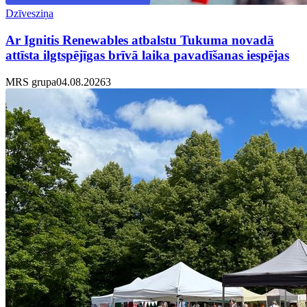
Dzīvesziņa
Ar Ignitis Renewables atbalstu Tukuma novadā
attīsta ilgtspējīgas brīvā laika pavadīšanas iespējas
MRS grupa
04.08.2026
3