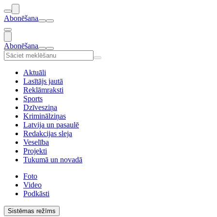
Abonēšana
Abonēšana
Aktuāli
Lasītājs jautā
Reklāmraksti
Sports
Dzīvesziņa
Kriminālziņas
Latvija un pasaulē
Redakcijas sleja
Veselība
Projekti
Tukumā un novadā
Foto
Video
Podkāsti
Sistēmas režīms