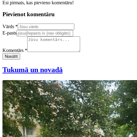
Esi pirmais, kas pievieno komentāru!
Pievienot komentāru
Confirm your email address
Vārds *
E-pasts
Komentārs *
Nosūtīt
Tukumā un novadā