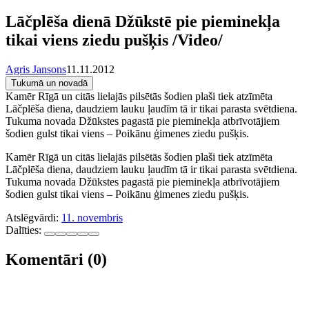
Lāčplēša dienā Džūkstē pie pieminekļa
tikai viens ziedu pušķis /Video/
Agris Jansons
11.11.2012
Tukumā un novadā
Kamēr Rīgā un citās lielajās pilsētās šodien plaši tiek atzīmēta
Lāčplēša diena, daudziem lauku ļaudīm tā ir tikai parasta svētdiena.
Tukuma novada Džūkstes pagastā pie pieminekļa atbrīvotājiem
šodien gulst tikai viens – Poikānu ģimenes ziedu pušķis.
Kamēr Rīgā un citās lielajās pilsētās šodien plaši tiek atzīmēta
Lāčplēša diena, daudziem lauku ļaudīm tā ir tikai parasta svētdiena.
Tukuma novada Džūkstes pagastā pie pieminekļa atbrīvotājiem
šodien gulst tikai viens – Poikānu ģimenes ziedu pušķis.
Atslēgvārdi:
11. novembris
Dalīties:
Komentāri (0)