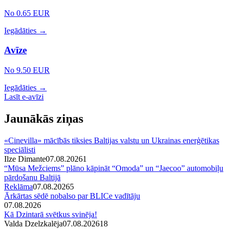
No 0.65 EUR
Iegādāties →
Avīze
No 9.50 EUR
Iegādāties →
Lasīt e-avīzi
Jaunākās ziņas
«Cinevilla» mācībās tiksies Baltijas valstu un Ukrainas enerģētikas
speciālisti
Ilze Dimante
07.08.2026
1
“Mūsa Mežciems” plāno kāpināt “Omoda” un “Jaecoo” automobiļu
pārdošanu Baltijā
Reklāma
07.08.2026
5
Ārkārtas sēdē nobalso par BLICe vadītāju
07.08.2026
Kā Dzintarā svētkus svinēja!
Valda Dzelzkalēja
07.08.2026
1
8