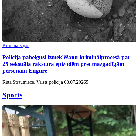
Kriminālziņas
Policija pabeigusi izmeklēšanu kriminālprocesā par
25 seksuāla rakstura epizodēm pret mazgadīgām
personām Engurē
Rūta Strautniece, Valsts policija
08.07.2026
5
Sports