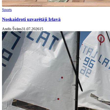
Sports
Noskaidroti uzvarētāji Irlavā
Andis Švāns
31.07.2026
1
5