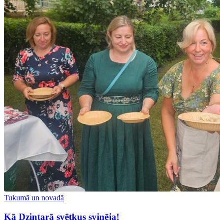
Tukumā un novadā
Kā Dzintarā svētkus svinēja!