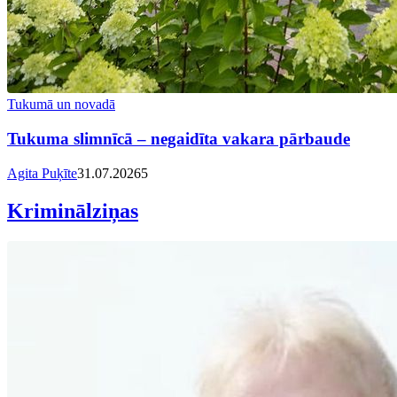
Tukumā un novadā
Tukuma slimnīcā – negaidīta vakara pārbaude
Agita Puķīte
31.07.2026
5
Kriminālziņas