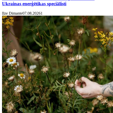
Ukrainas enerģētikas speciālisti
Ilze Dimante
07.08.2026
1