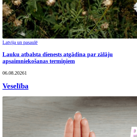
Latvija un pasaulē
Lauku atbalsta dienests atgādina par zālāju
apsaimniekošanas termiņiem
06.08.2026
1
Veselība