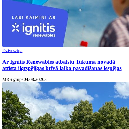
Dzīvesziņa
Ar Ignitis Renewables atbalstu Tukuma novadā
attīsta ilgtspējīgas brīvā laika pavadīšanas iespējas
MRS grupa
04.08.2026
3