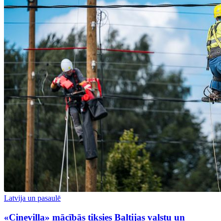
Latvija un pasaulē
«Cinevilla» mācībās tiksies Baltijas valstu un