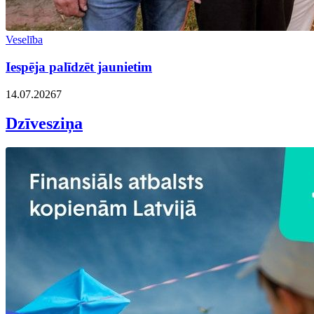
Veselība
Iespēja palīdzēt jaunietim
14.07.2026
7
Dzīvesziņa