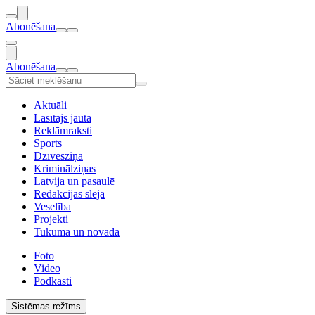
Abonēšana
Abonēšana
Aktuāli
Lasītājs jautā
Reklāmraksti
Sports
Dzīvesziņa
Kriminālziņas
Latvija un pasaulē
Redakcijas sleja
Veselība
Projekti
Tukumā un novadā
Foto
Video
Podkāsti
Sistēmas režīms