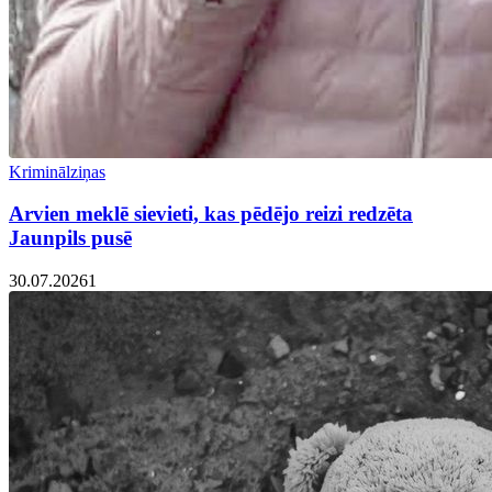
Kriminālziņas
Arvien meklē sievieti, kas pēdējo reizi redzēta
Jaunpils pusē
30.07.2026
1