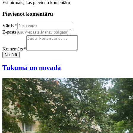
Esi pirmais, kas pievieno komentāru!
Pievienot komentāru
Confirm your email address
Vārds *
E-pasts
Komentārs *
Nosūtīt
Tukumā un novadā