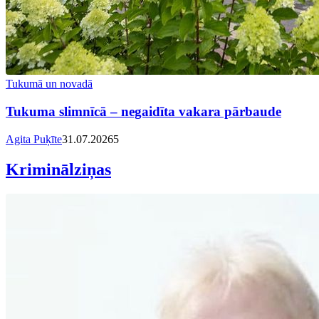
Tukumā un novadā
Tukuma slimnīcā – negaidīta vakara pārbaude
Agita Puķīte
31.07.2026
5
Kriminālziņas