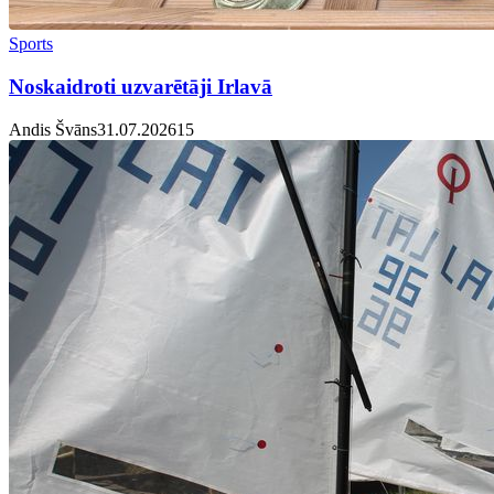
Sports
Noskaidroti uzvarētāji Irlavā
Andis Švāns
31.07.2026
1
5