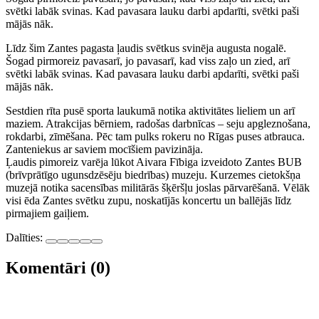
svētki labāk svinas. Kad pavasara lauku darbi apdarīti, svētki paši
mājās nāk.
Līdz šim Zantes pagasta ļaudis svētkus svinēja augusta nogalē.
Šogad pirmoreiz pavasarī, jo pavasarī, kad viss zaļo un zied, arī
svētki labāk svinas. Kad pavasara lauku darbi apdarīti, svētki paši
mājās nāk.
Sestdien rīta pusē sporta laukumā notika aktivitātes lieliem un arī
maziem. Atrakcijas bērniem, radošas darbnīcas – seju apgleznošana,
rokdarbi, zīmēšana. Pēc tam pulks rokeru no Rīgas puses atbrauca.
Zanteniekus ar saviem mocīšiem pavizināja.
Ļaudis pimoreiz varēja lūkot Aivara Fībiga izveidoto Zantes BUB
(brīvprātīgo ugunsdzēsēju biedrības) muzeju. Kurzemes cietokšņa
muzejā notika sacensības militārās šķēršļu joslas pārvarēšanā. Vēlāk
visi ēda Zantes svētku zupu, noskatījās koncertu un ballējās līdz
pirmajiem gaiļiem.
Dalīties:
Komentāri (0)