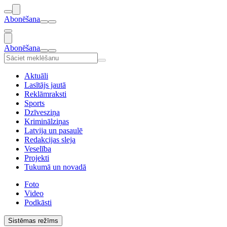
Abonēšana
Abonēšana
Aktuāli
Lasītājs jautā
Reklāmraksti
Sports
Dzīvesziņa
Kriminālziņas
Latvija un pasaulē
Redakcijas sleja
Veselība
Projekti
Tukumā un novadā
Foto
Video
Podkāsti
Sistēmas režīms