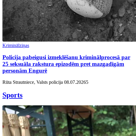
Kriminālziņas
Policija pabeigusi izmeklēšanu kriminālprocesā par
25 seksuāla rakstura epizodēm pret mazgadīgām
personām Engurē
Rūta Strautniece, Valsts policija
08.07.2026
5
Sports