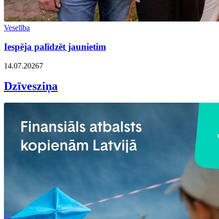
Veselība
Iespēja palīdzēt jaunietim
14.07.2026
7
Dzīvesziņa