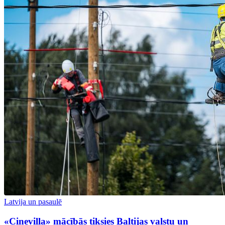
Latvija un pasaulē
«Cinevilla» mācībās tiksies Baltijas valstu un