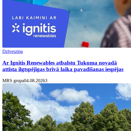
Dzīvesziņa
Ar Ignitis Renewables atbalstu Tukuma novadā
attīsta ilgtspējīgas brīvā laika pavadīšanas iespējas
MRS grupa
04.08.2026
3