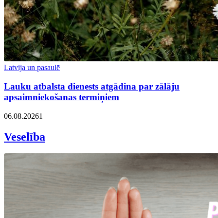
Latvija un pasaulē
Lauku atbalsta dienests atgādina par zālāju
apsaimniekošanas termiņiem
06.08.2026
1
Veselība