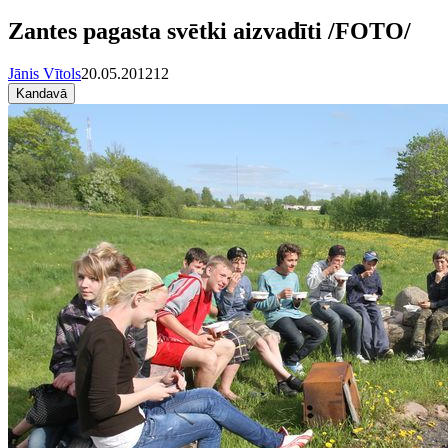
Zantes pagasta svētki aizvadīti /FOTO/
Jānis Vītols
20.05.2012
12
Kandavā