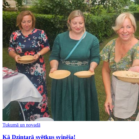
Tukumā un novadā
Kā Dzintarā svētkus svinēja!