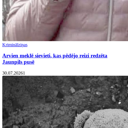
Kriminālziņas
Arvien meklē sievieti, kas pēdējo reizi redzēta
Jaunpils pusē
30.07.2026
1