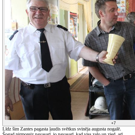
+7
Līdz šim Zantes pagasta ļaudis svētkus svinēja augusta nogalē.
Šogad pirmoreiz pavasarī, jo pavasarī, kad viss zaļo un zied, arī