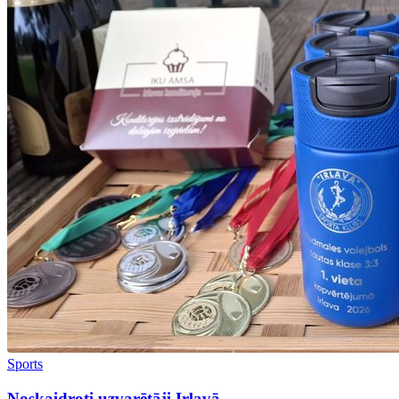
Sports
Noskaidroti uzvarētāji Irlavā