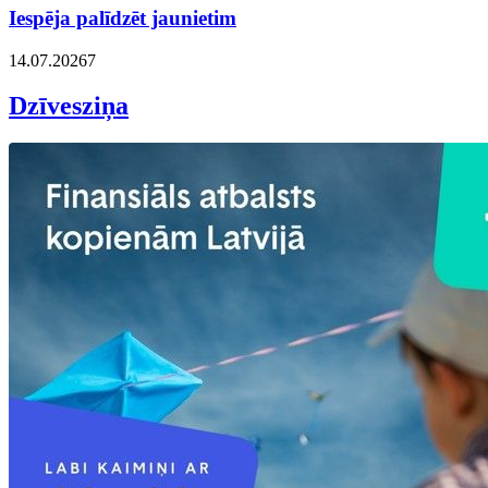
Iespēja palīdzēt jaunietim
14.07.2026
7
Dzīvesziņa