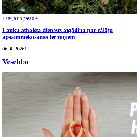
Latvija un pasaulē
Lauku atbalsta dienests atgādina par zālāju
apsaimniekošanas termiņiem
06.08.2026
1
Veselība