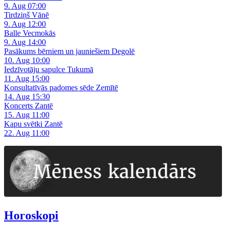
9. Aug 07:00
Tirdziņš Vānē
9. Aug 12:00
Balle Vecmokās
9. Aug 14:00
Pasākums bērniem un jauniešiem Degolē
10. Aug 10:00
Iedzīvotāju sapulce Tukumā
11. Aug 15:00
Konsultatīvās padomes sēde Zemītē
14. Aug 15:30
Koncerts Zantē
15. Aug 11:00
Kapu svētki Zantē
22. Aug 11:00
Horoskopi