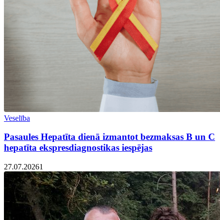
Veselība
Pasaules Hepatīta dienā izmantot bezmaksas B un C
hepatīta ekspresdiagnostikas iespējas
27.07.2026
1