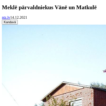
Meklē pārvaldniekus Vānē un Matkulē
ntz.lv
14.12.2021
Kandavā