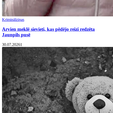
Kriminālziņas
Arvien meklē sievieti, kas pēdējo reizi redzēta
Jaunpils pusē
30.07.2026
1