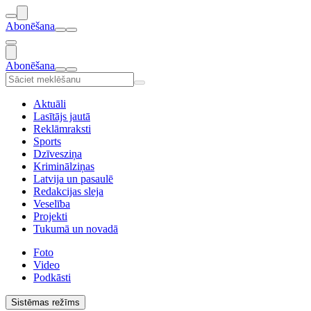
Abonēšana
Abonēšana
Aktuāli
Lasītājs jautā
Reklāmraksti
Sports
Dzīvesziņa
Kriminālziņas
Latvija un pasaulē
Redakcijas sleja
Veselība
Projekti
Tukumā un novadā
Foto
Video
Podkāsti
Sistēmas režīms