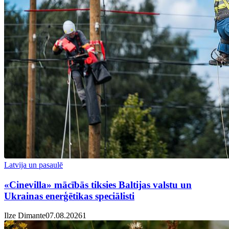
Latvija un pasaulē
«Cinevilla» mācībās tiksies Baltijas valstu un
Ukrainas enerģētikas speciālisti
Ilze Dimante
07.08.2026
1