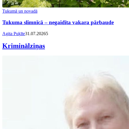
Tukumā un novadā
Tukuma slimnīcā – negaidīta vakara pārbaude
Agita Puķīte
31.07.2026
5
Kriminālziņas