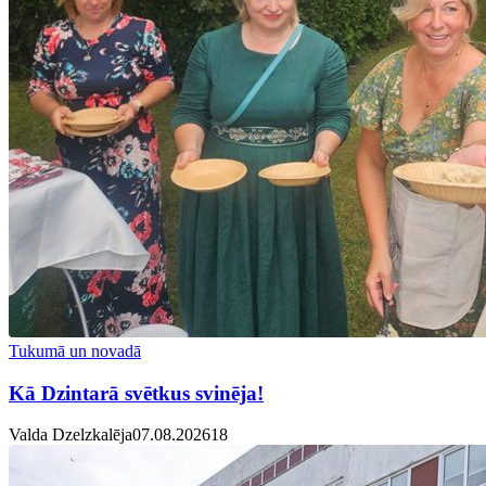
Tukumā un novadā
Kā Dzintarā svētkus svinēja!
Valda Dzelzkalēja
07.08.2026
1
8