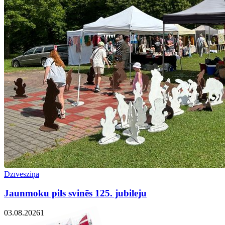
Dzīvesziņa
Jaunmoku pils svinēs 125. jubileju
03.08.2026
1