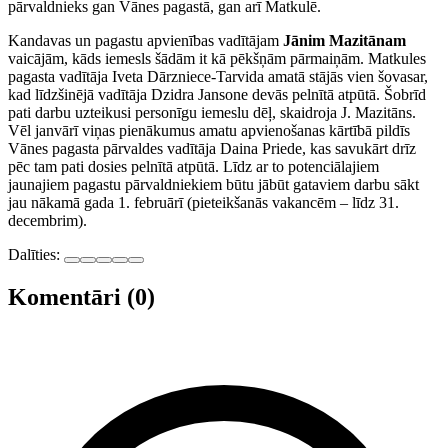
pārvaldnieks gan Vānes pagastā, gan arī Matkulē.
Kandavas un pagastu apvienības vadītājam
Jānim Mazitānam
vaicājām, kāds iemesls šādām it kā pēkšņām pārmaiņām. Matkules
pagasta vadītāja Iveta Dārzniece-Tarvida amatā stājās vien šovasar,
kad līdzšinējā vadītāja Dzidra Jansone devās pelnītā atpūtā. Šobrīd
pati darbu uzteikusi personīgu iemeslu dēļ, skaidroja J. Mazitāns.
Vēl janvārī viņas pienākumus amatu apvienošanas kārtībā pildīs
Vānes pagasta pārvaldes vadītāja Daina Priede, kas savukārt drīz
pēc tam pati dosies pelnītā atpūtā. Līdz ar to potenciālajiem
jaunajiem pagastu pārvaldniekiem būtu jābūt gataviem darbu sākt
jau nākamā gada 1. februārī (pieteikšanās vakancēm – līdz 31.
decembrim).
Dalīties:
Komentāri (0)