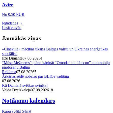
Avīze
No 9.50 EUR
Iegādāties →
Lasīt e-avīzi
Jaunākās ziņas
«Cinevilla» mācībās tiksies Baltijas valstu un Ukrainas enerģētikas
speciālisti
Ilze Dimante
07.08.2026
1
“Mūsa Mežciems” plāno kāpināt “Omoda” un “Jaecoo” automobiļu
pārdošanu Baltijā
Reklāma
07.08.2026
5
Ārkārtas sēdē nobalso par BLICe vadītāju
07.08.2026
Kā Dzintarā svētkus svinēja!
Valda Dzelzkalēja
07.08.2026
1
8
Notikumu kalendārs
Kapu svētki Sēmē