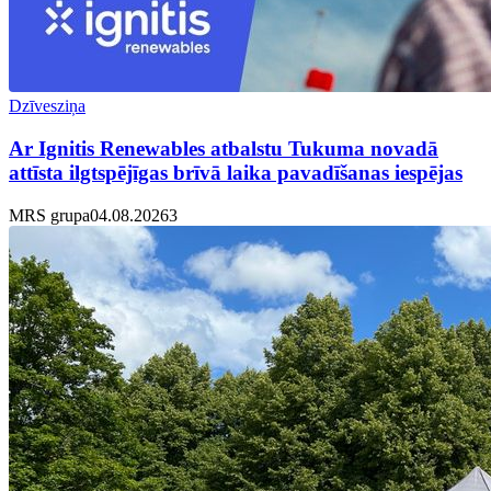
Dzīvesziņa
Ar Ignitis Renewables atbalstu Tukuma novadā
attīsta ilgtspējīgas brīvā laika pavadīšanas iespējas
MRS grupa
04.08.2026
3