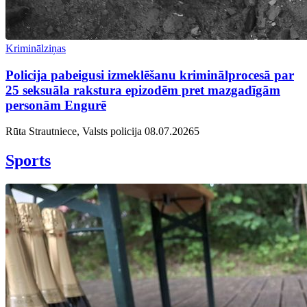
Kriminālziņas
Policija pabeigusi izmeklēšanu kriminālprocesā par
25 seksuāla rakstura epizodēm pret mazgadīgām
personām Engurē
Rūta Strautniece, Valsts policija
08.07.2026
5
Sports