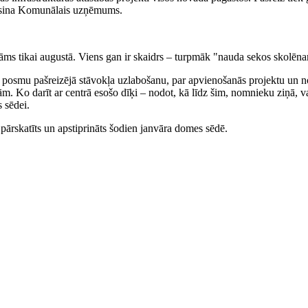
 risina Komunālais uzņēmums.
s tikai augustā. Viens gan ir skaidrs – turpmāk "nauda sekos skolēnam
eļu posmu pašreizējā stāvokļa uzlabošanu, par apvienošanās projektu un 
. Ko darīt ar centrā esošo dīķi – nodot, kā līdz šim, nomnieku ziņā, va
 sēdei.
 pārskatīts un apstiprināts šodien janvāra domes sēdē.