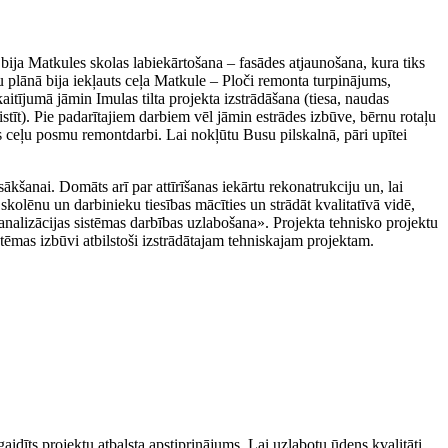
bija Matkules skolas labiekārtošana – fasādes atjaunošana, kura tiks
u plānā bija iekļauts ceļa Matkule – Ploči remonta turpinājums,
itījumā jāmin Imulas tilta projekta izstrādāšana (tiesa, naudas
tīt). Pie padarītajiem darbiem vēl jāmin estrādes izbūve, bērnu rotaļu
s ceļu posmu remontdarbi. Lai nokļūtu Busu pilskalnā, pāri upītei
kšanai. Domāts arī par attīrīšanas iekārtu rekonatrukciju un, lai
olēnu un darbinieku tiesības mācīties un strādāt kvalitatīvā vidē,
alizācijas sistēmas darbības uzlabošana». Projekta tehnisko projektu
ēmas izbūvi atbilstoši izstrādātajam tehniskajam projektam.
gaidīts projektu atbalsta apstiprinājums. Lai uzlabotu ūdens kvalitāti,