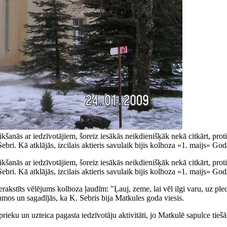
kšanās ar iedzīvotājiem, šoreiz iesākās neikdienišķāk nekā citkārt, prot
ri. Kā atklājās, izcilais aktieris savulaik bijis kolhoza «1. maijs» God
kšanās ar iedzīvotājiem, šoreiz iesākās neikdienišķāk nekā citkārt, prot
ri. Kā atklājās, izcilais aktieris savulaik bijis kolhoza «1. maijs» God
rakstīts vēlējums kolhoza ļaudīm: "Ļauj, zeme, lai vēl ilgi varu, uz ple
umos un sagadījās, ka K. Sebris bija Matkules goda viesis.
ieku un uzteica pagasta iedzīvotāju aktivitāti, jo Matkulē sapulce tie