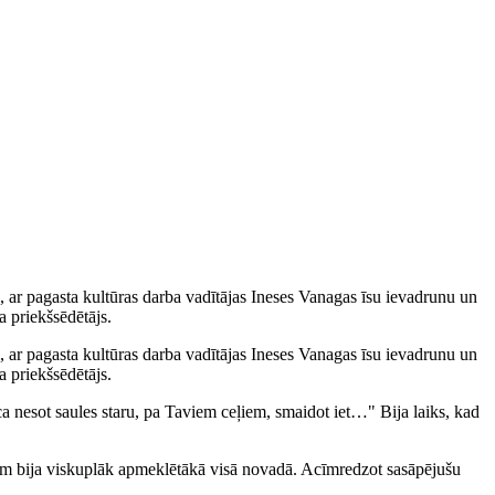
i, ar pagasta kultūras darba vadītājas Ineses Vanagas īsu ievadrunu un
a priekšsēdētājs.
i, ar pagasta kultūras darba vadītājas Ineses Vanagas īsu ievadrunu un
a priekšsēdētājs.
ca nesot saules staru, pa Taviem ceļiem, smaidot iet…" Bija laiks, kad
šām bija viskuplāk apmeklētākā visā novadā. Acīmredzot sasāpējušu