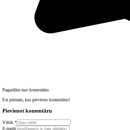
Pagaidām nav komentāru
Esi pirmais, kas pievieno komentāru!
Pievienot komentāru
Confirm your email address
Vārds *
E-pasts