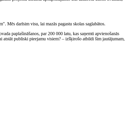
". Mēs darīsim visu, lai mazās pagastu skolas saglabātos.
novada paplašināšanos, par 200 000 latu, kas saņemti apvienošanās
i atstāt publiski pieejamu visiem? – izšķirošo atbildi šim jautājumam,