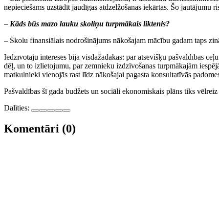
nepieciešams uzstādīt jaudīgas atdzelžošanas iekārtas. Šo jautājumu
–
Kāds būs mazo lauku skoliņu turpmākais liktenis?
– Skolu finansiālais nodrošinājums nākošajam mācību gadam taps zinām
Iedzīvotāju intereses bija visdažādākās: par atsevišķu pašvaldības c
dēļ, un to izlietojumu, par zemnieku izdzīvošanas turpmākajām iespējām
matkulnieki vienojās rast līdz nākošajai pagasta konsultatīvās padomes
Pašvaldības šī gada budžets un sociāli ekonomiskais plāns tiks vēlreiz
Dalīties:
Komentāri (0)