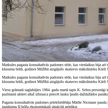
Matkules pagasta konsultatīvās padomes sēde, kas vienlaikus bija arī ti
klusuma brīdi, godinot Mūžībā aizgājušo skatuves mākslinieku Kārli Seb
Matkules pagasta konsultatīvās padomes sēde, kas vienlaikus bija arī ti
klusuma brīdi, godinot Mūžībā aizgājušo skatuves mākslinieku Kārli Seb
Viesu grāmatā saglabājies 1984. gada martā tapis K. Sebra personīgi ie
pazīstami aktieri allaž izbrauca priecēt lauku ļaudis daždažādos pasāk
Pagasta konsultatīvās padomes priekšsēdētāja Mārīte Nicmane pauda pr
jautājumu šī brīža ekonomiskajā situācijā netrūkst.