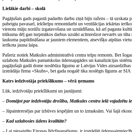
Lielākie darbi – skolā
Pagājušais gads pagastā padarīto darbu ziņā bijis ražens – tā uzskata 
pabeigta pavasarī, iekštelpu remontdarbi un ventilācijas iekārtas ier
vienotu māju norāžu izgatavošana un uzstādīšana, kā arī pagasta kultūr
trūkuma dēļ gan turpmākos darbus uzsākt acīmredzot nevarēs un tilta r
laukuma papildināšana ar jauniem elementiem, atsevišķu atpūtas vietu 
ierīkota jauna laipa.
Pašreiz notiek Matkules administratīvā centra telpu remonts. Bet šogad
uzlabotu Matkules pamatskolas ūdensapgādes un kanalizācijas sistēmas 
pagājušajā gadā dome noslēdza līgumu ar Latvijas Vides aizsardzības
izstrādāja firma «Skubs», bet gada nogalē tika noslēgts līgums ar SI
Katrs iedzīvotāja priekšlikums – vērā ņemams
Lūk, iedzīvotāju priekšlikumi un jautājumi:
–
Domājot par iedzīvotāju drošību, Matkules centra ielā vajadzētu i
– Jāpainteresējas par izbūves iespējām un to izmaksām. Vai šajā ekonom
–
Kad uzlabosies ūdens kvalitāte?
– Lai piesaistītu Eiropas līdzfinansējumu, ir izstrādāti ūdenssaimniecīb