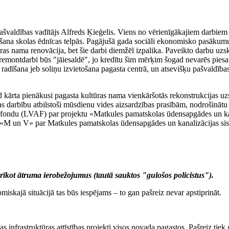
pašvaldības vadītājs Alfreds Ķieģelis. Viens no vērienīgākajiem darbiem 
īkošana skolas ēdnīcas telpās. Pagājušā gada sociāli ekonomisko pasākum
as nama renovācija, bet šie darbi diemžēl izpalika. Paveikto darbu uzska
emontdarbi būs "jāiesaldē", jo kredītu šim mērķim šogad nevarēs piesais
radīšana jeb soliņu izvietošana pagasta centrā, un atsevišķu pašvaldība
 kārta pienākusi pagasta kultūras nama vienkāršotās rekonstrukcijas uzsā
darbību atbilstoši mūsdienu vides aizsardzības prasībām, nodrošinātu sk
 fondu (LVAF) par projektu «Matkules pamatskolas ūdensapgādes un kan
A «M un V» par Matkules pamatskolas ūdensapgādes un kanalizācijas sist
erīkot ātruma ierobežojumus (tautā sauktos "gulošos policistus").
iskajā situācijā tas būs iespējams – to gan pašreiz nevar apstiprināt.
as infrastruktūras attīstības projekti visos novada pagastos. Pašreiz tiek 