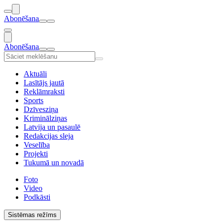
Abonēšana
Abonēšana
Aktuāli
Lasītājs jautā
Reklāmraksti
Sports
Dzīvesziņa
Kriminālziņas
Latvija un pasaulē
Redakcijas sleja
Veselība
Projekti
Tukumā un novadā
Foto
Video
Podkāsti
Sistēmas režīms