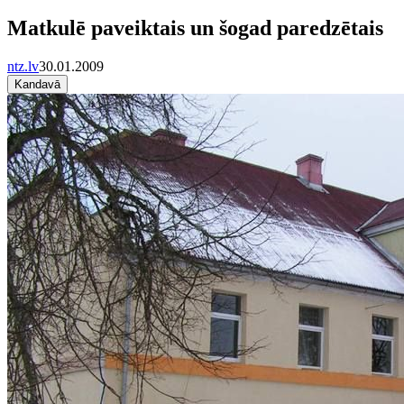
Matkulē paveiktais un šogad paredzētais
ntz.lv
30.01.2009
Kandavā