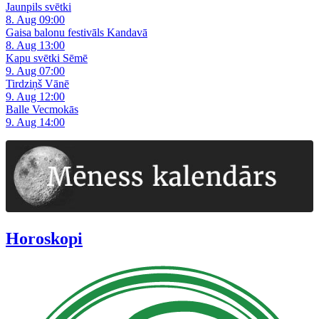
Jaunpils svētki
8. Aug 09:00
Gaisa balonu festivāls Kandavā
8. Aug 13:00
Kapu svētki Sēmē
9. Aug 07:00
Tirdziņš Vānē
9. Aug 12:00
Balle Vecmokās
9. Aug 14:00
Horoskopi