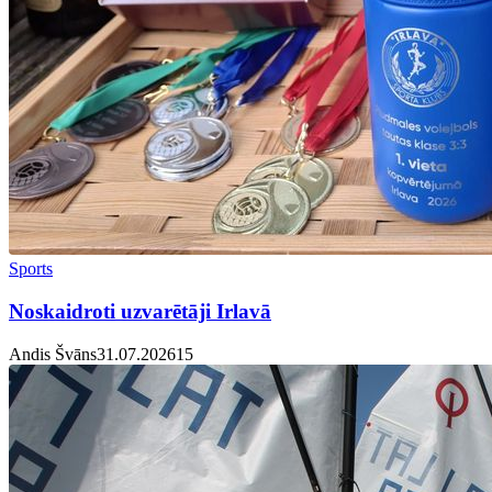
Sports
Noskaidroti uzvarētāji Irlavā
Andis Švāns
31.07.2026
1
5