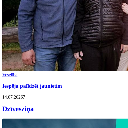
Veselība
Iespēja palīdzēt jaunietim
14.07.2026
7
Dzīvesziņa