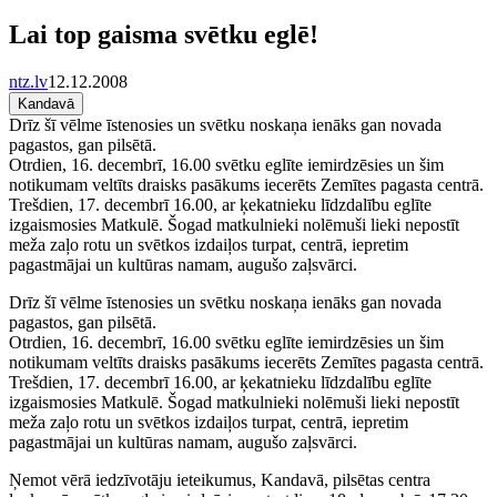
Lai top gaisma svētku eglē!
ntz.lv
12.12.2008
Kandavā
Drīz šī vēlme īstenosies un svētku noskaņa ienāks gan novada
pagastos, gan pilsētā.
Otrdien, 16. decembrī, 16.00 svētku eglīte iemirdzēsies un šim
notikumam veltīts draisks pasākums iecerēts Zemītes pagasta centrā.
Trešdien, 17. decembrī 16.00, ar ķekatnieku līdzdalību eglīte
izgaismosies Matkulē. Šogad matkulnieki nolēmuši lieki nepostīt
meža zaļo rotu un svētkos izdaiļos turpat, centrā, iepretim
pagastmājai un kultūras namam, augušo zaļsvārci.
Drīz šī vēlme īstenosies un svētku noskaņa ienāks gan novada
pagastos, gan pilsētā.
Otrdien, 16. decembrī, 16.00 svētku eglīte iemirdzēsies un šim
notikumam veltīts draisks pasākums iecerēts Zemītes pagasta centrā.
Trešdien, 17. decembrī 16.00, ar ķekatnieku līdzdalību eglīte
izgaismosies Matkulē. Šogad matkulnieki nolēmuši lieki nepostīt
meža zaļo rotu un svētkos izdaiļos turpat, centrā, iepretim
pagastmājai un kultūras namam, augušo zaļsvārci.
Ņemot vērā iedzīvotāju ieteikumus, Kandavā, pilsētas centra