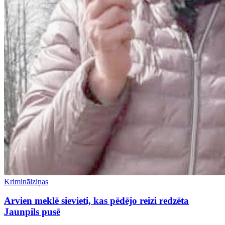
Kriminālziņas
Arvien meklē sievieti, kas pēdējo reizi redzēta
Jaunpils pusē