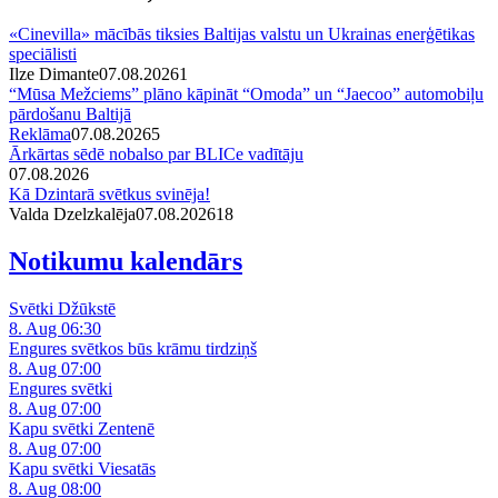
«Cinevilla» mācībās tiksies Baltijas valstu un Ukrainas enerģētikas
speciālisti
Ilze Dimante
07.08.2026
1
“Mūsa Mežciems” plāno kāpināt “Omoda” un “Jaecoo” automobiļu
pārdošanu Baltijā
Reklāma
07.08.2026
5
Ārkārtas sēdē nobalso par BLICe vadītāju
07.08.2026
Kā Dzintarā svētkus svinēja!
Valda Dzelzkalēja
07.08.2026
1
8
Notikumu kalendārs
Svētki Džūkstē
8. Aug 06:30
Engures svētkos būs krāmu tirdziņš
8. Aug 07:00
Engures svētki
8. Aug 07:00
Kapu svētki Zentenē
8. Aug 07:00
Kapu svētki Viesatās
8. Aug 08:00