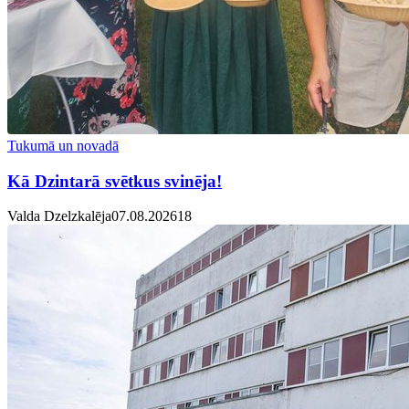
Tukumā un novadā
Kā Dzintarā svētkus svinēja!
Valda Dzelzkalēja
07.08.2026
1
8