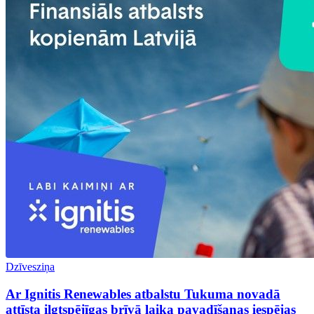
Dzīvesziņa
Ar Ignitis Renewables atbalstu Tukuma novadā
attīsta ilgtspējīgas brīvā laika pavadīšanas iespējas