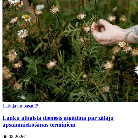
Latvija un pasaulē
Lauku atbalsta dienests atgādina par zālāju
apsaimniekošanas termiņiem
06.08.2026
1