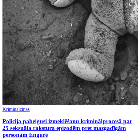
Kriminālziņas
Policija pabeigusi izmeklēšanu kriminālprocesā par
25 seksuāla rakstura epizodēm pret mazgadīgām
personām Engurē