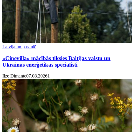
Latvija un pasaulē
«Cinevilla» mācībās tiksies Baltijas valstu un
Ukrainas enerģētikas speciālisti
Ilze Dimante
07.08.2026
1