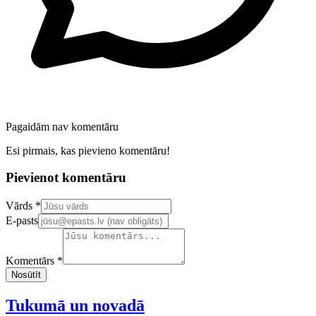
Pagaidām nav komentāru
Esi pirmais, kas pievieno komentāru!
Pievienot komentāru
Confirm your email address
Vārds *
E-pasts
Komentārs *
Nosūtīt
Tukumā un novadā