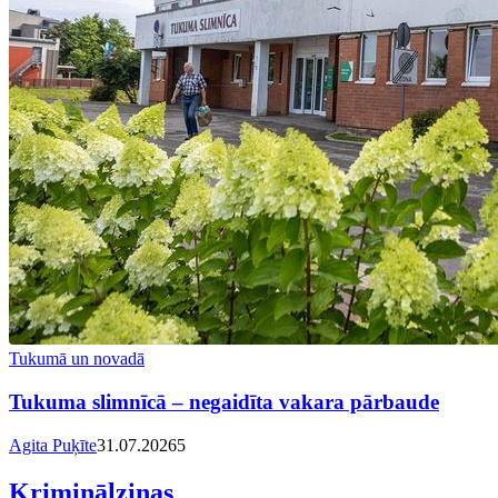
Tukumā un novadā
Tukuma slimnīcā – negaidīta vakara pārbaude
Agita Puķīte
31.07.2026
5
Kriminālziņas