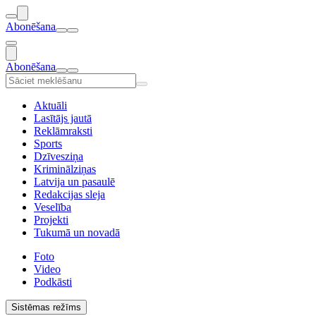
Abonēšana
Abonēšana
Aktuāli
Lasītājs jautā
Reklāmraksti
Sports
Dzīvesziņa
Kriminālziņas
Latvija un pasaulē
Redakcijas sleja
Veselība
Projekti
Tukumā un novadā
Foto
Video
Podkāsti
Sistēmas režīms