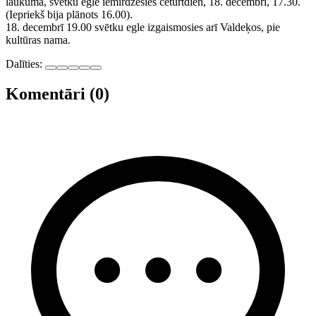
laukumā, svētku egle iemirdzēsies ceturtdien, 18. decembrī, 17.30.
(Iepriekš bija plānots 16.00).
18. decembrī 19.00 svētku egle izgaismosies arī Valdeķos, pie
kultūras nama.
Dalīties:
Komentāri (0)