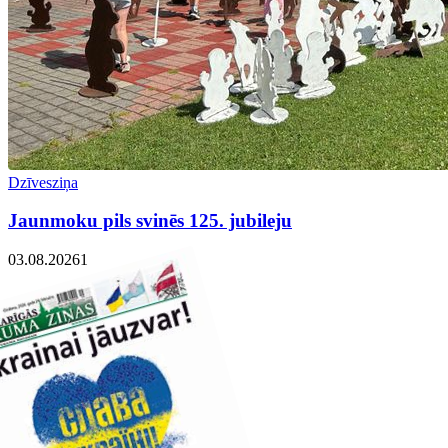
Dzīvesziņa
Jaunmoku pils svinēs 125. jubileju
03.08.2026
1