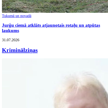
Tukumā un novadā
Jurģu ciemā atklāts atjaunotais rotaļu un atpūtas
laukums
31.07.2026
Kriminālziņas