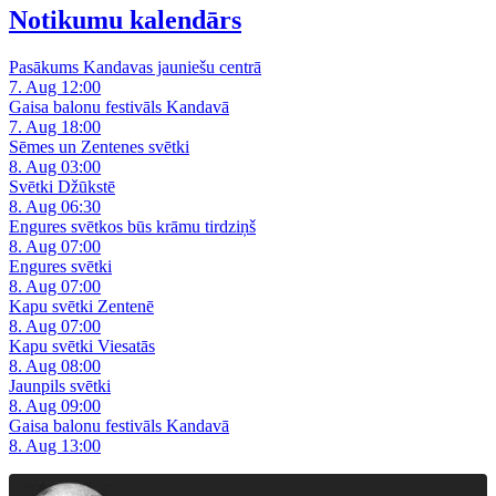
Notikumu kalendārs
Pasākums Kandavas jauniešu centrā
7. Aug 12:00
Gaisa balonu festivāls Kandavā
7. Aug 18:00
Sēmes un Zentenes svētki
8. Aug 03:00
Svētki Džūkstē
8. Aug 06:30
Engures svētkos būs krāmu tirdziņš
8. Aug 07:00
Engures svētki
8. Aug 07:00
Kapu svētki Zentenē
8. Aug 07:00
Kapu svētki Viesatās
8. Aug 08:00
Jaunpils svētki
8. Aug 09:00
Gaisa balonu festivāls Kandavā
8. Aug 13:00