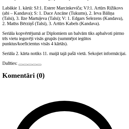
Labākie 1. kārtā: SJ:1. Estere Marcinkeviča; VJ:1. Artūrs Rižikovs
(abi – Kandava); S: 1. Dace Ancāne (Tukums), 2. Ieva Bāliņa
(Talsi), 3. Ilze Martuļeva (Talsi); V: 1. Edgars Selezens (Kandava),
2. Matīss Bērziņš (Talsi), 3. Artūrs Kabels (Kandava).
Seriāla kopvērtējumā ar Diplomiem un balvām tiks apbalvoti pirmo
trīs vietu ieguvēji visās grupās (summējot iegūtos
punktus/koeficientus visās 4 kārtās).
Seriāla 2. kārta notiks 11. maijā tajā pašā vietā. Sekojiet informācijai.
Dalīties:
Komentāri (0)