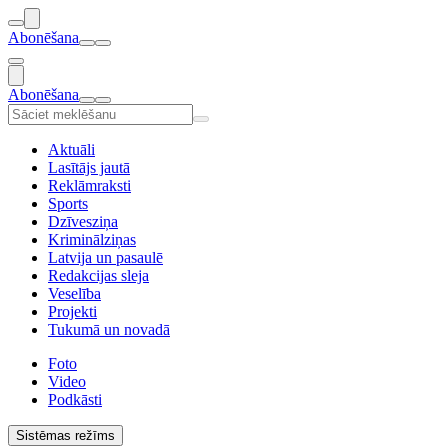
Abonēšana
Abonēšana
Aktuāli
Lasītājs jautā
Reklāmraksti
Sports
Dzīvesziņa
Kriminālziņas
Latvija un pasaulē
Redakcijas sleja
Veselība
Projekti
Tukumā un novadā
Foto
Video
Podkāsti
Sistēmas režīms