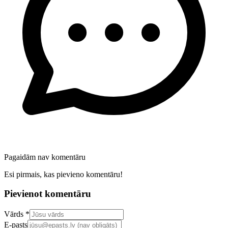
Pagaidām nav komentāru
Esi pirmais, kas pievieno komentāru!
Pievienot komentāru
Confirm your email address
Vārds *
E-pasts