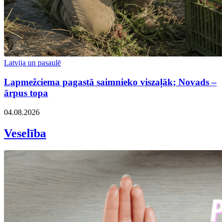
Latvija un pasaulē
Lapmežciema pagastā saimnieko viszaļāk; Novads –
ārpus topa
04.08.2026
Veselība