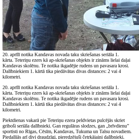
20. aprīlī notika Kandavas novada taku skriešanas seriāla 1.
kārta. Teteriņu ezers kā ap-skriešanas objekts ir zināms lielai daļai
Kandavas skolēnu. Te notika ikgadējie rudens un pavasara krosi.
Dalībniekiem 1. kārtā tika piedāvātas divas distances: 2 vai 4
kilometri.
20. aprīlī notika Kandavas novada taku skriešanas seriāla 1.
kārta. Teteriņu ezers kā ap-skriešanas objekts ir zināms lielai daļai
Kandavas skolēnu. Te notika ikgadējie rudens un pavasara krosi.
Dalībniekiem 1. kārtā tika piedāvātas divas distances: 2 vai 4
kilometri.
Piektdienas vakarā pie Teteriņu ezera peldvietas pulcējās skriet
griboši seriāla dalībnieki. Gan regulāras slodzes, gan „brīvdienu”
sportisti no Rīgas, Cēsīm, Kandavas, Tukuma un Talsu novadiem.
Piedalījās arī divi draudzīgi, pieredzējuši četrkājaini dalībnieki.