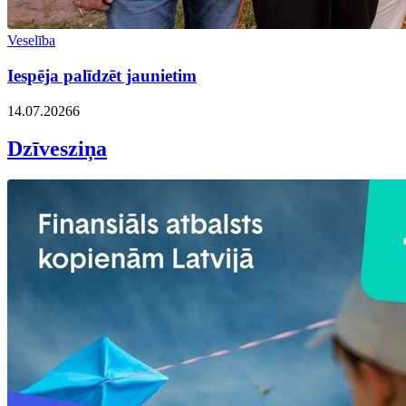
Veselība
Iespēja palīdzēt jaunietim
14.07.2026
6
Dzīvesziņa