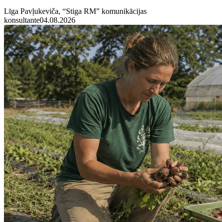
Līga Pavļukeviča, “Stiga RM” komunikācijas
konsultante
04.08.2026