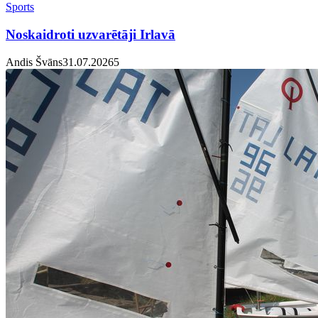
Sports
Noskaidroti uzvarētāji Irlavā
Andis Švāns
31.07.2026
5