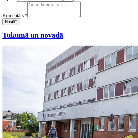
Komentārs *
Nosūtīt
Tukumā un novadā