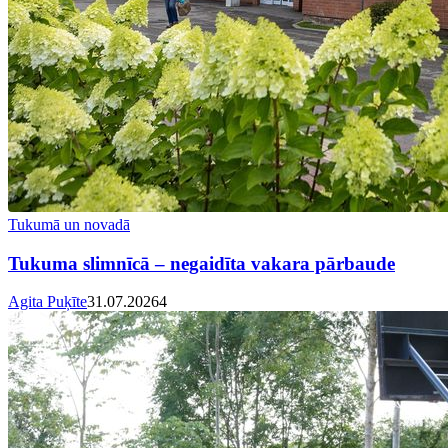
Tukumā un novadā
Tukuma slimnīcā – negaidīta vakara pārbaude
Agita Puķīte
31.07.2026
4