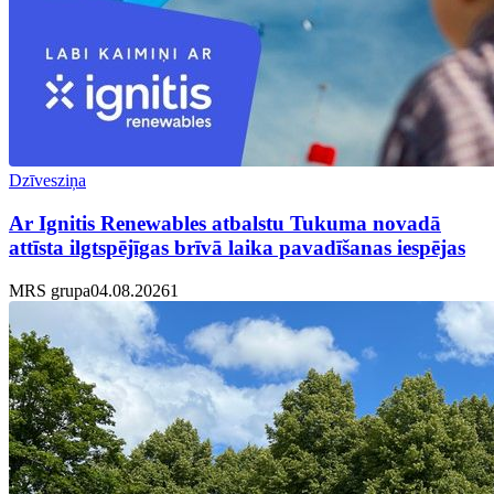
Dzīvesziņa
Ar Ignitis Renewables atbalstu Tukuma novadā
attīsta ilgtspējīgas brīvā laika pavadīšanas iespējas
MRS grupa
04.08.2026
1