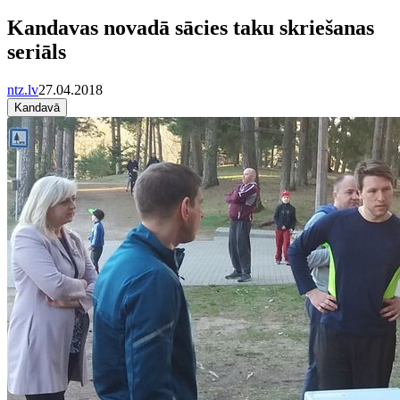
Kandavas novadā sācies taku skriešanas
seriāls
ntz.lv
27.04.2018
Kandavā