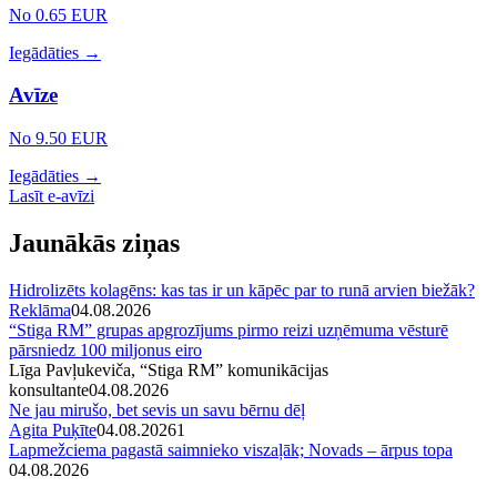
No 0.65 EUR
Iegādāties →
Avīze
No 9.50 EUR
Iegādāties →
Lasīt e-avīzi
Jaunākās ziņas
Hidrolizēts kolagēns: kas tas ir un kāpēc par to runā arvien biežāk?
Reklāma
04.08.2026
“Stiga RM” grupas apgrozījums pirmo reizi uzņēmuma vēsturē
pārsniedz 100 miljonus eiro
Līga Pavļukeviča, “Stiga RM” komunikācijas
konsultante
04.08.2026
Ne jau mirušo, bet sevis un savu bērnu dēļ
Agita Puķīte
04.08.2026
1
Lapmežciema pagastā saimnieko viszaļāk; Novads – ārpus topa
04.08.2026