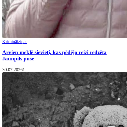
Kriminālziņas
Arvien meklē sievieti, kas pēdējo reizi redzēta
Jaunpils pusē
30.07.2026
1