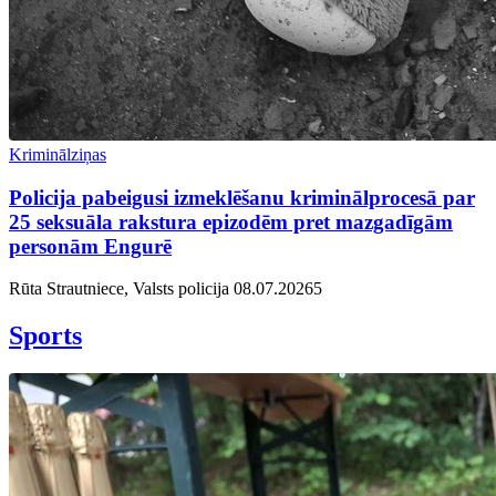
Kriminālziņas
Policija pabeigusi izmeklēšanu kriminālprocesā par
25 seksuāla rakstura epizodēm pret mazgadīgām
personām Engurē
Rūta Strautniece, Valsts policija
08.07.2026
5
Sports