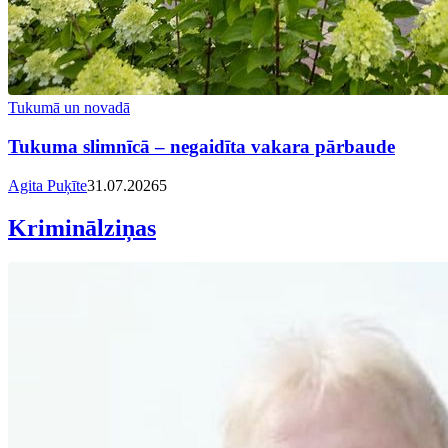
Tukumā un novadā
Tukuma slimnīcā – negaidīta vakara pārbaude
Agita Puķīte
31.07.2026
5
Kriminālziņas