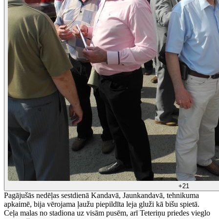
+21
Pagājušās nedēļas sestdienā Kandavā, Jaunkandavā, tehnikuma
apkaimē, bija vērojama ļaužu piepildīta leja gluži kā bišu spietā.
Ceļa malas no stadiona uz visām pusēm, arī Teteriņu priedes vieglo