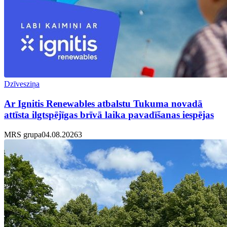
Dzīvesziņa
Ar Ignitis Renewables atbalstu Tukuma novadā
attīsta ilgtspējīgas brīvā laika pavadīšanas iespējas
MRS grupa
04.08.2026
3