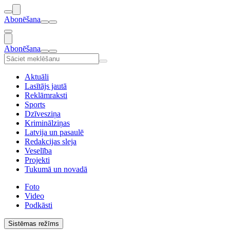
Abonēšana
Abonēšana
Aktuāli
Lasītājs jautā
Reklāmraksti
Sports
Dzīvesziņa
Kriminālziņas
Latvija un pasaulē
Redakcijas sleja
Veselība
Projekti
Tukumā un novadā
Foto
Video
Podkāsti
Sistēmas režīms