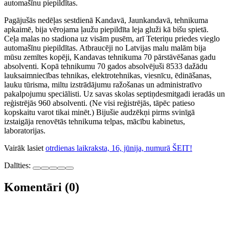
automašīnu piepildītas.
Pagājušās nedēļas sestdienā Kandavā, Jaunkandavā, tehnikuma
apkaimē, bija vērojama ļaužu piepildīta leja gluži kā bišu spietā.
Ceļa malas no stadiona uz visām pusēm, arī Teteriņu priedes vieglo
automašīnu piepildītas. Atbraucēji no Latvijas malu malām bija
mūsu zemītes kopēji, Kandavas tehnikuma 70 pārstāvēšanas gadu
absolventi. Kopā tehnikumu 70 gados absolvējuši 8533 dažādu
lauksaimniecības tehnikas, elektrotehnikas, viesnīcu, ēdināšanas,
lauku tūrisma, miltu izstrādājumu ražošanas un administratīvo
pakalpojumu speciālisti. Uz savas skolas septiņdesmitgadi ieradās un
reģistrējās 960 absolventi. (Ne visi reģistrējās, tāpēc patieso
kopskaitu varot tikai minēt.) Bijušie audzēkņi pirms svinīgā
izstaigāja renovētās tehnikuma telpas, mācību kabinetus,
laboratorijas.
Vairāk lasiet
otrdienas laikraksta, 16, jūnija, numurā ŠEIT!
Dalīties:
Komentāri (0)