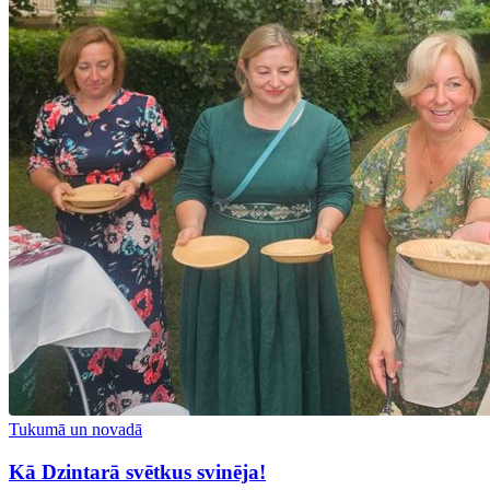
Tukumā un novadā
Kā Dzintarā svētkus svinēja!