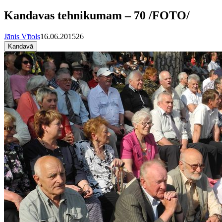
Kandavas tehnikumam – 70 /FOTO/
Jānis Vītols
16.06.2015
26
Kandavā