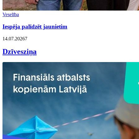
Veselība
Iespēja palīdzēt jaunietim
14.07.2026
7
Dzīvesziņa