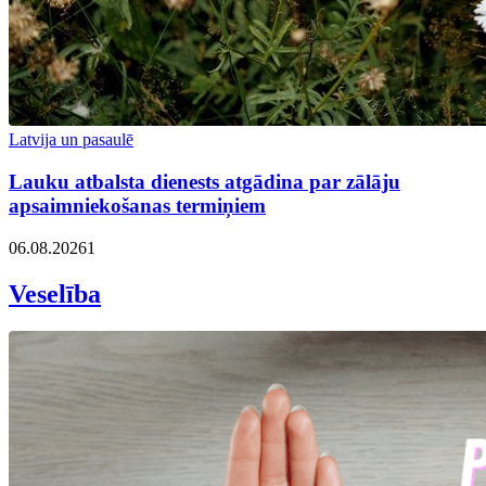
Latvija un pasaulē
Lauku atbalsta dienests atgādina par zālāju
apsaimniekošanas termiņiem
06.08.2026
1
Veselība