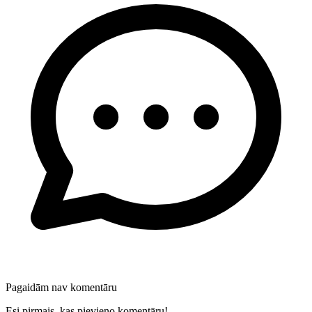
Pagaidām nav komentāru
Esi pirmais, kas pievieno komentāru!