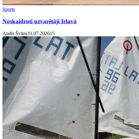
Sports
Noskaidroti uzvarētāji Irlavā
Andis Švāns
31.07.2026
1
5