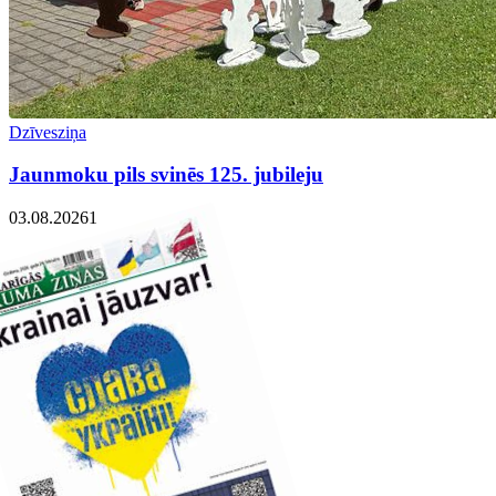
Dzīvesziņa
Jaunmoku pils svinēs 125. jubileju
03.08.2026
1