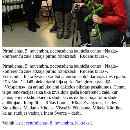
Pirmdienas, 5. novembra, pēcpusdienā jauniešu centra «Nagla»
konferenču zālē atklāja pirmo fotoizstādi «Rudens blūzs».
Pirmdienas, 5. novembra, pēcpusdienā jauniešu centra «Nagla»
konferenču zālē atklāja pirmo fotoizstādi «Rudens blūzs».
Fotostudija Ināra Švarca vadībā jauniešu centrā darbojas trešo gadu.
Līdz šim tās dalībnieku darbi bija apskatāmi gleznu galerijā
«Vējspārns», kā arī aplūkojami dažādos pilsētas pasākumos. Centra
telpu renovācijas laikā tika izveidota īpaša konferenču zāle, kur
jaunajiem māksliniekiem izstādīt savus darbus. Šajā fotoizstādē
aplūkojami fotogrāfu – Rūtas Lauras, Rūtas Zvaigznes, Leldes
Strazdiņas, Madaras Vītolas, Visvalža Pētersona, Miķeļa Kārkliņa,
kā arī studijas vadītāja Ināra Švarca – darbi.
Vairāk lasiet
ceturtdienas, 8. novembra, laikrakst
ā.