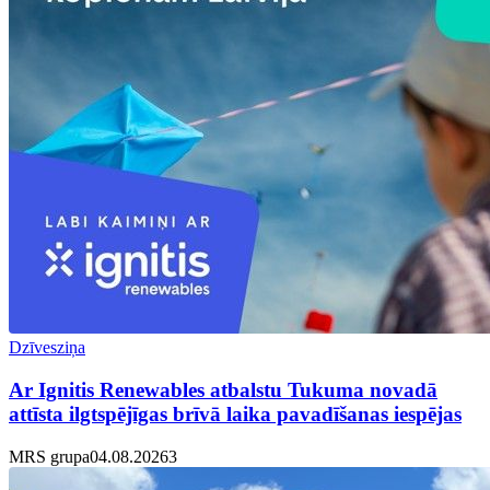
Dzīvesziņa
Ar Ignitis Renewables atbalstu Tukuma novadā
attīsta ilgtspējīgas brīvā laika pavadīšanas iespējas
MRS grupa
04.08.2026
3