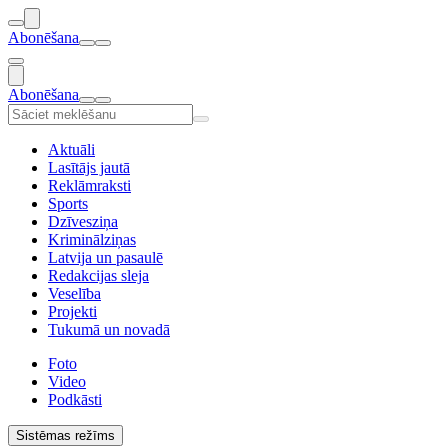
Abonēšana
Abonēšana
Aktuāli
Lasītājs jautā
Reklāmraksti
Sports
Dzīvesziņa
Kriminālziņas
Latvija un pasaulē
Redakcijas sleja
Veselība
Projekti
Tukumā un novadā
Foto
Video
Podkāsti
Sistēmas režīms