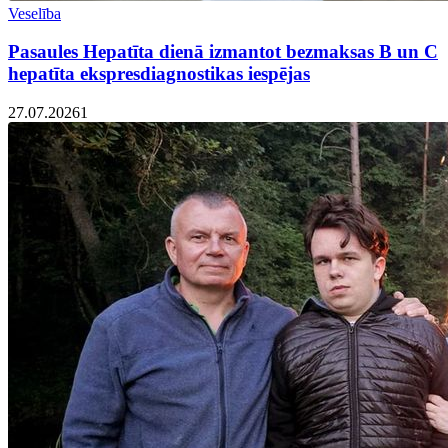
Veselība
Pasaules Hepatīta dienā izmantot bezmaksas B un C
hepatīta ekspresdiagnostikas iespējas
27.07.2026
1