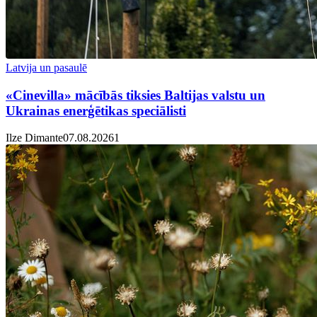
Latvija un pasaulē
«Cinevilla» mācībās tiksies Baltijas valstu un
Ukrainas enerģētikas speciālisti
Ilze Dimante
07.08.2026
1