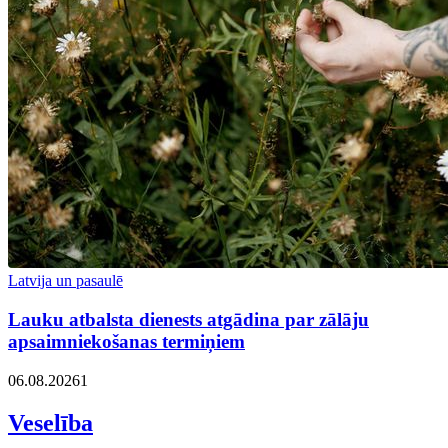
Latvija un pasaulē
Lauku atbalsta dienests atgādina par zālāju
apsaimniekošanas termiņiem
06.08.2026
1
Veselība