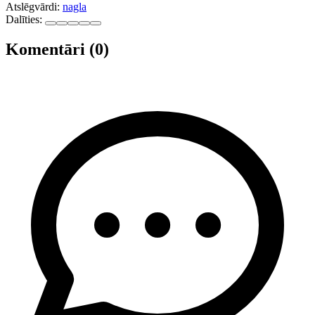
Atslēgvārdi:
nagla
Dalīties:
Komentāri (0)