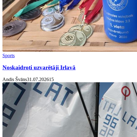
Sports
Noskaidroti uzvarētāji Irlavā
Andis Švāns
31.07.2026
1
5