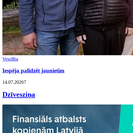
Veselība
Iespēja palīdzēt jaunietim
14.07.2026
7
Dzīvesziņa