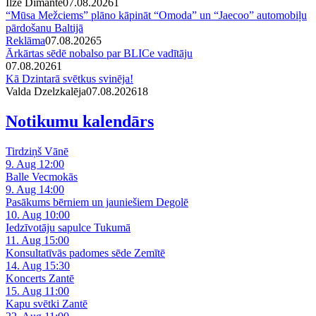
Ilze Dimante
07.08.2026
1
“Mūsa Mežciems” plāno kāpināt “Omoda” un “Jaecoo” automobiļu
pārdošanu Baltijā
Reklāma
07.08.2026
5
Ārkārtas sēdē nobalso par BLICe vadītāju
07.08.2026
1
Kā Dzintarā svētkus svinēja!
Valda Dzelzkalēja
07.08.2026
1
8
Notikumu kalendārs
Tirdziņš Vānē
9. Aug 12:00
Balle Vecmokās
9. Aug 14:00
Pasākums bērniem un jauniešiem Degolē
10. Aug 10:00
Iedzīvotāju sapulce Tukumā
11. Aug 15:00
Konsultatīvās padomes sēde Zemītē
14. Aug 15:30
Koncerts Zantē
15. Aug 11:00
Kapu svētki Zantē