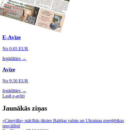
E-Avīze
No 0.65 EUR
Iegādāties →
Avīze
No 9.50 EUR
Iegādāties →
Lasīt e-avīzi
Jaunākās ziņas
«Cinevilla» mācībās tiksies Baltijas valstu un Ukrainas enerģētikas
speciālisti