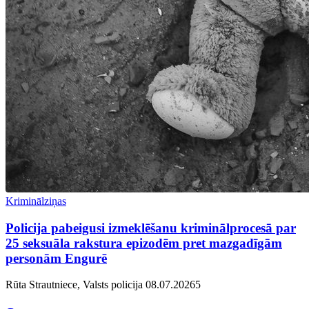
Kriminālziņas
Policija pabeigusi izmeklēšanu kriminālprocesā par
25 seksuāla rakstura epizodēm pret mazgadīgām
personām Engurē
Rūta Strautniece, Valsts policija
08.07.2026
5