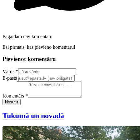
Pagaidām nav komentāru
Esi pirmais, kas pievieno komentāru!
Pievienot komentāru
Confirm your email address
Vārds *
E-pasts
Komentārs *
Nosūtīt
Tukumā un novadā