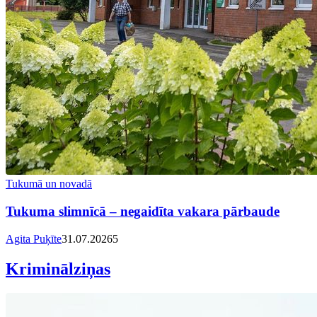
Tukumā un novadā
Tukuma slimnīcā – negaidīta vakara pārbaude
Agita Puķīte
31.07.2026
5
Kriminālziņas