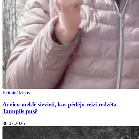
Kriminālziņas
Arvien meklē sievieti, kas pēdējo reizi redzēta
Jaunpils pusē
30.07.2026
1