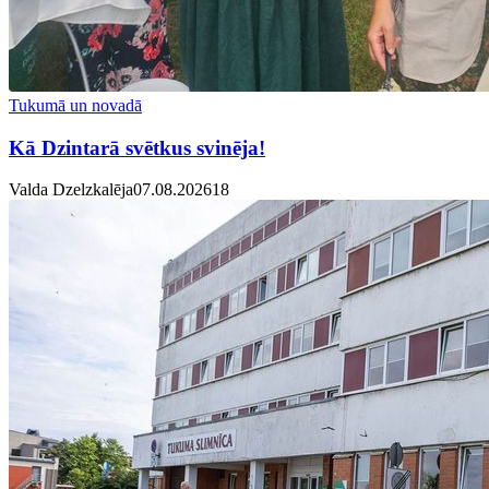
Tukumā un novadā
Kā Dzintarā svētkus svinēja!
Valda Dzelzkalēja
07.08.2026
1
8