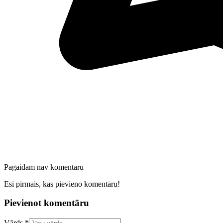
Pagaidām nav komentāru
Esi pirmais, kas pievieno komentāru!
Pievienot komentāru
Confirm your email address
Vārds *