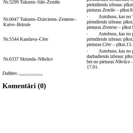
Nr.5299 Tukums–Sāti–Zemīte
piektdienās izbrauc plks
pieturas
Zemīte
– plkst.8
· Autobuss, kas no T
Nr.6047 Tukums–Dzirciems–Zentene–
pirmdienās izbrauc plkst
Kaive–Brizule
pieturas
Zentene
– plkst.
· Autobuss, kas no p
Nr.5544 Kandava–Cēre
pirmdienās izbrauc plkst
pieturas
Cēre
– plkst.13.
· Autobuss, kas no p
darbadienās izbrauc plks
Nr.6337 Skrunda–Nīkrāce
bet no pieturas
Nīkrāce
17.01.
Dalīties:
Komentāri (0)