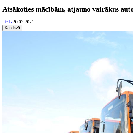
Atsākoties mācībām, atjauno vairākus autob
ntz.lv
20.03.2021
Kandavā