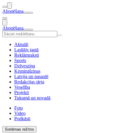
Abonēšana
Abonēšana
Aktuāli
Lasītājs jautā
Reklāmraksti
Sports
Dzīvesziņa
Kriminālziņas
Latvija un pasaulē
Redakcijas sleja
Veselība
Projekti
Tukumā un novadā
Foto
Video
Podkāsti
Sistēmas režīms