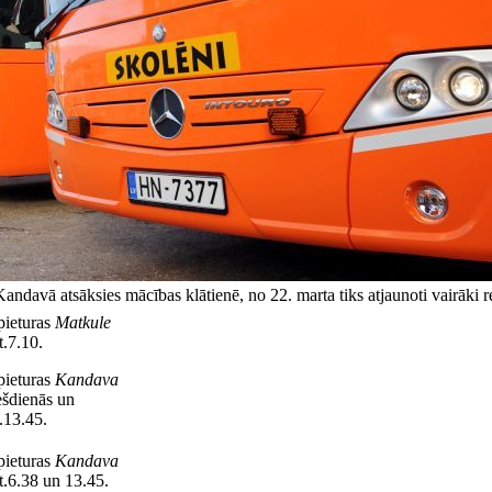
ndavā atsāksies mācības klātienē, no 22. marta tiks atjaunoti vairāki re
ieturas
Matkule
t.7.10.
ieturas
Kandava
ešdienās un
.13.45.
ieturas
Kandava
t.6.38 un 13.45.