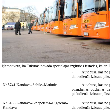
Ņemot vērā, ka Tukuma novada speciālajās izglītības iestādēs, kā arī Ka
· Autobuss, kas no p
darbadienās izbrauc plks
Nr.5741 Kandava–Sabile–Matkule
· Autobuss, kas no p
pirmdienās, otrdienās, tr
piektdienās izbrauc plkst
Nr.5183 Kandava–Griepciems–Līgciems–
· Autobuss, kas no p
Kandava
darbadienās izbrauc plks