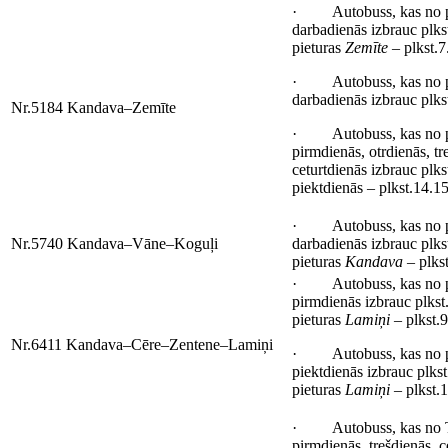
· Autobuss, kas no p
darbadienās izbrauc plks
pieturas
Zemīte
– plkst.7
· Autobuss, kas no p
darbadienās izbrauc plks
Nr.5184 Kandava–Zemīte
· Autobuss, kas no p
pirmdienās, otrdienās, tr
ceturtdienās izbrauc plk
piektdienās – plkst.14.15
· Autobuss, kas no p
Nr.5740 Kandava–Vāne–Koguļi
darbadienās izbrauc plks
pieturas
Kandava
– plkst
· Autobuss, kas no p
pirmdienās izbrauc plkst
pieturas
Lamiņi
– plkst.9
Nr.6411 Kandava–Cēre–Zentene–Lamiņi
· Autobuss, kas no p
piektdienās izbrauc plks
pieturas
Lamiņi
– plkst.1
· Autobuss, kas no T
pirmdienās, trešdienās, c