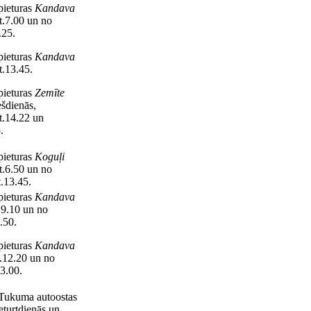
ieturas
Kandava
t.7.00 un no
.25.
ieturas
Kandava
t.13.45.
ieturas
Zemīte
ešdienās,
st.14.22 un
.
ieturas
Koguļi
t.6.50 un no
.13.45.
ieturas
Kandava
.9.10 un no
.50.
ieturas
Kandava
t.12.20 un no
3.00.
ukuma autoostas
eturtdienās un