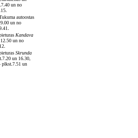
t.7.40 un no
.15.
ukuma autoostas
.9.00 un no
9.41.
ieturas
Kandava
.12.50 un no
12.
ieturas
Skrunda
t.7.20 un 16.30,
– plkst.7.51 un