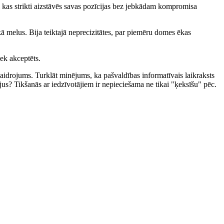
vai kas strikti aizstāvēs savas pozīcijas bez jebkādam kompromisa
ā melus. Bija teiktajā neprecizitātes, par piemēru domes ēkas
iek akceptēts.
kaidrojums. Turklāt minējums, ka pašvaldības informatīvais laikraksts
us? Tikšanās ar iedzīvotājiem ir nepieciešama ne tikai "ķeksīšu" pēc.