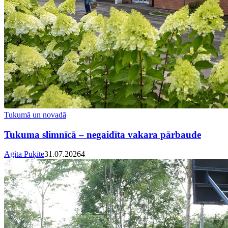
Tukumā un novadā
Tukuma slimnīcā – negaidīta vakara pārbaude
Agita Puķīte
31.07.2026
4