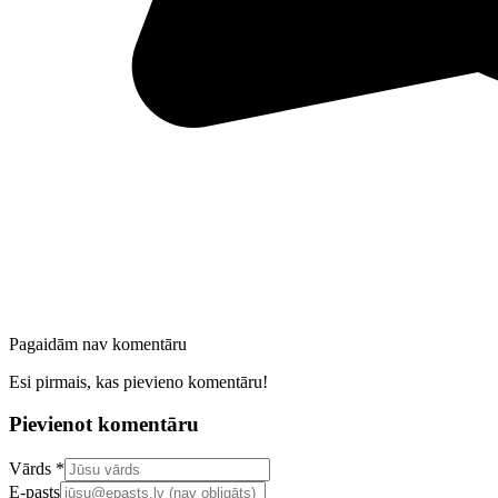
Pagaidām nav komentāru
Esi pirmais, kas pievieno komentāru!
Pievienot komentāru
Confirm your email address
Vārds *
E-pasts