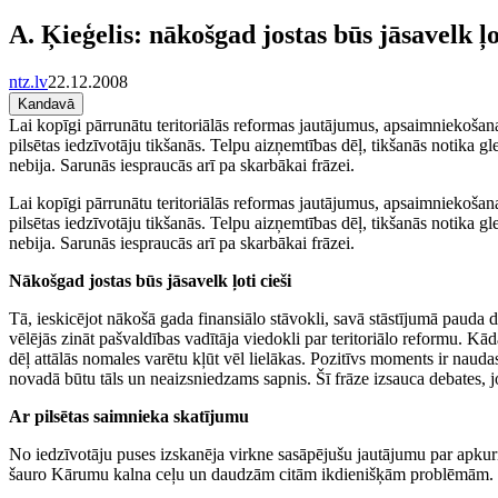
A. Ķieģelis: nākošgad jostas būs jāsavelk ļoti
ntz.lv
22.12.2008
Kandavā
Lai kopīgi pārrunātu teritoriālās reformas jautājumus, apsaimniekoša
pilsētas iedzīvotāju tikšanās. Telpu aizņemtības dēļ, tikšanās notika g
nebija. Sarunās iespraucās arī pa skarbākai frāzei.
Lai kopīgi pārrunātu teritoriālās reformas jautājumus, apsaimniekoša
pilsētas iedzīvotāju tikšanās. Telpu aizņemtības dēļ, tikšanās notika g
nebija. Sarunās iespraucās arī pa skarbākai frāzei.
Nākošgad jostas būs jāsavelk ļoti cieši
Tā, ieskicējot nākošā gada finansiālo stāvokli, savā stāstījumā paud
vēlējās zināt pašvaldības vadītāja viedokli par teritoriālo reformu. K
dēļ attālās nomales varētu kļūt vēl lielākas. Pozitīvs moments ir na
novadā būtu tāls un neaizsniedzams sapnis. Šī frāze izsauca debates, jo i
Ar pilsētas saimnieka skatījumu
No iedzīvotāju puses izskanēja virkne sasāpējušu jautājumu par apkur
šauro Kārumu kalna ceļu un daudzām citām ikdienišķām problēmām. Va