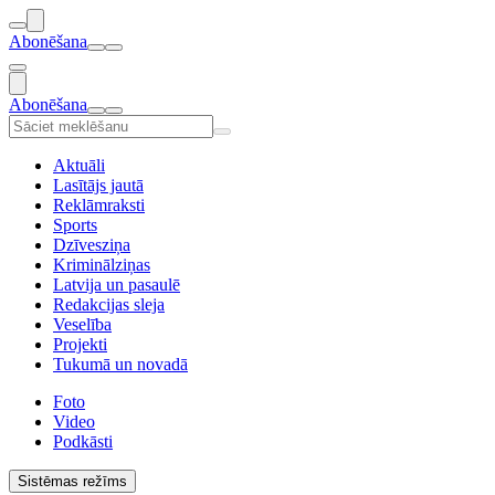
Abonēšana
Abonēšana
Aktuāli
Lasītājs jautā
Reklāmraksti
Sports
Dzīvesziņa
Kriminālziņas
Latvija un pasaulē
Redakcijas sleja
Veselība
Projekti
Tukumā un novadā
Foto
Video
Podkāsti
Sistēmas režīms