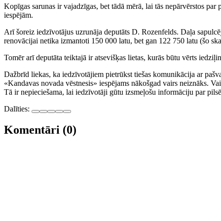
Kopīgas sarunas ir vajadzīgas, bet tādā mērā, lai tās nepārvērstos par 
iespējām.
Arī šoreiz iedzīvotājus uzrunāja deputāts D. Rozenfelds. Daļa sapulcē
renovācijai netika izmantoti 150 000 latu, bet gan 122 750 latu (šo skai
Tomēr arī deputāta teiktajā ir atsevišķas lietas, kurās būtu vērts iedziļ
Dažbrīd liekas, ka iedzīvotājiem pietrūkst tiešas komunikācija ar pašv
«Kandavas novada vēstnesis» iespējams nākošgad vairs neiznāks. Vai ta
Tā ir nepieciešama, lai iedzīvotāji gūtu izsmeļošu informāciju par pilsē
Dalīties:
Komentāri (0)