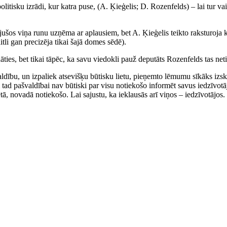
politisku izrādi, kur katra puse, (A. Ķieģelis; D. Rozenfelds) – lai tur 
jušos viņa runu uzņēma ar aplausiem, bet A. Ķieģelis teikto raksturoja k
tli gan precizēja tikai šajā domes sēdē).
ināties, bet tikai tāpēc, ka savu viedokli pauž deputāts Rozenfelds tas net
aldību, un izpaliek atsevišķu būtisku lietu, pieņemto lēmumu sīkāks izs
d pašvaldībai nav būtiski par visu notiekošo informēt savus iedzīvotāj
tā, novadā notiekošo. Lai sajustu, ka ieklausās arī viņos – iedzīvotājos.