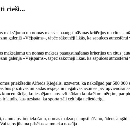
 cieši...
nas maksājumu un nomas maksas paaugstināšanas kritērijus un citus jau
leznu galerijā «Vējspārns», tāpēc sākotnēji likās, ka sapulces atmosfērai
nas maksājumu un nomas maksas paaugstināšanas kritērijus un citus jau
leznu galerijā «Vējspārns», tāpēc sākotnēji likās, ka sapulces atmosfērai
a domes priekšsēdis Alfreds Ķieģelis, uzsverot, ka nākošgad par 580 00
ādas būs pozitīvās un kādas iespējami negatīvās iezīmes pēc apvienošanās
udas koncentrācija, ko iespējams novirzīt kādam konkrētam mērķim, par 
r ļaudis, kas uzskata, ka sporta zāli celt bija nelietderīgi.
i, namu apsaimniekošanu, nomas maksu paaugstināšanu, ūdens apgādi un 
i tajos jūtama pilsētas saimnieka nostāja