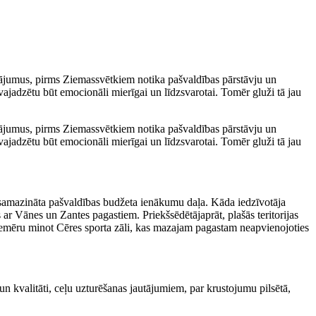
tājumus, pirms Ziemassvētkiem notika pašvaldības pārstāvju un
 vajadzētu būt emocionāli mierīgai un līdzsvarotai. Tomēr gluži tā jau
tājumus, pirms Ziemassvētkiem notika pašvaldības pārstāvju un
 vajadzētu būt emocionāli mierīgai un līdzsvarotai. Tomēr gluži tā jau
0 samazināta pašvaldības budžeta ienākumu daļa. Kāda iedzīvotāja
 ar Vānes un Zantes pagastiem. Priekšsēdētājaprāt, plašās teritorijas
piemēru minot Cēres sporta zāli, kas mazajam pagastam neapvienojoties
kvalitāti, ceļu uzturēšanas jautājumiem, par krustojumu pilsētā,