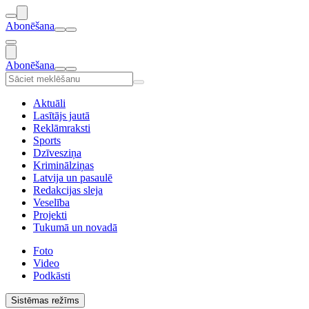
Abonēšana
Abonēšana
Aktuāli
Lasītājs jautā
Reklāmraksti
Sports
Dzīvesziņa
Kriminālziņas
Latvija un pasaulē
Redakcijas sleja
Veselība
Projekti
Tukumā un novadā
Foto
Video
Podkāsti
Sistēmas režīms