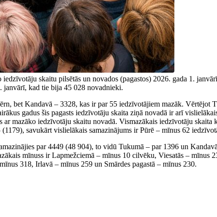
to iedzīvotāju skaitu pilsētās un novados (pagastos) 2026. gada 1. janvā
 janvārī, kad tie bija 45 028 novadnieki.
rn, bet Kandavā – 3328, kas ir par 55 iedzīvotājiem mazāk. Vērtējot Tu
irākus gadus šis pagasts iedzīvotāju skaita ziņā novadā ir arī vislielāka
s ar mazāko iedzīvotāju skaitu novadā. Vismazākais iedzīvotāju skaita kr
 (1179), savukārt vislielākais samazinājums ir Pūrē – mīnus 62 iedzīv
amazinājies par 4449 (48 904), to vidū Tukumā – par 1396 un Kandavā –
mazākais mīnuss ir Lapmežciemā – mīnus 10 cilvēku, Viesatās – mīnus 23
 – mīnus 318, Irlavā – mīnus 259 un Smārdes pagastā – mīnus 230.