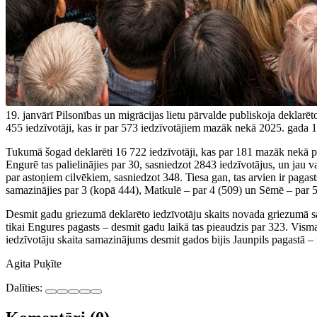
19. janvārī Pilsonības un migrācijas lietu pārvalde publiskoja deklarē
455 iedzīvotāji, kas ir par 573 iedzīvotājiem mazāk nekā 2025. gada 1.
Tukumā šogad deklarēti 16 722 iedzīvotāji, kas par 181 mazāk nekā pē
Engurē tas palielinājies par 30, sasniedzot 2843 iedzīvotājus, un jau va
par astoņiem cilvēkiem, sasniedzot 348. Tiesa gan, tas arvien ir pagast
samazinājies par 3 (kopā 444), Matkulē – par 4 (509) un Sēmē – par 5
Desmit gadu griezumā deklarēto iedzīvotāju skaits novada griezumā s
tikai Engures pagasts – desmit gadu laikā tas pieaudzis par 323. Vis
iedzīvotāju skaita samazinājums desmit gados bijis Jaunpils pagastā
Agita Puķīte
Dalīties: