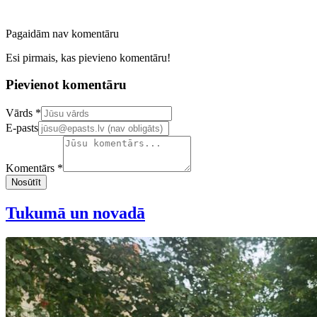
Pagaidām nav komentāru
Esi pirmais, kas pievieno komentāru!
Pievienot komentāru
Confirm your email address
Vārds *
E-pasts
Komentārs *
Nosūtīt
Tukumā un novadā