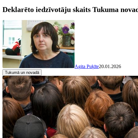
Deklarēto iedzīvotāju skaits Tukuma nova
Agita Puķīte
20.01.2026
Tukumā un novadā