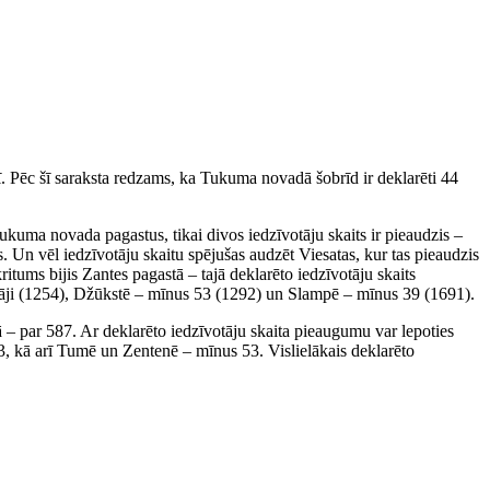
rī. Pēc šī saraksta redzams, ka Tukuma novadā šobrīd ir deklarēti 44
kuma novada pagastus, tikai divos iedzīvotāju skaits ir pieaudzis –
is. Un vēl iedzīvotāju skaitu spējušas audzēt Viesatas, kur tas pieaudzis
itums bijis Zantes pagastā – tajā deklarēto iedzīvotāju skaits
otāji (1254), Džūkstē – mīnus 53 (1292) un Slampē – mīnus 39 (1691).
 par 587. Ar deklarēto iedzīvotāju skaita pieaugumu var lepoties
, kā arī Tumē un Zentenē – mīnus 53. Vislielākais deklarēto