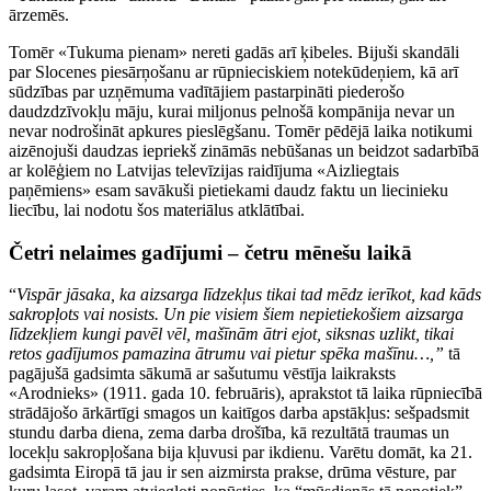
ārzemēs.
Tomēr «Tukuma pienam» nereti gadās arī ķibeles. Bijuši skandāli
par Slocenes piesārņošanu ar rūpnieciskiem notekūdeņiem, kā arī
sūdzības par uzņēmuma vadītājiem pastarpināti piederošo
daudzdzīvokļu māju, kurai miljonus pelnošā kompānija nevar un
nevar nodrošināt apkures pieslēgšanu. Tomēr pēdējā laika notikumi
aizēnojuši daudzas iepriekš zināmās nebūšanas un beidzot sadarbībā
ar kolēģiem no Latvijas televīzijas raidījuma «Aizliegtais
paņēmiens» esam savākuši pietiekami daudz faktu un liecinieku
liecību, lai nodotu šos materiālus atklātībai.
Četri nelaimes gadījumi – četru mēnešu laikā
“
Vispār jāsaka, ka aizsarga līdzekļus tikai tad mēdz ierīkot, kad kāds
sakropļots vai nosists. Un pie visiem šiem nepietiekošiem aizsarga
līdzekļiem kungi pavēl vēl, mašīnām ātri ejot, siksnas uzlikt, tikai
retos gadījumos pamazina ātrumu vai pietur spēka mašīnu…,”
tā
pagājušā gadsimta sākumā ar sašutumu vēstīja laikraksts
«Arodnieks» (1911. gada 10. februāris), aprakstot tā laika rūpniecībā
strādājošo ārkārtīgi smagos un kaitīgos darba apstākļus: sešpadsmit
stundu darba diena, zema darba drošība, kā rezultātā traumas un
locekļu sakropļošana bija kļuvusi par ikdienu. Varētu domāt, ka 21.
gadsimta Eiropā tā jau ir sen aizmirsta prakse, drūma vēsture, par