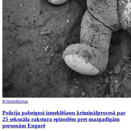
Kriminālziņas
Policija pabeigusi izmeklēšanu kriminālprocesā par
25 seksuāla rakstura epizodēm pret mazgadīgām
personām Engurē