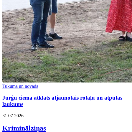
Tukumā un novadā
Jurģu ciemā atklāts atjaunotais rotaļu un atpūtas
laukums
31.07.2026
Kriminālziņas