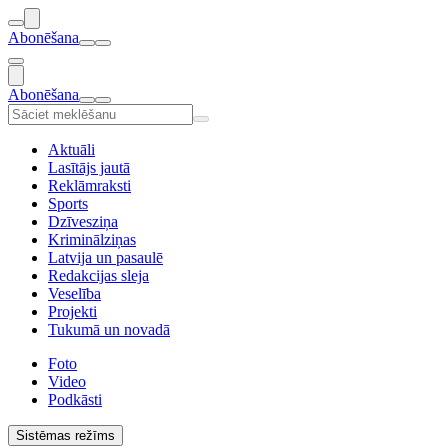
Abonēšana
Abonēšana
Aktuāli
Lasītājs jautā
Reklāmraksti
Sports
Dzīvesziņa
Kriminālziņas
Latvija un pasaulē
Redakcijas sleja
Veselība
Projekti
Tukumā un novadā
Foto
Video
Podkāsti
Sistēmas režīms