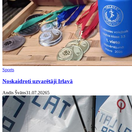
Sports
Noskaidroti uzvarētāji Irlavā
Andis Švāns
31.07.2026
5