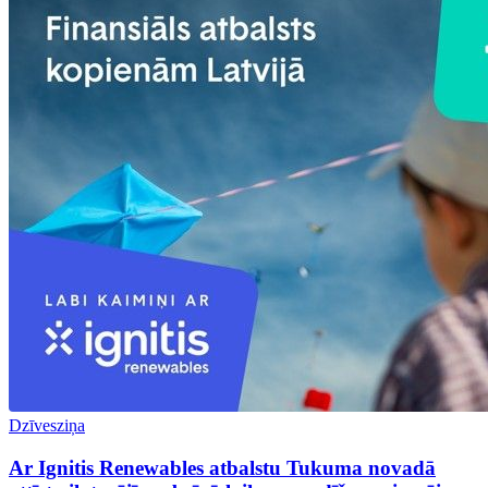
Dzīvesziņa
Ar Ignitis Renewables atbalstu Tukuma novadā