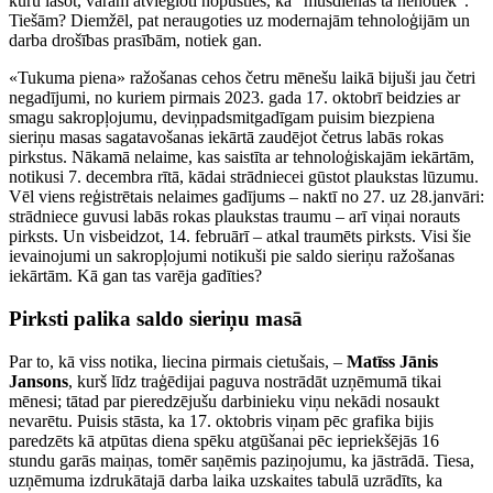
kuru lasot, varam atviegloti nopūsties, ka “mūsdienās tā nenotiek”.
Tiešām? Diemžēl, pat neraugoties uz modernajām tehnoloģijām un
darba drošības prasībām, notiek gan.
«Tukuma piena» ražošanas cehos četru mēnešu laikā bijuši jau četri
negadījumi, no kuriem pirmais 2023. gada 17. oktobrī beidzies ar
smagu sakropļojumu, deviņpadsmitgadīgam puisim biezpiena
sieriņu masas sagatavošanas iekārtā zaudējot četrus labās rokas
pirkstus. Nākamā nelaime, kas saistīta ar tehnoloģiskajām iekārtām,
notikusi 7. decembra rītā, kādai strādniecei gūstot plaukstas lūzumu.
Vēl viens reģistrētais nelaimes gadījums – naktī no 27. uz 28.janvāri:
strādniece guvusi labās rokas plaukstas traumu – arī viņai norauts
pirksts. Un visbeidzot, 14. februārī – atkal traumēts pirksts. Visi šie
ievainojumi un sakropļojumi notikuši pie saldo sieriņu ražošanas
iekārtām. Kā gan tas varēja gadīties?
Pirksti palika saldo sieriņu masā
Par to, kā viss notika, liecina pirmais cietušais, –
Matīss Jānis
Jansons
, kurš līdz traģēdijai paguva nostrādāt uzņēmumā tikai
mēnesi; tātad par pieredzējušu darbinieku viņu nekādi nosaukt
nevarētu. Puisis stāsta, ka 17. oktobris viņam pēc grafika bijis
paredzēts kā atpūtas diena spēku atgūšanai pēc iepriekšējās 16
stundu garās maiņas, tomēr saņēmis paziņojumu, ka jāstrādā. Tiesa,
uzņēmuma izdrukātajā darba laika uzskaites tabulā uzrādīts, ka