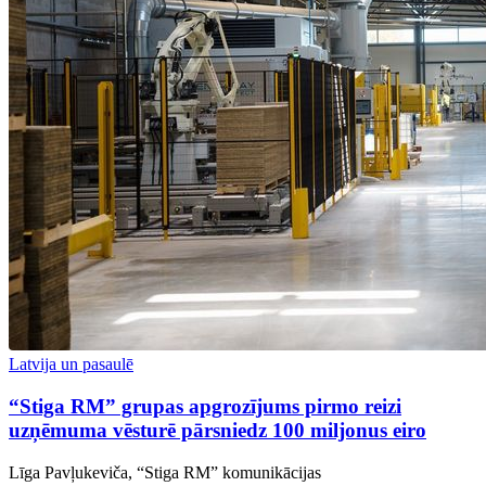
Latvija un pasaulē
“Stiga RM” grupas apgrozījums pirmo reizi
uzņēmuma vēsturē pārsniedz 100 miljonus eiro
Līga Pavļukeviča, “Stiga RM” komunikācijas