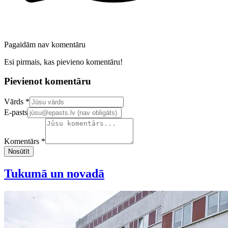
Pagaidām nav komentāru
Esi pirmais, kas pievieno komentāru!
Pievienot komentāru
Confirm your email address
Vārds *
E-pasts
Komentārs *
Nosūtīt
Tukumā un novadā