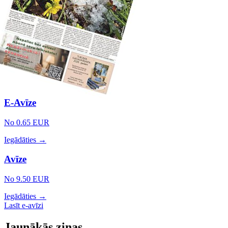
E-Avīze
No 0.65 EUR
Iegādāties →
Avīze
No 9.50 EUR
Iegādāties →
Lasīt e-avīzi
Jaunākās ziņas