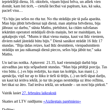
iepriekšējā diena, 16. oktobris, viņam bijusi brīva, un atliek vien
domāt, kam īsti ticēt, – cietušā liecībai vai papīram, kas, kā saka,
pacieš visu…
“Es biju jau sešos no rīta tur. No rīta strādāju pie tā paša aparāta.
Man bija jābūt brīvdienai tajā dienā, man atņēma brīvdienu, bija
jābrauc uz darbu,” stāsta Matīss, piebilstot, ka citām ražošanas
iekārtām operatori strādājuši divās maiņās, bet ne maisītājam, ko
apkalpojis viņš. “Mums ir tikai viena maiņa, kaut vai līdz vieniem,
diviem naktī jāstrādā būtu bijis.” Dienā sanākot strādāt 16 līdz 17
stundas. “Bija tādas reizes, kad līdz desmitiem, vienpadsmitiem
strādāju un jau nākamajā dienā piecos, sešos bija jābūt tur,” saka
Matīss.
Un tad tas notika. Aptuveni 21.35, kad vienmuļajā darbā bija
aizvadītas jau teju sešpadsmit stundas. “Man bija pēdējā porcija. Tas
viss būtu. (..) es biju redzējis, ka man tas kolēģis, kas mani (..)
apmācīja, viņš tur ap to lūku ir tieši tā tīrījis, (..) un tieši tāpat darīju,
un kaut kā ierāva iekšā, jo tur tās pogas nestrādāja uz lēno režīmu,
bet tikai uz ātro. Tad ierāva iekšā, un sekunde – un nost bija pirksti.”
Vairāk lasiet
27. februāra laikrakstā
Skaties arī LTV raidījumu
«Aizliegtais paņēmiens»
Dalīties: