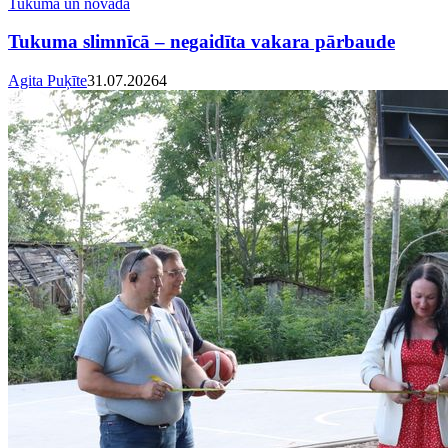
Tukumā un novadā
Tukuma slimnīcā – negaidīta vakara pārbaude
Agita Puķīte
31.07.2026
4