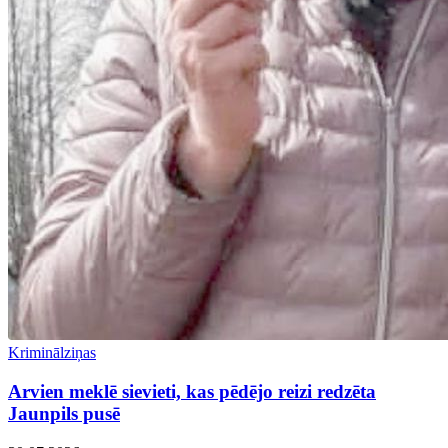
Kriminālziņas
Arvien meklē sievieti, kas pēdējo reizi redzēta
Jaunpils pusē