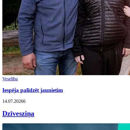
Veselība
Iespēja palīdzēt jaunietim
14.07.2026
6
Dzīvesziņa