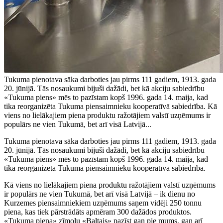
Tukuma pienotava sāka darboties jau pirms 111 gadiem, 1913. gada
20. jūnijā. Tās nosaukumi bijuši dažādi, bet kā akciju sabiedrību
«Tukuma piens» mēs to pazīstam kopš 1996. gada 14. maija, kad
tika reorganizēta Tukuma piensaimnieku kooperatīvā sabiedrība. Kā
viens no lielākajiem piena produktu ražotājiem valstī uzņēmums ir
populārs ne vien Tukumā, bet arī visā Latvijā...
Tukuma pienotava sāka darboties jau pirms 111 gadiem, 1913. gada
20. jūnijā. Tās nosaukumi bijuši dažādi, bet kā akciju sabiedrību
«Tukuma piens» mēs to pazīstam kopš 1996. gada 14. maija, kad
tika reorganizēta Tukuma piensaimnieku kooperatīvā sabiedrība.
Kā viens no lielākajiem piena produktu ražotājiem valstī uzņēmums
ir populārs ne vien Tukumā, bet arī visā Latvijā – ik dienu no
Kurzemes piensaimniekiem uzņēmums saņem vidēji 250 tonnu
piena, kas tiek pārstrādāts apmēram 300 dažādos produktos.
«Tukuma piena» zīmolu «Baltais» pazīst gan pie mums, gan arī