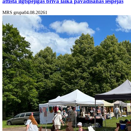
attīsta ilgtspējīgas brīvā laika pavadīšanas iespējas
MRS grupa
04.08.2026
1