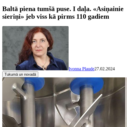
Baltā piena tumšā puse. I daļa. «Asiņainie
sieriņi» jeb viss kā pirms 110 gadiem
Ivonna Plaude
27.02.2024
Tukumā un novadā