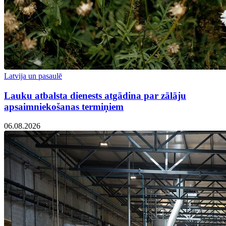
Latvija un pasaulē
Lauku atbalsta dienests atgādina par zālāju
apsaimniekošanas termiņiem
06.08.2026