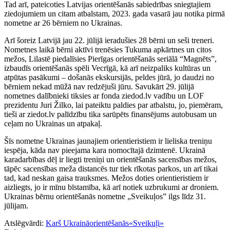
Tad arī, pateicoties Latvijas orientēšanās sabiedrības sniegtajiem
ziedojumiem un citam atbalstam, 2023. gada vasarā jau notika pirmā
nometne ar 26 bērniem no Ukrainas.
Arī šoreiz Latvijā jau 22. jūlijā ieradušies 28 bērni un seši treneri.
Nometnes laikā bērni aktīvi trenēsies Tukuma apkārtnes un citos
mežos, Lilastē piedalīsies Pierīgas orientēšanās seriālā “Magnēts”,
izbaudīs orientēšanās spēli Vecrīgā, kā arī neizpaliks kultūras un
atpūtas pasākumi – došanās ekskursijās, peldes jūrā, jo daudzi no
bērniem nekad mūžā nav redzējuši jūru. Savukārt 29. jūlijā
nometnes dalībnieki tiksies ar fonda ziedod.lv vadību un LOF
prezidentu Juri Žilko, lai pateiktu paldies par atbalstu, jo, piemēram,
tieši ar ziedot.lv palīdzību tika sarūpēts finansējums autobusam un
ceļam no Ukrainas un atpakaļ.
Šīs nometne Ukrainas jaunajiem orientieristiem ir lieliska treniņu
iespēja, kāda nav pieejama kara nomocītajā dzimtenē. Ukrainā
karadarbības dēļ ir liegti treniņi un orientēšanās sacensības mežos,
tāpēc sacensības meža distancēs tur tiek rīkotas parkos, un arī tikai
tad, kad neskan gaisa trauksmes. Mežos doties orientieristiem ir
aizliegts, jo ir mīnu bīstamība, kā arī notiek uzbrukumi ar droniem.
Ukrainas bērnu orientēšanās nometne „Sveikuļos” ilgs līdz 31.
jūlijam.
Atslēgvārdi:
Karš Ukrainā
orientēšanās
«Sveikuļi»