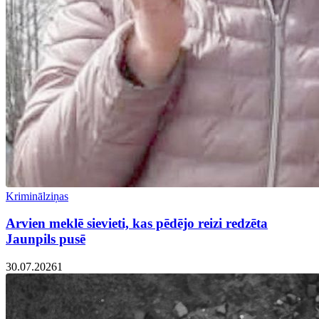
Kriminālziņas
Arvien meklē sievieti, kas pēdējo reizi redzēta
Jaunpils pusē
30.07.2026
1