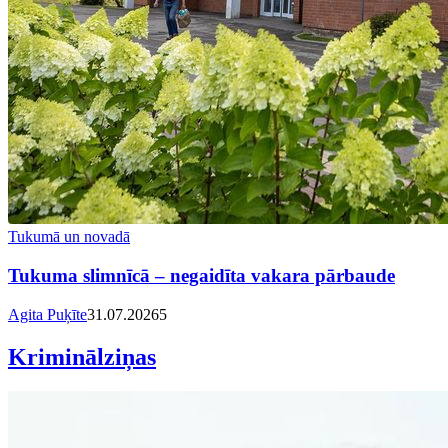
Tukumā un novadā
Tukuma slimnīcā – negaidīta vakara pārbaude
Agita Puķīte
31.07.2026
5
Kriminālziņas