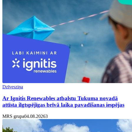
Dzīvesziņa
Ar Ignitis Renewables atbalstu Tukuma novadā
attīsta ilgtspējīgas brīvā laika pavadīšanas iespējas
MRS grupa
04.08.2026
3