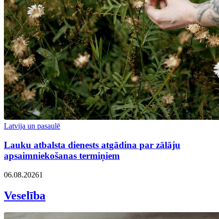
Latvija un pasaulē
Lauku atbalsta dienests atgādina par zālāju
apsaimniekošanas termiņiem
06.08.2026
1
Veselība