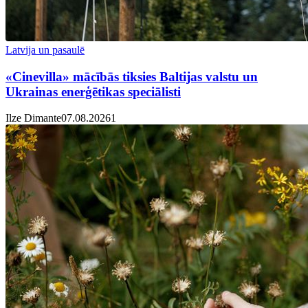
Latvija un pasaulē
«Cinevilla» mācībās tiksies Baltijas valstu un
Ukrainas enerģētikas speciālisti
Ilze Dimante
07.08.2026
1