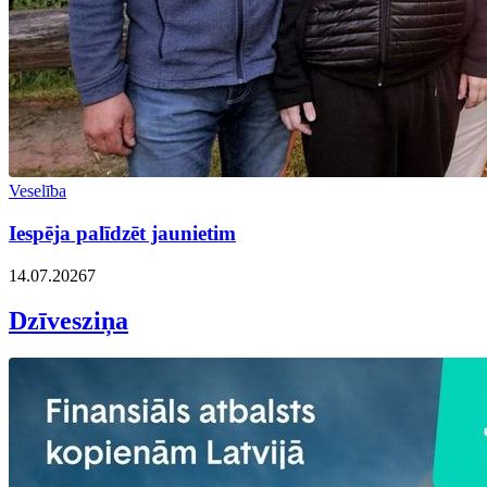
Veselība
Iespēja palīdzēt jaunietim
14.07.2026
7
Dzīvesziņa