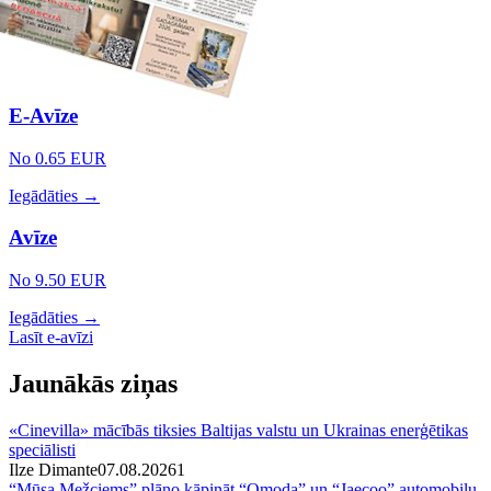
E-Avīze
No 0.65 EUR
Iegādāties →
Avīze
No 9.50 EUR
Iegādāties →
Lasīt e-avīzi
Jaunākās ziņas
«Cinevilla» mācībās tiksies Baltijas valstu un Ukrainas enerģētikas
speciālisti
Ilze Dimante
07.08.2026
1
“Mūsa Mežciems” plāno kāpināt “Omoda” un “Jaecoo” automobiļu