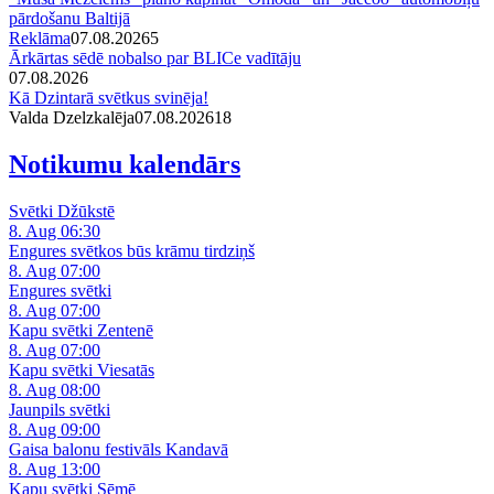
pārdošanu Baltijā
Reklāma
07.08.2026
5
Ārkārtas sēdē nobalso par BLICe vadītāju
07.08.2026
Kā Dzintarā svētkus svinēja!
Valda Dzelzkalēja
07.08.2026
1
8
Notikumu kalendārs
Svētki Džūkstē
8. Aug 06:30
Engures svētkos būs krāmu tirdziņš
8. Aug 07:00
Engures svētki
8. Aug 07:00
Kapu svētki Zentenē
8. Aug 07:00
Kapu svētki Viesatās
8. Aug 08:00
Jaunpils svētki
8. Aug 09:00
Gaisa balonu festivāls Kandavā
8. Aug 13:00
Kapu svētki Sēmē