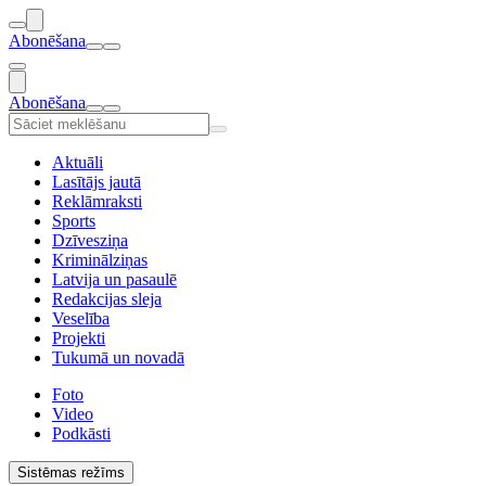
Abonēšana
Abonēšana
Aktuāli
Lasītājs jautā
Reklāmraksti
Sports
Dzīvesziņa
Kriminālziņas
Latvija un pasaulē
Redakcijas sleja
Veselība
Projekti
Tukumā un novadā
Foto
Video
Podkāsti
Sistēmas režīms