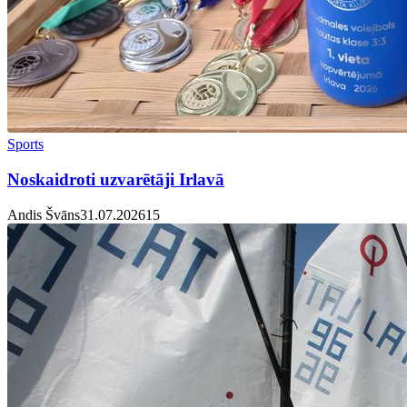
Sports
Noskaidroti uzvarētāji Irlavā
Andis Švāns
31.07.2026
1
5