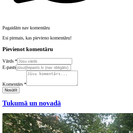
Pagaidām nav komentāru
Esi pirmais, kas pievieno komentāru!
Pievienot komentāru
Confirm your email address
Vārds *
E-pasts
Komentārs *
Nosūtīt
Tukumā un novadā