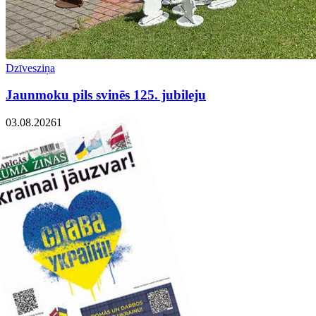
Dzīvesziņa
Jaunmoku pils svinēs 125. jubileju
03.08.2026
1