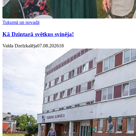
Tukumā un novadā
Kā Dzintarā svētkus svinēja!
Valda Dzelzkalēja
07.08.2026
1
8