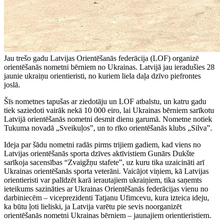
Jau trešo gadu Latvijas Orientēšanās federācija (LOF) organizē
orientēšanās nometni bērniem no Ukrainas. Latvijā jau ieradušies 28
jaunie ukraiņu orientieristi, no kuriem liela daļa dzīvo piefrontes
joslā.
Šīs nometnes tapušas ar ziedotāju un LOF atbalstu, un katru gadu
tiek saziedoti vairāk nekā 10 000 eiro, lai Ukrainas bērniem sarīkotu
Latvijā orientēšanās nometni desmit dienu garumā. Nometne notiek
Tukuma novadā „Sveikuļos”, un to rīko orientēšanās klubs „Silva”.
Ideja par šādu nometni radās pirms trijiem gadiem, kad viens no
Latvijas orientēšanās sporta dzīves aktīvistiem Gunārs Dukšte
sarīkoja sacensības “Zvaigžņu stafete”, uz kuru tika uzaicināti arī
Ukrainas orientēšanās sporta veterāni. Vaicājot viņiem, kā Latvijas
orientieristi var palīdzēt karā ierautajiem ukraiņiem, tika saņemts
ieteikums sazināties ar Ukrainas Orientēšanās federācijas vienu no
darbiniecēm – viceprezidenti Tatjanu Ufimcevu, kura izteica ideju,
ka būtu ļoti lieliski, ja Latvija varētu pie sevis noorganizēt
orientēšanās nometni Ukrainas bērniem – jaunajiem orientieristiem.