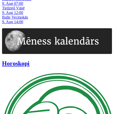
9. Aug 07:00
Tirdziņš Vānē
9. Aug 12:00
Balle Vecmokās
9. Aug 14:00
Horoskopi