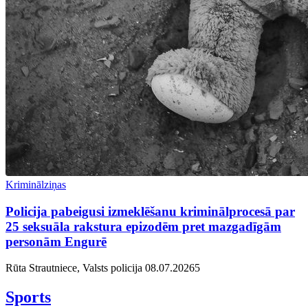
Kriminālziņas
Policija pabeigusi izmeklēšanu kriminālprocesā par
25 seksuāla rakstura epizodēm pret mazgadīgām
personām Engurē
Rūta Strautniece, Valsts policija
08.07.2026
5
Sports