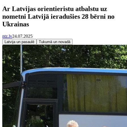
Ar Latvijas orientieristu atbalstu uz
nometni Latvijā ieradušies 28 bērni no
Ukrainas
ntz.lv
24.07.2025
Latvija un pasaulē
Tukumā un novadā