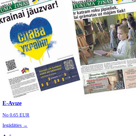
E-Avīze
No 0.65 EUR
Iegādāties →