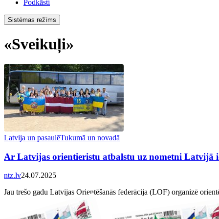
Podkāsti
Sistēmas režīms
«Sveikuļi»
Latvija un pasaulē
Tukumā un novadā
Ar Latvijas orientieristu atbalstu uz nometni Latvijā
ntz.lv
24.07.2025
Jau trešo gadu Latvijas Orientēšanās federācija (LOF) organizē orientēš