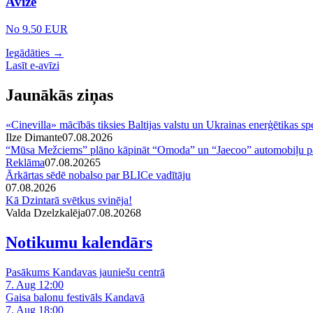
Avīze
No 9.50 EUR
Iegādāties →
Lasīt e-avīzi
Jaunākās ziņas
«Cinevilla» mācībās tiksies Baltijas valstu un Ukrainas enerģētikas spe
Ilze Dimante
07.08.2026
“Mūsa Mežciems” plāno kāpināt “Omoda” un “Jaecoo” automobiļu pā
Reklāma
07.08.2026
5
Ārkārtas sēdē nobalso par BLICe vadītāju
07.08.2026
Kā Dzintarā svētkus svinēja!
Valda Dzelzkalēja
07.08.2026
8
Notikumu kalendārs
Pasākums Kandavas jauniešu centrā
7. Aug 12:00
Gaisa balonu festivāls Kandavā
7. Aug 18:00