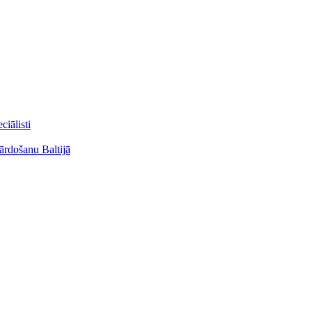
ciālisti
rdošanu Baltijā