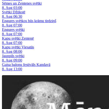
Sēmes un Zentenes svētki
8. Aug 03:00
Svētki Džūkstē
8. Aug 06:30
Engures svētkos būs krāmu tirdziņš
8. Aug 07:00
Engures svētki
8. Aug 07:00
Kapu svētki Zentenē
8. Aug 07:00
Kapu svētki Viesatās
8. Aug 08:00
Jaunpils svētki
8. Aug 09:00
Gaisa balonu festivāls Kandavā
8. Aug 13:00