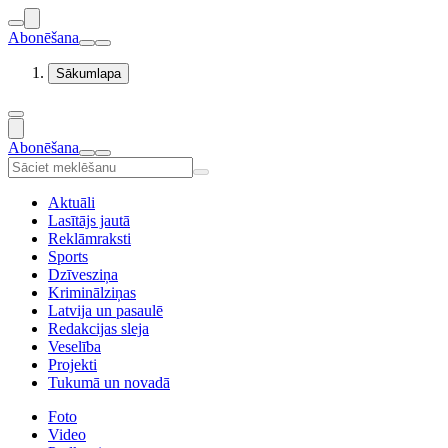
Abonēšana
Sākumlapa
Abonēšana
Aktuāli
Lasītājs jautā
Reklāmraksti
Sports
Dzīvesziņa
Kriminālziņas
Latvija un pasaulē
Redakcijas sleja
Veselība
Projekti
Tukumā un novadā
Foto
Video