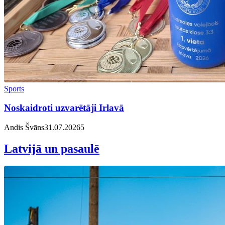
Sports
Noskaidroti uzvarētāji Irlavā
Andis Švāns
31.07.2026
5
Latvijā un pasaulē