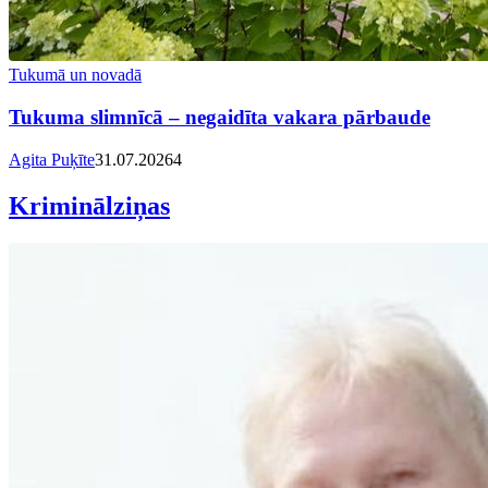
Tukumā un novadā
Tukuma slimnīcā – negaidīta vakara pārbaude
Agita Puķīte
31.07.2026
4
Kriminālziņas