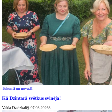
Tukumā un novadā
Kā Dzintarā svētkus svinēja!
Valda Dzelzkalēja
07.08.2026
8