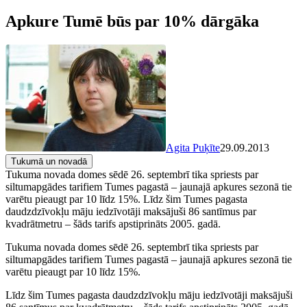
Apkure Tumē būs par 10% dārgāka
Agita Puķīte
29.09.2013
Tukumā un novadā
Tukuma novada domes sēdē 26. septembrī tika spriests par
siltumapgādes tarifiem Tumes pagastā – jaunajā apkures sezonā tie
varētu pieaugt par 10 līdz 15%. Līdz šim Tumes pagasta
daudzdzīvokļu māju iedzīvotāji maksājuši 86 santīmus par
kvadrātmetru – šāds tarifs apstiprināts 2005. gadā.
Tukuma novada domes sēdē 26. septembrī tika spriests par
siltumapgādes tarifiem Tumes pagastā – jaunajā apkures sezonā tie
varētu pieaugt par 10 līdz 15%.
Līdz šim Tumes pagasta daudzdzīvokļu māju iedzīvotāji maksājuši