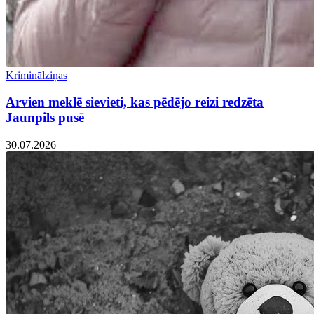
Kriminālziņas
Arvien meklē sievieti, kas pēdējo reizi redzēta
Jaunpils pusē
30.07.2026