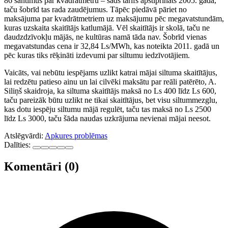
86 santīmus par kvadrātmetru – šāds tarifs apstiprināts 2005. gadā,
taču šobrīd tas rada zaudējumus. Tāpēc piedāvā pāriet no
maksājuma par kvadrātmetriem uz maksājumu pēc megavatstundām,
kuras uzskaita skaitītājs katlumājā. Vēl skaitītājs ir skolā, taču ne
daudzdzīvokļu mājās, ne kultūras namā tāda nav. Šobrīd vienas
megavatstundas cena ir 32,84 Ls/MWh, kas noteikta 2011. gadā un
pēc kuras tiks rēķināti izdevumi par siltumu iedzīvotājiem.
Vaicāts, vai nebūtu iespējams uzlikt katrai mājai siltuma skaitītājus,
lai redzētu patieso ainu un lai cilvēki maksātu par reāli patērēto, A.
Siliņš skaidroja, ka siltuma skaitītājs maksā no Ls 400 līdz Ls 600,
taču pareizāk būtu uzlikt ne tikai skaitītājus, bet visu siltummezglu,
kas dotu iespēju siltumu mājā regulēt, taču tas maksā no Ls 2500
līdz Ls 3000, taču šāda naudas uzkrājuma nevienai mājai neesot.
Atslēgvārdi:
Apkures problēmas
Dalīties:
Komentāri (0)