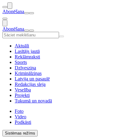
Abonēšana
Abonēšana
Aktuāli
Lasītājs jautā
Reklāmraksti
Sports
Dzīvesziņa
Kriminālziņas
Latvija un pasaulē
Redakcijas sleja
Veselība
Projekti
Tukumā un novadā
Foto
Video
Podkāsti
Sistēmas režīms