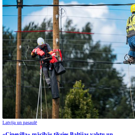
Latvija un pasaulē
«Cinevilla» mācībās tiksies Baltijas valstu un