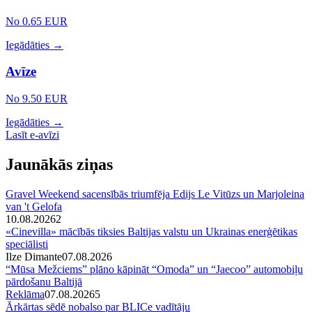
No 0.65 EUR
Iegādāties →
Avīze
No 9.50 EUR
Iegādāties →
Lasīt e-avīzi
Jaunākās ziņas
Gravel Weekend sacensībās triumfēja Edijs Le Vitūzs un Marjoleina
van 't Gelofa
10.08.2026
2
«Cinevilla» mācībās tiksies Baltijas valstu un Ukrainas enerģētikas
speciālisti
Ilze Dimante
07.08.2026
“Mūsa Mežciems” plāno kāpināt “Omoda” un “Jaecoo” automobiļu
pārdošanu Baltijā
Reklāma
07.08.2026
5
Ārkārtas sēdē nobalso par BLICe vadītāju