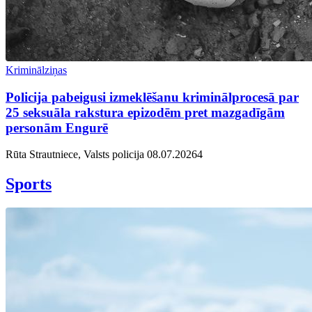
Kriminālziņas
Policija pabeigusi izmeklēšanu kriminālprocesā par
25 seksuāla rakstura epizodēm pret mazgadīgām
personām Engurē
Rūta Strautniece, Valsts policija
08.07.2026
4
Sports