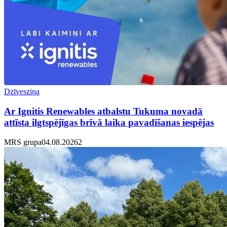
Dzīvesziņa
Ar Ignitis Renewables atbalstu Tukuma novadā
attīsta ilgtspējīgas brīvā laika pavadīšanas iespējas
MRS grupa
04.08.2026
2