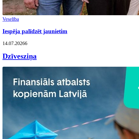
Veselība
Iespēja palīdzēt jaunietim
14.07.2026
6
Dzīvesziņa