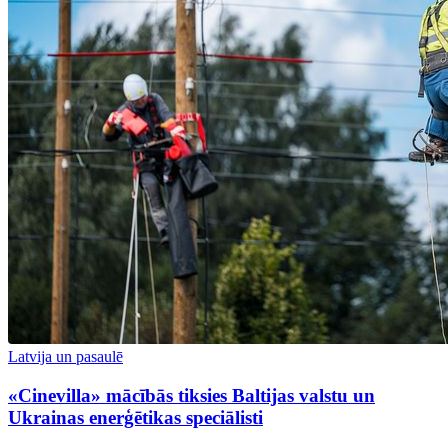
Latvija un pasaulē
«Cinevilla» mācībās tiksies Baltijas valstu un
Ukrainas enerģētikas speciālisti