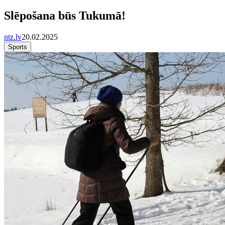
Slēpošana būs Tukumā!
ntz.lv
20.02.2025
Sports