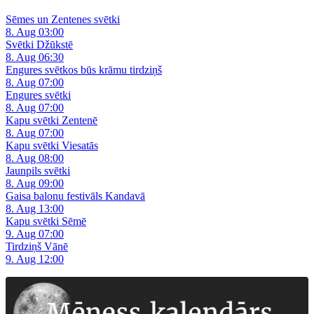
Sēmes un Zentenes svētki
8. Aug 03:00
Svētki Džūkstē
8. Aug 06:30
Engures svētkos būs krāmu tirdziņš
8. Aug 07:00
Engures svētki
8. Aug 07:00
Kapu svētki Zentenē
8. Aug 07:00
Kapu svētki Viesatās
8. Aug 08:00
Jaunpils svētki
8. Aug 09:00
Gaisa balonu festivāls Kandavā
8. Aug 13:00
Kapu svētki Sēmē
9. Aug 07:00
Tirdziņš Vānē
9. Aug 12:00