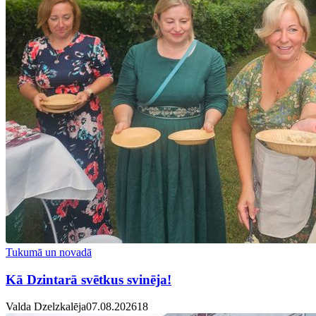
Tukumā un novadā
Kā Dzintarā svētkus svinēja!
Valda Dzelzkalēja
07.08.2026
1
8