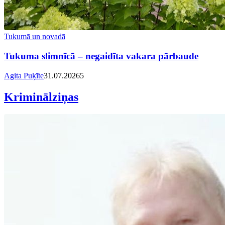
Tukumā un novadā
Tukuma slimnīcā – negaidīta vakara pārbaude
Agita Puķīte
31.07.2026
5
Kriminālziņas