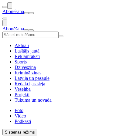
Abonēšana
Abonēšana
Aktuāli
Lasītājs jautā
Reklāmraksti
Sports
Dzīvesziņa
Kriminālziņas
Latvija un pasaulē
Redakcijas sleja
Veselība
Projekti
Tukumā un novadā
Foto
Video
Podkāsti
Sistēmas režīms