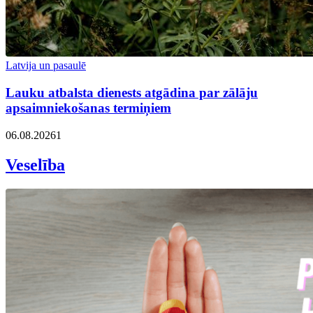
Latvija un pasaulē
Lauku atbalsta dienests atgādina par zālāju
apsaimniekošanas termiņiem
06.08.2026
1
Veselība