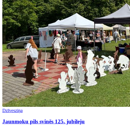
Dzīvesziņa
Jaunmoku pils svinēs 125. jubileju