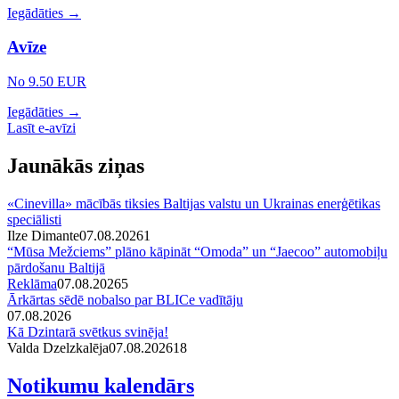
Iegādāties →
Avīze
No 9.50 EUR
Iegādāties →
Lasīt e-avīzi
Jaunākās ziņas
«Cinevilla» mācībās tiksies Baltijas valstu un Ukrainas enerģētikas
speciālisti
Ilze Dimante
07.08.2026
1
“Mūsa Mežciems” plāno kāpināt “Omoda” un “Jaecoo” automobiļu
pārdošanu Baltijā
Reklāma
07.08.2026
5
Ārkārtas sēdē nobalso par BLICe vadītāju
07.08.2026
Kā Dzintarā svētkus svinēja!
Valda Dzelzkalēja
07.08.2026
1
8
Notikumu kalendārs