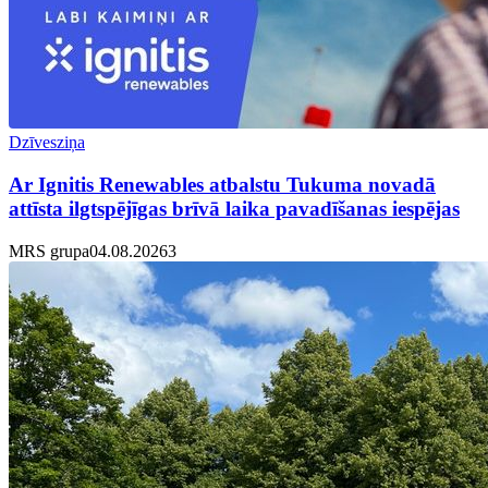
Dzīvesziņa
Ar Ignitis Renewables atbalstu Tukuma novadā
attīsta ilgtspējīgas brīvā laika pavadīšanas iespējas
MRS grupa
04.08.2026
3