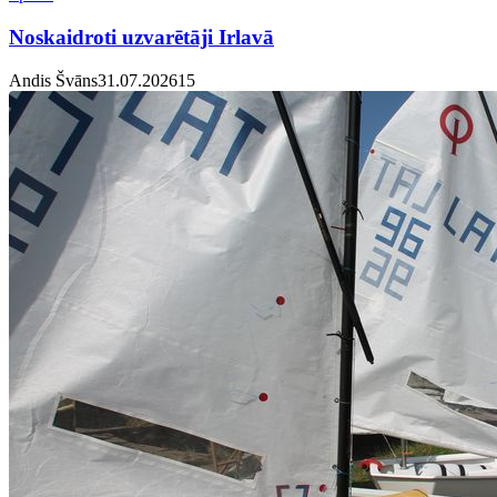
Noskaidroti uzvarētāji Irlavā
Andis Švāns
31.07.2026
1
5