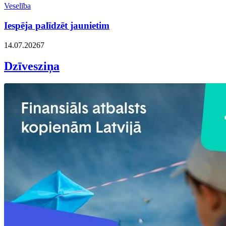
Veselība
Iespēja palīdzēt jaunietim
14.07.2026
7
Dzīvesziņa