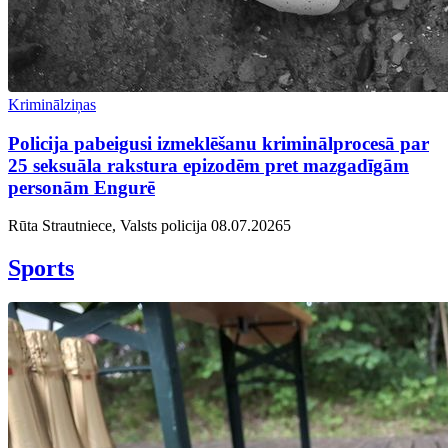
Kriminālziņas
Policija pabeigusi izmeklēšanu kriminālprocesā par
25 seksuāla rakstura epizodēm pret mazgadīgām
personām Engurē
Rūta Strautniece, Valsts policija
08.07.2026
5
Sports