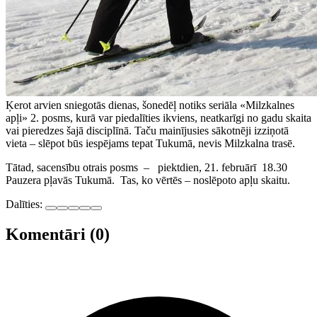
Ķerot arvien sniegotās dienas, šonedēļ notiks seriāla «Milzkalnes
apļi» 2. posms, kurā var piedalīties ikviens, neatkarīgi no gadu skaita
vai pieredzes šajā disciplīnā. Taču mainījusies sākotnēji izziņotā
vieta – slēpot būs iespējams tepat Tukumā, nevis Milzkalna trasē.
Tātad, sacensību otrais posms – piektdien, 21. februārī 18.30
Pauzera pļavās Tukumā. Tas, ko vērtēs – noslēpoto apļu skaitu.
Dalīties:
Komentāri (0)