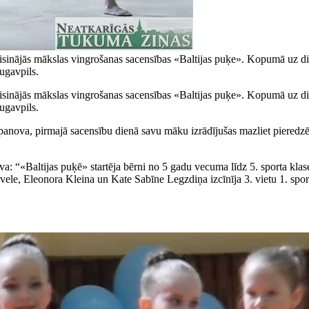
isinājās mākslas vingrošanas sacensības «Baltijas puķe». Kopumā uz di
ugavpils.
isinājās mākslas vingrošanas sacensības «Baltijas puķe». Kopumā uz di
ugavpils.
nova, pirmajā sacensību dienā savu māku izrādījušas mazliet pieredzēju
: “«Baltijas puķē» startēja bērni no 5 gadu vecuma līdz 5. sporta klas
ele, Eleonora Kleina un Kate Sabīne Legzdiņa izcīnīja 3. vietu 1. sporta