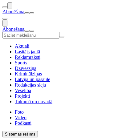
Abonēšana
Abonēšana
Aktuāli
Lasītājs jautā
Reklāmraksti
Sports
Dzīvesziņa
Kriminālziņas
Latvija un pasaulē
Redakcijas sleja
Veselība
Projekti
Tukumā un novadā
Foto
Video
Podkāsti
Sistēmas režīms