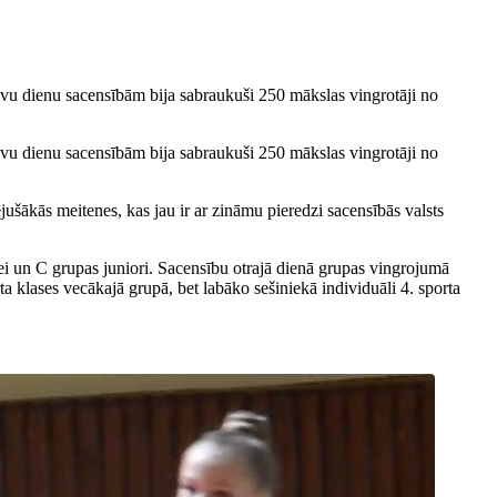
vu dienu sacensībām bija sabraukuši 250 mākslas vingrotāji no
vu dienu sacensībām bija sabraukuši 250 mākslas vingrotāji no
šākās meitenes, kas jau ir ar zināmu pieredzi sacensībās valsts
ei un C grupas juniori. Sacensību otrajā dienā grupas vingrojumā
 klases vecākajā grupā, bet labāko sešiniekā individuāli 4. sporta