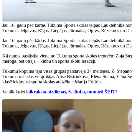
Jau 16. gadu pēc kārtas Tukuma Sporta skolas telpās Lauktehnikā nor
Tukuma, Jelgavas, Rīgas, Liepājas, Jūrmalas, Ogres, Rēzeknes un Da
Jau 16. gadu pēc kārtas Tukuma Sporta skolas telpās Lauktehnikā nor
Tukuma, Jelgavas, Rīgas, Liepājas, Jūrmalas, Ogres, Rēzeknes un Da
Kā mums pastāstīja viena no Tukuma sporta skolas trenerēm Zoja Stepa
mērogā, bet otrajā – klubu un sporta skolu iesācēji.
Tukumu kopumā teju visās grupās pārstāvēja 34 meitenes. Z. Stepanova
Tukuma mākslas vingrotājas Alise Bistrinkova, Elēna Šteina, Elīna Šev
klasē iekļuvusi sporta skolas audzēkne Marija Fridrih.
Vairāk lasiet
l
aikraksta otrdienas, 6. jūnija, numurā ŠEIT!