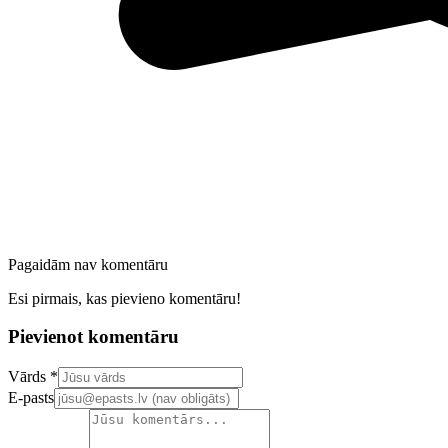
Pagaidām nav komentāru
Esi pirmais, kas pievieno komentāru!
Pievienot komentāru
Confirm your email address
Vārds *
E-pasts