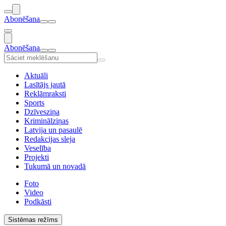
Abonēšana
Abonēšana
Aktuāli
Lasītājs jautā
Reklāmraksti
Sports
Dzīvesziņa
Kriminālziņas
Latvija un pasaulē
Redakcijas sleja
Veselība
Projekti
Tukumā un novadā
Foto
Video
Podkāsti
Sistēmas režīms