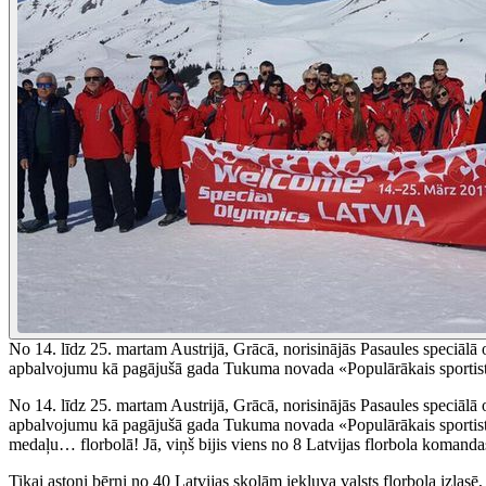
No 14. līdz 25. martam Austrijā, Grācā, norisinājās Pasaules speciālā
apbalvojumu kā pagājušā gada Tukuma novada «Populārākais sportist
No 14. līdz 25. martam Austrijā, Grācā, norisinājās Pasaules speciālā
apbalvojumu kā pagājušā gada Tukuma novada «Populārākais sportists»
medaļu… florbolā! Jā, viņš bijis viens no 8 Latvijas florbola komandas
Tikai astoņi bērni no 40 Latvijas skolām iekļuva valsts florbola izlasē