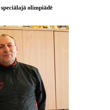
speciālajā olimpiādē