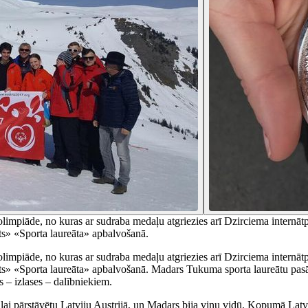
 olimpiāde, no kuras ar sudraba medaļu atgriezies arī Dzirciema intern
s» «Sporta laureāta» apbalvošanā.
 olimpiāde, no kuras ar sudraba medaļu atgriezies arī Dzirciema intern
 «Sporta laureāta» apbalvošanā. Madars Tukuma sporta laureātu pasākum
 – izlases – dalībniekiem.
, lai pārstāvētu Latviju Austrijā, un Madars bija viņu vidū. Kopumā Latvi