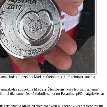
ātpamatskolas audzēknis Madars Šteinbergs, kurš februārī saņēma
ātpamatskolas audzēknis
Madars Šteinbergs
, kurš februārī saņēma
ā tika sumināts kā futbolists, bet no Pasaules spēlēm atgriezies ar
jas delegācijā bijuši 20 speciālo skolu audzēkņi – vēl arī slēpotāji un