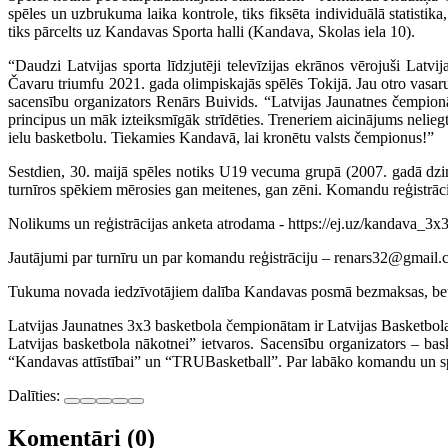
spēles un uzbrukuma laika kontrole, tiks fiksēta individuālā statistik
tiks pārcelts uz Kandavas Sporta halli (Kandava, Skolas iela 10).
“Daudzi Latvijas sporta līdzjutēji televīzijas ekrānos vērojuši La
Čavaru triumfu 2021. gada olimpiskajās spēlēs Tokijā. Jau otro vasar
sacensību organizators Renārs Buivids. “Latvijas Jaunatnes čempionāt
principus un māk izteiksmīgāk strīdēties. Treneriem aicinājums neliegt 
ielu basketbolu. Tiekamies Kandavā, lai kronētu valsts čempionus!”
Sestdien, 30. maijā spēles notiks U19 vecuma grupā (2007. gadā dzim
turnīros spēkiem mērosies gan meitenes, gan zēni. Komandu reģistrācija
Nolikums un reģistrācijas anketa atrodama - https://ej.uz/kandava_3x
Jautājumi par turnīru un par komandu reģistrāciju – renars32@gmail.
Tukuma novada iedzīvotājiem dalība Kandavas posmā bezmaksas, bet
Latvijas Jaunatnes 3x3 basketbola čempionātam ir Latvijas Basketbol
Latvijas basketbola nākotnei” ietvaros. Sacensību organizators – b
“Kandavas attīstībai” un “TRUBasketball”. Par labāko komandu un s
Dalīties:
Komentāri (0)