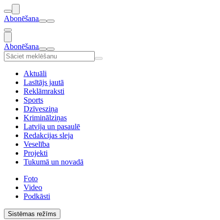
Abonēšana
Abonēšana
Aktuāli
Lasītājs jautā
Reklāmraksti
Sports
Dzīvesziņa
Kriminālziņas
Latvija un pasaulē
Redakcijas sleja
Veselība
Projekti
Tukumā un novadā
Foto
Video
Podkāsti
Sistēmas režīms