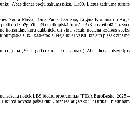
 punkti. Abas dienas spēļu sākums plkst. 11:00. Lietus gadījumā turnīrs
atceroties Naura Mieža, Kārļa Paula Lasmaņa, Edgars Krūmiņa un Agņa
iepazīt un izmēģināt spēkus olimpiskā formāta 3x3 basketbolā,” uzsver
et ne komandas, kuru dalībnieki un viņu vecāki neciena godīgas spēles
 ir olimpiskais 3x3 basketbols. Nejaukt ar valstī līdz šim plašāk zināmo
ecuma grupa (2012. gadā dzimušie un jaunāki). Abas dienas atsevišķos
līdzfinansēšana notiek LBS biedru programmas “FIBA EuroBasket 2025 –
ar Tukuma novada pašvaldību, biznesa augstskolu “Turība”, biedrībām