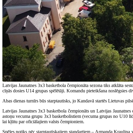
Latvijas Jaunatnes 3x3 basketbola čempionāta sezona tiks atklāta ses
cīņās dosies U14 grupas spēlētāji. Komandu pieteikšana noslēgsies di
Abas dienas turnīrs būs starptautisks, jo Kandavā startēs Lietuvas pil
Latvijas Jaunatnes 3x3 basketbola čempionāts un Latvijas Jaunatnes o
astoņu vecuma grupu 3x3 basketbolistiem (vecuma grupas no U10 līdz U
lai kļūtu par oficiālajiem valsts čempioniem.
Spēles notiks pēc starptautiskajiem standartiem – Armanda Krauliņa v