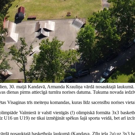
tdien, 30. maijā Kandavā, Armanda Krauliņa vārdā nosauktajā laukumā. 
vas dienas pirms attiecīgā turnīra norises datuma. Tukuma novada iedzī
sētas Visaginas trīs meiteņu komandas, kuras līdz sacensību norises viet
limpiāde Valmierā ir valstī vienīgās (!) olimpiskā formāta 3x3 basketbo
16 un U19) ne tikai izmēģināt spēkus šajā sporta veidā, bet arī izcīnī
ārdā nosauktajā basketbola laukumā (Kandava, Zīļu iela 2a) uz 3x3 bas