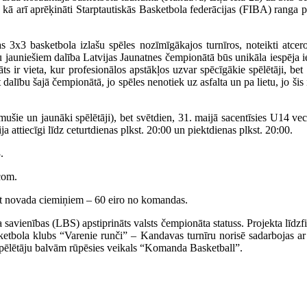
a, kā arī aprēķināti Starptautiskās Basketbola federācijas (FIBA) ranga
tvijas 3x3 basketbola izlašu spēles nozīmīgākajos turnīros, noteikti 
u jauniešiem dalība Latvijas Jaunatnes čempionātā būs unikāla iespēja 
s ir vieta, kur profesionālos apstākļos uzvar spēcīgākie spēlētāji, b
dalību šajā čempionātā, jo spēles nenotiek uz asfalta un pa lietu, jo šis
ušie un jaunāki spēlētāji), bet svētdien, 31. maijā sacentīsies U14 v
 attiecīgi līdz ceturtdienas plkst. 20:00 un piektdienas plkst. 20:00.
3.
com.
 novada ciemiņiem – 60 eiro no komandas.
a savienības (LBS) apstiprināts valsts čempionāta statuss. Projekta 
asketbola klubs “Varenie runči” – Kandavas turnīru norisē sadarbojas 
pēlētāju balvām rūpēsies veikals “Komanda Basketball”.