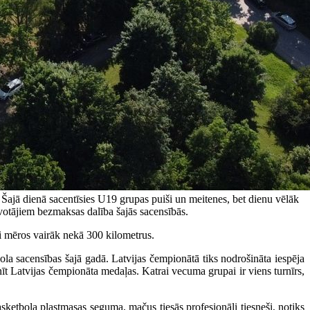
Šajā dienā sacentīsies U19 grupas puiši un meitenes, bet dienu vēlāk
votājiem bezmaksas dalība šajās sacensībās.
ai mēros vairāk nekā 300 kilometrus.
la sacensības šajā gadā. Latvijas čempionātā tiks nodrošināta iespēja
t Latvijas čempionāta medaļas. Katrai vecuma grupai ir viens turnīrs,
ketbola plastmasas seguma, mačus tiesās profesionāli tiesneši, notiks