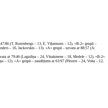
– 47:86 (T. Rozenbergs – 13, E. Viļumsons – 12). «B-2» grupā –
nders – 16, Jackovskis – 13). «A» grupā – uzvara ar 88:57 (A.
zvara ar 79:46 (Lagzdiņa – 24, Vīnakmene – 18, Medele – 12). «B-2»
a – 12). «A» grupā – zaudējums ar 63:97 (Plezere – 24, Voita – 12,