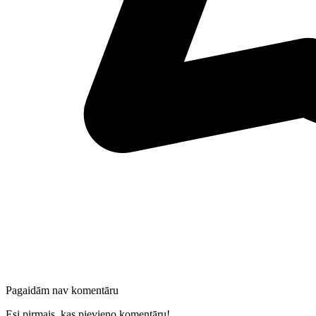
Pagaidām nav komentāru
Esi pirmais, kas pievieno komentāru!