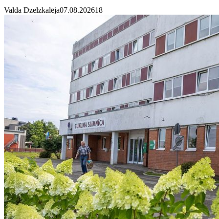
Valda Dzelzkalēja
07.08.2026
1
8