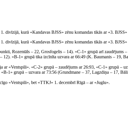
s 1. divīzijā, kurā «Kandavas BJSS» zēnu komandas tikās ar «3. BJSS»
s 1. divīzijā, kurā «Kandavas BJSS» zēnu komandas tikās ar «3. BJSS»
 punkti, Rozentāls – 22, Grosfogelis – 14). «C-1» grupā arī zaudējums 
– 12). «B-1» grupā tika izcīnīta uzvara ar 66:49 (K. Baumanis – 19, Ba
ja ar «Ventspili». «C-2» grupā – zaudējums ar 26:93, «C-1» grupā – u
 «B-1» grupā – uzvara ar 73:56 (Grundmane – 37, Lagzdiņa – 17, Bāliņ
īgo «Ventspili», bet «TTKJ» 1. decembrī Rīgā – ar «Juglu».