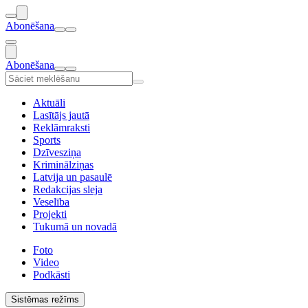
Abonēšana
Abonēšana
Aktuāli
Lasītājs jautā
Reklāmraksti
Sports
Dzīvesziņa
Kriminālziņas
Latvija un pasaulē
Redakcijas sleja
Veselība
Projekti
Tukumā un novadā
Foto
Video
Podkāsti
Sistēmas režīms