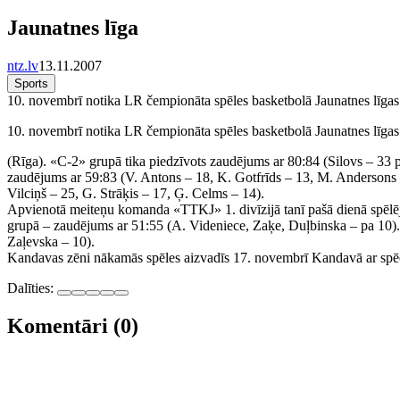
Jaunatnes līga
ntz.lv
13.11.2007
Sports
10. novembrī notika LR čempionāta spēles basketbolā Jaunatnes līga
10. novembrī notika LR čempionāta spēles basketbolā Jaunatnes līga
(Rīga). «C-2» grupā tika piedzīvots zaudējums ar 80:84 (Silovs – 33
zaudējums ar 59:83 (V. Antons – 18, K. Gotfrīds – 13, M. Andersons 
Vilciņš – 25, G. Strāķis – 17, Ģ. Celms – 14).
Apvienotā meiteņu komanda «TTKJ» 1. divīzijā tanī pašā dienā spēlē
grupā – zaudējums ar 51:55 (A. Videniece, Zaķe, Duļbinska – pa 10).
Zaļevska – 10).
Kandavas zēni nākamās spēles aizvadīs 17. novembrī Kandavā ar spēc
Dalīties:
Komentāri (0)