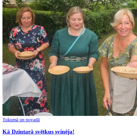
Tukumā un novadā
Kā Dzintarā svētkus svinēja!