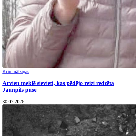
Kriminālziņas
Arvien meklē sievieti, kas pēdējo reizi redzēta
Jaunpils pusē
30.07.2026