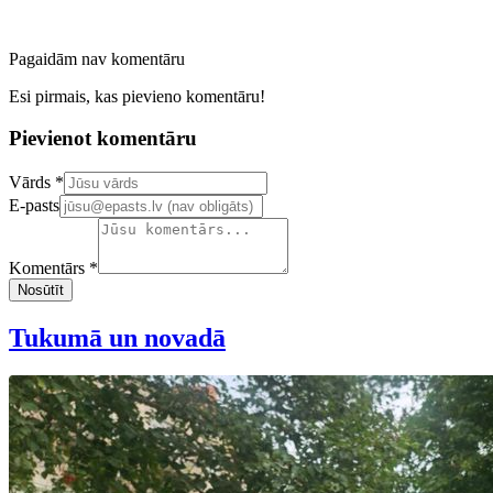
Pagaidām nav komentāru
Esi pirmais, kas pievieno komentāru!
Pievienot komentāru
Confirm your email address
Vārds *
E-pasts
Komentārs *
Nosūtīt
Tukumā un novadā