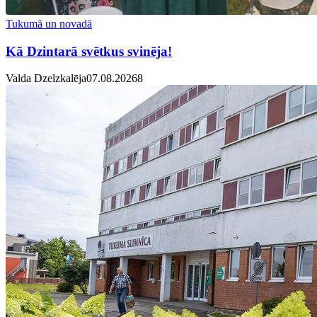
Tukumā un novadā
Kā Dzintarā svētkus svinēja!
Valda Dzelzkalēja
07.08.2026
8