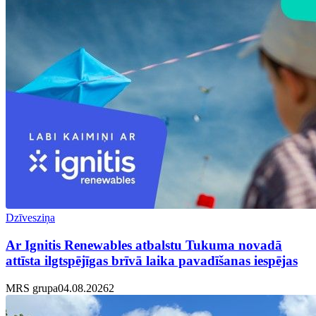
Dzīvesziņa
Ar Ignitis Renewables atbalstu Tukuma novadā
attīsta ilgtspējīgas brīvā laika pavadīšanas iespējas
MRS grupa
04.08.2026
2