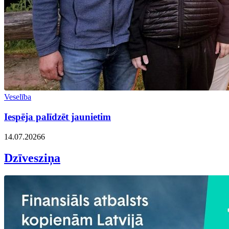
Veselība
Iespēja palīdzēt jaunietim
14.07.2026
6
Dzīvesziņa