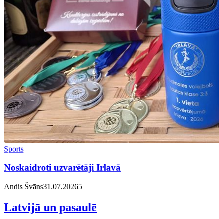
Sports
Noskaidroti uzvarētāji Irlavā
Andis Švāns
31.07.2026
5
Latvijā un pasaulē