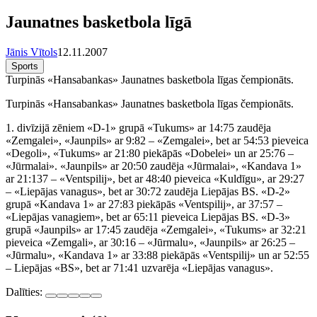
Jaunatnes basketbola līgā
Jānis Vītols
12.11.2007
Sports
Turpinās «Hansabankas» Jaunatnes basketbola līgas čempionāts.
Turpinās «Hansabankas» Jaunatnes basketbola līgas čempionāts.
1. divīzijā zēniem «D-1» grupā «Tukums» ar 14:75 zaudēja
«Zemgalei», «Jaunpils» ar 9:82 – «Zemgalei», bet ar 54:53 pieveica
«Degoli», «Tukums» ar 21:80 piekāpās «Dobelei» un ar 25:76 –
«Jūrmalai». «Jaunpils» ar 20:50 zaudēja «Jūrmalai», «Kandava 1»
ar 21:137 – «Ventspilij», bet ar 48:40 pieveica «Kuldīgu», ar 29:27
– «Liepājas vanagus», bet ar 30:72 zaudēja Liepājas BS. «D-2»
grupā «Kandava 1» ar 27:83 piekāpās «Ventspilij», ar 37:57 –
«Liepājas vanagiem», bet ar 65:11 pieveica Liepājas BS. «D-3»
grupā «Jaunpils» ar 17:45 zaudēja «Zemgalei», «Tukums» ar 32:21
pieveica «Zemgali», ar 30:16 – «Jūrmalu», «Jaunpils» ar 26:25 –
«Jūrmalu», «Kandava 1» ar 33:88 piekāpās «Ventspilij» un ar 52:55
– Liepājas «BS», bet ar 71:41 uzvarēja «Liepājas vanagus».
Dalīties: