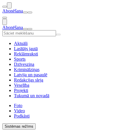
Abonēšana
Abonēšana
Aktuāli
Lasītājs jautā
Reklāmraksti
Sports
Dzīvesziņa
Kriminālziņas
Latvija un pasaulē
Redakcijas sleja
Veselība
Projekti
Tukumā un novadā
Foto
Video
Podkāsti
Sistēmas režīms