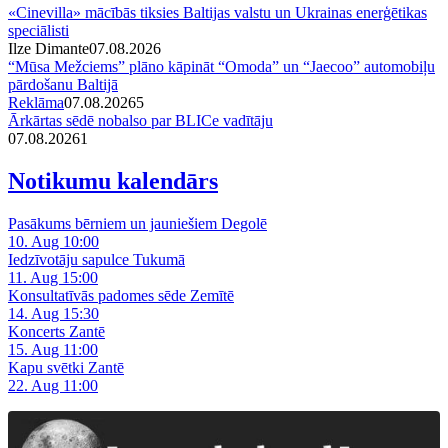
«Cinevilla» mācībās tiksies Baltijas valstu un Ukrainas enerģētikas
speciālisti
Ilze Dimante
07.08.2026
“Mūsa Mežciems” plāno kāpināt “Omoda” un “Jaecoo” automobiļu
pārdošanu Baltijā
Reklāma
07.08.2026
5
Ārkārtas sēdē nobalso par BLICe vadītāju
07.08.2026
1
Notikumu kalendārs
Pasākums bērniem un jauniešiem Degolē
10. Aug 10:00
Iedzīvotāju sapulce Tukumā
11. Aug 15:00
Konsultatīvās padomes sēde Zemītē
14. Aug 15:30
Koncerts Zantē
15. Aug 11:00
Kapu svētki Zantē
22. Aug 11:00