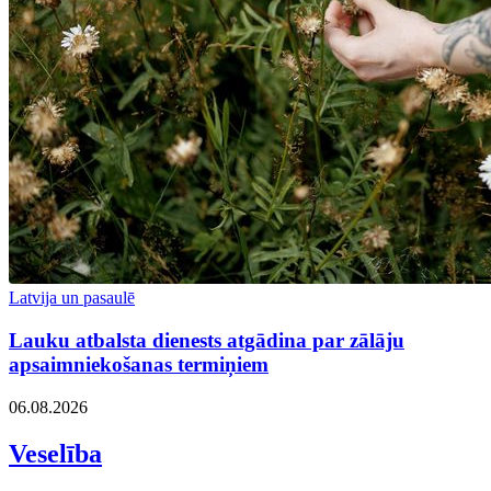
Latvija un pasaulē
Lauku atbalsta dienests atgādina par zālāju
apsaimniekošanas termiņiem
06.08.2026
Veselība