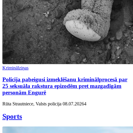
Kriminālziņas
Policija pabeigusi izmeklēšanu kriminālprocesā par
25 seksuāla rakstura epizodēm pret mazgadīgām
personām Engurē
Rūta Strautniece, Valsts policija
08.07.2026
4
Sports