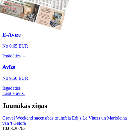
E-Avīze
No 0.65 EUR
Iegādāties →
Avīze
No 9.50 EUR
Iegādāties →
Lasīt e-avīzi
Jaunākās ziņas
Gravel Weekend sacensībās triumfēja Edijs Le Vitūzs un Marjoleina
van 't Gelofa
10.08.2026
2