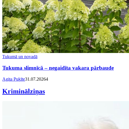
Tukumā un novadā
Tukuma slimnīcā – negaidīta vakara pārbaude
Agita Puķīte
31.07.2026
4
Kriminālziņas