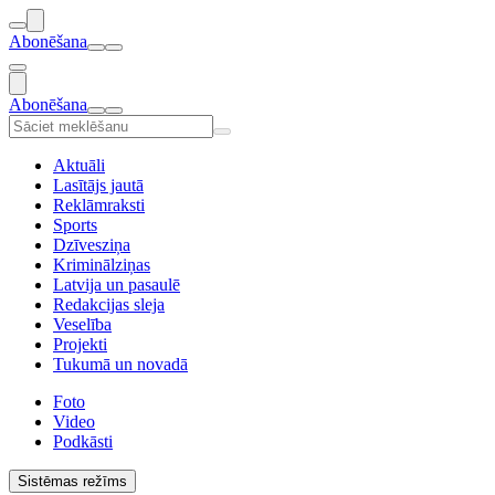
Abonēšana
Abonēšana
Aktuāli
Lasītājs jautā
Reklāmraksti
Sports
Dzīvesziņa
Kriminālziņas
Latvija un pasaulē
Redakcijas sleja
Veselība
Projekti
Tukumā un novadā
Foto
Video
Podkāsti
Sistēmas režīms