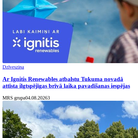
Dzīvesziņa
Ar Ignitis Renewables atbalstu Tukuma novadā
attīsta ilgtspējīgas brīvā laika pavadīšanas iespējas
MRS grupa
04.08.2026
3