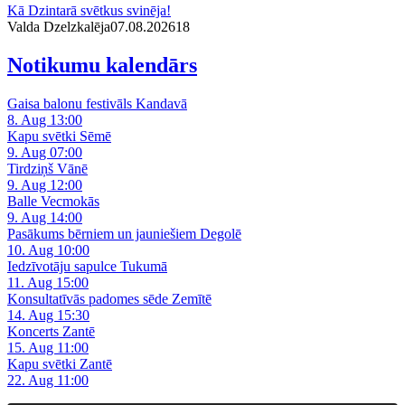
Kā Dzintarā svētkus svinēja!
Valda Dzelzkalēja
07.08.2026
1
8
Notikumu kalendārs
Gaisa balonu festivāls Kandavā
8. Aug 13:00
Kapu svētki Sēmē
9. Aug 07:00
Tirdziņš Vānē
9. Aug 12:00
Balle Vecmokās
9. Aug 14:00
Pasākums bērniem un jauniešiem Degolē
10. Aug 10:00
Iedzīvotāju sapulce Tukumā
11. Aug 15:00
Konsultatīvās padomes sēde Zemītē
14. Aug 15:30
Koncerts Zantē
15. Aug 11:00
Kapu svētki Zantē
22. Aug 11:00