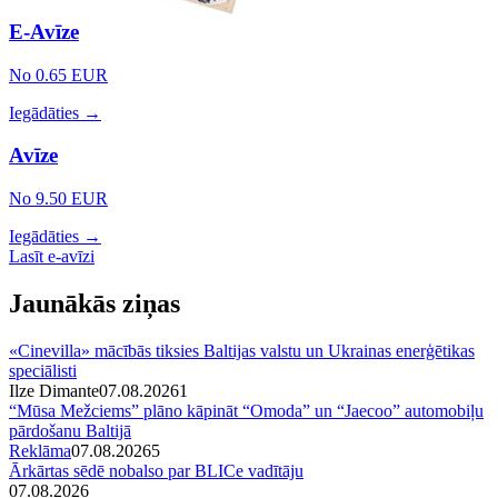
E-Avīze
No 0.65 EUR
Iegādāties →
Avīze
No 9.50 EUR
Iegādāties →
Lasīt e-avīzi
Jaunākās ziņas
«Cinevilla» mācībās tiksies Baltijas valstu un Ukrainas enerģētikas
speciālisti
Ilze Dimante
07.08.2026
1
“Mūsa Mežciems” plāno kāpināt “Omoda” un “Jaecoo” automobiļu
pārdošanu Baltijā
Reklāma
07.08.2026
5
Ārkārtas sēdē nobalso par BLICe vadītāju
07.08.2026