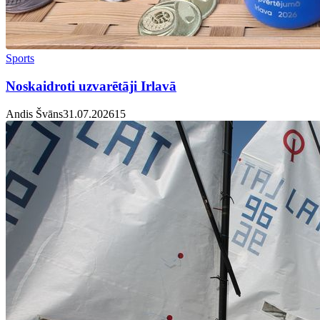
Sports
Noskaidroti uzvarētāji Irlavā
Andis Švāns
31.07.2026
1
5