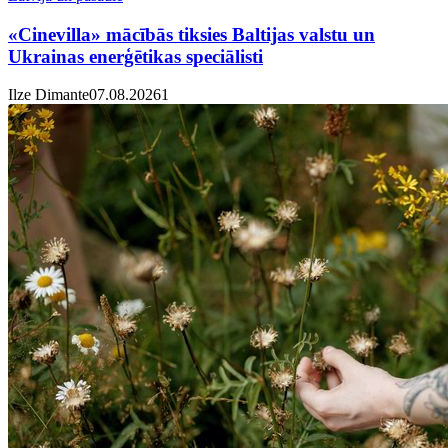
«Cinevilla» mācībās tiksies Baltijas valstu un
Ukrainas enerģētikas speciālisti
Ilze Dimante
07.08.2026
1