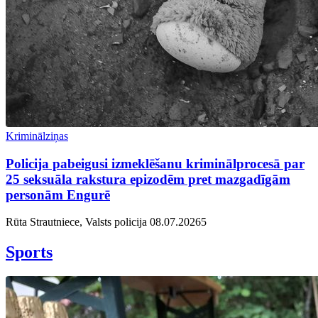
Kriminālziņas
Policija pabeigusi izmeklēšanu kriminālprocesā par
25 seksuāla rakstura epizodēm pret mazgadīgām
personām Engurē
Rūta Strautniece, Valsts policija
08.07.2026
5
Sports