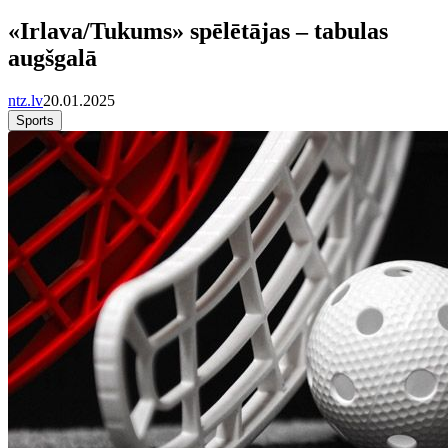
«Irlava/Tukums» spēlētājas – tabulas
augšgalā
ntz.lv
20.01.2025
Sports