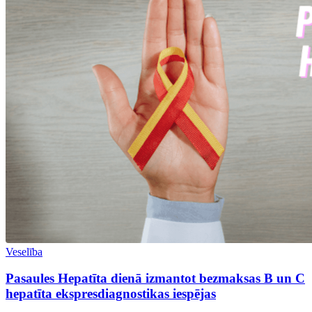
Veselība
Pasaules Hepatīta dienā izmantot bezmaksas B un C
hepatīta ekspresdiagnostikas iespējas