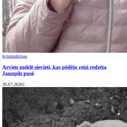
Kriminālziņas
Arvien meklē sievieti, kas pēdējo reizi redzēta
Jaunpils pusē
30.07.2026
1