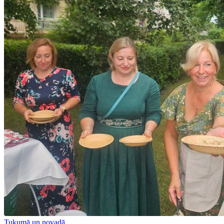
Tukumā un novadā