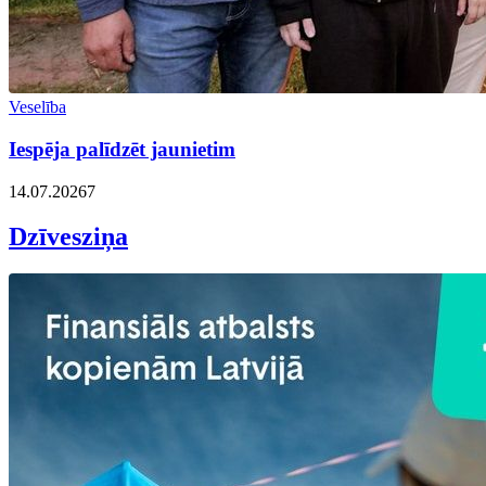
Veselība
Iespēja palīdzēt jaunietim
14.07.2026
7
Dzīvesziņa