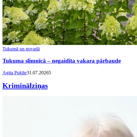
Tukumā un novadā
Tukuma slimnīcā – negaidīta vakara pārbaude
Agita Puķīte
31.07.2026
5
Kriminālziņas