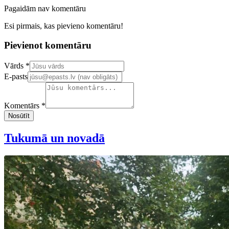
Pagaidām nav komentāru
Esi pirmais, kas pievieno komentāru!
Pievienot komentāru
Confirm your email address
Vārds *
E-pasts
Komentārs *
Nosūtīt
Tukumā un novadā