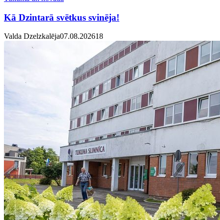
Kā Dzintarā svētkus svinēja!
Valda Dzelzkalēja
07.08.2026
1
8