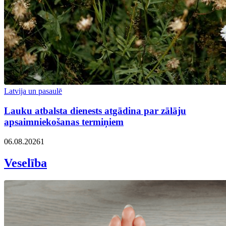
Latvija un pasaulē
Lauku atbalsta dienests atgādina par zālāju
apsaimniekošanas termiņiem
06.08.2026
1
Veselība