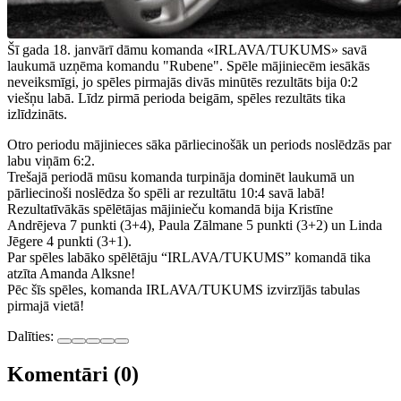
Šī gada 18. janvārī dāmu komanda «IRLAVA/TUKUMS» savā
laukumā uzņēma komandu "Rubene". Spēle mājiniecēm iesākās
neveiksmīgi, jo spēles pirmajās divās minūtēs rezultāts bija 0:2
viešņu labā. Līdz pirmā perioda beigām, spēles rezultāts tika
izlīdzināts.
Otro periodu mājinieces sāka pārliecinošāk un periods noslēdzās par
labu viņām 6:2.
Trešajā periodā mūsu komanda turpināja dominēt laukumā un
pārliecinoši noslēdza šo spēli ar rezultātu 10:4 savā labā!
Rezultatīvākās spēlētājas mājinieču komandā bija Kristīne
Andrējeva 7 punkti (3+4), Paula Zālmane 5 punkti (3+2) un Linda
Jēgere 4 punkti (3+1).
Par spēles labāko spēlētāju “IRLAVA/TUKUMS” komandā tika
atzīta Amanda Alksne!
Pēc šīs spēles, komanda IRLAVA/TUKUMS izvirzījās tabulas
pirmajā vietā!
Dalīties:
Komentāri (0)