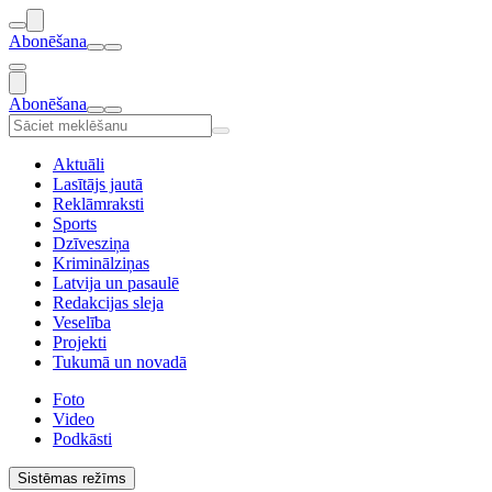
Abonēšana
Abonēšana
Aktuāli
Lasītājs jautā
Reklāmraksti
Sports
Dzīvesziņa
Kriminālziņas
Latvija un pasaulē
Redakcijas sleja
Veselība
Projekti
Tukumā un novadā
Foto
Video
Podkāsti
Sistēmas režīms