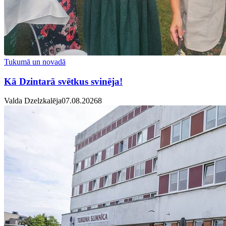
Tukumā un novadā
Kā Dzintarā svētkus svinēja!
Valda Dzelzkalēja
07.08.2026
8