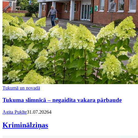
Tukumā un novadā
Tukuma slimnīcā – negaidīta vakara pārbaude
Agita Puķīte
31.07.2026
4
Kriminālziņas