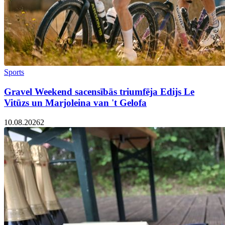
Sports
Gravel Weekend sacensībās triumfēja Edijs Le
Vitūzs un Marjoleina van 't Gelofa
10.08.2026
2