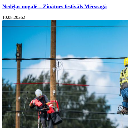
Nedēļas nogalē – Zinātnes festivāls Mērsragā
10.08.2026
2