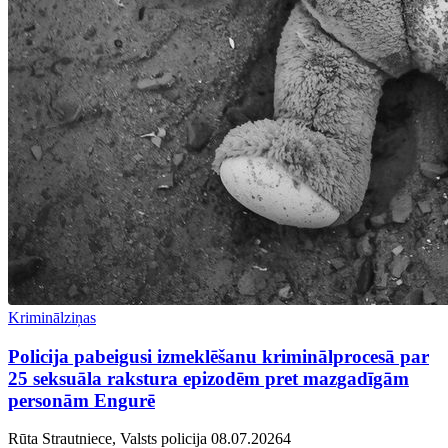
Kriminālziņas
Policija pabeigusi izmeklēšanu kriminālprocesā par
25 seksuāla rakstura epizodēm pret mazgadīgām
personām Engurē
Rūta Strautniece, Valsts policija
08.07.2026
4