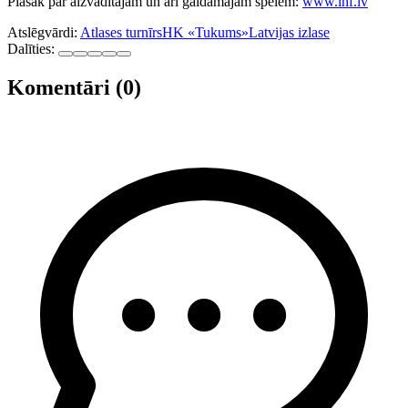
Plašāk par aizvadītājām un arī gaidāmajām spēlēm:
www.lhf.lv
Atslēgvārdi:
Atlases turnīrs
HK «Tukums»
Latvijas izlase
Dalīties:
Komentāri (0)