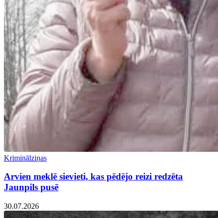
Kriminālziņas
Arvien meklē sievieti, kas pēdējo reizi redzēta
Jaunpils pusē
30.07.2026