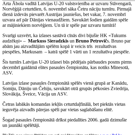
Arta Ābola vadītā Latvijas U-20 valstsvienība ar uzvaru Stāvengarā,
Norvēģijā ceturtdien, 6. novembrī sāka Četru nāciju turnīru. Pirmajā
dienā izdevās pievarēt Austrijas jauniešus, bet vakar, 7. novembrī
uzvara arī pār Dānijas vienaudžiem. Savukārt šodien gaidām spēle
ar mājiniekiem norvēģiem. Un tā ir spēle par uzvaru turnīrā!
Svarīgi uzsvērt, ka izlases sastāvā cīnās divi bijušie HK «Tukums
audzēkņi» –
Markuss Sieradzkis
un
Bruno Petrovič
s. Bruno par
abām jau aizvadītājām spēlēm kopā ir veicis trīs rezultatīvas
piespēles, Markusam – katrā spēlē 1 vārti un 1 rezultatīva piespēle.
Šis turnīrs Latvijas U-20 izlasei būs pēdējais pārbaudes posms pirms
decembrī gaidāmā elites pasaules čempionāta, kas notiks Minesotā,
ASV.
Latvijas izlase pasaules čempionātā spēlēs vienā grupā ar Kanādu,
Somiju, Dāniju un Čehiju, savukārt otrā grupās pēkosies Zviedrija,
Slovākija, Šveice, Vācija un ASV.
Četras labākās komandas iekļūs ceturtdaļfinālā, bet piektās vietas
ieguvēja aizvadīs pārejas spēli par vietas saglabāšanu elitē.
Šogad pasaules čempionātā drīkst piedalīties 2006. gadā dzimušie
un jaunāki spēlētāji.