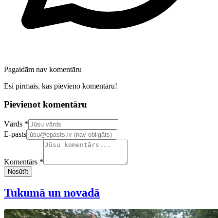
Pagaidām nav komentāru
Esi pirmais, kas pievieno komentāru!
Pievienot komentāru
Confirm your email address
Vārds *
E-pasts
Komentārs *
Nosūtīt
Tukumā un novadā