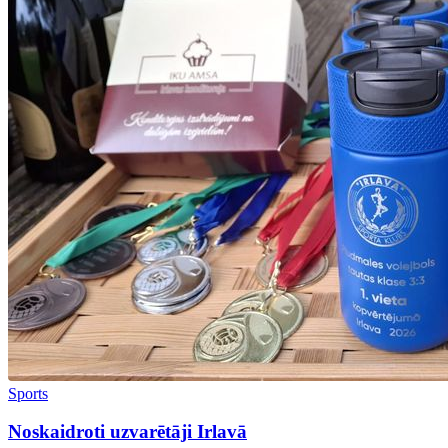
Sports
Noskaidroti uzvarētāji Irlavā