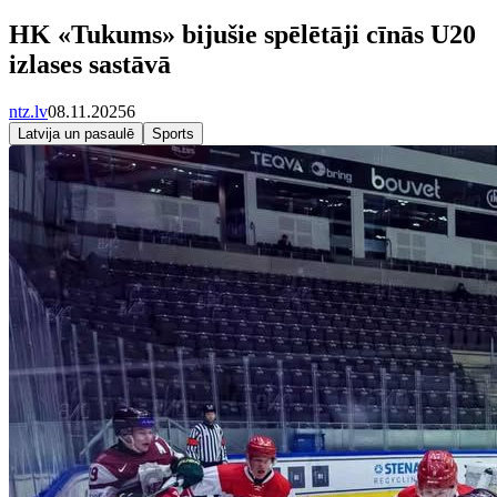
HK «Tukums» bijušie spēlētāji cīnās U20
izlases sastāvā
ntz.lv
08.11.2025
6
Latvija un pasaulē
Sports