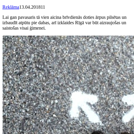
Reklāma
13.04.2018
1
1
Lai gan pavasaris tā vien aicina brīvdienās doties ārpus pilsētas un
izbaudīt atpūtu pie dabas, arī izklaides Rīgā var būt aizraujošas un
saistošas visai ģimenei.