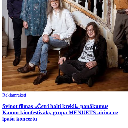
Reklāmraksti
Svinot filmas «Četri balti krekli» panākumus
Kannu kinofestivālā, grupa MENUETS aicina uz
īpašu koncertu