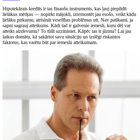
Hipotekārais kredīts ir tas finanšu instruments, kas ļauj piepildīt
lielākus mērķus — nopirkt mājokli, izremontēt jau esošo, veikt kādu
lielāku pirkumu, atrisināt veselības problēmas utt. Nav patīkami, ja
sapni sagrauj atteikums. Kādi tad ir galvenie iemesli, kuru dēļ var
atteikt aizdevumu? To tūlīt uzzināsiet. Kāpēc tas ir jāzina? Lai jau
laikus domātu, kā sakārtot savu situāciju un izslēgt riskantos
faktorus, kas varētu būt par iemeslu atteikumam.