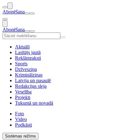
Abonēšana
Abonēšana
Aktuāli
Lasītājs jautā
Reklāmraksti
Sports
Dzīvesziņa
Kriminālziņas
Latvija un pasaulē
Redakcijas sleja
Veselība
Projekti
Tukumā un novadā
Foto
Video
Podkāsti
Sistēmas režīms