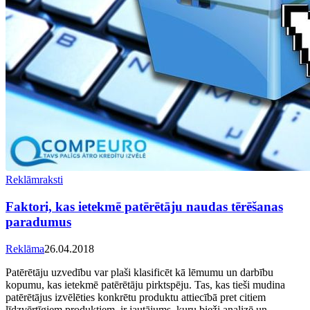
Reklāmraksti
Faktori, kas ietekmē patērētāju naudas tērēšanas
paradumus
Reklāma
26.04.2018
Patērētāju uzvedību var plaši klasificēt kā lēmumu un darbību
kopumu, kas ietekmē patērētāju pirktspēju. Tas, kas tieši mudina
patērētājus izvēlēties konkrētu produktu attiecībā pret citiem
līdzvērtīgiem produktiem, ir jautājums, kuru bieži analizē un