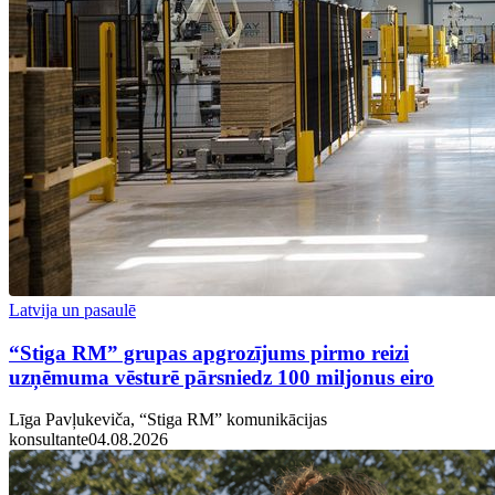
Latvija un pasaulē
“Stiga RM” grupas apgrozījums pirmo reizi
uzņēmuma vēsturē pārsniedz 100 miljonus eiro
Līga Pavļukeviča, “Stiga RM” komunikācijas
konsultante
04.08.2026