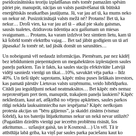
pseidozinātnisku teoriju izplatīšanas mēs tomēr pamazām spēsim
pāriet pie, manuprāt, nācijas un valsts pastāvēšanai tik būtiskā
enerģētiskās neatkarības jautājuma. Jā, var jau arī tā, ka mums neko
un nekur nē. Pusiznīcinātajā valsts mežā nē? Protams! Bet tā, ka
nekur… Droši vien, ka var jau arī tā – atkal pie skalu gaismas,
sausās tualetes, dzidravota ūdentiņa acu gaišumam un miesas
svaigumam… Protams, ka varam izdzīvot bez simtiem lietu, kam tā
kā šobrīd tomēr elektrību vajag… Bet tad jābūt godīgiem un tā arī
jāpasaka! Ja tomēr nē, tad jāsāk domāt un sarunāties…
Un nobeigumā vēl nedaudz informācijas. Piemēram, par nez kādēļ
bez iebildumiem pieņemtajiem un megahektāros izplestajiem saules
paneļu parkiem. Tas ir fakts, ka saules staciju efektivitāte Latvijā
vidēji sasniedz vienīgi un tikai…10%, savukārt vēja parka – līdz
40%. Un tieši tāpēc saprotams, kāpēc mūsu puses lielākais investors,
kas pamatā pārstāv Lietuvas valsts uzņēmumu, veido hibrīdparku.
Citādi jau ieguldījumi nekad neatmaksātos… Bet kāpēc mēs nemaz
neprotestējam pret tiem, manuprāt, trakajiem paneļu laukiem? Kāpēc
nekliedzam, kaut arī, atšķirībā no vējeņu apkārtnes, saules parkos
ritīgi nekāda lauksaimniecība nav iespējama? Kāpēc nerīkojam
protesta akcijas un ”bēru gājienus”, ja skaidri zināms (vismaz
šobrīd), ka tos bateriju litijatkritumus nekur un nekā nevar utilizēt?
(Pagaidām dzirdēts vienīgi par iecerēm problēmu risināt, šos
atkritumus… uzšaujot gaisā, tas ir Kosmosā…) Un vēl. Tā ir
attīstītāja labā griba, ka viņš par saules parka paciešanu kaut ko