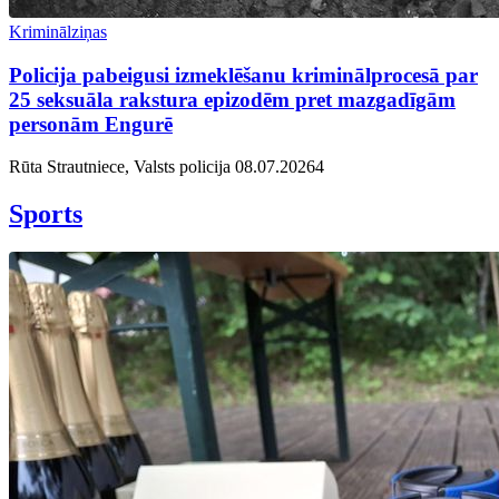
Kriminālziņas
Policija pabeigusi izmeklēšanu kriminālprocesā par
25 seksuāla rakstura epizodēm pret mazgadīgām
personām Engurē
Rūta Strautniece, Valsts policija
08.07.2026
4
Sports