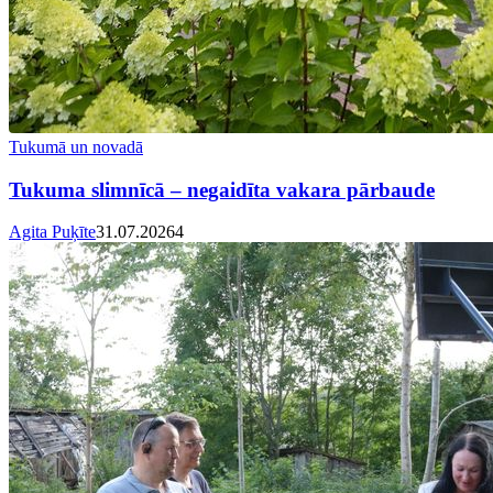
Tukumā un novadā
Tukuma slimnīcā – negaidīta vakara pārbaude
Agita Puķīte
31.07.2026
4