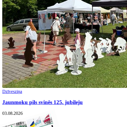
Dzīvesziņa
Jaunmoku pils svinēs 125. jubileju
03.08.2026