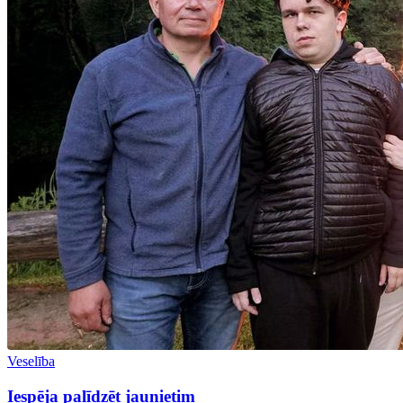
Veselība
Iespēja palīdzēt jaunietim