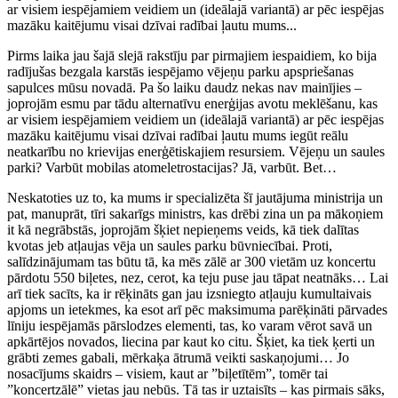
ar visiem iespējamiem veidiem un (ideālajā variantā) ar pēc iespējas
mazāku kaitējumu visai dzīvai radībai ļautu mums...
Pirms laika jau šajā slejā rakstīju par pirmajiem iespaidiem, ko bija
radījušas bezgala karstās iespējamo vējeņu parku apspriešanas
sapulces mūsu novadā. Pa šo laiku daudz nekas nav mainījies –
joprojām esmu par tādu alternatīvu enerģijas avotu meklēšanu, kas
ar visiem iespējamiem veidiem un (ideālajā variantā) ar pēc iespējas
mazāku kaitējumu visai dzīvai radībai ļautu mums iegūt reālu
neatkarību no krievijas enerģētiskajiem resursiem. Vējeņu un saules
parki? Varbūt mobilas atomeletrostacijas? Jā, varbūt. Bet…
Neskatoties uz to, ka mums ir specializēta šī jautājuma ministrija un
pat, manuprāt, tīri sakarīgs ministrs, kas drēbi zina un pa mākoņiem
it kā negrābstās, joprojām šķiet nepieņems veids, kā tiek dalītas
kvotas jeb atļaujas vēja un saules parku būvniecībai. Proti,
salīdzinājumam tas būtu tā, ka mēs zālē ar 300 vietām uz koncertu
pārdotu 550 biļetes, nez, cerot, ka teju puse jau tāpat neatnāks… Lai
arī tiek sacīts, ka ir rēķināts gan jau izsniegto atļauju kumultaivais
apjoms un ietekmes, ka esot arī pēc maksimuma parēķināti pārvades
līniju iespējamās pārslodzes elementi, tas, ko varam vērot savā un
apkārtējos novados, liecina par kaut ko citu. Šķiet, ka tiek ķerti un
grābti zemes gabali, mērkaķa ātrumā veikti saskaņojumi… Jo
nosacījums skaidrs – visiem, kaut ar ”biļetītēm”, tomēr tai
”koncertzālē” vietas jau nebūs. Tā tas ir uztaisīts – kas pirmais sāks,