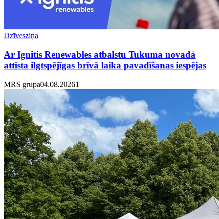
Dzīvesziņa
Ar Ignitis Renewables atbalstu Tukuma novadā
attīsta ilgtspējīgas brīvā laika pavadīšanas iespējas
MRS grupa
04.08.2026
1