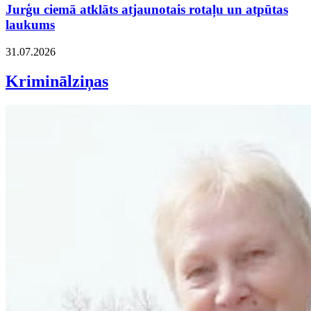
Jurģu ciemā atklāts atjaunotais rotaļu un atpūtas
laukums
31.07.2026
Kriminālziņas