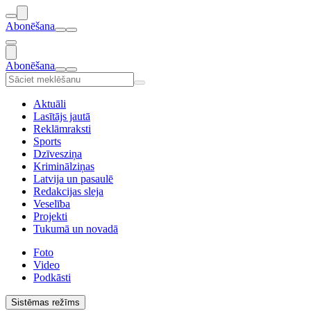
Abonēšana
Abonēšana
Aktuāli
Lasītājs jautā
Reklāmraksti
Sports
Dzīvesziņa
Kriminālziņas
Latvija un pasaulē
Redakcijas sleja
Veselība
Projekti
Tukumā un novadā
Foto
Video
Podkāsti
Sistēmas režīms