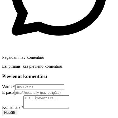
Pagaidām nav komentāru
Esi pirmais, kas pievieno komentāru!
Pievienot komentāru
Confirm your email address
Vārds *
E-pasts
Komentārs *
Nosūtīt