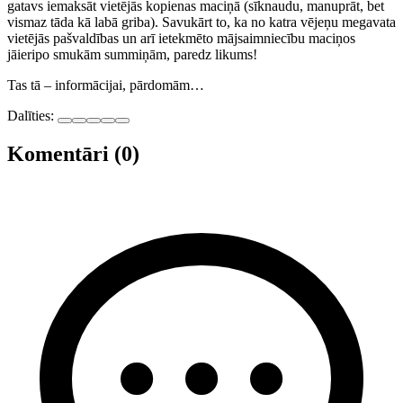
gatavs iemaksāt vietējās kopienas maciņā (sīknaudu, manuprāt, bet
vismaz tāda kā labā griba). Savukārt to, ka no katra vējeņu megavata
vietējās pašvaldības un arī ietekmēto mājsaimniecību maciņos
jāieripo smukām summiņām, paredz likums!
Tas tā – informācijai, pārdomām…
Dalīties:
Komentāri (0)