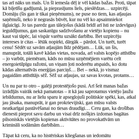
tas arī nāks un mals. Un šī iemesla dēļ ir vēl kādas bažas. Proti, tāpat
kā biļetīšu gadījumā, ja pieprasījums liels, pieslēdzas… uzpircēji.
Domāju (šis gan ir tikai pieņēmums), ne puse no tiem, kas atļaujas
saņēmuši, neko ir negrasās būvēt, kur nu vēl ko apsaimniekot
ilglaicīgi. Jo tas paredz gan tālejošus (kādā brīdī arī īsti ne izdevīgus)
ieguldījumus, gan saskanīgu sadzīvošanu ar vietējo kopienu – nu
kaut vai tāpēc, lai vispār varētu uzsākt darbību. Bet uzpircēju
intereses ir citas – lētāk nopirkt, dārgāk – pārdot. Un turēt, turēt
cenu! Sēdēt uz savām atļaujām līdz pēdējam… Lūk, un šis,
manuprāt, totāli kavē kādas vietas, novada, arī valsts kopējo attīstību
– jo varbūt, piemēram, kāds no mūsu uzņēmējiem varētu celt
energoietilpīgu ražotni, un viņam ļoti noderētu atspaids, ko dotu
kādas alternatīvās enerģijas parciņš… Bet – nekā, jo vismaz
pagaidām attīstītājs sēž. Sēž uz atļaujas, uz savas kvotas, protams…
Un nu par to otro – galēji protestējošo pusi. Arī šeit manas bažas
izrādījās vairāk nekā pamatotas – it kā jau saprotamus vietējo ļaužu
iebildumus, nu ar lielu sparu ir apseglojuši politiskie spēki, kas, atkal
jau jāsaka, manuprāt, ir gan prokrievijiski, gan mūsu valsts
neatkarīgai pastāvēšanai no tiesas draudīgi… Ceru gan, ka drošības
dienesti pieprot savu darbu un visai drīz nošķirs izdomas bagātas
pilsoniskās vietējās kopienas aktivitātes no provokatīvām un
krimināli sodāmām darbībām…
Tāpat kā ceru, ka no histēriskas kliegšanas un iedomātu