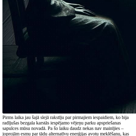
Pirms laika jau šajā slejā rakstīju par pirmajiem iespaidiem, ko bija
radījušas bezgala karstās iespējamo vējeņu parku apspriešanas
sapulces mūsu novadā. Pa šo laiku daudz nekas nav mainījies –
joprojām esmu par tādu alternatīvu enerģijas avotu meklēšanu, kas