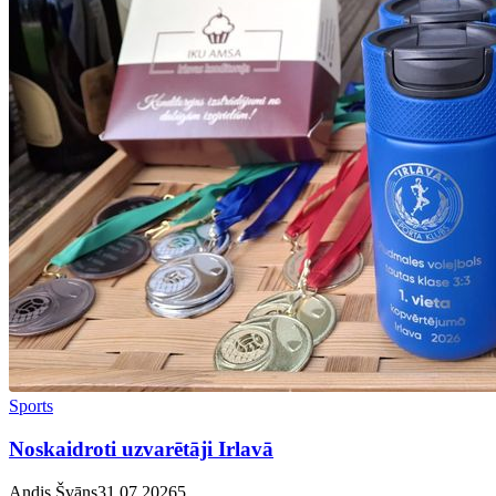
Sports
Noskaidroti uzvarētāji Irlavā
Andis Švāns
31.07.2026
5