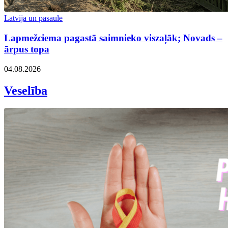
Latvija un pasaulē
Lapmežciema pagastā saimnieko viszaļāk; Novads –
ārpus topa
04.08.2026
Veselība