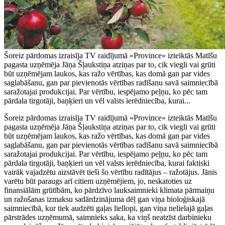
Šoreiz pārdomas izraisīja TV raidījumā «Province» izteiktās Matīšu
pagasta uzņēmēja Jāņa Šļaukstiņa atziņas par to, cik viegli vai grūti
būt uzņēmējam laukos, kas ražo vērtības, kas domā gan par vides
saglabāšanu, gan par pievienotās vērtības radīšanu savā saimniecībā
saražotajai produkcijai. Par vērtību, iespējamo peļņu, ko pēc tam
pārdala tirgotāji, baņķieri un vēl valsts ierēdniecība, kurai...
Šoreiz pārdomas izraisīja TV raidījumā «Province» izteiktās Matīšu
pagasta uzņēmēja Jāņa Šļaukstiņa atziņas par to, cik viegli vai grūti
būt uzņēmējam laukos, kas ražo vērtības, kas domā gan par vides
saglabāšanu, gan par pievienotās vērtības radīšanu savā saimniecībā
saražotajai produkcijai. Par vērtību, iespējamo peļņu, ko pēc tam
pārdala tirgotāji, baņķieri un vēl valsts ierēdniecība, kurai faktiski
vairāk vajadzētu aizstāvēt tieši šo vērtību radītājus – ražotājus. Jānis
varētu būt paraugs arī citiem uzņēmējiem, jo, neskatoties uz
finansiālām grūtībām, ko pārdzīvo lauksaimnieki klimata pārmaiņu
un ražošanas izmaksu sadārdzinājuma dēļ gan viņa bioloģiskajā
saimniecībā, kur tiek audzēti gaļas liellopi, gan viņa nelielajā gaļas
pārstrādes uzņēmumā, saimnieks saka, ka viņš neatzīst darbinieku