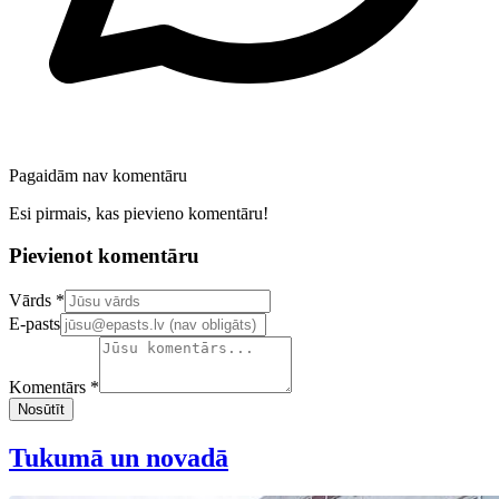
Pagaidām nav komentāru
Esi pirmais, kas pievieno komentāru!
Pievienot komentāru
Confirm your email address
Vārds *
E-pasts
Komentārs *
Nosūtīt
Tukumā un novadā