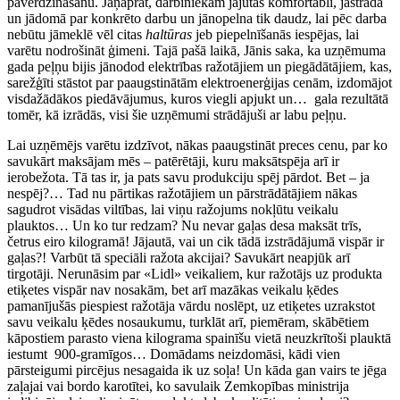
paverdzināšanu. Jāņaprāt, darbiniekam jājūtas komfortabli, jāstrādā
un jādomā par konkrēto darbu un jānopelna tik daudz, lai pēc darba
nebūtu jāmeklē vēl citas
haltūras
jeb piepelnīšanās iespējas, lai
varētu nodrošināt ģimeni. Tajā pašā laikā, Jānis saka, ka uzņēmuma
gada peļņu bijis jānodod elektrības ražotājiem un piegādātājiem, kas,
sarežģīti stāstot par paaugstinātām elektroenerģijas cenām, izdomājot
visdažādākos piedāvājumus, kuros viegli apjukt un… gala rezultātā
tomēr, kā izrādās, visi šie uzņēmumi strādājuši ar labu peļņu.
Lai uzņēmējs varētu izdzīvot, nākas paaugstināt preces cenu, par ko
savukārt maksājam mēs – patērētāji, kuru maksātspēja arī ir
ierobežota. Tā tas ir, ja pats savu produkciju spēj pārdot. Bet – ja
nespēj?… Tad nu pārtikas ražotājiem un pārstrādātājiem nākas
sagudrot visādas viltības, lai viņu ražojums nokļūtu veikalu
plauktos… Un ko tur redzam? Nu nevar gaļas desa maksāt trīs,
četrus eiro kilogramā! Jājautā, vai un cik tādā izstrādājumā vispār ir
gaļas?! Varbūt tā speciāli ražota akcijai? Savukārt neapjūk arī
tirgotāji. Nerunāsim par «Lidl» veikaliem, kur ražotājs uz produkta
etiķetes vispār nav nosakām, bet arī mazākas veikalu ķēdes
pamanījušās piespiest ražotāja vārdu noslēpt, uz etiķetes uzrakstot
savu veikalu ķēdes nosaukumu, turklāt arī, piemēram, skābētiem
kāpostiem parasto viena kilograma spainīšu vietā neuzkrītoši plauktā
iestumt 900-gramīgos… Domādams neizdomāsi, kādi vien
pārsteigumi pircējus nesagaida ik uz soļa! Un kāda gan vairs te jēga
zaļajai vai bordo karotītei, ko savulaik Zemkopības ministrija