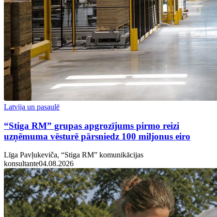
Latvija un pasaulē
“Stiga RM” grupas apgrozījums pirmo reizi
uzņēmuma vēsturē pārsniedz 100 miljonus eiro
Līga Pavļukeviča, “Stiga RM” komunikācijas
konsultante
04.08.2026