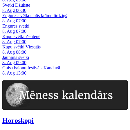
Svētki Džūkstē
8. Aug 06:30
Engures svētkos būs krāmu tirdziņš
8. Aug 07:00
Engures svētki
8. Aug 07:00
Kapu svētki Zentenē
8. Aug 07:00
Kapu svētki Viesatās
8. Aug 08:00
Jaunpils svētki
8. Aug 09:00
Gaisa balonu festivāls Kandavā
8. Aug 13:00
Horoskopi