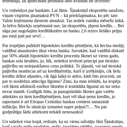
iedibināja, lai apliecinātu produkta labo kvalitāti un izcelsmi?
Un visbeidzot par bankām. Lai Jānis Šļaukstiņš eksportētu saražoto,
viņam vispirms jāsamaksā PVN – kā priekšapmaksa, ko pēc tam
Valsts Ieņēmumu dienests atmaksā. Tas notiek vairāku mēnešu laikā.
Ja brīvu līdzekļu uzņēmumā nav, lai eksportētu, jāņem kredīts… Bet
sāga par augošajām kredītlikmēm un banku 2,6 reizes lielāko peļņu
jau runā pati par sevi!…
Par iespējām palīdzēt hipotekāro kredītu ņēmējiem, kā liecina mediji,
valdībai atsaukusies tikai viena banka. Savukārt, kad valdībā diskutē
par 50% atlaidi hipotekāro kredītu procentu likmei uz vienu gadu,
bankas sola tiesāties, jo, lūk, netiekot ievēroti principi par tiesisko
paļāvību un neiejaukšanos cenu politikā. Te jājautā, vai tad tiesiskā
paļāvība neattiecas arī uz kredītņēmēju, kurš ir izrēķinājis, cik lielu
kredītu drīkst atļauties, cik ilgā laikā to atdos, kādi būs procenti, un
par to noslēdzis attiecīgu līgumu? Zinu, ka man iebildīs, ka iespēja
celt likmi atbilstoši euribor likmēm ir iestrādāta līgumā un tur neko
nevar mainīt. Godīgāk būtu, ja paaugstinātās likmes gan varētu
attiekties uz tiem kredītņēmējiem, kuri vēl tikai ņems kredītu, jo
saprotami ir arī Eiropas Centrālas bankas centieni samazināt
inflāciju. Bet šo situāciju izmantot super peļņai?!… Nu par
godprātīgu šādu attieksmi nekādi nenosauksi!
Un saliekot visu kopā, redzam, ka uz vienu ražotāju Jāni Šļaukstiņu,
kurš saražo reālu produktu, reālu, taustāmu vērtību, uzaugusi vesela