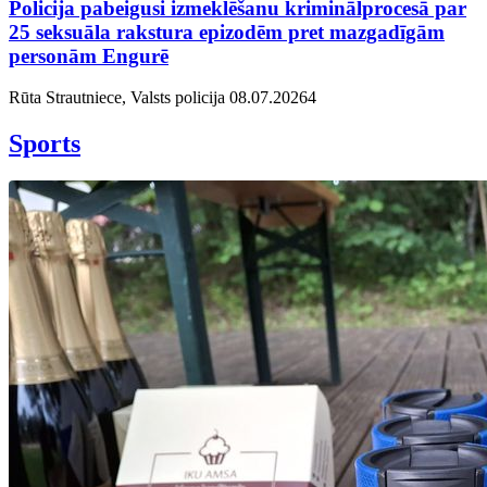
Policija pabeigusi izmeklēšanu kriminālprocesā par
25 seksuāla rakstura epizodēm pret mazgadīgām
personām Engurē
Rūta Strautniece, Valsts policija
08.07.2026
4
Sports