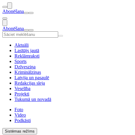
Abonēšana
Abonēšana
Aktuāli
Lasītājs jautā
Reklāmraksti
Sports
Dzīvesziņa
Kriminālziņas
Latvija un pasaulē
Redakcijas sleja
Veselība
Projekti
Tukumā un novadā
Foto
Video
Podkāsti
Sistēmas režīms