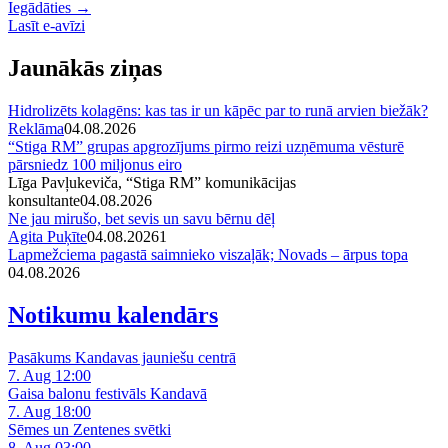
Iegādāties →
Lasīt e-avīzi
Jaunākās ziņas
Hidrolizēts kolagēns: kas tas ir un kāpēc par to runā arvien biežāk?
Reklāma
04.08.2026
“Stiga RM” grupas apgrozījums pirmo reizi uzņēmuma vēsturē
pārsniedz 100 miljonus eiro
Līga Pavļukeviča, “Stiga RM” komunikācijas
konsultante
04.08.2026
Ne jau mirušo, bet sevis un savu bērnu dēļ
Agita Puķīte
04.08.2026
1
Lapmežciema pagastā saimnieko viszaļāk; Novads – ārpus topa
04.08.2026
Notikumu kalendārs
Pasākums Kandavas jauniešu centrā
7. Aug 12:00
Gaisa balonu festivāls Kandavā
7. Aug 18:00
Sēmes un Zentenes svētki
8. Aug 03:00