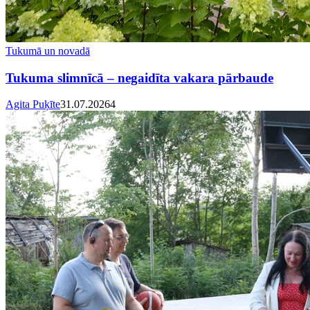
Tukumā un novadā
Tukuma slimnīcā – negaidīta vakara pārbaude
Agita Puķīte
31.07.2026
4