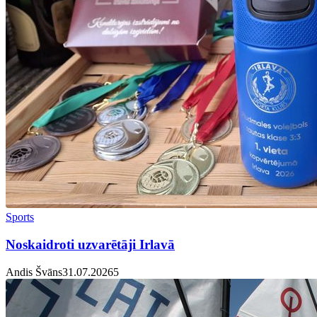
Sports
Noskaidroti uzvarētāji Irlavā
Andis Švāns
31.07.2026
5