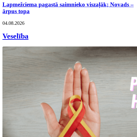
Lapmežciema pagastā saimnieko viszaļāk; Novads –
ārpus topa
04.08.2026
Veselība