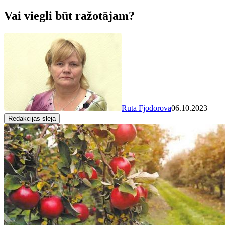
Vai viegli būt ražotājam?
Rūta Fjodorova
06.10.2023
Redakcijas sleja