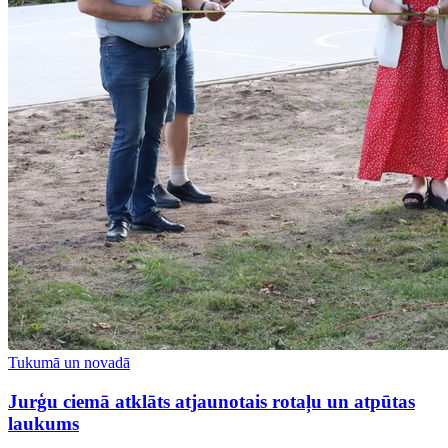
Tukumā un novadā
Jurģu ciemā atklāts atjaunotais rotaļu un atpūtas
laukums