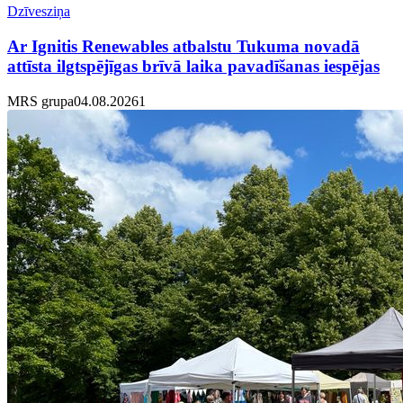
Dzīvesziņa
Ar Ignitis Renewables atbalstu Tukuma novadā
attīsta ilgtspējīgas brīvā laika pavadīšanas iespējas
MRS grupa
04.08.2026
1