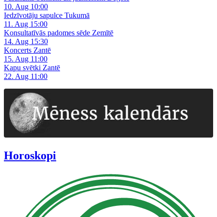
10. Aug 10:00
Iedzīvotāju sapulce Tukumā
11. Aug 15:00
Konsultatīvās padomes sēde Zemītē
14. Aug 15:30
Koncerts Zantē
15. Aug 11:00
Kapu svētki Zantē
22. Aug 11:00
Horoskopi