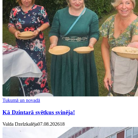
Tukumā un novadā
Kā Dzintarā svētkus svinēja!
Valda Dzelzkalēja
07.08.2026
1
8