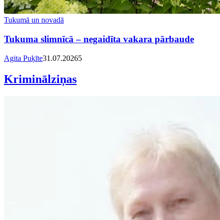
Tukumā un novadā
Tukuma slimnīcā – negaidīta vakara pārbaude
Agita Puķīte
31.07.2026
5
Kriminālziņas