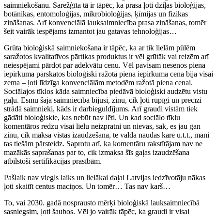
saimniekošanu. Sarežģīta tā ir tāpēc, ka prasa ļoti dziļas bioloģijas,
botānikas, entomoloģijas, mikrobioloģijas, ķīmijas un fizikas
zināšanas. Arī konvenciālā lauksaimniecība prasa zināšanas, tomēr
šeit vairāk iespējams izmantot jau gatavas tehnoloģijas…
Grūta bioloģiskā saimniekošana ir tāpēc, ka ar tik lielām pūlēm
saražotos kvalitatīvos pārtikas produktus ir vēl grūtāk vai reizēm arī
neiespējami pārdot par adekvātu cenu. Vēl pavisam nesenos piena
iepirkuma pārskatos bioloģiski ražotā piena iepirkuma cena bija visai
zema – ļoti līdzīga konvenciālām metodēm ražotā piena cenai.
Sociālajos tīklos kāda saimniecība piedāvā bioloģiski audzētu vistu
gaļu. Esmu šajā saimniecībā bijusi, zinu, cik ļoti rūpīgi un precīzi
strādā saimnieki, kāds ir darbieguldījums. Arī graudi vistām tiek
gādāti bioloģiskie, kas nebūt nav lēti. Un kad sociālo tīklu
komentāros redzu visai lielu neizpratni un nievas, sak, es jau gan
zinu, cik maksā vistas izaudzēšana, te valda naudas kāre u.t.t., mani
tas tiešām pārsteidz. Saprotu arī, ka komentāru rakstītājam nav ne
mazākās saprašanas par to, cik izmaksa šīs gaļas izaudzēšana
atbilstoši sertifikācijas prasībām.
Pašlaik nav viegls laiks un lielākai daļai Latvijas iedzīvotāju nākas
ļoti skaitīt centus maciņos. Un tomēr… Tas nav karš…
To, vai 2030. gadā nosprausto mērķi bioloģiskā lauksaimniecībā
sasniegsim, ļoti šaubos. Vēl jo vairāk tāpēc, ka graudi ir visai