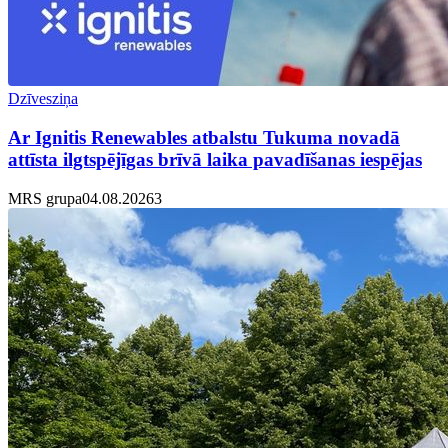
Dzīvesziņa
Ar Ignitis Renewables atbalstu Tukuma novadā
attīsta ilgtspējīgas brīvā laika pavadīšanas iespējas
MRS grupa
04.08.2026
3