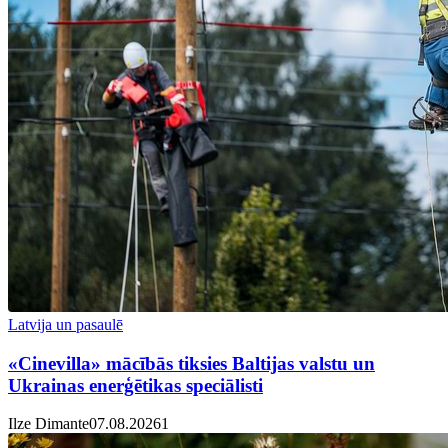
Latvija un pasaulē
«Cinevilla» mācībās tiksies Baltijas valstu un
Ukrainas enerģētikas speciālisti
Ilze Dimante
07.08.2026
1