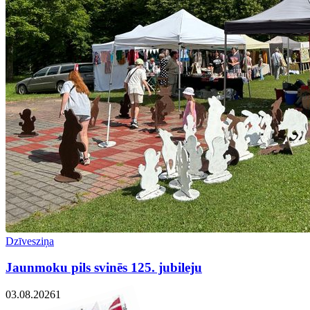
Dzīvesziņa
Jaunmoku pils svinēs 125. jubileju
03.08.2026
1