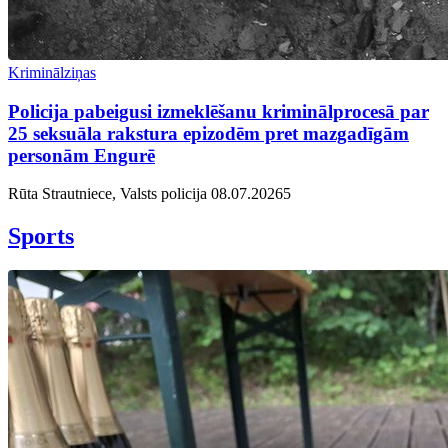
Kriminālziņas
Policija pabeigusi izmeklēšanu kriminālprocesā par
25 seksuāla rakstura epizodēm pret mazgadīgām
personām Engurē
Rūta Strautniece, Valsts policija
08.07.2026
5
Sports