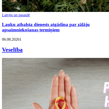
Latvija un pasaulē
Lauku atbalsta dienests atgādina par zālāju
apsaimniekošanas termiņiem
06.08.2026
1
Veselība