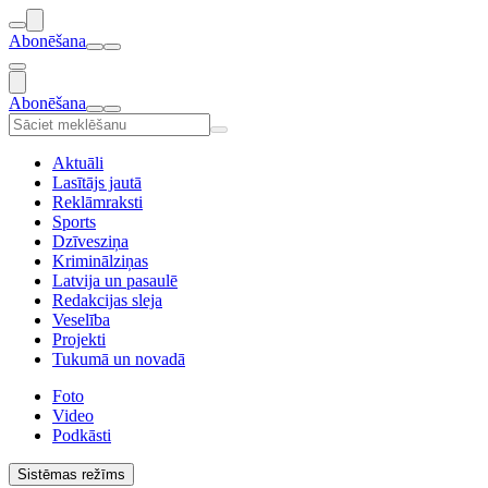
Abonēšana
Abonēšana
Aktuāli
Lasītājs jautā
Reklāmraksti
Sports
Dzīvesziņa
Kriminālziņas
Latvija un pasaulē
Redakcijas sleja
Veselība
Projekti
Tukumā un novadā
Foto
Video
Podkāsti
Sistēmas režīms