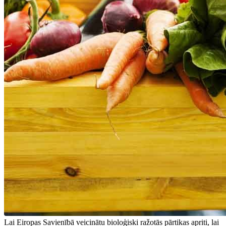
Lai Eiropas Savienībā veicinātu bioloģiski ražotās pārtikas apriti, lai