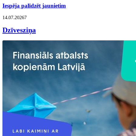
Iespēja palīdzēt jaunietim
14.07.2026
7
Dzīvesziņa