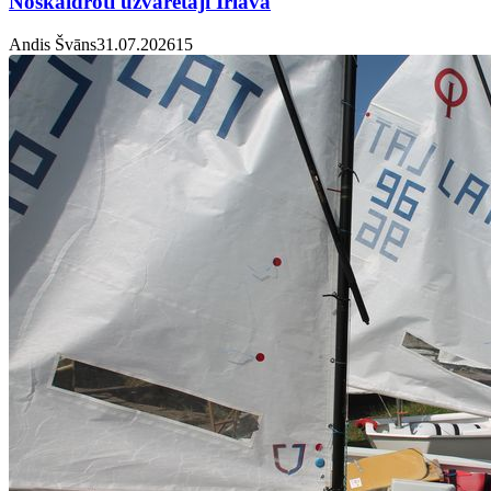
Noskaidroti uzvarētāji Irlavā
Andis Švāns
31.07.2026
1
5