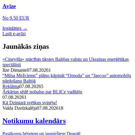
Avīze
No 9.50 EUR
Iegādāties →
Lasīt e-avīzi
Jaunākās ziņas
«Cinevilla» mācībās tiksies Baltijas valstu un Ukrainas enerģētikas
speciālisti
Ilze Dimante
07.08.2026
1
“Mūsa Mežciems” plāno kāpināt “Omoda” un “Jaecoo” automobiļu
pārdošanu Baltijā
Reklāma
07.08.2026
5
Ārkārtas sēdē nobalso par BLICe vadītāju
07.08.2026
1
Kā Dzintarā svētkus svinēja!
Valda Dzelzkalēja
07.08.2026
1
8
Notikumu kalendārs
Pasākums bērniem un jauniešiem Degolē