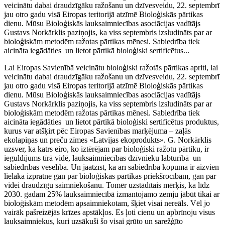
veicinātu dabai draudzīgāku ražošanu un dzīvesveidu, 22. septembrī
jau otro gadu visā Eiropas teritorijā atzīmē Bioloģiskās pārtikas
dienu. Mūsu Bioloģiskās lauksaimniecības asociācijas vadītājs
Gustavs Norkārklis paziņojis, ka viss septembris izsludināts par ar
bioloģiskām metodēm ražotas pārtikas mēnesi. Sabiedrība tiek
aicināta iegādāties un lietot pārtikā bioloģiski sertificētus...
Lai Eiropas Savienībā veicinātu bioloģiski ražotās pārtikas apriti, lai
veicinātu dabai draudzīgāku ražošanu un dzīvesveidu, 22. septembrī
jau otro gadu visā Eiropas teritorijā atzīmē Bioloģiskās pārtikas
dienu. Mūsu Bioloģiskās lauksaimniecības asociācijas vadītājs
Gustavs Norkārklis paziņojis, ka viss septembris izsludināts par ar
bioloģiskām metodēm ražotas pārtikas mēnesi. Sabiedrība tiek
aicināta iegādāties un lietot pārtikā bioloģiski sertificētus produktus,
kurus var atšķirt pēc Eiropas Savienības marķējuma – zaļās
ekolapiņas un preču zīmes «Latvijas ekoprodukts». G. Norkārklis
uzsver, ka katrs eiro, ko iztērējam par bioloģiski ražotu pārtiku, ir
ieguldījums tīrā vidē, lauksaimniecības dzīvnieku labturībā un
sabiedrības veselībā. Un jāatzīst, ka arī sabiedrībā kopumā ir aizvien
lielāka izpratne gan par bioloģiskās pārtikas priekšrocībām, gan par
videi draudzīgu saimniekošanu. Tomēr uzstādītais mērķis, ka līdz
2030. gadam 25% lauksaimniecībā izmantojamo zemju jābūt tikai ar
bioloģiskām metodēm apsaimniekotam, šķiet visai nereāls. Vēl jo
vairāk pašreizējās krīzes apstākļos. Es ļoti cienu un apbrīnoju visus
lauksaimniekus, kuri uzsākuši šo visai grūto un sarežģīto