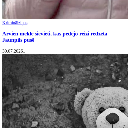
Kriminālziņas
Arvien meklē sievieti, kas pēdējo reizi redzēta
Jaunpils pusē
30.07.2026
1