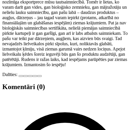
nozīmīga eksportprece mūsu tautsaimniecībā. Tomēr ir lietas, ko
varam darīt gan vides, gan bioloģisko zemnieku, gan mājražotāju un
nelielu lauku saimniecību, gan pašu labā – daudzus produktus –
augļus, dārzeņus – jau tagad varam iepirkt (protams, atkarībā no
finansiālajām un glabāšanas iespējām) ziemas krājumiem. Pat ja nav
bioloģiskās saimniecības sertifikāta, nelielā piemājas saimniecībā
pirktie kartupeļi ir gan garšīgi, gan arī ir labs atbalsts saimniekam. To
pašu var teikt par dārzeņiem, augļiem, kas aizvien būs svaigi. Tad
nevajadzēs lielveikalos pirkt sīpolus, kuri, noliktavās glabāti,
izmantojot ķīmiju, visā ziemas garumā vairs nedzen lociņus. Apejot
lielveikalu ķēdes šoreiz ieguvēji būs gan šo produktu audzētāji, gan
patērētāji. Rudens ir ražas laiks, kad iespējams parūpēties par ziemas
krājumiem. Izmantosim šo iespēju!
Dalīties:
Komentāri (0)