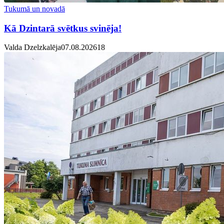
Tukumā un novadā
Kā Dzintarā svētkus svinēja!
Valda Dzelzkalēja
07.08.2026
1
8