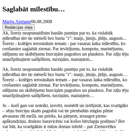
Saglabāt mīlestību…
Marija Anmane
06.08.2008
Redakcijas sleja
Ak, šoreiz neapsmaidīsim banālo pantiņu par to, ka vislabāk
mīlestībai der tie mēneši bez burta "r": maijs, jūnijs, jūlijs, augusts...
Šoreiz - kolēģes ierosinātais temats - par vasaras laika mīlestību, ko
cenšamies saglabāt ziemai. Par ievārījumu, kompotu, marinējumu,
sālījumu un skābējumu burciņām pagrabos un plauktos. Par zāļu tēju
smaržpilnajiem saišķīšiem, turziņām, maisiņiem...
Ak, šoreiz neapsmaidīsim banālo pantiņu par to, ka vislabāk
mīlestībai der tie mēneši bez burta "r": maijs, jūnijs, jūlijs, augusts…
Šoreiz – kolēģes ierosinātais temats – par vasaras laika mīlestību, ko
cenšamies saglabāt ziemai. Par ievārījumu, kompotu, marinējumu,
sālījumu un skābējumu burciņām pagrabos un plauktos. Par zāļu tēju
smaržpilnajiem saišķīšiem, turziņām, maisiņiem…
Jo – kurš gan var noteikt, izsvērt, nomērīt un izrēķināt, kas svarīgāks
– sēņu burciņu skaits pagrabā vai tie pienbaltās miglas pilnie
atvasaras rīti mežā, tas prieks, ka pārņem, ieraugot pirmo
apškundziņu, drukno baravicēnu vai košos bērzlapju podiņus? Bet
var būt, ka svarīgākās ir mūsu domas tobrīd – par Ziemsvētku