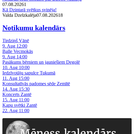
07.08.2026
1
Kā Dzintarā svētkus svinēja!
Valda Dzelzkalēja
07.08.2026
1
8
Notikumu kalendārs
Tirdziņš Vānē
9. Aug 12:00
Balle Vecmokās
9. Aug 14:00
Pasākums bērniem un jauniešiem Degolē
10. Aug 10:00
Iedzīvotāju sapulce Tukumā
11. Aug 15:00
Konsultatīvās padomes sēde Zemītē
14. Aug 15:30
Koncerts Zantē
15. Aug 11:00
Kapu svētki Zantē
22. Aug 11:00