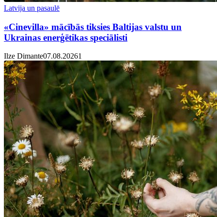
Latvija un pasaulē
«Cinevilla» mācībās tiksies Baltijas valstu un
Ukrainas enerģētikas speciālisti
Ilze Dimante
07.08.2026
1