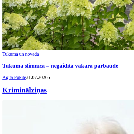
Tukumā un novadā
Tukuma slimnīcā – negaidīta vakara pārbaude
Agita Puķīte
31.07.2026
5
Kriminālziņas