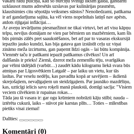
vakaru radu pulciņā, kad šo burciņu svinīgi liksim galdā, gandarīti
uzklausot mums adresētās uzslavas par kulinārijas prasmēm,
klausīsimies citu sēņotāju veiksmes stāstos? Nenoliedzami, patīkama
ir arī gandarījuma sajūta, ka vēl viens nopelnītais latiņš nav apēsts,
atdots rijīgajai inflācijai…
Ar aveņu ievārījumu piesmaržinot ne tikai virtuvi, bet arī visu kāpņu
telpu, neviļus domājam ne vien par bērniem un mazbērniem, kam šīs
būs pirmās zālēs pret saaukstēšanos, bet arī par to vasaras ekskursijā
iepazīto jauko kundzi, kas bija gatava gan izstāstīt ceļu uz viņai
zināmo meža izcirtumu, gan paņemt līdzi ogās – lai būtu kompānija.
Vienmēr taču ir patīkami iepazīt patīkamus cilvēkus! Un arī
dalīšanās ir prieks! Ziemā, dzerot meža zemenīšu tēju, svarīgākas
par vēlmi tādējādi (varbūt…) zaudēt kādu kilogramu liekā svara būs
atmiņas par Līgosvētkiem Latgalē – par laiku un vietu, kur tās
lasītas. Par veselu nedēļu, kas pavadīta kopā ar savējiem – ikdienā
skrejošajiem, nevaļīgajiem un steidzīgajiem. Par jaunāko mazdēliņu,
kas, uzticīgi ielicis savu roķeli manā plaukstā, domīgi sacīja: "Visiem
veciem cilvēkiem ir rupainas rokas…
Tāda jau tā vasara ir: gar ogu krūmiem nobrāzti kāju stilbi; nauda –
iztērēta cukurā, laiks – stāvot pie karstas plīts… Toties – mīlestības
pietiks visai ziemai!
Dalīties:
Komentāri (0)