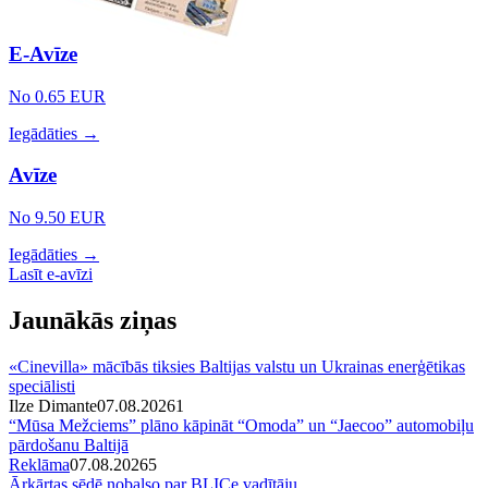
E-Avīze
No 0.65 EUR
Iegādāties →
Avīze
No 9.50 EUR
Iegādāties →
Lasīt e-avīzi
Jaunākās ziņas
«Cinevilla» mācībās tiksies Baltijas valstu un Ukrainas enerģētikas
speciālisti
Ilze Dimante
07.08.2026
1
“Mūsa Mežciems” plāno kāpināt “Omoda” un “Jaecoo” automobiļu
pārdošanu Baltijā
Reklāma
07.08.2026
5
Ārkārtas sēdē nobalso par BLICe vadītāju