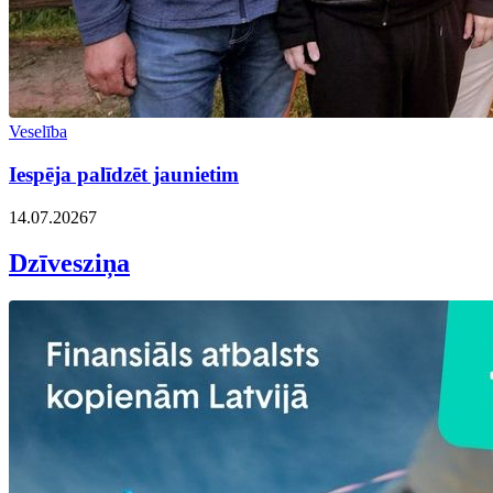
Veselība
Iespēja palīdzēt jaunietim
14.07.2026
7
Dzīvesziņa