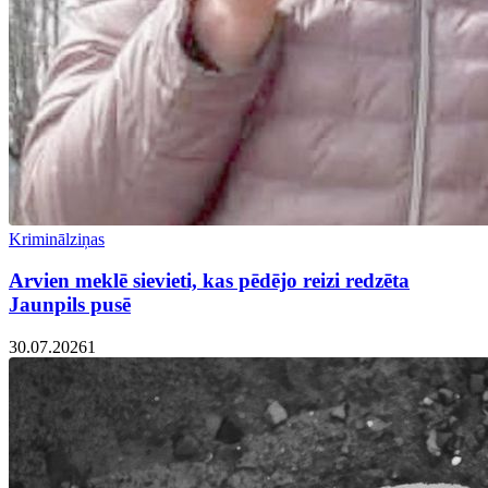
Kriminālziņas
Arvien meklē sievieti, kas pēdējo reizi redzēta
Jaunpils pusē
30.07.2026
1