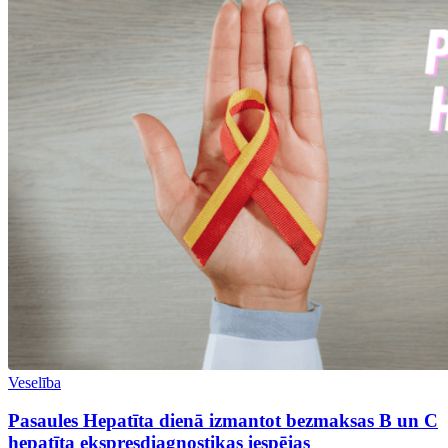
Veselība
Pasaules Hepatīta dienā izmantot bezmaksas B un C
hepatīta ekspresdiagnostikas iespējas