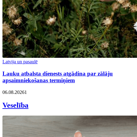
Latvija un pasaulē
Lauku atbalsta dienests atgādina par zālāju
apsaimniekošanas termiņiem
06.08.2026
1
Veselība