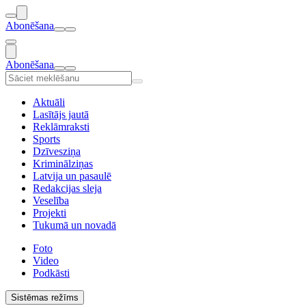
Abonēšana
Abonēšana
Aktuāli
Lasītājs jautā
Reklāmraksti
Sports
Dzīvesziņa
Kriminālziņas
Latvija un pasaulē
Redakcijas sleja
Veselība
Projekti
Tukumā un novadā
Foto
Video
Podkāsti
Sistēmas režīms