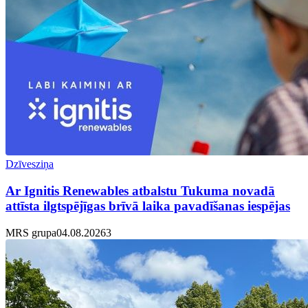
Dzīvesziņa
Ar Ignitis Renewables atbalstu Tukuma novadā
attīsta ilgtspējīgas brīvā laika pavadīšanas iespējas
MRS grupa
04.08.2026
3