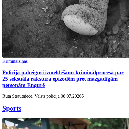
Kriminālziņas
Policija pabeigusi izmeklēšanu kriminālprocesā par
25 seksuāla rakstura epizodēm pret mazgadīgām
personām Engurē
Rūta Strautniece, Valsts policija
08.07.2026
5
Sports