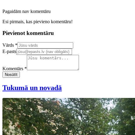
Pagaidām nav komentāru
Esi pirmais, kas pievieno komentāru!
Pievienot komentāru
Confirm your email address
Vārds *
E-pasts
Komentārs *
Nosūtīt
Tukumā un novadā