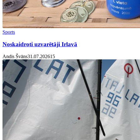
Sports
Noskaidroti uzvarētāji Irlavā
Andis Švāns
31.07.2026
1
5