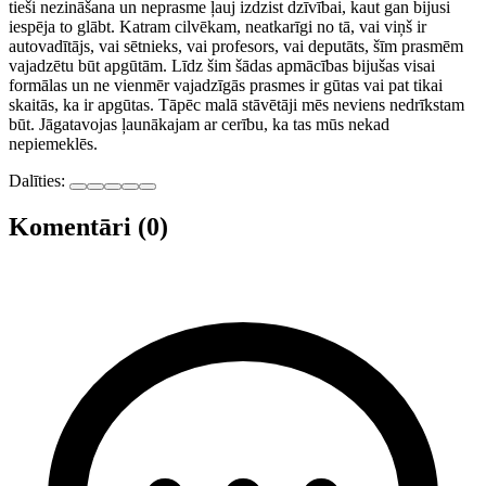
tieši nezināšana un neprasme ļauj izdzist dzīvībai, kaut gan bijusi
iespēja to glābt. Katram cilvēkam, neatkarīgi no tā, vai viņš ir
autovadītājs, vai sētnieks, vai profesors, vai deputāts, šīm prasmēm
vajadzētu būt apgūtām. Līdz šim šādas apmācības bijušas visai
formālas un ne vienmēr vajadzīgās prasmes ir gūtas vai pat tikai
skaitās, ka ir apgūtas. Tāpēc malā stāvētāji mēs neviens nedrīkstam
būt. Jāgatavojas ļaunākajam ar cerību, ka tas mūs nekad
nepiemeklēs.
Dalīties:
Komentāri (0)