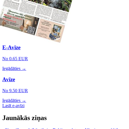
E-Avīze
No 0.65 EUR
Iegādāties →
Avīze
No 9.50 EUR
Iegādāties →
Lasīt e-avīzi
Jaunākās ziņas