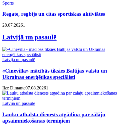
Sports
Regate, regbijs un citas sportiskas aktiviātes
28.07.2026
1
Latvijā un pasaulē
Latvija un pasaulē
«Cinevilla» mācībās tiksies Baltijas valstu un
Ukrainas enerģētikas speciālisti
Ilze Dimante
07.08.2026
1
Latvija un pasaulē
Lauku atbalsta dienests atgādina par zālāju
apsaimniekošanas termiņiem