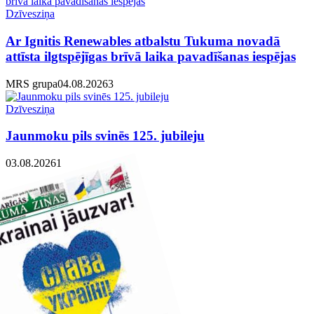
Dzīvesziņa
Ar Ignitis Renewables atbalstu Tukuma novadā
attīsta ilgtspējīgas brīvā laika pavadīšanas iespējas
MRS grupa
04.08.2026
3
Dzīvesziņa
Jaunmoku pils svinēs 125. jubileju
03.08.2026
1