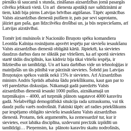
pienāks tā saucamā x stunda, zināšanas aizsardzības jomā pasargās
cilvēku jebkurā vietā. Un arī dienesta apstākļi nav salīdzināmi ar
tiem, kādi bija pirms Latvijas brīvības atgūšanas. Tāpēc apmācības
Valsts aizsardzības dienestā puišiem ir, pats par sevi saprotams,
jāiziet gan paša, gan līdzcilvēku drošībai un, ja būs nepieciešams, arī
Latvijas aizstāvībai.
Tomēr ļoti mulsinošs ir Nacionālo Bruņoto spēku komandiera
Leonīda Kalniņa rosinājums apsvērt iespēju par sieviešu iesaukšanu
Valsts aizsardzības dienestā obligātā kārtā. Jāpiekrīt, ka sievietes
daudzus darbus dara ne sliktāk par vīriešiem, ka arī sportā sievietes
startē tādās disciplīnās, kas kādreiz bija tikai vīriešu iespēja, ir
līdztiesība un tamlīdzīgi. Un arī kara darbības vide un tehnoloģijas ir
mainījušās un tās pilnībā var pārzināt sievietes. Šobrīd jau Latvijas
Bruņotajos spēkos vairāk nekā 15% ir sievietes. Arī Aizsardzības
ministrs Andris Sprūds atbalsta šādu priekšlikumu, kaut gan par to
vēl paredzētas diskusijas. Nākamajā gadā paredzēts Valsts
aizsardzības dienestā iesaukt 1000 puišus, aiznākamajā un
turpmākajos – 4000, arī turpmāk plānots sagatavot 4000 karavīru
gadā. Nelabvēlīgā demogrāfiskā situācija rada uztraukumu, vai tik
daudz puišu varēs nodrošināt. Faktiski tāpēc arī radies priekšlikums
par iespējamo obligāto sieviešu iesaukšanu Valsts aizsardzības
dienestā. Protams, tiek argumentēts, ka zemessardzē tur, kur ir
sievietes, esot labāka disciplīna, uzdevumi precīzāk izpildīti un
tamlīdzīgi… Pieņemsim, ka plānoto karavīru skaitu nodrošinās,