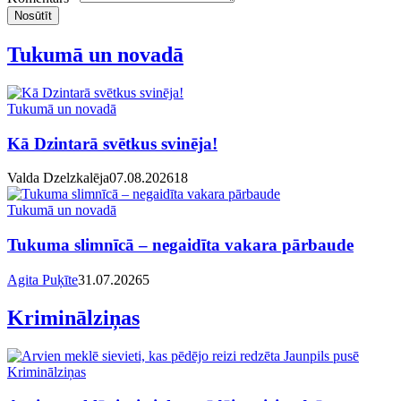
Nosūtīt
Tukumā un novadā
Tukumā un novadā
Kā Dzintarā svētkus svinēja!
Valda Dzelzkalēja
07.08.2026
1
8
Tukumā un novadā
Tukuma slimnīcā – negaidīta vakara pārbaude
Agita Puķīte
31.07.2026
5
Kriminālziņas
Kriminālziņas