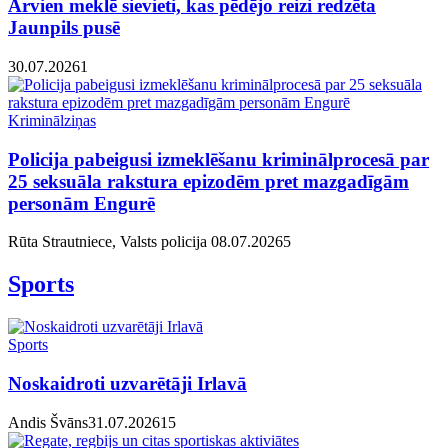
Arvien meklē sievieti, kas pēdējo reizi redzēta
Jaunpils pusē
30.07.2026
1
Kriminālziņas
Policija pabeigusi izmeklēšanu kriminālprocesā par
25 seksuāla rakstura epizodēm pret mazgadīgām
personām Engurē
Rūta Strautniece, Valsts policija
08.07.2026
5
Sports
Sports
Noskaidroti uzvarētāji Irlavā
Andis Švāns
31.07.2026
1
5