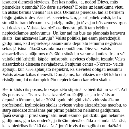
iesaucot dienestā sievietes. Bet kas notiks, ja, nedod Dievs, mūs
piemeklēs x stunda? Ko darīs sievietes? Dosies uz iesaukuma vietu
un atstās bērnus vienus? Kā rāda Ukrainas pieredze, tad ar bērniem
bēgļu gaitās ir devušas tieši sievietes. Un, ja arī paliek valstī, tad x
stundā katram bērnam ir vajadzīga māte, jo tēvs jau būs zemessargos
vai dosies uz Valsts aizsardzības dienestu pildīt tam brīdim
nepieciešamos uzdevumus. Un kur tad nu būs tas plānotais karavīru
skaits, kas aizstāvēs Latviju? Valsts politikā jau esam pieredzējuši
gadījumus, kad iepriekšējā sasaukuma deputātu lēmumu negatīvās
sekas jārisina nākošā sasaukuma deputātiem. Diez vai valsts
aizsardzības jautājumos mēs šādu situāciju varam atļauties. Ir jau vēl
vairāki citi kritēriji, kāpēc, mūsuprāt, sievietes obligāti iesaukt Valsts
aizsardzības dienestā nevajadzētu. Pētījumu centrs «Norstat» veicis
aptauju, kur 73% aptaujāto nepiekrīt, ka sievietes obligāti iesauktu
Valsts aizsardzības dienestā. Domājams, ka nāksies meklēt kādu citu
risinājumu, lai nokomplektētu nepieciešamo karavīru skaitu.
Bet ir kāds cits posms, ko vajadzētu stiprināt sabiedrībā un valstī. Arī
šis posms saistīts ar valsts aizsardzību. Daļēji tas jau ir sākts ar
deputātu lēmumu, lai ar 2024. gadu obligāti visās vidusskolās un
profesionāli izglītojošās skolās ieviestu valsts aizsardzības mācību, to
starp sniedzot zināšanas par pirmo palīdzību nelaimes gadījumos.
Īpaši svarīgi ir prast sniegt ātru neatliekamo palīdzību gan nelaimes
gadījumos, gan tas noderēs, ja tiešām pienāks tāda x stunda. Jāatzīst,
ka sabiedrības lielākā daļa šajā jomā ir visai neizglītota un dažkārt