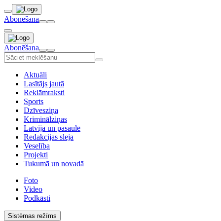
Abonēšana
Abonēšana
Aktuāli
Lasītājs jautā
Reklāmraksti
Sports
Dzīvesziņa
Kriminālziņas
Latvija un pasaulē
Redakcijas sleja
Veselība
Projekti
Tukumā un novadā
Foto
Video
Podkāsti
Sistēmas režīms