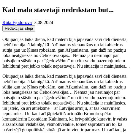
Kad malā stāvētāji nedrīkstam būt...
Rūta Fjodorova
13.08.2024
Redakcijas sleja
Okupācijas laikā diena, kad mātēm bija jāpavada savi dēli dienestā,
nebūt nebija tā laimīgākā. Arī manus vienaudžus un laikabiedrus
sūtīja gan uz Ķīnas robežām, gan Afganistānu, gan daži no paziņu
loka neatgriezās no Čehoslovākijas... Nemaz jau nerunājot par
baisajiem stāstiem par ”ģedovščinu” un citu veidu pazemojumiem.
Iebildumi pret jebko tolaik nepastāvēja. Nu situācija ir mainījusies,...
Okupācijas laikā diena, kad mātēm bija jāpavada savi dēli dienestā,
nebūt nebija tā laimīgākā. Arī manus vienaudžus un laikabiedrus
sūtīja gan uz Ķīnas robežām, gan Afganistānu, gan daži no paziņu
loka neatgriezās no Čehoslovākijas… Nemaz jau nerunājot par
baisajiem stāstiem par ”ģedovščinu” un citu veidu pazemojumiem.
Iebildumi pret jebko tolaik nepastāvēja. Nu situācija ir mainījusies,
un jāteic, ka arī attieksme – ar Latvijas armiju, ar tās karavīriem
lepojamies. Un kaut arī jāpiekrīt Nacionālo Bruņoto spēku
komandierim Leonīdam Kalniņam, ka brīvprātīgie karavīri ir valsts
aizsardzībai vislabākie, vismotivētākie, tomēr saprotam arī to, ka
pašreizējā ģeopolitiskā situācijā ar to vien ir par maz. Un arī tad, ja