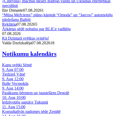
«Cinevilla» mācībās tiksies Baltijas valstu un Ukrainas enerģētikas
speciālisti
Ilze Dimante
07.08.2026
1
“Mūsa Mežciems” plāno kāpināt “Omoda” un “Jaecoo” automobiļu
pārdošanu Baltijā
Reklāma
07.08.2026
5
Ārkārtas sēdē nobalso par BLICe vadītāju
07.08.2026
Kā Dzintarā svētkus svinēja!
Valda Dzelzkalēja
07.08.2026
1
8
Notikumu kalendārs
Kapu svētki Sēmē
9. Aug 07:00
Tirdziņš Vānē
9. Aug 12:00
Balle Vecmokās
9. Aug 14:00
Pasākums bērniem un jauniešiem Degolē
10. Aug 10:00
Iedzīvotāju sapulce Tukumā
11. Aug 15:00
Konsultatīvās padomes sēde Zemītē