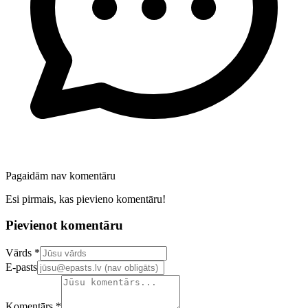
Pagaidām nav komentāru
Esi pirmais, kas pievieno komentāru!
Pievienot komentāru
Confirm your email address
Vārds *
E-pasts
Komentārs *