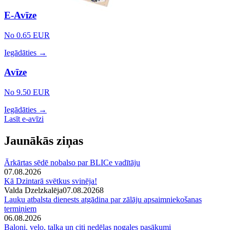
E-Avīze
No 0.65 EUR
Iegādāties →
Avīze
No 9.50 EUR
Iegādāties →
Lasīt e-avīzi
Jaunākās ziņas
Ārkārtas sēdē nobalso par BLICe vadītāju
07.08.2026
Kā Dzintarā svētkus svinēja!
Valda Dzelzkalēja
07.08.2026
8
Lauku atbalsta dienests atgādina par zālāju apsaimniekošanas
termiņiem
06.08.2026
Baloni, velo, talka un citi nedēļas nogales pasākumi