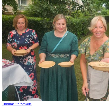
Tukumā un novadā