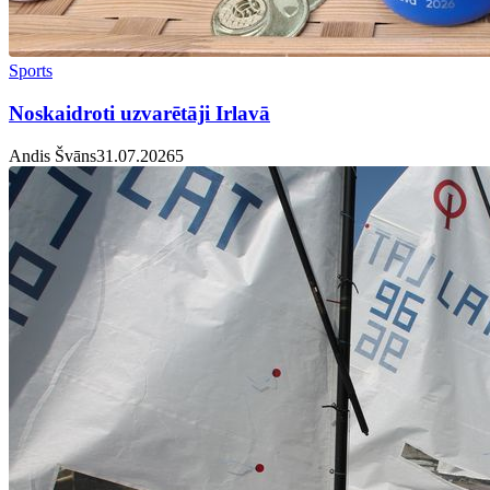
Sports
Noskaidroti uzvarētāji Irlavā
Andis Švāns
31.07.2026
5