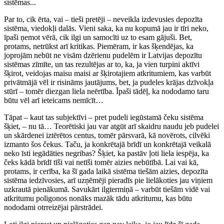
sistēmas...
Par to, cik ērta, vai – tieši pretēji – neveikla izdevusies depozīta
sistēma, viedokļi dalās. Vieni saka, ka nu kopumā jau ir tīri neko,
īpaši ņemot vērā, cik ilgi un samocīti uz to esam gājuši. Bet,
protams, netrūkst arī kritikas. Piemēram, ir kas šķendējas, ka
joprojām nebūt ne visām dzērienu pudelēm ir Latvijas depozītu
sistēmas zīmīte, un tas rezultējas ar to, ka, ja vien turpini aktīvi
šķirot, veidojas maisu maisi ar šķirotajiem atkritumiem, kas varbūt
privātmājā vēl ir risināms jautājums, bet, ja pudeles krājas dzīvokļa
stūrī – tomēr diezgan liela neērtība. Īpaši tādēļ, ka nododamo taru
būtu vēl arī ieteicams nemīcīt…
Tāpat – kaut tas subjektīvi – pret pudeli iegūstamā čeku sistēma
šķiet, – nu tā… Teorētiski jau var atgūt arī skaidru naudu jeb pudelei
un skārdenei iztērētos centus, tomēr pārsvarā, kā novērots, cilvēki
izmanto šos čekus. Taču, ja konkrētajā brīdī un konkrētajā veikalā
neko īsti iegādāties negribas? Šķiet, ka pastāv ļoti liela iespēja, ka
čeks kādā brīdī tīši vai netīši tomēr aizies nebūtībā. Lai vai kā,
protams, ir cerība, ka šī gada laikā sistēma tiešām aizies, depozīta
sistēma iedzīvosies, arī uzņēmēji pieradīs pie lielākoties jau viņiem
uzkrautā pienākumā. Savukārt ilgtermiņā – varbūt tiešām vidē vai
atkritumu poligonos nonāks mazāk tādu atkritumu, kas būtu
nododami otrreizējai pārstrādei.