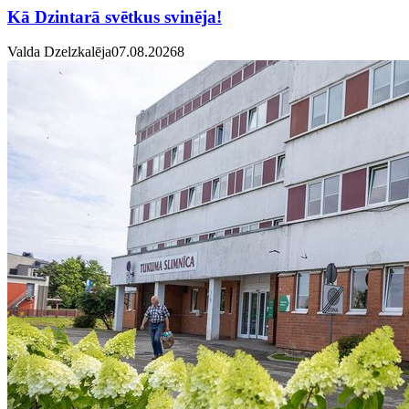
Kā Dzintarā svētkus svinēja!
Valda Dzelzkalēja
07.08.2026
8