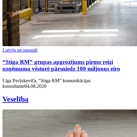
Latvija un pasaulē
“Stiga RM” grupas apgrozījums pirmo reizi
uzņēmuma vēsturē pārsniedz 100 miljonus eiro
Līga Pavļukeviča, “Stiga RM” komunikācijas
konsultante
04.08.2026
Veselība