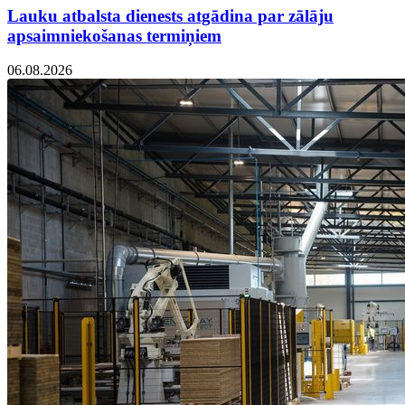
Lauku atbalsta dienests atgādina par zālāju
apsaimniekošanas termiņiem
06.08.2026