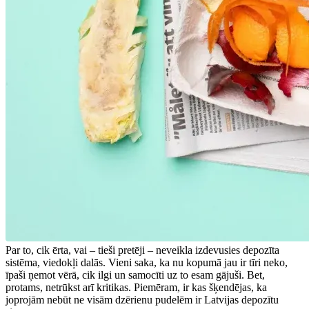
Par to, cik ērta, vai – tieši pretēji – neveikla izdevusies depozīta
sistēma, viedokļi dalās. Vieni saka, ka nu kopumā jau ir tīri neko,
īpaši ņemot vērā, cik ilgi un samocīti uz to esam gājuši. Bet,
protams, netrūkst arī kritikas. Piemēram, ir kas šķendējas, ka
joprojām nebūt ne visām dzērienu pudelēm ir Latvijas depozītu