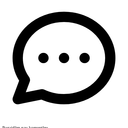
Pagaidām nav komentāru