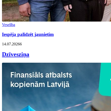
Veselība
Iespēja palīdzēt jaunietim
14.07.2026
6
Dzīvesziņa