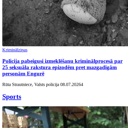
Kriminālziņas
Policija pabeigusi izmeklēšanu kriminālprocesā par
25 seksuāla rakstura epizodēm pret mazgadīgām
personām Engurē
Rūta Strautniece, Valsts policija
08.07.2026
4
Sports