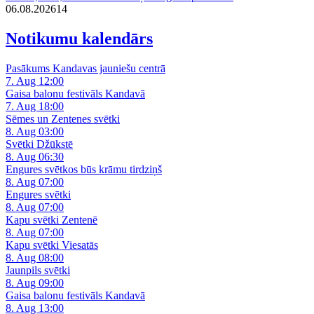
06.08.2026
14
Notikumu kalendārs
Pasākums Kandavas jauniešu centrā
7. Aug 12:00
Gaisa balonu festivāls Kandavā
7. Aug 18:00
Sēmes un Zentenes svētki
8. Aug 03:00
Svētki Džūkstē
8. Aug 06:30
Engures svētkos būs krāmu tirdziņš
8. Aug 07:00
Engures svētki
8. Aug 07:00
Kapu svētki Zentenē
8. Aug 07:00
Kapu svētki Viesatās
8. Aug 08:00
Jaunpils svētki
8. Aug 09:00
Gaisa balonu festivāls Kandavā
8. Aug 13:00