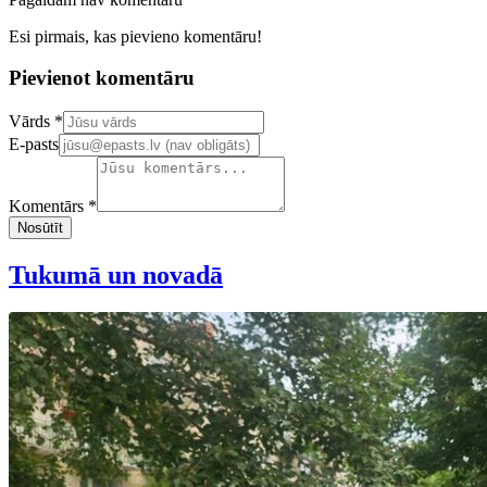
Esi pirmais, kas pievieno komentāru!
Pievienot komentāru
Confirm your email address
Vārds *
E-pasts
Komentārs *
Nosūtīt
Tukumā un novadā