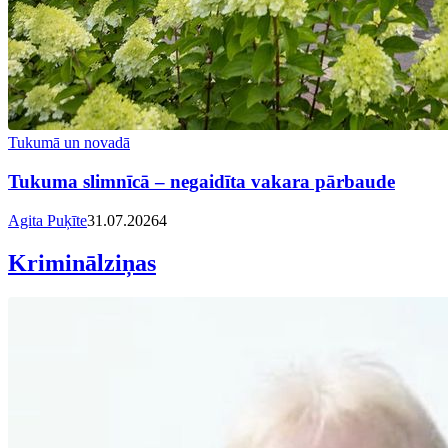
Tukumā un novadā
Tukuma slimnīcā – negaidīta vakara pārbaude
Agita Puķīte
31.07.2026
4
Kriminālziņas