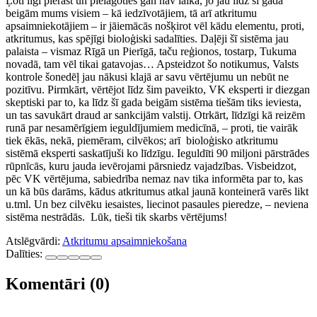
Ļoti ilgi pierast un pielāgoties gan nav laika, jo jau līdz šī gada
beigām mums visiem – kā iedzīvotājiem, tā arī atkritumu
apsaimniekotājiem – ir jāiemācās nošķirot vēl kādu elementu, proti,
atkritumus, kas spējīgi bioloģiski sadalīties. Daļēji šī sistēma jau
palaista – vismaz Rīgā un Pierīgā, taču reģionos, tostarp, Tukuma
novadā, tam vēl tikai gatavojas… Apsteidzot šo notikumus, Valsts
kontrole šonedēļ jau nākusi klajā ar savu vērtējumu un nebūt ne
pozitīvu. Pirmkārt, vērtējot līdz šim paveikto, VK eksperti ir diezgan
skeptiski par to, ka līdz šī gada beigām sistēma tiešām tiks ieviesta,
un tas savukārt draud ar sankcijām valstij. Otrkārt, līdzīgi kā reizēm
runā par nesamērīgiem ieguldījumiem medicīnā, – proti, tie vairāk
tiek ēkās, nekā, piemēram, cilvēkos; arī bioloģisko atkritumu
sistēmā eksperti saskatījuši ko līdzīgu. Ieguldīti 90 miljoni pārstrādes
rūpnīcās, kuru jauda ievērojami pārsniedz vajadzības. Visbeidzot,
pēc VK vērtējuma, sabiedrība nemaz nav tika informēta par to, kas
un kā būs darāms, kādus atkritumus atkal jaunā konteinerā varēs likt
u.tml. Un bez cilvēku iesaistes, liecinot pasaules pieredze, – neviena
sistēma nestrādās. Lūk, tieši tik skarbs vērtējums!
Atslēgvārdi:
Atkritumu apsaimniekošana
Dalīties:
Komentāri (0)