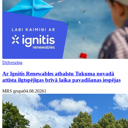
Dzīvesziņa
Ar Ignitis Renewables atbalstu Tukuma novadā
attīsta ilgtspējīgas brīvā laika pavadīšanas iespējas
MRS grupa
04.08.2026
1