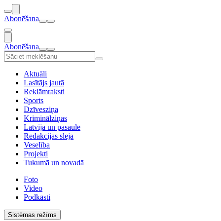
Abonēšana
Abonēšana
Aktuāli
Lasītājs jautā
Reklāmraksti
Sports
Dzīvesziņa
Kriminālziņas
Latvija un pasaulē
Redakcijas sleja
Veselība
Projekti
Tukumā un novadā
Foto
Video
Podkāsti
Sistēmas režīms