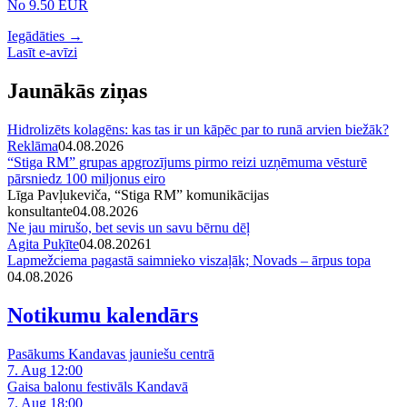
No 9.50 EUR
Iegādāties →
Lasīt e-avīzi
Jaunākās ziņas
Hidrolizēts kolagēns: kas tas ir un kāpēc par to runā arvien biežāk?
Reklāma
04.08.2026
“Stiga RM” grupas apgrozījums pirmo reizi uzņēmuma vēsturē
pārsniedz 100 miljonus eiro
Līga Pavļukeviča, “Stiga RM” komunikācijas
konsultante
04.08.2026
Ne jau mirušo, bet sevis un savu bērnu dēļ
Agita Puķīte
04.08.2026
1
Lapmežciema pagastā saimnieko viszaļāk; Novads – ārpus topa
04.08.2026
Notikumu kalendārs
Pasākums Kandavas jauniešu centrā
7. Aug 12:00
Gaisa balonu festivāls Kandavā
7. Aug 18:00