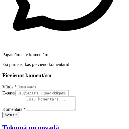
Pagaidām nav komentāru
Esi pirmais, kas pievieno komentāru!
Pievienot komentāru
Confirm your email address
Vārds *
E-pasts
Komentārs *
Nosūtīt
Tukumā un novadā