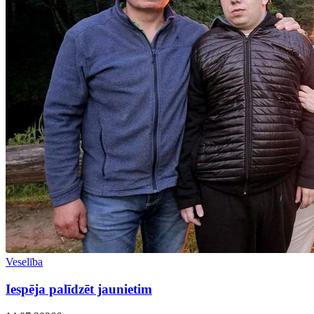
Veselība
Iespēja palīdzēt jaunietim