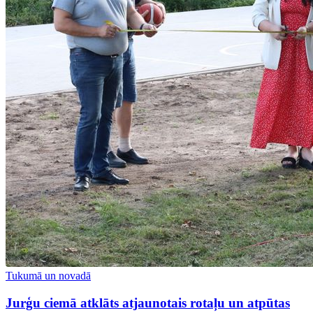
Tukumā un novadā
Jurģu ciemā atklāts atjaunotais rotaļu un atpūtas