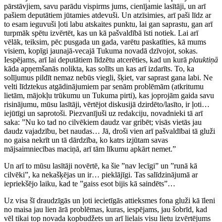
pārstāvjiem, savu parādu vispirms jums, cienījamie lasītāji, un arī
pašiem deputātiem jūtamies atdevuši. Un atzīsimies, arī paši līdz ar
to esam ieguvuši ļoti labu atskaites punktu, lai gan saprastu, gan arī
turpmāk spētu izvērtēt, kas un kā pašvaldībā īsti notiek. Lai arī
vēlāk, teiksim, pēc pusgada un gada, varētu paskatīties, kā mums
visiem, kopīgi jaunajā-vecajā Tukuma novadā dzīvojot, sokas.
Iespējams, arī lai deputātiem līdzētu atcerēties, kad un kurā
plauktiņā
kāda apņemšanās nolikta, kas solīts un kas arī izdarīts. To, ka
solījumus pildīt nemaz nebūs viegli, šķiet, var saprast gana labi. Ne
velti līdztekus atgādinājumiem par senām problēmām (atkritumu
lietām, mājokļu trūkumu un Tukuma pirti), kas joprojām gaida savu
risinājumu, mūsu lasītāji, vērtējot diskusijā dzirdēto/lasīto, ir ļoti…
iejūtīgi un saprotoši. Piezvanījuši uz redakciju, novadnieki tā arī
saka: ”Nu ko tad no cilvēkiem daudz var gribēt; visās vietās jau
daudz vajadzību, bet naudas… Jā, droši vien arī pašvaldībai tā gluži
no gaisa nekrīt un tā dārdzība, ko katrs izjūtam savas
mājsaimniecības maciņā, arī tām līkumu apkārt nemet.”
Un arī to mūsu lasītāji novērtē, ka šie ”nav lecīgi” un ”runā kā
cilvēki”, ka nekašķējas un ir… pieklājīgi. Tas salīdzinājumā ar
iepriekšējo laiku, kad te ”gaiss esot bijis kā saindēts”…
Uz visa šī draudzīgās un ļoti iecietīgās attieksmes fona gluži kā īleni
no maisa jau lien ārā problēmas, kuras, iespējams, jau šobrīd, kad
vēl tikai top novada kopbudžets un arī lielais visu lietu izvērtējums