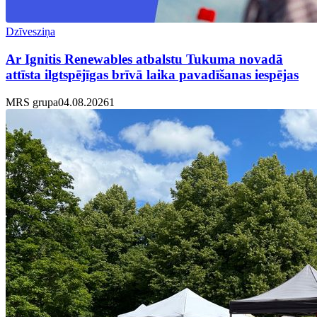
Dzīvesziņa
Ar Ignitis Renewables atbalstu Tukuma novadā
attīsta ilgtspējīgas brīvā laika pavadīšanas iespējas
MRS grupa
04.08.2026
1