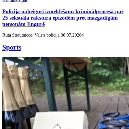
Kriminālziņas
Policija pabeigusi izmeklēšanu kriminālprocesā par
25 seksuāla rakstura epizodēm pret mazgadīgām
personām Engurē
Rūta Strautniece, Valsts policija
08.07.2026
4
Sports