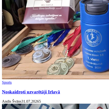
Sports
Noskaidroti uzvarētāji Irlavā
Andis Švāns
31.07.2026
5