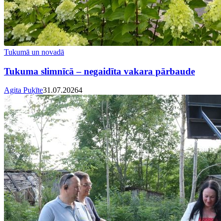
Tukumā un novadā
Tukuma slimnīcā – negaidīta vakara pārbaude
Agita Puķīte
31.07.2026
4