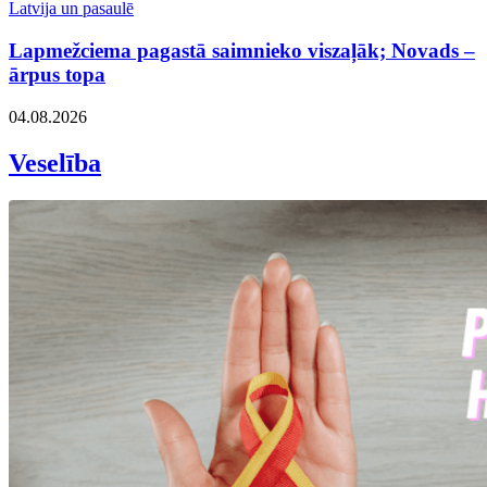
Latvija un pasaulē
Lapmežciema pagastā saimnieko viszaļāk; Novads –
ārpus topa
04.08.2026
Veselība