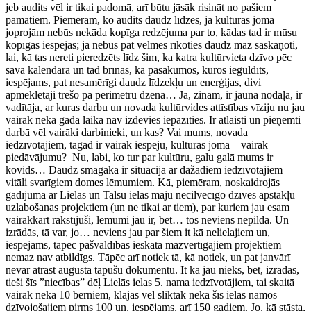
jeb audits vēl ir tikai padomā, arī būtu jāsāk risināt no pašiem
pamatiem. Piemēram, ko audits daudz līdzēs, ja kultūras jomā
joprojām nebūs nekāda kopīga redzējuma par to, kādas tad ir mūsu
kopīgās iespējas; ja nebūs pat vēlmes rīkoties daudz maz saskaņoti,
lai, kā tas nereti pieredzēts līdz šim, ka katra kultūrvieta dzīvo pēc
sava kalendāra un tad brīnās, ka pasākumos, kuros ieguldīts,
iespējams, pat nesamērīgi daudz līdzekļu un enerģijas, divi
apmeklētāji trešo pa perimetru dzenā… Jā, zinām, ir jauna nodaļa, ir
vadītāja, ar kuras darbu un novada kultūrvides attīstības vīziju nu jau
vairāk nekā gada laikā nav izdevies iepazīties. Ir atlaisti un pieņemti
darbā vēl vairāki darbinieki, un kas? Vai mums, novada
iedzīvotājiem, tagad ir vairāk iespēju, kultūras jomā – vairāk
piedāvājumu? Nu, labi, ko tur par kultūru, galu galā mums ir
kovids… Daudz smagāka ir situācija ar dažādiem iedzīvotājiem
vitāli svarīgiem domes lēmumiem. Kā, piemēram, noskaidrojās
gadījumā ar Lielās un Talsu ielas māju necilvēcīgo dzīves apstākļu
uzlabošanas projektiem (un ne tikai ar tiem), par kuriem jau esam
vairākkārt rakstījuši, lēmumi jau ir, bet… tos neviens nepilda. Un
izrādās, tā var, jo… neviens jau par šiem it kā nelielajiem un,
iespējams, tāpēc pašvaldības ieskatā mazvērtīgajiem projektiem
nemaz nav atbildīgs. Tāpēc arī notiek tā, kā notiek, un pat janvārī
nevar atrast augustā tapušu dokumentu. It kā jau nieks, bet, izrādās,
tieši šīs ”niecības” dēļ Lielās ielas 5. nama iedzīvotājiem, tai skaitā
vairāk nekā 10 bērniem, klājas vēl sliktāk nekā šīs ielas namos
dzīvojošajiem pirms 100 un, iespējams, arī 150 gadiem. Jo, kā stāsta,