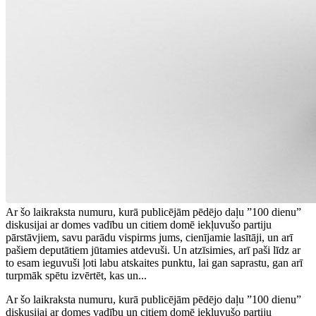
Ar šo laikraksta numuru, kurā publicējām pēdējo daļu ”100 dienu”
diskusijai ar domes vadību un citiem domē iekļuvušo partiju
pārstāvjiem, savu parādu vispirms jums, cienījamie lasītāji, un arī
pašiem deputātiem jūtamies atdevuši. Un atzīsimies, arī paši līdz ar
to esam ieguvuši ļoti labu atskaites punktu, lai gan saprastu, gan arī
turpmāk spētu izvērtēt, kas un...
Ar šo laikraksta numuru, kurā publicējām pēdējo daļu ”100 dienu”
diskusijai ar domes vadību un citiem domē iekļuvušo partiju