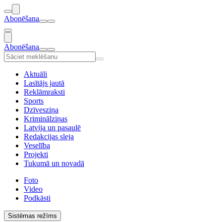
Abonēšana
Abonēšana
Aktuāli
Lasītājs jautā
Reklāmraksti
Sports
Dzīvesziņa
Kriminālziņas
Latvija un pasaulē
Redakcijas sleja
Veselība
Projekti
Tukumā un novadā
Foto
Video
Podkāsti
Sistēmas režīms