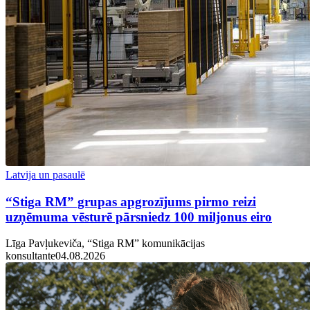
Latvija un pasaulē
“Stiga RM” grupas apgrozījums pirmo reizi
uzņēmuma vēsturē pārsniedz 100 miljonus eiro
Līga Pavļukeviča, “Stiga RM” komunikācijas
konsultante
04.08.2026