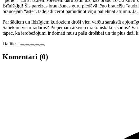
“pērle”: “Es ar tādiem šoferiem daru šādi: tos, kas brauc 10-30 km/h 
Brīnišķīgi! Šis pareizas braukšanas guru piedāvā lēno braucēju “audzinā
braucējam “astē”, tādējādi cerot pamudinot viņu palielināt ātrumu. Jā,
Par šādiem un līdzīgiem kurioziem droši vien varētu sarakstīt apjomīgu
Saliekam visur radarus? Pieņemam aizvien drakoniskākus sodus? Vai tas
tāpēc, ka ierobežojumi ir domāti mūsu pašu drošībai un tie plus daži 
Dalīties:
Komentāri (0)