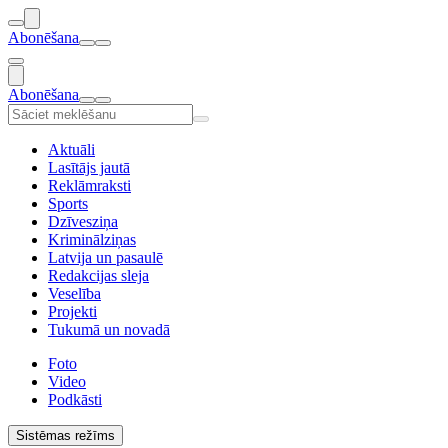
Abonēšana
Abonēšana
Aktuāli
Lasītājs jautā
Reklāmraksti
Sports
Dzīvesziņa
Kriminālziņas
Latvija un pasaulē
Redakcijas sleja
Veselība
Projekti
Tukumā un novadā
Foto
Video
Podkāsti
Sistēmas režīms