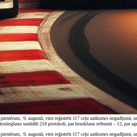
, piemēram, 9. augustā, vien reģistrēti 117 ceļu satiksmes negadījumi, un t
a pārsniegšanu sastādīti 218 protokoli, par braukšanu reibumā – 12, par ag
, piemēram, 9. augustā, vien reģistrēti 117 ceļu satiksmes negadījumi, un t