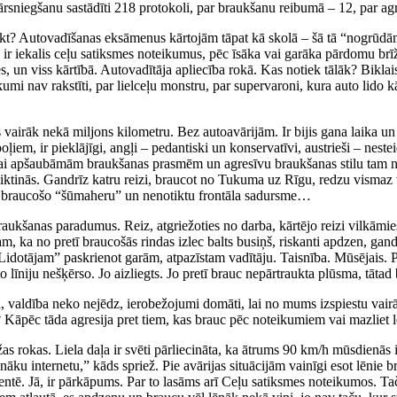
a pārsniegšanu sastādīti 218 protokoli, par braukšanu reibumā – 12, par ag
aukt? Autovadīšanas eksāmenus kārtojām tāpat kā skolā – šā tā “nogrūd
 ir iekalis ceļu satiksmes noteikumus, pēc īsāka vai garāka pārdomu brīž
ies, un viss kārtībā. Autovadītāja apliecība rokā. Kas notiek tālāk? Bikla
ikumi nav rakstīti, par lielceļu monstru, par supervaroni, kura auto lido
 vairāk nekā miljons kilometru. Bez autoavārijām. Ir bijis gana laika un 
poļiem, ir pieklājīgi, angļi – pedantiski un konservatīvi, austrieši – nest
ai apšaubāmām braukšanas prasmēm un agresīvu braukšanas stilu tam ne
liktinās. Gandrīz katru reizi, braucot no Tukuma uz Rīgu, redzu vismaz v
retī braucošo “šūmaheru” un nenotiktu frontāla sadursme…
ukšanas paradumus. Reiz, atgriežoties no darba, kārtējo reizi vilkāmies 
am, ka no pretī braucošās rindas izlec balts busiņš, riskanti apdzen, gand
“Lidotājam” paskrienot garām, atpazīstam vadītāju. Taisnība. Mūsējais. Pā
niju nešķērso. Jo aizliegts. Jo pretī brauc nepārtraukta plūsma, tātad bīs
a, valdība neko nejēdz, ierobežojumi domāti, lai no mums izspiestu vairā
 Kāpēc tāda agresija pret tiem, kas brauc pēc noteikumiem vai mazliet 
laižas rokas. Liela daļa ir svēti pārliecināta, ka ātrums 90 km/h mūsdie
nāku internetu,” kāds spriež. Pie avārijas situācijām vainīgi esot lēnie br
tē. Jā, ir pārkāpums. Par to lasāms arī Ceļu satiksmes noteikumos. Taču