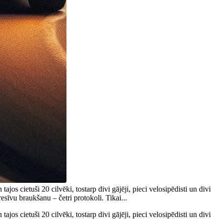
ajos cietuši 20 cilvēki, tostarp divi gājēji, pieci velosipēdisti un divi
resīvu braukšanu – četri protokoli. Tikai...
ajos cietuši 20 cilvēki, tostarp divi gājēji, pieci velosipēdisti un divi