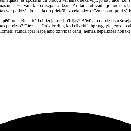
zem atļautā, es apdzenu un braucu vēl lēnāk nekā viņi, jo nav taču, kur 
šanu”, vēl vairāk bremzējot satiksmi. Arī tādi autovadītāji mums ir. Un ta
 tas var palīdzēt, bet… Ja nu priekšā uz ceļa izlec dzīvnieks un priekšā 
 pētījumu. Bet – kāda ir izeja no situācijas? Būvējam daudzjoslu šoseja
 palīdzēs? Diez vai. Līdz brīdim, kad cilvēki labprātīgi pieņems un akce
kilometri stundā (par iespējamo dzīvības cenu) nemaz nepalīdzēs nonākt