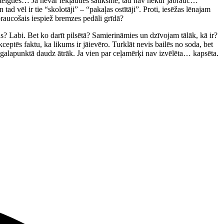
steigties… Ja nevar iekļauties satiksmē, tad nav nekur jābrauc…”
d vēl ir tie “skolotāji” – “pakaļas ostītāji”. Proti, iesēžas lēnajam
braucošais iespiež bremzes pedāli grīdā?
s? Labi. Bet ko darīt pilsētā? Samierināmies un dzīvojam tālāk, kā ir?
ptēs faktu, ka likums ir jāievēro. Turklāt nevis bailēs no soda, bet
 galapunktā daudz ātrāk. Ja vien par ceļamērķi nav izvēlēta… kapsēta.