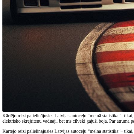
Kārtējo reizi palielinājusies Latvijas autoceļu “melnā statistika”– tikai
elektrisko skrejriteņu vadītāji, bet trīs cilvēki gājuši bojā. Par ātrum
Kārtējo reizi palielinājusies Latvijas autoceļu “melnā statistika”– tikai