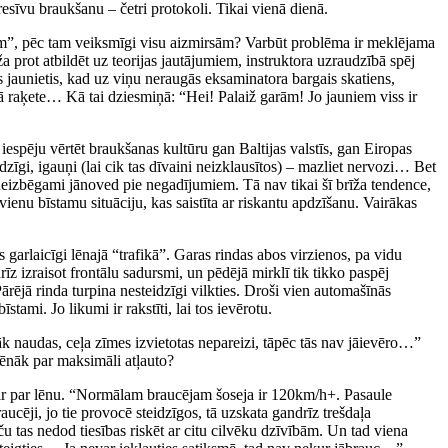
resīvu braukšanu – četri protokoli. Tikai vienā dienā.
ām”, pēc tam veiksmīgi visu aizmirsām? Varbūt problēma ir meklējama
a prot atbildēt uz teorijas jautājumiem, instruktora uzraudzībā spēj
is jaunietis, kad uz viņu neraugās eksaminatora bargais skatiens,
 kā raķete… Kā tai dziesmiņā: “Hei! Palaiž garām! Jo jauniem viss ir
iespēju vērtēt braukšanas kultūru gan Baltijas valstīs, gan Eiropas
eidzīgi, igauņi (lai cik tas dīvaini neizklausītos) – mazliet nervozi… Bet
izbēgami jānoved pie negadījumiem. Tā nav tikai šī brīža tendence,
ienu bīstamu situāciju, kas saistīta ar riskantu apdzīšanu. Vairākas
garlaicīgi lēnajā “trafikā”. Garas rindas abos virzienos, pa vidu
rīz izraisot frontālu sadursmi, un pēdējā mirklī tik tikko paspēj
rējā rinda turpina nesteidzīgi vilkties. Droši vien automašīnās
tami. Jo likumi ir rakstīti, lai tos ievērotu.
k naudas, ceļa zīmes izvietotas nepareizi, tāpēc tās nav jāievēro…”
lēnāk par maksimāli atļauto?
nās ir par lēnu. “Normālam braucējam šoseja ir 120km/h+. Pasaule
aucēji, jo tie provocē steidzīgos, tā uzskata gandrīz trešdaļa
 tas nedod tiesības riskēt ar citu cilvēku dzīvībām. Un tad viena