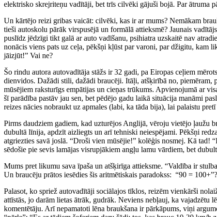
elektrisko skrejriteņu vadītāji, bet trīs cilvēki gājuši bojā. Par ātrum
Un kārtējo reizi gribas vaicāt: cilvēki, kas ir ar mums? Nemākam br
tieši autoskolu pārāk virspusējā un formālā attieksmē? Jaunais vadītājs
puslīdz jēdzīgi tikt galā ar auto vadīšanu, psihiatra uzskaitē nav atrad
nonācis viens pats uz ceļa, pēkšņi kļūst par varoni, par džigitu, kam l
jāizjūt!” Vai ne?
Šo rindu autora autovadītāja stāžs ir 32 gadi, pa Eiropas ceļiem mērots
dienvidos. Dažādi stili, dažādi braucēji. Itāļi, atšķirībā no, piemēram, 
mūsējiem raksturīgs empātijas un cieņas trūkums. Apvienojumā ar vis
šī parādība pastāv jau sen, bet pēdējo gadu laikā situācija manāmi pas
reizes nācies nobraukt uz apmales (labi, ka tāda bija), lai palaistu p
Pirms daudziem gadiem, kad uzturējos Anglijā, vēroju vietējo ļaužu bra
dubultā līnija, apdzīt aizliegts un arī tehniski neiespējami. Pēkšņi redz
atgriezties savā joslā. “Droši vien mūsējie!” kolēģis nosmej. Kā tad! 
sēdošie pie sevis lamājas visrupjākiem angļu lamu vārdiem, bet dubulto lī
Mums pret likumu sava īpaša un atšķirīga attieksme. “Valdība ir stulb
Un braucēju prātos iesēdies šis aritmētiskais paradokss: “90 = 100+”?
Palasot, ko spriež autovadītāji sociālajos tīklos, reizēm vienkārši no
attīstās, jo darām lietas ātrāk, gudrāk. Neviens nebļauj, ka vajadzētu lē
komentētāju. Arī nepamatoti lēna braukšana ir pārkāpums, viņi argumen