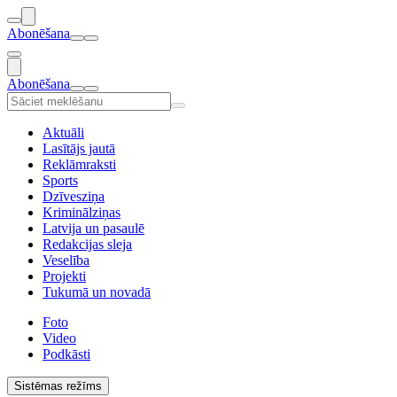
Abonēšana
Abonēšana
Aktuāli
Lasītājs jautā
Reklāmraksti
Sports
Dzīvesziņa
Kriminālziņas
Latvija un pasaulē
Redakcijas sleja
Veselība
Projekti
Tukumā un novadā
Foto
Video
Podkāsti
Sistēmas režīms