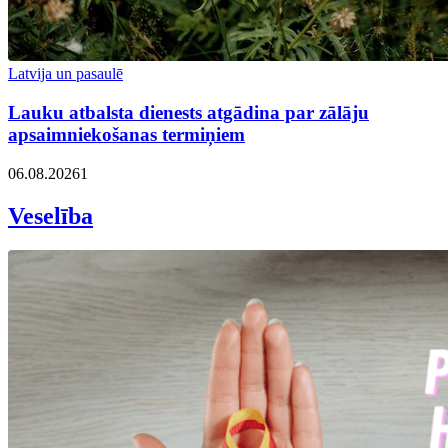
Latvija un pasaulē
Lauku atbalsta dienests atgādina par zālāju
apsaimniekošanas termiņiem
06.08.2026
1
Veselība