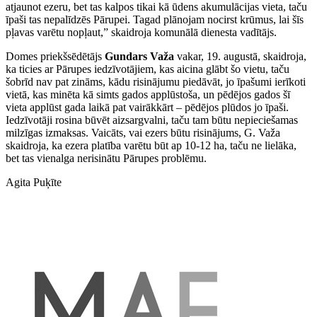
atjaunot ezeru, bet tas kalpos tikai kā ūdens akumulācijas vieta, taču
īpaši tas nepalīdzēs Pārupei. Tagad plānojam nocirst krūmus, lai šīs
pļavas varētu nopļaut,” skaidroja komunālā dienesta vadītājs.
Domes priekšsēdētājs
Gundars Važa
vakar, 19. augustā, skaidroja,
ka ticies ar Pārupes iedzīvotājiem, kas aicina glābt šo vietu, taču
šobrīd nav pat zināms, kādu risinājumu piedāvāt, jo īpašumi ierīkoti
vietā, kas minēta kā simts gados applūstoša, un pēdējos gados šī
vieta applūst gada laikā pat vairākkārt – pēdējos plūdos jo īpaši.
Iedzīvotāji rosina būvēt aizsargvalni, taču tam būtu nepieciešamas
milzīgas izmaksas. Vaicāts, vai ezers būtu risinājums, G. Važa
skaidroja, ka ezera platība varētu būt ap 10-12 ha, taču ne lielāka,
bet tas vienalga nerisinātu Pārupes problēmu.
Agita Puķīte