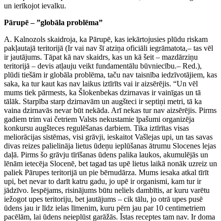
un ierīkojot ievalku.
Pārupē – ”globāla problēma”
A. Kalnozols skaidroja, ka Pārupē, kas iekārtojusies plūdu riskam
pakļautajā teritorijā (Ir vai nav šī atziņa oficiāli iegrāmatota,– tas vēl
ir jautājums. Tāpat kā nav skaidrs, kas un kā šeit – mazdārziņu
teritorijā – devis atļauju veikt fundamentālu būvniecību.– Red.),
plūdi tiešām ir globāla problēma, taču nav taisnība iedzīvotājiem, kas
saka, ka tur kaut kas nav laikus iztīrīts vai ir aizsērējis. “Un vēl
mums tiek pārmests, ka Šlokenbekas dzirnavas ir vainīgas un tā
tālāk. Starpība starp dzirnavām un augšteci ir septiņi metri, tā ka
vaina dzirnavās nevar būt nekāda. Arī nekas tur nav aizsērējis. Pirms
gadiem trim vai četriem Valsts nekustamie īpašumi organizēja
konkursu augšteces regulēšanas darbiem. Tika iztīrītas visas
meliorācijas sistēmas, visi grāvji, ieskaitot Vašlejas upi, un tas savas
divas reizes palielināja lietus ūdeņu ieplūšanas ātrumu Slocenes lejas
daļā. Pirms šo grāvju tīrīšanas ūdens palika laukos, akumulējās un
lēnām ietecēja Slocenē, bet tagad tas upē lietus laikā nonāk uzreiz un
paliek Pārupes teritorijā un pie bērnudārza. Mums iesaka atkal tīrīt
upi, bet nevar to darīt katru gadu, jo upē ir organismi, kam tur ir
jādzīvo. Iespējams, risinājums būtu neliels dambītis, ar kuru varētu
iežogot upes teritoriju, bet jautājums – cik tālu, jo otrā upes pusē
ūdens jau ir līdz ielas līmenim, kuru pērn jau par 10 centimetriem
pacēlām, lai ūdens neieplūst garāžās. Īstas receptes tam nav. Ir doma