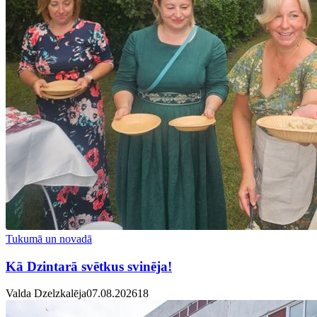
Tukumā un novadā
Kā Dzintarā svētkus svinēja!
Valda Dzelzkalēja
07.08.2026
1
8