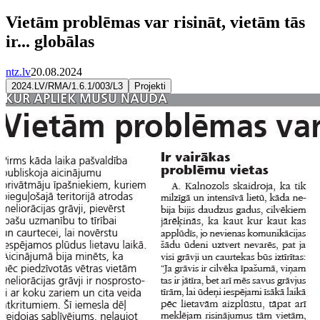
Vietām problēmas var risināt, vietām tās
ir... globālas
ntz.lv
20.08.2024
2024.LV/RMA/1.6.1/003/L3
Projekti