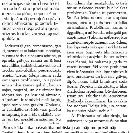
Pirms kāda laika pašvaldība publiskoja aicinājumu privātmāju
īpašniekiem, kuriem pieguļošajā teritorijā atrodas meliorācijas grāvji,