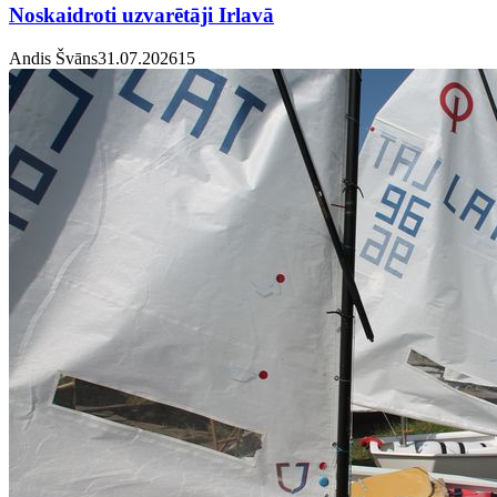
Noskaidroti uzvarētāji Irlavā
Andis Švāns
31.07.2026
1
5