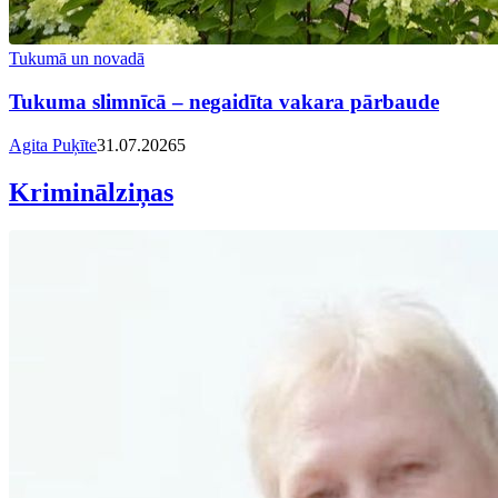
Tukumā un novadā
Tukuma slimnīcā – negaidīta vakara pārbaude
Agita Puķīte
31.07.2026
5
Kriminālziņas