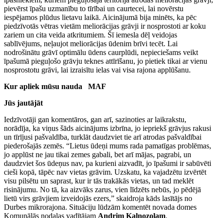
pievērst īpašu uzmanību to tīrībai un caurtecei, lai novērstu
iespējamos plūdus lietavu laikā. Aicinājumā bija minēts, ka pēc
piedzīvotās vētras vietām meliorācijas grāvji ir nosprostoti ar koku
zariem un cita veida atkritumiem. Šī iemesla dēļ veidojas
sablīvējums, neļaujot meliorācijas ūdenim brīvi tecēt. Lai
nodrošinātu grāvī optimālu ūdens caurplūdi, nepieciešams veikt
īpašumā pieguļošo grāvju teknes attīrīšanu, jo pietiek tikai ar vienu
nosprostotu grāvi, lai izraisītu ielas vai visa rajona applūšanu.
Kur apliek mūsu nauda MAF
Jūs jautājāt
Iedzīvotāji gan komentāros, gan arī, sazinoties ar laikrakstu,
norādīja, ka viņus šāds aicinājums izbrīna, jo iepriekš grāvjus rakusi
un tīrījusi pašvaldība, turklāt daudzviet tie arī atrodas pašvaldībai
piederošajās zemēs. “Lietus ūdeņi mums rada pamatīgas problēmas,
jo applūst ne jau tikai zemes gabali, bet arī mājas, pagrabi, un
daudzviet šos ūdeņus nav, pa kurieni aizvadīt, jo īpašumi ir sabūvēti
cieši kopā, tāpēc nav vietas grāvim. Uzskatu, ka vajadzētu izvērtēt
visu pilsētu un saprast, kur ir tās trakākās vietas, un tad meklēt
risinājumu. No tā, ka aizvāks zarus, vien līdzēts nebūs, jo pēdējā
lietū virs grāvjiem izveidojās ezers,” skaidroja kāds lasītājs no
Durbes mikrorajona. Situāciju lūdzām komentēt novada domes
Komunālās nodaļas vadītājam
Andrim Kalnozolam
.