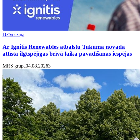
Dzīvesziņa
Ar Ignitis Renewables atbalstu Tukuma novadā
attīsta ilgtspējīgas brīvā laika pavadīšanas iespējas
MRS grupa
04.08.2026
3