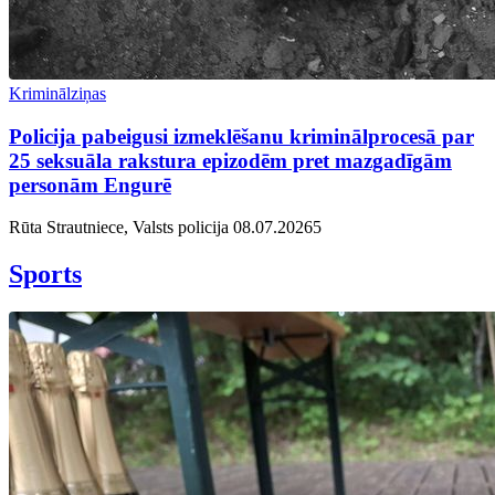
Kriminālziņas
Policija pabeigusi izmeklēšanu kriminālprocesā par
25 seksuāla rakstura epizodēm pret mazgadīgām
personām Engurē
Rūta Strautniece, Valsts policija
08.07.2026
5
Sports