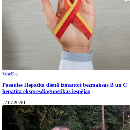
Veselība
Pasaules Hepatīta dienā izmantot bezmaksas B un C
hepatīta ekspresdiagnostikas iespējas
27.07.2026
1