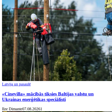
Latvija un pasaulē
«Cinevilla» mācībās tiksies Baltijas valstu un
Ukrainas enerģētikas speciālisti
Ilze Dimante
07.08.2026
1