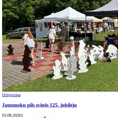
Dzīvesziņa
Jaunmoku pils svinēs 125. jubileju
03.08.2026
1