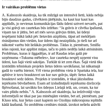
Ir vairākas problēmu vietas
A. Kalnozols skaidroja, ka tik milzīgā un intensīvā lietū, kāda nebija
bijis daudzus gadus, cilvēkiem jārēķinās, ka kaut kur kaut kas
applūdīs, jo nevienas komunikācijas šādu ūdeni uztvert nevarēs, pat
ja visi grāvji un caurtekas būs iztīrītas: “Ja grāvis ir cilvēka īpašumā,
viņam tas ir jātīra, bet arī mēs savus grāvjus tīrām, lai ūdeņi
iespējami īsākā laikā pēc lietavām aizplūstu, tāpat arī meklējam
risinājumus tām vietām, kur ūdens ilgi neaizplūda, jo tieši tur arī
nākotnē varētu būt lielākās problēmas. Tādas ir, piemēram, Smilšu
ielas rajonā, kur applūst mājas, taču to pāris nedēļu laikā atrisināsim.
Problēmas, kuras ir ilggadējas, ir arī Raudas ielas galā pie
uzņēmuma «Tukuma mēbeles», kur caurteka nespēj uzņemt visu
ūdeni, kas šajā vietā sakrājas. Turklāt tā iet zem ēkas. Šajā vietā tiks
izstrādāts tehniskais projekts lietus ūdens savākšanai, lai nākamajā
gadā to varētu īstenot. Vēl viena problēmu vieta ir Spartaka iela, kur
apbūve ir tuvu brauktuvei un kur nav grāvju, tāpēc lietus laikā
brauktuvi sedz ūdens. Projekts ir izstrādāts, ir tikai jāizsludina
iepirkums būvdarbiem. Esam arī izsludinājuši iepirkumu dzelzceļa
šķērsošanai, lai savāktu šos ūdeņus Lielajā ielā, un, ceram, ka tur
vairs plūdu nebūs.” A. Kalnozols arī skaidroja, ka iedzīvotāji viņu
informējuši ne tikai par jau minētajām vietām, bet arī, piemēram, par
Kluso ielu, kur lietus cauri kapiem no Ozoliņu mikrorajona ieplūdis
kādā īpašumā. Šo problēmu centīsies risināt, izrokot nelielu grāvīti