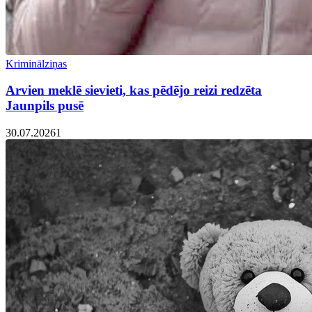
Kriminālziņas
Arvien meklē sievieti, kas pēdējo reizi redzēta
Jaunpils pusē
30.07.2026
1