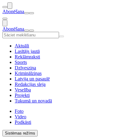
Abonēšana
Abonēšana
Aktuāli
Lasītājs jautā
Reklāmraksti
Sports
Dzīvesziņa
Kriminālziņas
Latvija un pasaulē
Redakcijas sleja
Veselība
Projekti
Tukumā un novadā
Foto
Video
Podkāsti
Sistēmas režīms