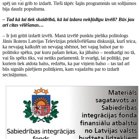
spēj un vai grib to izdarīt. Tieši tāpēc šajās programmās un solījumos
bija daudz populisma.
– Tad kā lai tiek skaidrībā, kā lai izdara nekļūdīgu izvēli? Būs jau
arī citas vēlēšanas…
– Ir ļoti grūti izdarīt izvēli. Manā izvēlē punktu pielika politologs
Jānis Ikstens Latvijas Televīzijas priekšvēlēšanu diskusijā, kurš teica,
ka nevajag kalkulēt un nevajag shēmot, bet vajag balsot par to
politisko spēku, par kuru pašam liekas, ka jābalso – neatkarīgi no tā,
vai šis spēks tiks, vai netiks parlamentā. Ir svarīgi, lai politiķi, par
kuriem tiek atdota balss, redzētu, ka par viņiem balso – tas tad arī
būs signāls pārējiem politiķiem, kam vajadzētu par to izdarīt
secinājumus.