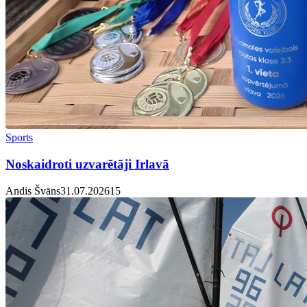
Sports
Noskaidroti uzvarētāji Irlavā
Andis Švāns
31.07.2026
1
5