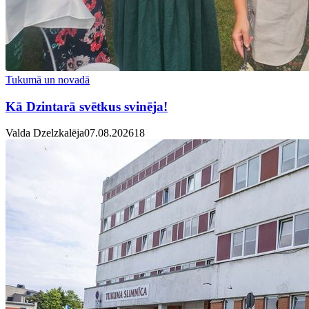
Tukumā un novadā
Kā Dzintarā svētkus svinēja!
Valda Dzelzkalēja
07.08.2026
1
8