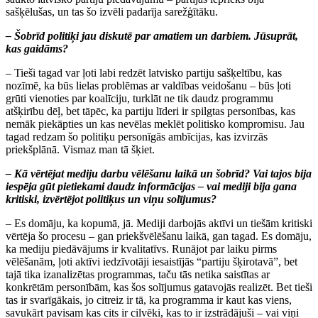
sašķēlušas, un tas šo izvēli padarīja sarežģītāku.
– Šobrīd politiķi jau diskutē par amatiem un darbiem. Jūsuprāt,
kas gaidāms?
– Tieši tagad var ļoti labi redzēt latvisko partiju sašķeltību, kas
nozīmē, ka būs lielas problēmas ar valdības veidošanu – būs ļoti
grūti vienoties par koalīciju, turklāt ne tik daudz programmu
atšķirību dēļ, bet tāpēc, ka partiju līderi ir spilgtas personības, kas
nemāk piekāpties un kas nevēlas meklēt politisko kompromisu. Jau
tagad redzam šo politiķu personīgās ambīcijas, kas izvirzās
priekšplānā. Vismaz man tā šķiet.
– Kā vērtējat mediju darbu vēlēšanu laikā un šobrīd? Vai tajos bija
iespēja gūt pietiekami daudz informācijas – vai mediji bija gana
kritiski, izvērtējot politiķus un viņu solījumus?
– Es domāju, ka kopumā, jā. Mediji darbojās aktīvi un tiešām kritiski
vērtēja šo procesu – gan priekšvēlēšanu laikā, gan tagad. Es domāju,
ka mediju piedāvājums ir kvalitatīvs. Runājot par laiku pirms
vēlēšanām, ļoti aktīvi iedzīvotāji iesaistījās “partiju šķirotavā”, bet
tajā tika izanalizētas programmas, taču tās netika saistītas ar
konkrētām personībām, kas šos solījumus gatavojās realizēt. Bet tieši
tas ir svarīgākais, jo citreiz ir tā, ka programma ir kaut kas viens,
savukārt pavisam kas cits ir cilvēki, kas to ir izstrādājuši – vai viņi