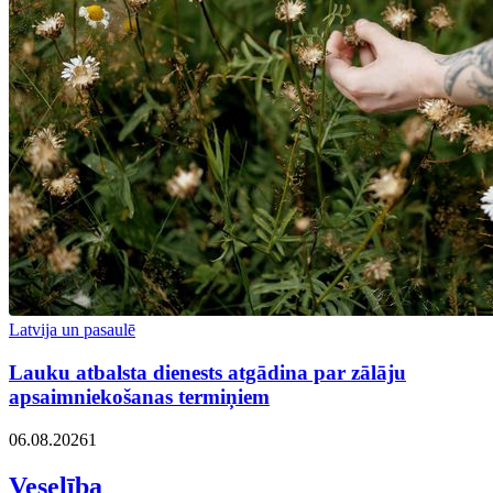
Latvija un pasaulē
Lauku atbalsta dienests atgādina par zālāju
apsaimniekošanas termiņiem
06.08.2026
1
Veselība