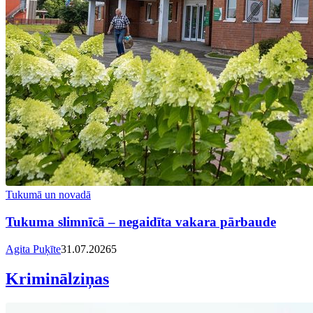
Tukumā un novadā
Tukuma slimnīcā – negaidīta vakara pārbaude
Agita Puķīte
31.07.2026
5
Kriminālziņas