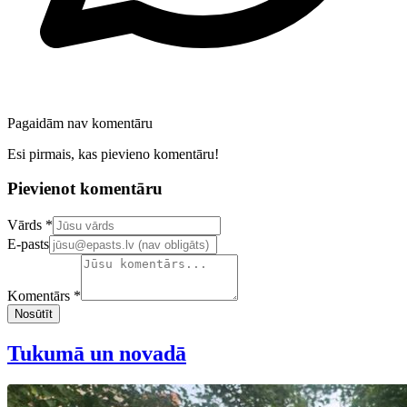
Pagaidām nav komentāru
Esi pirmais, kas pievieno komentāru!
Pievienot komentāru
Confirm your email address
Vārds *
E-pasts
Komentārs *
Nosūtīt
Tukumā un novadā