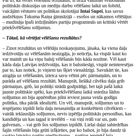
Par to, kā vērtēt vēlēšanu rezultātus, šī brīža valdības veidošanas
politiskās diskusijas un mediju darbu vēlēšanu laikā un šobrīd,
vaicājām vēstures un politikas skolotājai
Intai Supei
, kas savus
audzēkņus Tukuma Raiņa ģimnāzijā – esošos un nākamos vēlētājus
– mudināja īpaši iedziļināties partiju programmās un kritiski vērtēt
priekšvēlēšanu solījumus.
– Tātad, kā vērtējat vēlēšanu rezultātus?
– Zinot rezultātus un vēlētāju noskaņojumu, jāsaka, ka viena daļa
iedzīvotāju uz vēlēšanām neaizgāja, jo neticēja, ka vispār kaut ko
var mainīt un ka viņu balsij vēlēšanās būs kāda nozīme. Vēl kaut
kāda daļa Latvijas iedzīvotāju, kas ir balsstiesīgi, vispār neinteresējas
par to, kas notiek, jo viņiem tas šķiet vienaldzīgi. Savukārt tie, kas
aizgāja uz vēlēšanām, izteica savu vēlmi pēc pārmaiņām, un to
parāda arī vēlēšanu rezultāti. Manuprāt, lielākā cilvēku daļa grib
pārmaiņas, grib, lai politiķi strādā godprātīgi, bet tajā pašā laikā
jaunie politiskie spēki, kas priekšvēlēšanu laikā sniedza šādus
solījumus un bija apņēmības pilni ieviest jauna veida godīgu
politiku, tika pārāk idealizēti. Un vēl, manuprāt, solījumus un to
iespējamo izpildi liela daļa nesasaistīja ar konkrētiem cilvēkiem –
vairāk ieklausījās solījumos, nevis izpētīja politiskās personības, kas
kandidēja un kas tagad ir ievēlēti – vai viņi reāli var un, pats
galvenais, – vai grib šos solījumus izpildīt. Lielai daļai sabiedrības
šajās vēlēšanās bija grūti izšķirties, par ko balsot, jo bija daudz tā
saukto latvisko partiju piedāvājumu – partijas iepriekš bija