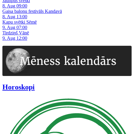
Jaunpils svētki
8. Aug 09:00
Gaisa balonu festivāls Kandavā
8. Aug 13:00
Kapu svētki Sēmē
9. Aug 07:00
Tirdziņš Vānē
9. Aug 12:00
Horoskopi