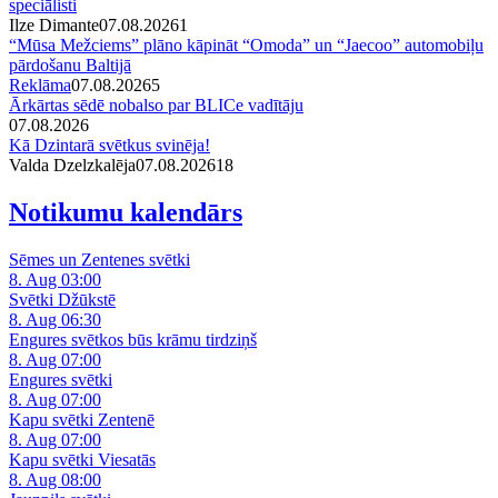
speciālisti
Ilze Dimante
07.08.2026
1
“Mūsa Mežciems” plāno kāpināt “Omoda” un “Jaecoo” automobiļu
pārdošanu Baltijā
Reklāma
07.08.2026
5
Ārkārtas sēdē nobalso par BLICe vadītāju
07.08.2026
Kā Dzintarā svētkus svinēja!
Valda Dzelzkalēja
07.08.2026
1
8
Notikumu kalendārs
Sēmes un Zentenes svētki
8. Aug 03:00
Svētki Džūkstē
8. Aug 06:30
Engures svētkos būs krāmu tirdziņš
8. Aug 07:00
Engures svētki
8. Aug 07:00
Kapu svētki Zentenē
8. Aug 07:00
Kapu svētki Viesatās
8. Aug 08:00