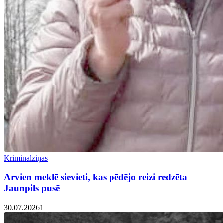
Kriminālziņas
Arvien meklē sievieti, kas pēdējo reizi redzēta
Jaunpils pusē
30.07.2026
1