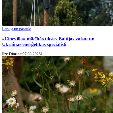
Latvija un pasaulē
«Cinevilla» mācībās tiksies Baltijas valstu un
Ukrainas enerģētikas speciālisti
Ilze Dimante
07.08.2026
1