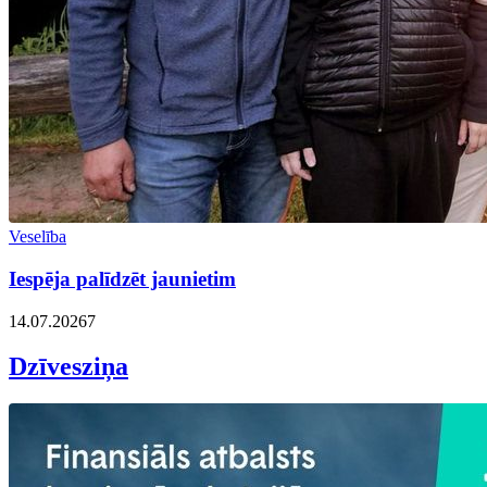
Veselība
Iespēja palīdzēt jaunietim
14.07.2026
7
Dzīvesziņa