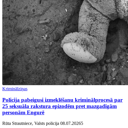
Kriminālziņas
Policija pabeigusi izmeklēšanu kriminālprocesā par
25 seksuāla rakstura epizodēm pret mazgadīgām
personām Engurē
Rūta Strautniece, Valsts policija
08.07.2026
5