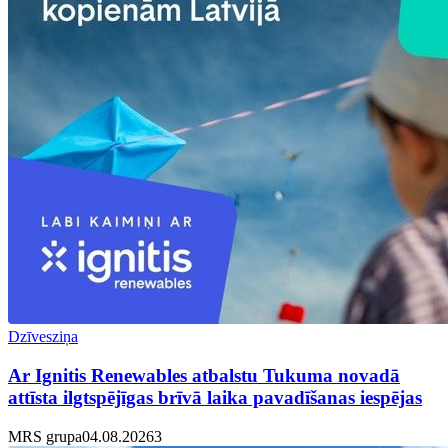
Dzīvesziņa
Ar Ignitis Renewables atbalstu Tukuma novadā
attīsta ilgtspējīgas brīvā laika pavadīšanas iespējas
MRS grupa
04.08.2026
3