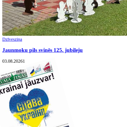
Dzīvesziņa
Jaunmoku pils svinēs 125. jubileju
03.08.2026
1