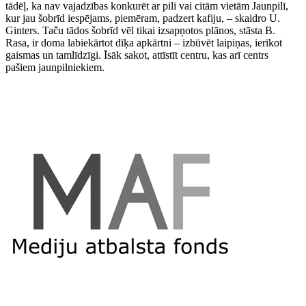
tādēļ, ka nav vajadzības konkurēt ar pili vai citām vietām Jaunpilī,
kur jau šobrīd iespējams, piemēram, padzert kafiju, – skaidro U.
Ginters. Taču tādos šobrīd vēl tikai izsapņotos plānos, stāsta B.
Rasa, ir doma labiekārtot dīķa apkārtni – izbūvēt laipiņas, ierīkot
gaismas un tamlīdzīgi. Īsāk sakot, attīstīt centru, kas arī centrs
pašiem jaunpilniekiem.