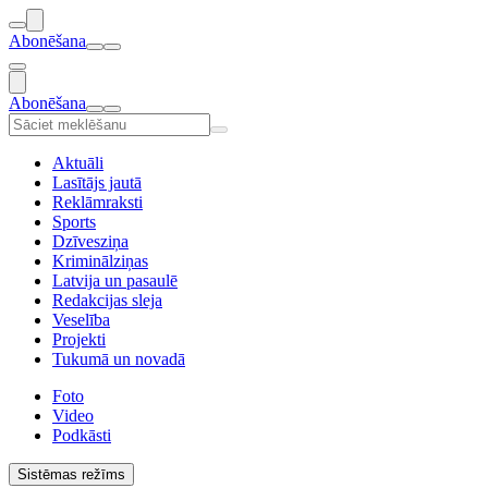
Abonēšana
Abonēšana
Aktuāli
Lasītājs jautā
Reklāmraksti
Sports
Dzīvesziņa
Kriminālziņas
Latvija un pasaulē
Redakcijas sleja
Veselība
Projekti
Tukumā un novadā
Foto
Video
Podkāsti
Sistēmas režīms