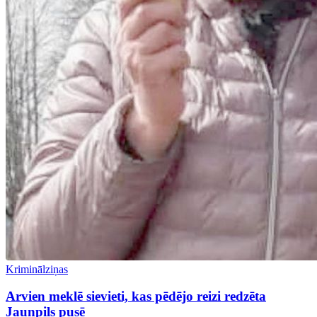
Kriminālziņas
Arvien meklē sievieti, kas pēdējo reizi redzēta
Jaunpils pusē