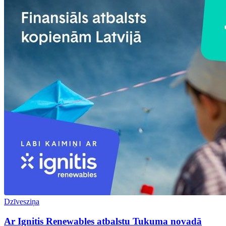
Dzīvesziņa
Ar Ignitis Renewables atbalstu Tukuma novadā