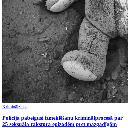
Kriminālziņas
Policija pabeigusi izmeklēšanu kriminālprocesā par
25 seksuāla rakstura epizodēm pret mazgadīgām