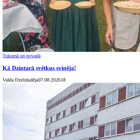
Tukumā un novadā
Kā Dzintarā svētkus svinēja!
Valda Dzelzkalēja
07.08.2026
1
8