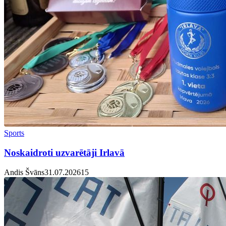
Sports
Noskaidroti uzvarētāji Irlavā
Andis Švāns
31.07.2026
1
5