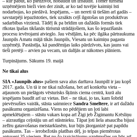
– kur pabūt, ko piedzīvot, nobaudīt un izbaudīt. Tomēr tūrisma
uzņēmējiem bieži vien der zināt, ar ko tad tuvējie kaimiņi īsti
nodarbojas, ko piedāvā. Iespējams, – un nereti tā tiešām arī gadās –
savstarpēji iepazīstoties, tiek uzsākts ceļš ilgstošas un produktīvas
sadarbības virzienā. Tādēļ ik pa brīdim un dažādās formās tiek
rīkotas īpašas tikšanās tūrismā strādājošiem, kas šo iepazīšanās
procesu ievērojami atvieglo. Jau vēstījām, ka pēc ilgāka pārtraukuma
Jaunpils Amatu mājā tikās Jaunpils, Viesatu un kaimiņu pagasta
uzņēmēji. Pastāstīja, kā pandēmijas laiks pārdzīvots, kas jauns vai
tieši pretēji – arvien pa vecam, un dalījās ar nākotnes plāniem.
Turpinājums. Sākums 19. maijā
Ne tikai alus
SIA «Jaunpils alus»
pašiem sava alus darītava Jaunpilī ir jau kopš
2017. gada. Un tā ir ne tikai ražošana, bet arī konkrēta vieta –
atjaunots un pielāgots vēsturisks šķūnis ciema centrā, kurā alu
iespējams baudīt arī uz vietas. Bet – ne tikai, jo tas, kam šobrīd
pievērsušies vairāk, stāsta saimniece
Sandra Smeltere
, ir arī dažādu
pasākumu organizēšana. Viens no pēdējiem un ļoti labi
apmeklētajiem – stāstu vakars kopa arī Žigi jeb Žigimantu Krēsliņu
– aizrautīgu ceļotāju un arī stāstnieku. Tāpat ļoti liela atsaucība bijusi
zefīru gatavošanas meistarklasēm, kur bijis jāorganizē pat papildu
pasākums. Tas – ierobežotās platības dēļ, jo telpas piemērotas
aptuveni 35 viesiem. Bet nu šo izaicinājumu uzņēmušies un būs arī