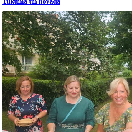
Tukumā un novadā