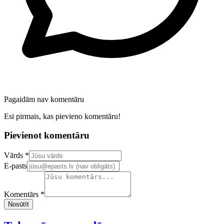
Pagaidām nav komentāru
Esi pirmais, kas pievieno komentāru!
Pievienot komentāru
Confirm your email address
Vārds *
E-pasts
Komentārs *
Nosūtīt