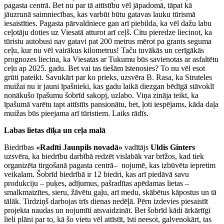
pagasta centrā. Bet nu par tā attīstību vēl jāpadomā, tāpat kā
jāuzrunā saimniecības, kas varbūt būtu gatavas lauku tūrismā
iesaistīties. Pagasta pārvaldniece gan arī piebilda, ka vēl dažu labu
ceļotāju doties uz Viesatā atturot arī ceļš. Citu pieredze liecinot, ka
tūristu autobusi nav gatavi pat 200 metrus mērot pa grants seguma
ceļu, kur nu vēl vairākus kilometrus! Taču tuvākās un cerīgākās
prognozes liecina, ka Viesatas ar Tukumu būs savienotas ar asfaltētu
ceļu ap 2025. gadu. Bet vai tas tiešām īstenosies? To nu vēl esot
grūti pateikt. Savukārt par ko prieks, uzsvēra B. Rasa, ka Struteles
muižai nu ir jauni īpašnieki, kas gadu laikā diezgan bēdīgā stāvoklī
nonākušo īpašumu šobrīd sakopj, uzlabo. Viņa zināja teikt, ka
īpašumā varētu tapt attīstīts pansionātu, bet, ļoti iespējams, kāda daļa
muižas būs pieejama arī tūristiem. Laiks rādīs.
Labas lietas dīķa un ceļa malā
Biedrības
«Radīti Jaunpils novadā»
vadītājs
Uldis Ginters
uzsvēra, ka biedrību darbībā redzēt vislabāk var brīžos, kad tiek
organizēta tirgošanā pagasta centrā– nojumē, kas izbūvēta iepretim
veikalam. Šobrīd biedrībā ir 12 biedri, kas arī piedāvā savu
produkciju – puķes, adījumus, pašradītas apēdamas lietas –
smalkmaizītes, sieru, žāvētu gaļu, arī medu, skābētus kāpostus un tā
tālāk. Tirdziņš darbojas trīs dienas nedēļā. Pērn izdevies piesaistīt
projekta naudas un nojumīti atsvaidzināt. Bet šobrīd kādi ārkārtīgi
lieli plāni par to, kā šo vietu vēl attīstīt, īsti neesot, galvenokārt, tas