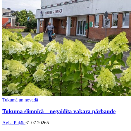
Tukumā un novadā
Tukuma slimnīcā – negaidīta vakara pārbaude
Agita Puķīte
31.07.2026
5