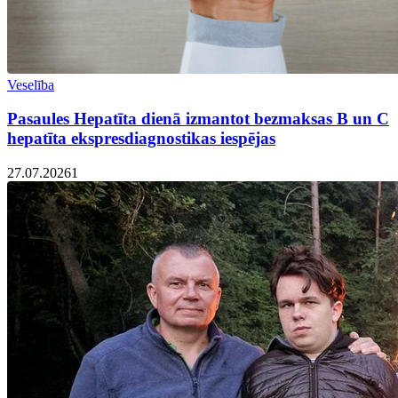
Veselība
Pasaules Hepatīta dienā izmantot bezmaksas B un C
hepatīta ekspresdiagnostikas iespējas
27.07.2026
1