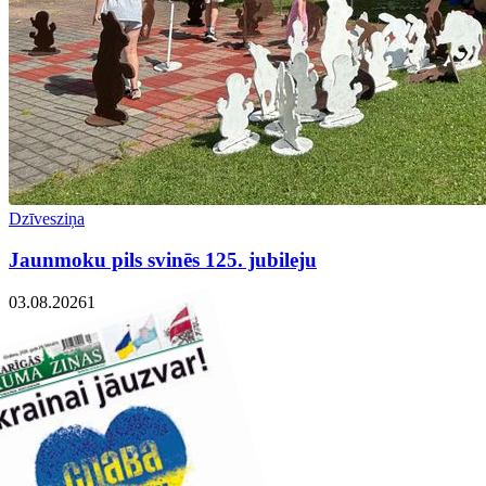
Dzīvesziņa
Jaunmoku pils svinēs 125. jubileju
03.08.2026
1