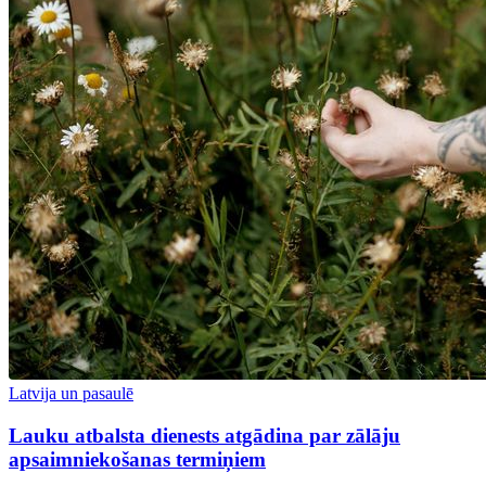
Latvija un pasaulē
Lauku atbalsta dienests atgādina par zālāju
apsaimniekošanas termiņiem