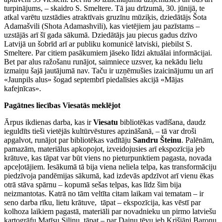
turpinājums, – skaidro S. Smeltere. Tā jau drīzumā, 30. jūnijā, te
atkal varētu uzstādies atraktīvais gruzīnu mūziķis, dziedātājs Šota
Adamašvili (Shota Adamashvili), kas vietējiem jau pazīstams –
uzstājās arī šī gada sākumā. Dziedātājs jau piecus gadus dzīvo
Latvijā un šobrīd arī ar publiku komunicē latviski, piebilst S.
Smeltere. Par citiem pasākumiem jāseko līdzi aktuālai informācijai.
Bet par alus ražošanu runājot, saimniece uzsver, ka nekādu lielu
izmaiņu šajā jautājumā nav. Taču ir uzņēmušies izaicinājumu un arī
«Jaunpils alus» šogad septembrī piedalīsies akcijā «Mājas
kafejnīcas».
Pagātnes liecības Viesatās meklējot
Ārpus ikdienas darba, kas ir
Viesatu
bibliotēkas vadīšana, daudz
ieguldīts tieši vietējās kultūrvēstures apzināšanā, – tā var droši
apgalvot, runājot par bibliotēkas vadītāju
Sandru Šteinu
. Palēnām,
pamazām, materiālus apkopojot, izveidojusies arī ekspozīcija jeb
krātuve, kas tāpat var būt viens no pieturpunktiem pagasta, novada
apceļotājiem. Iesākumā tā bija viena neliela telpa, kas transformāciju
piedzīvoja pandēmijas sākumā, kad izdevās apdzīvot arī vienu ēkas
otrā stāva spārnu – kopumā sešas telpas, kas līdz šim bija
neizmantotas. Katrā no tām veltīta citam laikam vai tematam – ir
seno darba rīku, lietu krātuve, tāpat – ekspozīcija, kas vēstī par
kolhoza laikiem pagastā, materiāli par novadnieku un pirmo latviešu
kartogrāfu Matīsu Siliņu, tāpat – par Dainu tēvu jeb Krišjāni Baronu