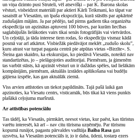
un viņa dzimto pusi Struteli, vēl atsevišķi – par K. Barona skolas
vēsturi, visbeidzot materiāli par aktieri Kārli Teikmani, ko tāpat var
sasaistīt ar Viesatām, un īpaša ekspozīcija, kurā stāstīts par apkārtnē
zudušajām mājām. Ja par pēdējo, tad pirms gadiem tika organizēta
ekspedīcija un apzinātas aptuveni 100 būves, par kurām liecības
saglabājušās lielākoties vairs tikai senās fotogrāfijās vai vietvārdos.
Un ceļotāji, ja tāda interese tiem rodas, šo ekspedīciju vismaz kādā
posmā var arī atkārtot. Visbiežāk piedāvājot meklēt „zudušo skolu”,
kuru atrast var turpat pagasta centrā pie atpūtas vietas «Birzīte». S.
Šteina gan skaidro, ka ekskursijas, ko piedāvā Viesatās, noteikti nav
standartizētas, jo – pielāgojoties auditorijai. Piemēram, ja ģimenēm
tas varbūt stāsts, kā apzināt vēsturi un ir dažādas spēles, tad lielākām
kompānijām, piemēram, aktuālās izstādes aplūkošana vai budēļu
gājiena izspēle, kas gan aktuālāk ziemā.
Viss arvien attīstoties un tiekot papildināts. Tajā pašā laikā gan
apzinoties, ka Viesatu centrs, visticamāk, būs tikai kā viens punkts
plašākā ceļojuma maršrutā.
Ar attīstības potenciālu
Tas tādēļ, ka Viesatās, pirmkārt, neesot vietas, kur paēst, kas tūristus
varētu interesēt, kā arī – nav citu tūrisma uzņēmēju. Par tūrismu
kopumā runājot, pagastu pārvaldes vadītāja
Baiba Rasa
gan
uzsvēra, ka Viesatām potenciāls ir, jo ir daba, ūdeņi, tostarp ezers