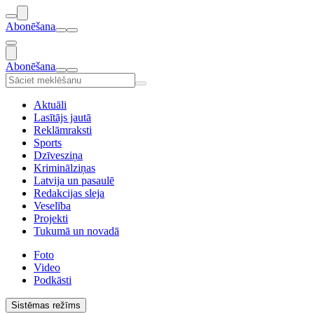
Abonēšana
Abonēšana
Aktuāli
Lasītājs jautā
Reklāmraksti
Sports
Dzīvesziņa
Kriminālziņas
Latvija un pasaulē
Redakcijas sleja
Veselība
Projekti
Tukumā un novadā
Foto
Video
Podkāsti
Sistēmas režīms