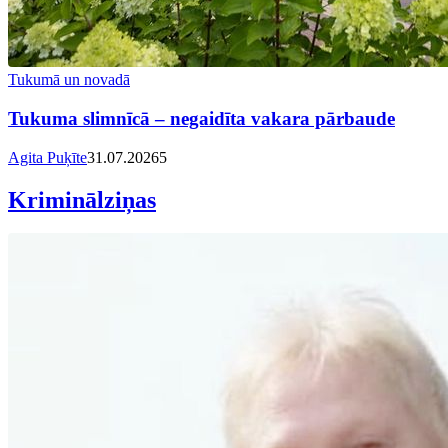
Tukumā un novadā
Tukuma slimnīcā – negaidīta vakara pārbaude
Agita Puķīte
31.07.2026
5
Kriminālziņas