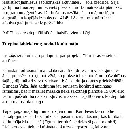
iesaistīšot jauniešus sabiedriskās aktivitātēs, – sola biedrībā. Šajā
gadījumā finansējumu iecerēts piesaistīt no Jaunatnes starptautisko
programmu aģentūras. Darbošanos uzsāktu 1. martā, noslēgtu –
augustā, un kopējās izmaksas – 4149,12 eiro, no kurām 10%
atbalsta gadījumā sedz pašvaldība.
Arī šīs ieceres deputāti sēdē atbalstīja vienbalsīgi.
Turpina labiekārtot; nodod katlu māju
Līdzīgs iznākums arī jautājumā par projektu “Primārās veselības
aprūpes
tehniskā nodrošinājuma uzlabošana Skaidrītes Jurēvicas ģimenes
ārsta praksē», ko, ņemot vērā, ka prakse telpas nomā no pašvaldības,
šajā gadījumā arī virza vietvara. Kā skaidroja domes priekšsēdētājs
Gundars Važa, šajā gadījumā jau pavisam konkrēti apzinātas
izmaksas, kas ir mazliet mazāka nekā sākotnēji plānotie 15 000 eiro,
tad nu pašvaldība daļa arī kļuvusi mazāka – ap 800 eiro, ko deputāti
arī, protams, akceptēja.
Tāpat pagarināja līgumu ar uzņēmumu «Kandavas komunālie
pakalpojumi» par bezatlīdzības īpašuma izmantošanu, kas būtībā ir
katlu māja Skolas ielā (līguma termiņš beidzies šī gada oktobrī).
Lielākoties tā tiek iedarbināta apkures starpsezonā, lai varētu