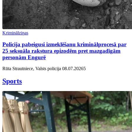
Kriminālziņas
Policija pabeigusi izmeklēšanu kriminālprocesā par
25 seksuāla rakstura epizodēm pret mazgadīgām
personām Engurē
Rūta Strautniece, Valsts policija
08.07.2026
5
Sports