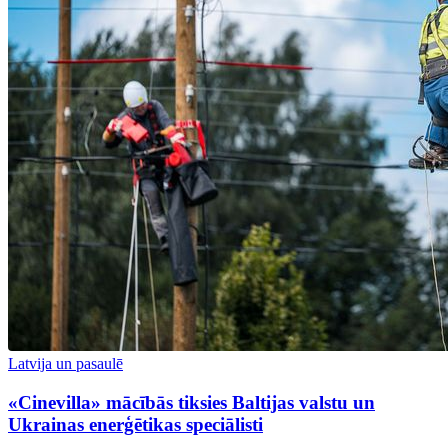
Latvija un pasaulē
«Cinevilla» mācībās tiksies Baltijas valstu un
Ukrainas enerģētikas speciālisti