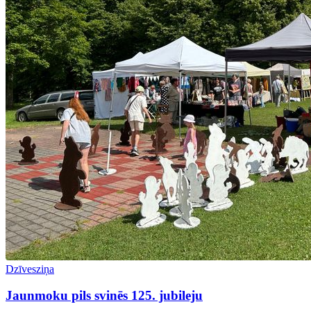
Dzīvesziņa
Jaunmoku pils svinēs 125. jubileju