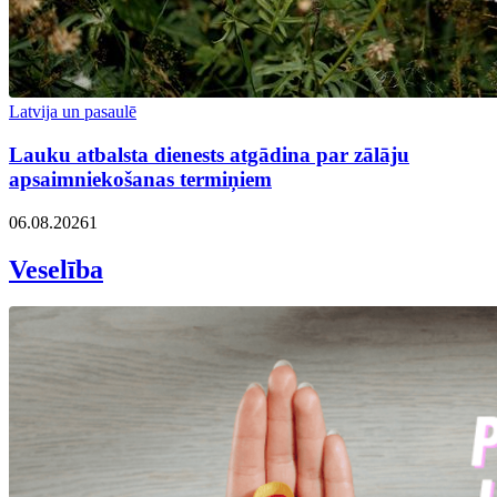
Latvija un pasaulē
Lauku atbalsta dienests atgādina par zālāju
apsaimniekošanas termiņiem
06.08.2026
1
Veselība