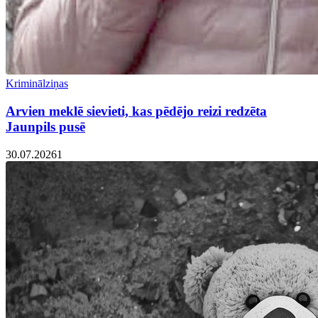
Kriminālziņas
Arvien meklē sievieti, kas pēdējo reizi redzēta
Jaunpils pusē
30.07.2026
1