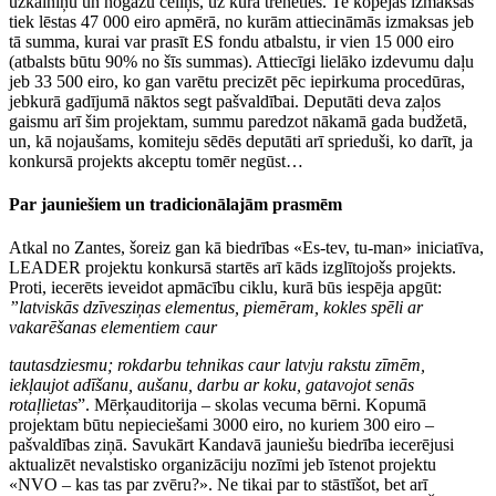
uzkalniņu un nogāžu celiņš, uz kura trenēties. Te kopējās izmaksas
tiek lēstas 47 000 eiro apmērā, no kurām attiecināmās izmaksas jeb
tā summa, kurai var prasīt ES fondu atbalstu, ir vien 15 000 eiro
(atbalsts būtu 90% no šīs summas). Attiecīgi lielāko izdevumu daļu
jeb 33 500 eiro, ko gan varētu precizēt pēc iepirkuma procedūras,
jebkurā gadījumā nāktos segt pašvaldībai. Deputāti deva zaļos
gaismu arī šim projektam, summu paredzot nākamā gada budžetā,
un, kā nojaušams, komiteju sēdēs deputāti arī sprieduši, ko darīt, ja
konkursā projekts akceptu tomēr negūst…
Par jauniešiem un tradicionālajām prasmēm
Atkal no Zantes, šoreiz gan kā biedrības «Es-tev, tu-man» iniciatīva,
LEADER projektu konkursā startēs arī kāds izglītojošs projekts.
Proti, iecerēts ieveidot apmācību ciklu, kurā būs iespēja apgūt:
”latviskās dzīvesziņas elementus, piemēram, kokles spēli ar
vakarēšanas elementiem caur
tautasdziesmu; rokdarbu tehnikas caur latvju rakstu zīmēm,
iekļaujot adīšanu, aušanu, darbu ar koku, gatavojot senās
rotaļlietas
”. Mērķauditorija – skolas vecuma bērni. Kopumā
projektam būtu nepieciešami 3000 eiro, no kuriem 300 eiro –
pašvaldības ziņā. Savukārt Kandavā jauniešu biedrība iecerējusi
aktualizēt nevalstisko organizāciju nozīmi jeb īstenot projektu
«NVO – kas tas par zvēru?». Ne tikai par to stāstīšot, bet arī