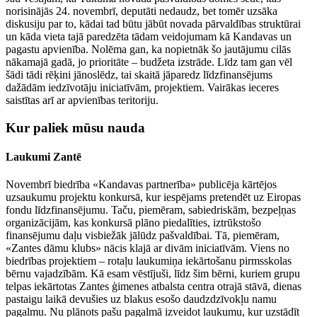
norisinājās 24. novembrī, deputāti nedaudz, bet tomēr uzsāka
diskusiju par to, kādai tad būtu jābūt novada pārvaldības struktūrai
un kāda vieta tajā paredzēta tādam veidojumam kā Kandavas un
pagastu apvienība. Nolēma gan, ka nopietnāk šo jautājumu cilās
nākamajā gadā, jo prioritāte – budžeta izstrāde. Līdz tam gan vēl
šādi tādi rēķini jānoslēdz, tai skaitā jāparedz līdzfinansējums
dažādām iedzīvotāju iniciatīvām, projektiem. Vairākas ieceres
saistītas arī ar apvienības teritoriju.
Kur paliek mūsu nauda
Laukumi Zantē
Novembrī biedrība «Kandavas partnerība» publicēja kārtējos
uzsaukumu projektu konkursā, kur iespējams pretendēt uz Eiropas
fondu līdzfinansējumu. Taču, piemēram, sabiedriskām, bezpeļņas
organizācijām, kas konkursā plāno piedalīties, iztrūkstošo
finansējumu daļu visbiežāk jālūdz pašvaldībai. Tā, piemēram,
«Zantes dāmu klubs» nācis klajā ar divām iniciatīvām. Viens no
biedrības projektiem – rotaļu laukumiņa iekārtošanu pirmsskolas
bērnu vajadzībām. Kā esam vēstījuši, līdz šim bērni, kuriem grupu
telpas iekārtotas Zantes ģimenes atbalsta centra otrajā stāvā, dienas
pastaigu laikā devušies uz blakus esošo daudzdzīvokļu namu
pagalmu. Nu plānots pašu pagalmā izveidot laukumu, kur uzstādīt