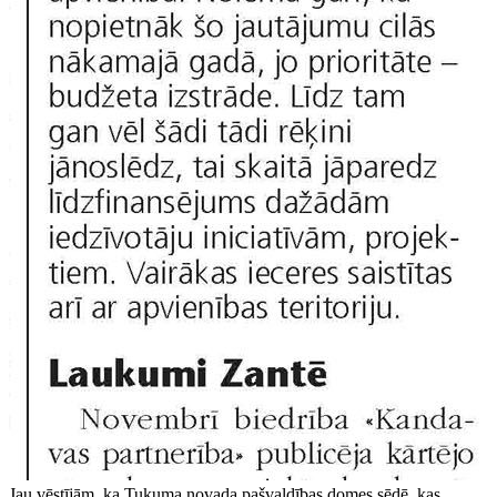
Jau vēstījām, ka Tukuma novada pašvaldības domes sēdē, kas