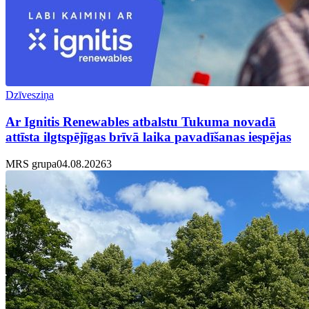
Dzīvesziņa
Ar Ignitis Renewables atbalstu Tukuma novadā
attīsta ilgtspējīgas brīvā laika pavadīšanas iespējas
MRS grupa
04.08.2026
3