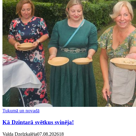
Tukumā un novadā
Kā Dzintarā svētkus svinēja!
Valda Dzelzkalēja
07.08.2026
1
8