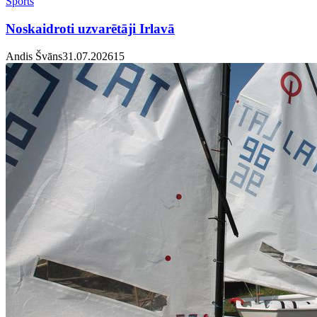
Sports
Noskaidroti uzvarētāji Irlavā
Andis Švāns
31.07.2026
1
5