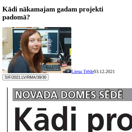
Kādi nākamajam gadam projekti
padomā?
Liena Trēde
03.12.2021
SIF/2021.LV/RMA/39/30