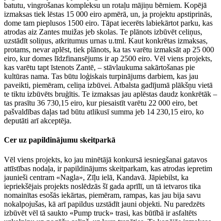
batutu, vingrošanas kompleksu un rotaļu mājiņu bērniem. Kopējā
izmaksas tiek lēstas 15 000 eiro apmērā, un, ja projektu apstiprinās,
dome tam pieplusos 1500 eiro. Tāpat iecerēts labiekārtot parku, kas
atrodas aiz Zantes muižas jeb skolas. Te plānots izbūvēt celiņus,
uzstādīt soliņus, atkritumus urnas u.tml. Kaut konkrētas izmaksas,
protams, nevar aplēst, tiek plānots, ka tas varētu izmaksāt ap 25 000
eiro, kur domes līdzfinansējums ir ap 2500 eiro. Vēl viens projekts,
kas varētu tapt īstenots Zantē, – stāvlaukuma sakārtošanas pie
kultūras nama. Tas būtu loģiskais turpinājums darbiem, kas jau
paveikti, piemēram, celiņa izbūvei. Atbalsta gadījumā plākšņu vietā
te tiktu izbūvēts bruģītis. Te izmaksas jau aplēstas daudz konkrētāk –
tas prasītu 36 730,15 eiro, kur piesaistīt varētu 22 000 eiro, bet
pašvaldības daļas tad būtu atlikusī summa jeb 14 230,15 eiro, ko
deputāti arī akceptēja.
Cer uz papildinājumu skeitparkā
Vēl viens projekts, ko jau minētājā konkursā iesniegšanai gatavos
attīstības nodaļa, ir papildinājums skeitparkam, kas atrodas iepretim
jaunieši centram «Nagla», Zīļu ielā, Kandavā. Jāpiebilst, ka
iepriekšējais projekts noslēdzās šī gada aprīlī, un tā ietvaros tika
nomainītas esošās iekārtas, piemēram, rampas, kas jau bija savu
nokalpojušas, kā arī papildus uzstādīt jauni objekti. Nu paredzēts
izbūvēt vēl tā saukto «Pump truck» trasi, kas būtībā ir asfaltēts