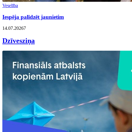
Veselība
Iespēja palīdzēt jaunietim
14.07.2026
7
Dzīvesziņa