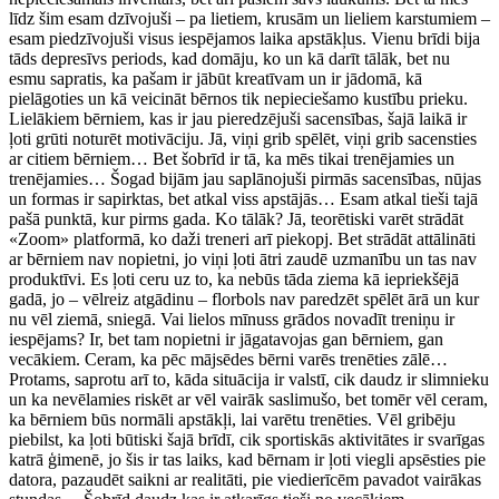
līdz šim esam dzīvojuši – pa lietiem, krusām un lieliem karstumiem –
esam piedzīvojuši visus iespējamos laika apstākļus. Vienu brīdi bija
tāds depresīvs periods, kad domāju, ko un kā darīt tālāk, bet nu
esmu sapratis, ka pašam ir jābūt kreatīvam un ir jādomā, kā
pielāgoties un kā veicināt bērnos tik nepieciešamo kustību prieku.
Lielākiem bērniem, kas ir jau pieredzējuši sacensības, šajā laikā ir
ļoti grūti noturēt motivāciju. Jā, viņi grib spēlēt, viņi grib sacensties
ar citiem bērniem… Bet šobrīd ir tā, ka mēs tikai trenējamies un
trenējamies… Šogad bijām jau saplānojuši pirmās sacensības, nūjas
un formas ir sapirktas, bet atkal viss apstājās… Esam atkal tieši tajā
pašā punktā, kur pirms gada. Ko tālāk? Jā, teorētiski varēt strādāt
«Zoom» platformā, ko daži treneri arī piekopj. Bet strādāt attālināti
ar bērniem nav nopietni, jo viņi ļoti ātri zaudē uzmanību un tas nav
produktīvi. Es ļoti ceru uz to, ka nebūs tāda ziema kā iepriekšējā
gadā, jo – vēlreiz atgādinu – florbols nav paredzēt spēlēt ārā un kur
nu vēl ziemā, sniegā. Vai lielos mīnuss grādos novadīt treniņu ir
iespējams? Ir, bet tam nopietni ir jāgatavojas gan bērniem, gan
vecākiem. Ceram, ka pēc mājsēdes bērni varēs trenēties zālē…
Protams, saprotu arī to, kāda situācija ir valstī, cik daudz ir slimnieku
un ka nevēlamies riskēt ar vēl vairāk saslimušo, bet tomēr vēl ceram,
ka bērniem būs normāli apstākļi, lai varētu trenēties. Vēl gribēju
piebilst, ka ļoti būtiski šajā brīdī, cik sportiskās aktivitātes ir svarīgas
katrā ģimenē, jo šis ir tas laiks, kad bērnam ir ļoti viegli apsēsties pie
datora, pazaudēt saikni ar realitāti, pie viedierīcēm pavadot vairākas