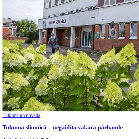
Tukumā un novadā
Tukuma slimnīcā – negaidīta vakara pārbaude