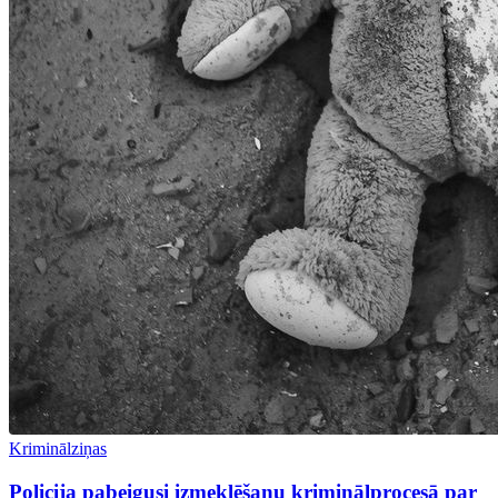
Kriminālziņas
Policija pabeigusi izmeklēšanu kriminālprocesā par