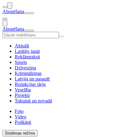
Abonēšana
Abonēšana
Aktuāli
Lasītājs jautā
Reklāmraksti
Sports
Dzīvesziņa
Kriminālziņas
Latvija un pasaulē
Redakcijas sleja
Veselība
Projekti
Tukumā un novadā
Foto
Video
Podkāsti
Sistēmas režīms