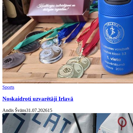
Sports
Noskaidroti uzvarētāji Irlavā
Andis Švāns
31.07.2026
1
5