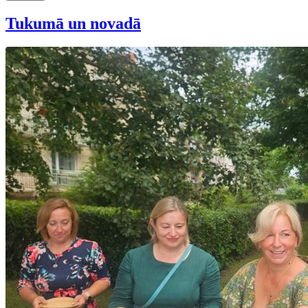
Tukumā un novadā