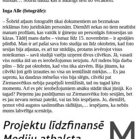
stundas… Šobrīd daudz kas ir atkarīgs tieši no vecākiem.
Inga Alle (fotogrāfe):
– Šobrīd atļauts fotografēt tikai dokumentiem un bezmaksas
reklāmas foto juridiskām personām. Diemžēl nekas no tiem neatbilst
manam profilam, kas vairāk ir ģimeņu un personīgās fotosesijas un
kāzas. Tādēļ mans darbs – vismaz līdz 15. novembrim – ir apstājies
pilnībā. Man ir arī pašai sava foto studija un līdz oktobrim, kad foto
sesijas bija atļautas, es arī tur strādāju, protams ievērojot visus
noteikumus – savā studijā varēju uzņemt divus cilvēkus. Jā, vasarā
viss notika ārā un es ierobežojumus neizjutu. Arī rudens bija darba
pilns – līdz pat oktobrim, kad viss tika aizvērts. Bija jūtams, ka
cilvēki ļoti grib izrauties no visa un iemūžināt mirkļus… Es jau
saprotu, ka daudzus mēnešus viss bija slēgts, cilvēki pat
Ziemassvētkus nebija paspējuši iemūžināt, tad nu tagad ķēra
momentu. Arī es pēc ierobežojumiem atsāku stādāt tikai jūnijā. Ko
tagad? Pieņemu jau pasūtījumus uz Ziemassvētku foto sesijām, bet
es jau nevaru nemaz pateikt, vai tas būs iespējams. Jo, diemžēl,
ņemot vērā augstos saslimstības rādītājus,… iespējams, ka nebūs
mums labvēlīga scenārija.