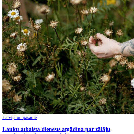
Latvija un pasaulē
Lauku atbalsta dienests atgādina par zālāju