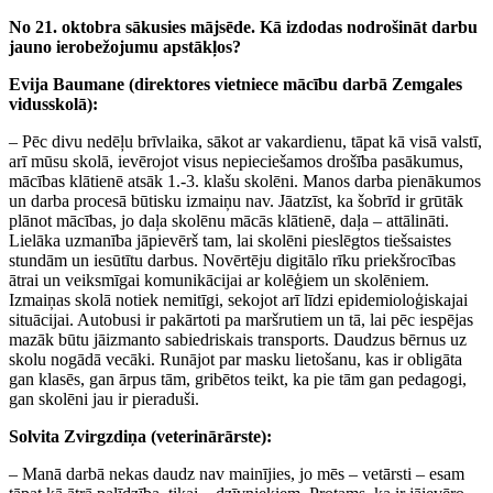
No 21. oktobra sākusies mājsēde. Kā izdodas nodrošināt darbu
jauno ierobežojumu apstākļos?
Evija Baumane (direktores vietniece mācību darbā Zemgales
vidusskolā):
– Pēc divu nedēļu brīvlaika, sākot ar vakardienu, tāpat kā visā valstī,
arī mūsu skolā, ievērojot visus nepieciešamos drošība pasākumus,
mācības klātienē atsāk 1.-3. klašu skolēni. Manos darba pienākumos
un darba procesā būtisku izmaiņu nav. Jāatzīst, ka šobrīd ir grūtāk
plānot mācības, jo daļa skolēnu mācās klātienē, daļa – attālināti.
Lielāka uzmanība jāpievērš tam, lai skolēni pieslēgtos tiešsaistes
stundām un iesūtītu darbus. Novērtēju digitālo rīku priekšrocības
ātrai un veiksmīgai komunikācijai ar kolēģiem un skolēniem.
Izmaiņas skolā notiek nemitīgi, sekojot arī līdzi epidemioloģiskajai
situācijai. Autobusi ir pakārtoti pa maršrutiem un tā, lai pēc iespējas
mazāk būtu jāizmanto sabiedriskais transports. Daudzus bērnus uz
skolu nogādā vecāki. Runājot par masku lietošanu, kas ir obligāta
gan klasēs, gan ārpus tām, gribētos teikt, ka pie tām gan pedagogi,
gan skolēni jau ir pieraduši.
Solvita Zvirgzdiņa (veterinārārste):
– Manā darbā nekas daudz nav mainījies, jo mēs – vetārsti – esam