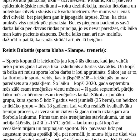
tāpat kā ātrā palīdzība, tikai – dzīvniekiem. Protams, ka ir jāievēro
epidemioloģiskie noteikumi – roku dezinfekcija, masku lietošana un
noteiktais cilvēku skaists uz kvadrātmetriem. Pie mums var ienāk
divi cilvēki, bet pārējiem gan ir jāpagaida ārpusē. Zinu, ka citās
praksēs viss notiek pēc pieraksta. Bet es pieņemu pacientus savā
darba laikā pēc dzīvās rindas principa, jo es nevar paredzēt, cik laika
man katrs pacients aizņems. Darba laiks man arī nav mainīts,
dažbrīd ir pat tā, ka sanāk strādāt arī pēc tā beigām.
Reinis Duksītis (sporta kluba «Slampe» treneris):
– Sports kopumā ir ietekmēts jau kopš tās dienas, kad jau vairāk
nekā pirms gada Latvijā tika izsludināts ārkārtas stāvoklis. Un kopš
tā brīža arī mūsu sporta kuba darbs ir ļoti apgrūtināts. Sākot jau ar to,
ka florbols ir sporta veids, kas ir jāspēlē zālē – iekštelpās un nav
paredzēts āra apstākļiem. Šo laiku – kopš 2020. gada septembra –
mēs zālē esam trenējušies vienu mēnesi – šī gada septembrī, pārējo
laiku mēs ar bērniem esam trenējušies laukā. Sākot ar jaunāko
grupu, kurā sporto 5 līdz 7 gadus veci jaunieši (35 bērni), un beidzot
ar lielāko grupu – līdz 18 gadiem. Lai varētu realizēt kvalitatīvāku
treniņu procesu, ar vecāku iniciatīvu šī gada martā uztaisījām āra
florbola laukumu. Pirms tam mēs trenējāmies stāvlaukumā, un tas
nebija šķērslis, ja ārā ir -15°C grādi – laukumu paši kopā ar
vecākiem tīrījām un turpinājām sportot. No pavasara līdz pat
augustam treniņa apstākļi bija pat normāli, jo mums bija ne tikai viss
nepieciešamais inventārs, bet arī pašiem savs laukums. Bet tā mēs