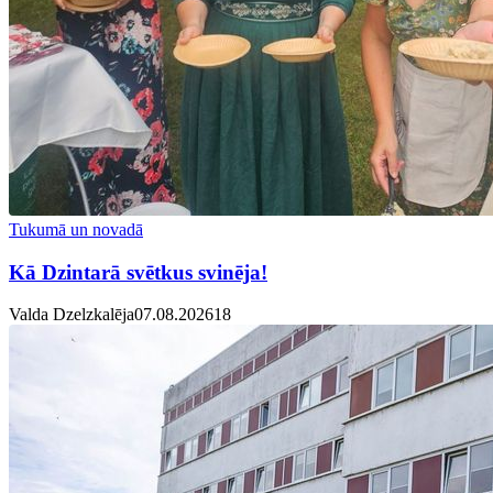
Tukumā un novadā
Kā Dzintarā svētkus svinēja!
Valda Dzelzkalēja
07.08.2026
1
8