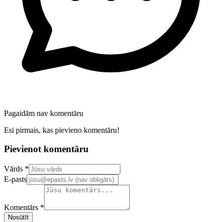
Pagaidām nav komentāru
Esi pirmais, kas pievieno komentāru!
Pievienot komentāru
Confirm your email address
Vārds *
E-pasts
Komentārs *
Nosūtīt