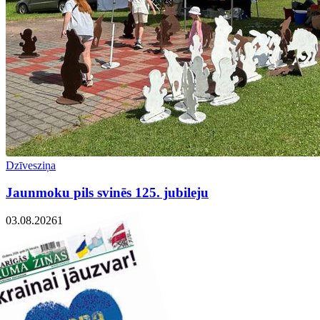
Dzīvesziņa
Jaunmoku pils svinēs 125. jubileju
03.08.2026
1