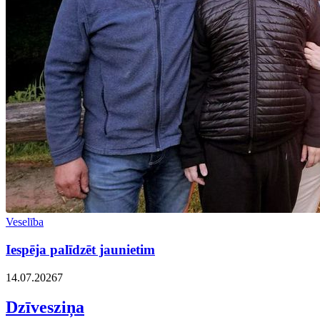
Veselība
Iespēja palīdzēt jaunietim
14.07.2026
7
Dzīvesziņa