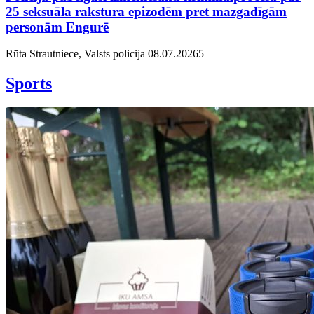
25 seksuāla rakstura epizodēm pret mazgadīgām
personām Engurē
Rūta Strautniece, Valsts policija
08.07.2026
5
Sports