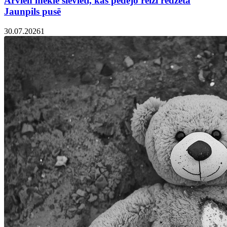
Arvien meklē sievieti, kas pēdējo reizi redzēta
Jaunpils pusē
30.07.2026
1