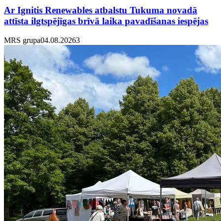
Ar Ignitis Renewables atbalstu Tukuma novadā
attīsta ilgtspējīgas brīvā laika pavadīšanas iespējas
MRS grupa
04.08.2026
3