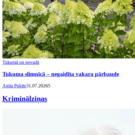
Tukumā un novadā
Tukuma slimnīcā – negaidīta vakara pārbaude
Agita Puķīte
31.07.2026
5
Kriminālziņas