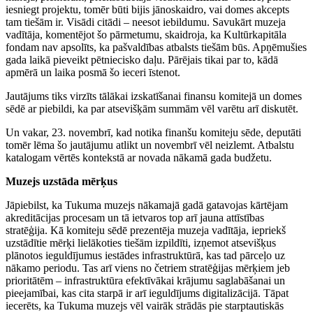
iesniegt projektu, tomēr būti bijis jānoskaidro, vai domes akcepts
tam tiešām ir. Visādi citādi – neesot iebildumu. Savukārt muzeja
vadītāja, komentējot šo pārmetumu, skaidroja, ka Kultūrkapitāla
fondam nav apsolīts, ka pašvaldības atbalsts tiešām būs. Apņēmušies
gada laikā pieveikt pētniecisko daļu. Pārējais tikai par to, kādā
apmērā un laika posmā šo ieceri īstenot.
Jautājums tiks virzīts tālākai izskatīšanai finansu komitejā un domes
sēdē ar piebildi, ka par atsevišķām summām vēl varētu arī diskutēt.
Un vakar, 23. novembrī, kad notika finanšu komiteju sēde, deputāti
tomēr lēma šo jautājumu atlikt un novembrī vēl neizlemt. Atbalstu
katalogam vērtēs kontekstā ar novada nākamā gada budžetu.
Muzejs uzstāda mērķus
Jāpiebilst, ka Tukuma muzejs nākamajā gadā gatavojas kārtējam
akreditācijas procesam un tā ietvaros top arī jauna attīstības
stratēģija. Kā komiteju sēdē prezentēja muzeja vadītāja, iepriekš
uzstādītie mērķi lielākoties tiešām izpildīti, izņemot atsevišķus
plānotos ieguldījumus iestādes infrastruktūrā, kas tad pārceļo uz
nākamo periodu. Tas arī viens no četriem stratēģijas mērķiem jeb
prioritātēm – infrastruktūra efektīvākai krājumu saglabāšanai un
pieejamībai, kas cita starpā ir arī ieguldījums digitalizācijā. Tāpat
iecerēts, ka Tukuma muzejs vēl vairāk strādās pie starptautiskās