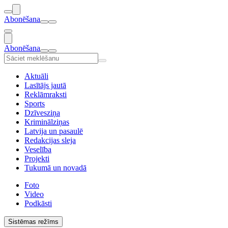
Abonēšana
Abonēšana
Aktuāli
Lasītājs jautā
Reklāmraksti
Sports
Dzīvesziņa
Kriminālziņas
Latvija un pasaulē
Redakcijas sleja
Veselība
Projekti
Tukumā un novadā
Foto
Video
Podkāsti
Sistēmas režīms