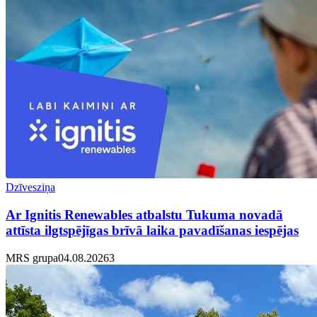
Dzīvesziņa
Ar Ignitis Renewables atbalstu Tukuma novadā
attīsta ilgtspējīgas brīvā laika pavadīšanas iespējas
MRS grupa
04.08.2026
3