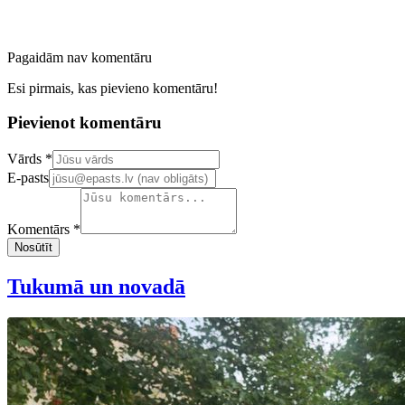
Pagaidām nav komentāru
Esi pirmais, kas pievieno komentāru!
Pievienot komentāru
Confirm your email address
Vārds *
E-pasts
Komentārs *
Nosūtīt
Tukumā un novadā