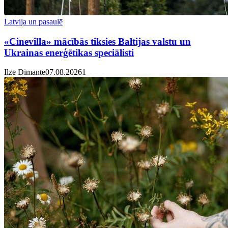
Latvija un pasaulē
«Cinevilla» mācībās tiksies Baltijas valstu un
Ukrainas enerģētikas speciālisti
Ilze Dimante
07.08.2026
1