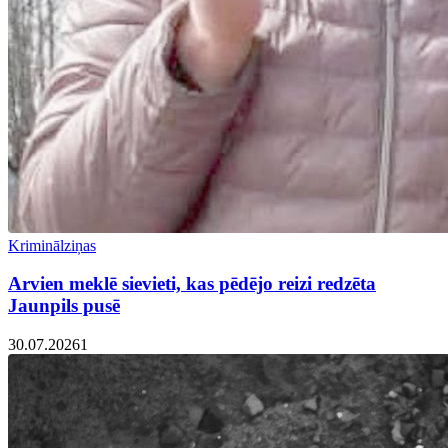
Kriminālziņas
Arvien meklē sievieti, kas pēdējo reizi redzēta
Jaunpils pusē
30.07.2026
1