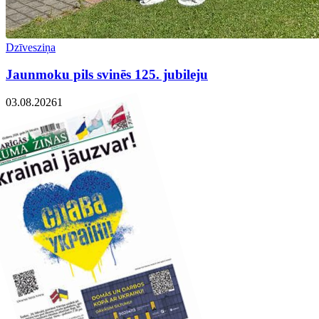
Dzīvesziņa
Jaunmoku pils svinēs 125. jubileju
03.08.2026
1