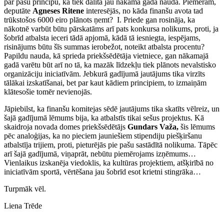
par pašu principu, ka tiek dalīta jau nākamā gada nauda. Piemēram,
deputāte
Agneses Ritene
interesējās, no kāda finanšu avota tad
trūkstošos 6000 eiro plānots ņemt? I. Priede gan rosināja, ka
nākotnē varbūt būtu pārskatāms arī pats konkursa nolikums, proti, ja
šobrīd atbalsta ieceri tādā apjomā, kādā tā iesniegta, iespējams,
risinājums būtu šīs summas ierobežot, noteikt atbalsta procentu?
Papildu nauda, kā sprieda priekšsēdētāja vietniece, gan nākamajā
gadā varētu būt arī no tā, ka mazāk līdzekļu tiek plānots nevalstisko
organizāciju iniciatīvām. Jebkurā gadījumā jautājums tika virzīts
tālākai izskatīšanai, bet par kaut kādiem principiem, to izmaiņām
klātesošie tomēr nevienojās.
Jāpiebilst, ka finanšu komitejas sēdē jautājums tika skatīts vēlreiz, un
šajā gadījumā lēmums bija, ka atbalstīs tikai sešus projektus. Kā
skaidroja novada domes priekšsēdētājs
Gundars Važa,
šis lēmums
pēc analoģijas, ka no pieciem jauniešiem stipendiju piešķiršanu
atbalstīja trijiem, proti, pieturējās pie pašu sastādītā nolikuma. Tāpēc
arī šajā gadījumā, viņaprāt, nebūtu piemērojams izņēmums…
Vienlaikus izskanēja viedoklis, ka kultūras projektiem, atšķirībā no
iniciatīvām sportā, vērtēšana jau šobrīd esot krietni stingrāka…
Turpmāk vēl.
Liena Trēde