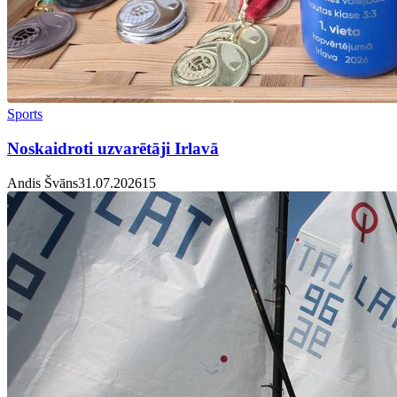
Sports
Noskaidroti uzvarētāji Irlavā
Andis Švāns
31.07.2026
1
5