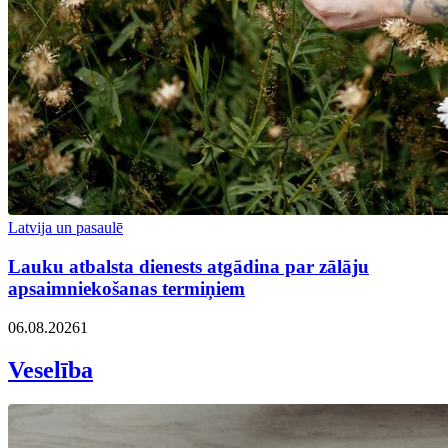
Latvija un pasaulē
Lauku atbalsta dienests atgādina par zālāju
apsaimniekošanas termiņiem
06.08.2026
1
Veselība