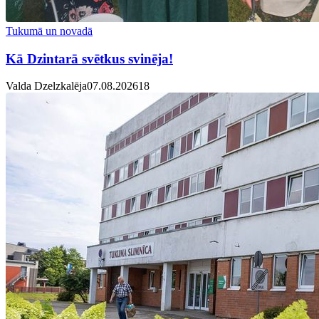
Tukumā un novadā
Kā Dzintarā svētkus svinēja!
Valda Dzelzkalēja
07.08.2026
1
8