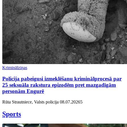
Kriminālziņas
Policija pabeigusi izmeklēšanu kriminālprocesā par
25 seksuāla rakstura epizodēm pret mazgadīgām
personām Engurē
Rūta Strautniece, Valsts policija
08.07.2026
5
Sports