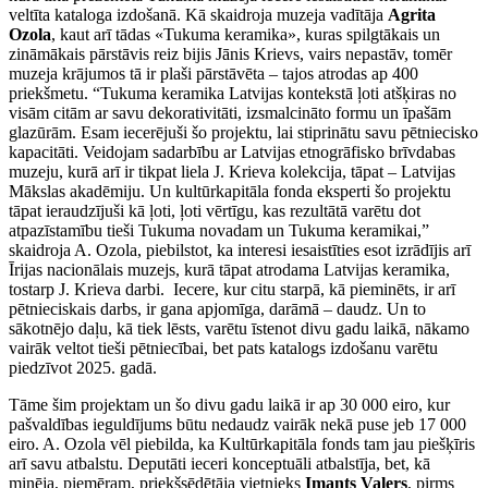
veltīta kataloga izdošanā. Kā skaidroja muzeja vadītāja
Agrita
Ozola
, kaut arī tādas «Tukuma keramika», kuras spilgtākais un
zināmākais pārstāvis reiz bijis Jānis Krievs, vairs nepastāv, tomēr
muzeja krājumos tā ir plaši pārstāvēta – tajos atrodas ap 400
priekšmetu. “Tukuma keramika Latvijas kontekstā ļoti atšķiras no
visām citām ar savu dekorativitāti, izsmalcināto formu un īpašām
glazūrām. Esam iecerējuši šo projektu, lai stiprinātu savu pētniecisko
kapacitāti. Veidojam sadarbību ar Latvijas etnogrāfisko brīvdabas
muzeju, kurā arī ir tikpat liela J. Krieva kolekcija, tāpat – Latvijas
Mākslas akadēmiju. Un kultūrkapitāla fonda eksperti šo projektu
tāpat ieraudzījuši kā ļoti, ļoti vērtīgu, kas rezultātā varētu dot
atpazīstamību tieši Tukuma novadam un Tukuma keramikai,”
skaidroja A. Ozola, piebilstot, ka interesi iesaistīties esot izrādījis arī
Īrijas nacionālais muzejs, kurā tāpat atrodama Latvijas keramika,
tostarp J. Krieva darbi. Iecere, kur citu starpā, kā pieminēts, ir arī
pētnieciskais darbs, ir gana apjomīga, darāmā – daudz. Un to
sākotnējo daļu, kā tiek lēsts, varētu īstenot divu gadu laikā, nākamo
vairāk veltot tieši pētniecībai, bet pats katalogs izdošanu varētu
piedzīvot 2025. gadā.
Tāme šim projektam un šo divu gadu laikā ir ap 30 000 eiro, kur
pašvaldības ieguldījums būtu nedaudz vairāk nekā puse jeb 17 000
eiro. A. Ozola vēl piebilda, ka Kultūrkapitāla fonds tam jau piešķīris
arī savu atbalstu. Deputāti ieceri konceptuāli atbalstīja, bet, kā
minēja, piemēram, priekšsēdētāja vietnieks
Imants Valers
, pirms