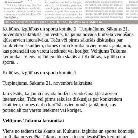
Kultūras, izglītības un sporta komitejā Turpinājums. Sākums 21.
novembra laikrakstā Jau vēstīts, ka jaunā novada budžeta veidošana
kļūst arvien intensīvāka. Taču vēl pirms sākušās diskusijas par
konkrētiem skaitļiem, domes darba kartībā arvien nonāk jautājumi,
kas potenciāli tos varētu ietekmēt vai koriģēt. Veltījums Tukuma
keramikai Viens no tādiem tika skatīts arī Kultūras, izglītība un
sporta...
Kultūras, izglītības un sporta komitejā
Turpinājums. Sākums 21. novembra laikrakstā
Jau vēstīts, ka jaunā novada budžeta veidošana kļūst arvien
intensīvāka. Taču vēl pirms sākušās diskusijas par konkrētiem
skaitļiem, domes darba kartībā arvien nonāk jautājumi, kas
potenciāli tos varētu ietekmēt vai koriģēt.
Veltījums Tukuma keramikai
Viens no tādiem tika skatīts arī Kultūras, izglītība un sporta komitejā,
kurā tika prezentēta Tukuma muzeja iecere iesaistīties keramikai