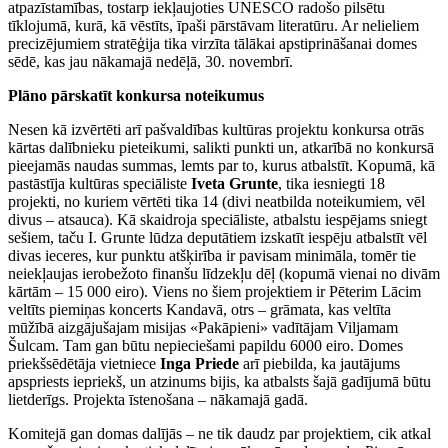
atpazīstamības, tostarp iekļaujoties UNESCO radošo pilsētu
tīklojumā, kurā, kā vēstīts, īpaši pārstāvam literatūru. Ar nelieliem
precizējumiem stratēģija tika virzīta tālākai apstiprināšanai domes
sēdē, kas jau nākamajā nedēļā, 30. novembrī.
Plāno pārskatīt konkursa noteikumus
Nesen kā izvērtēti arī pašvaldības kultūras projektu konkursa otrās
kārtas dalībnieku pieteikumi, salikti punkti un, atkarībā no konkursā
pieejamās naudas summas, lemts par to, kurus atbalstīt. Kopumā, kā
pastāstīja kultūras speciāliste
Iveta Grunte
, tika iesniegti 18
projekti, no kuriem vērtēti tika 14 (divi neatbilda noteikumiem, vēl
divus – atsauca). Kā skaidroja speciāliste, atbalstu iespējams sniegt
sešiem, taču I. Grunte lūdza deputātiem izskatīt iespēju atbalstīt vēl
divas ieceres, kur punktu atšķirība ir pavisam minimāla, tomēr tie
neiekļaujas ierobežoto finanšu līdzekļu dēļ (kopumā vienai no divām
kārtām – 15 000 eiro). Viens no šiem projektiem ir Pēterim Lācim
veltīts piemiņas koncerts Kandavā, otrs – grāmata, kas veltīta
mūžībā aizgājušajam misijas «Pakāpieni» vadītājam Viljamam
Šulcam. Tam gan būtu nepieciešami papildu 6000 eiro. Domes
priekšsēdētāja vietniece
Inga Priede
arī piebilda, ka jautājums
apspriests iepriekš, un atzinums bijis, ka atbalsts šajā gadījumā būtu
lietderīgs. Projekta īstenošana – nākamajā gadā.
Komitejā gan domas dalījās – ne tik daudz par projektiem, cik atkal